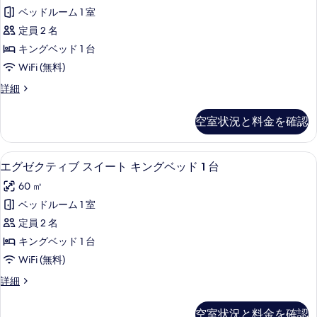
真
ゼ
ン
ド
ベッドルーム 1 室
を
ク
グ
1
定員 2 名
ベ
表
テ
台
ッ
キングベッド 1 台
示
ィ
ド
バ
WiFi (無料)
1
す
ブ
リ
台
エ
詳細
る
ル
バ
グ
ア
リ
ー
ゼ
フ
空室状況と料金を確認
ア
ク
ム
フ
リ
テ
キ
リ
ィ
ー
エグゼクティブ スイート キングベッド 
エ
ー
11
ブ
エグゼクティブ スイート キングベッド 1 台
ン
の
の
グ
ル
グ
60 ㎡
詳
ー
す
ゼ
細
ム
ベ
ベッドルーム 1 室
べ
ク
キ
ッ
定員 2 名
ン
て
テ
グ
ド
キングベッド 1 台
の
ィ
ベ
1
WiFi (無料)
ッ
写
ブ
台
ド
エ
詳細
真
ス
1
グ
の
を
台
イ
ゼ
す
空室状況と料金を確認
の