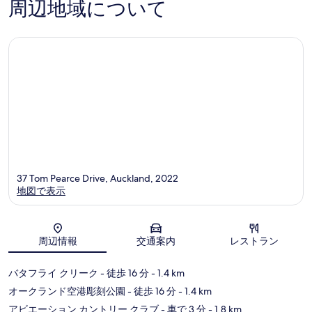
周辺地域について
港
ラ
件
口
ン
件
コ
ド
の
ミ
空
口
港
コ
ミ
37 Tom Pearce Drive, Auckland, 2022
地図で表示
地図
周辺情報
交通案内
レストラン
バタフライ クリーク
- 徒歩 16 分
- 1.4 km
オークランド空港彫刻公園
- 徒歩 16 分
- 1.4 km
アビエーション カントリー クラブ
- 車で 3 分
- 1.8 km