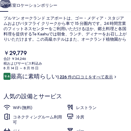
ラ
91+
概要
客室
ロケーション
ポリシー
ン
プルマン オークランド エアポートは、ゴー・メディア・スタジア
ド
ムおよびバタフライ クリークから車で 15 分圏内です。24 時間営業
のフィットネスセンターをご利用いただけるほか、郷土料理と各国
エ
料理を提供するTe Kaahuでは朝食、ランチ、ディナーをお召し上が
ア
りいただけます。この高級ホテルはまた、オークランド植物園から
車で 15 分圏内にあります。旅行者は親切なスタッフを評価してい
ポ
ます。
現
￥29,779
在
ー
合計 ￥34,246
の
税およびサービス料込み
朝食、ランチ、ディナーに営業
ト
料
8 月 14 日 ～ 8 月 15 日
金
口
最高に素晴らしい
の
9.4
1,226 件の口コミをすべて表示
は
10段階中9.4
コ
￥29,779
写
ミ
で
す
真
人気の設備とサービス
ギ
WiFi (無料)
レストラン
ャ
コネクティングルーム利用
冷房
可
ラ