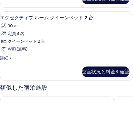
ク
表
ー
詳
べ
テ
示
ト
細
ィ
て
高級寝具、ミニバー、セーフティボック
エ
6
ブ
エグゼクティブ ルーム クイーンベッド 2 台
す
キ
の
グ
ス
る
ン
30 ㎡
イ
写
ゼ
ー
グ
定員 4 名
真
ク
ト
ベ
クイーンベッド 2 台
キ
を
テ
ン
ッ
WiFi (無料)
表
ィ
グ
ド
エ
詳細
ベ
示
ブ
グ
1
ッ
す
ル
ゼ
ド
台
空室状況と料金を確認
ク
る
1
ー
の
テ
台
ム
ィ
の
類似した宿泊施設
す
ブ
ク
詳
べ
ル
細
ノボテル オークランド エアポート
イビスバ
イ
ー
て
ム
ー
の
ク
ン
イ
写
ー
ベ
真
ン
ッ
ベ