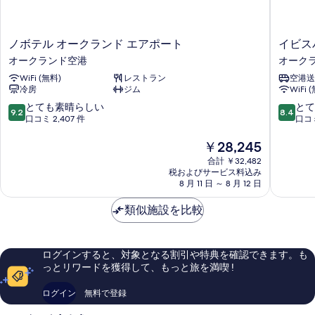
を
ド
ッ
表
ド
2
示
2
ノ
イ
ノボテル オークランド エアポート
イビス
台
台
す
ボ
ビ
オークランド空港
オーク
の
の
テ
ス
る
詳
WiFi (無料)
レストラン
空港送
ル
バ
す
細
冷房
ジム
WiFi 
オ
ジ
べ
ー
ェ
10
10
とても素晴らしい
とて
9.2
8.4
て
ク
ッ
段
段
口コミ 2,407 件
口コミ
ラ
ト
階
階
の
ン
オ
中
現
中
￥28,245
写
ド
ー
9.2、
在
8.4、
合計 ￥32,482
エ
ク
と
の
と
真
税およびサービス料込み
ア
ラ
て
料
て
8 月 11 日 ～ 8 月 12 日
を
ポ
ン
も
金
も
ー
ド
素
は
良
表
類似施設を比較
ト
エ
晴
￥28,245
い、
示
オ
ア
ら
口
ー
ポ
し
コ
す
ログインすると、対象となる割引や特典を確認できます。も
ク
ー
い、
ミ
る
っとリワードを獲得して、もっと旅を満喫 !
ラ
ト
口
1,835
ン
オ
コ
件
ログイン
無料で登録
ド
ー
ミ
件
空
ク
2,407
の