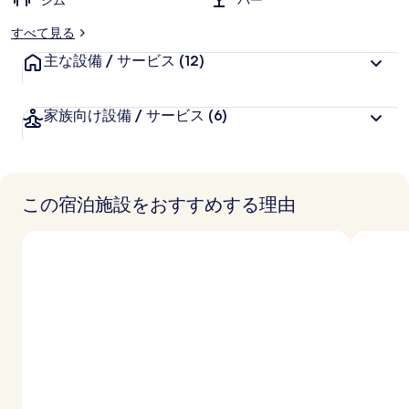
ジム
バー
リ
すべて見る
ー
主な設備 / サービス
(12)
家族向け設備 / サービス
(6)
この宿泊施設をおすすめする理由