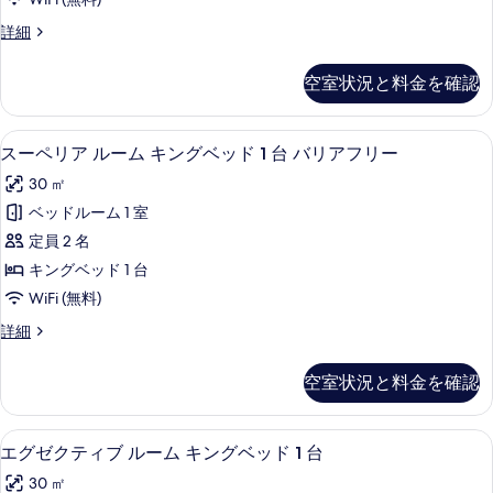
1
ー
す
台
ス
詳細
ム
の
ー
べ
詳
ク
ペ
て
空室状況と料金を確認
細
リ
イ
の
ア
ー
ル
写
スーペリア ルーム キングベッド 1 台
ス
7
ー
スーペリア ルーム キングベッド 1 台 バリアフリー
ン
真
ー
ム
ベ
30 ㎡
ク
を
ペ
イ
ッ
ベッドルーム 1 室
表
リ
ー
ド
定員 2 名
ン
示
ア
2
ベ
キングベッド 1 台
す
ル
ッ
台
WiFi (無料)
ド
る
ー
の
2
ス
詳細
ム
台
ー
す
の
キ
ペ
べ
空室状況と料金を確認
詳
リ
ン
細
て
ア
グ
ル
の
高級寝具、ミニバー、セーフティボック
エ
7
ー
エグゼクティブ ルーム キングベッド 1 台
ベ
写
グ
ム
ッ
30 ㎡
キ