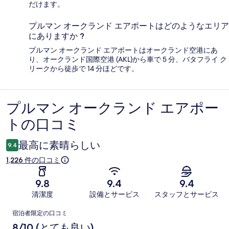
だけます。
プルマン オークランド エアポートはどのようなエリア
にありますか ?
プルマン オークランド エアポートはオークランド空港にあ
り、オークランド国際空港 (AKL)から車で 5 分、バタフライ ク
リークから徒歩で 14 分ほどです。
プルマン オークランド エアポー
口
トの口コミ
コ
ミ
最高に素晴らしい
9.4
1,226 件の口コミ
9.8
9.4
9.4
清潔度
設備とサービス
スタッフとサービス
口
宿泊者限定の口コミ
コ
8/10 (とても良い)