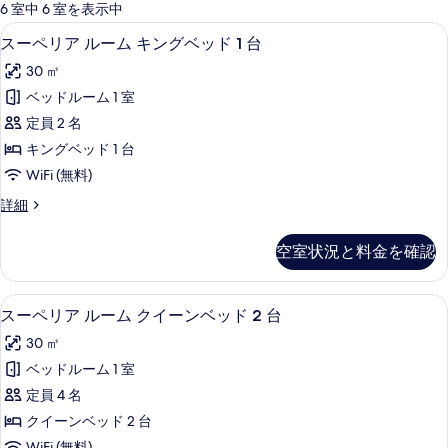
可
6 室中 6 室を表示中
能
高級寝具、ミニバー、セーフティボック
ス
7
スーペリア ルーム キングベッド 1 台
な
ー
客
30 ㎡
ペ
室
ベッドルーム 1 室
リ
の
定員 2 名
ア
絞
キングベッド 1 台
り
ル
WiFi (無料)
込
ー
み
ス
詳細
ム
ー
条
キ
ペ
件
空室状況と料金を確認
リ
ン
ア
グ
ル
高級寝具、ミニバー、セーフティボック
ス
8
ー
スーペリア ルーム クイーンベッド 2 台
ベ
ー
ム
ッ
30 ㎡
キ
ペ
ン
ド
ベッドルーム 1 室
リ
グ
1
定員 4 名
ベ
ア
台
ッ
クイーンベッド 2 台
ル
ド
の
WiFi (無料)