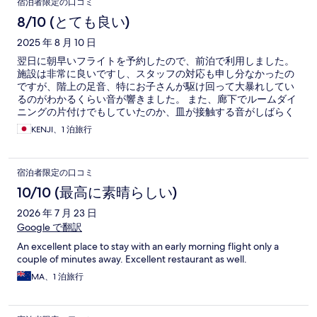
宿泊者限定の口コミ
8/10 (とても良い)
2025 年 8 月 10 日
翌日に朝早いフライトを予約したので、前泊で利用しました。
施設は非常に良いですし、スタッフの対応も申し分なかったの
ですが、階上の足音、特にお子さんが駆け回って大暴れしてい
るのがわかるくらい音が響きました。 また、廊下でルームダイ
ニングの片付けでもしていたのか、皿が接触する音がしばらく
していました。 そのため、その点についてのみの減点です。 機
KENJI、1 泊旅行
会があればまた泊まってみたいホテルではあります。
宿泊者限定の口コミ
10/10 (最高に素晴らしい)
2026 年 7 月 23 日
Google で翻訳
An excellent place to stay with an early morning flight only a
couple of minutes away. Excellent restaurant as well.
MA、1 泊旅行