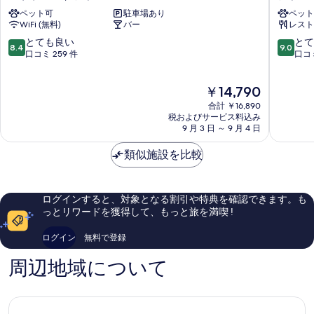
ヴ
ン
ペット可
駐車場あり
ペット
ロ
ト
WiFi (無料)
バー
レスト
ン
イ
オ
ザ
10
10
とても良い
とて
8.4
9.0
ー
ベ
段
段
口コミ 259 件
口コミ
プ
ラ
階
階
ン
シ
中
中
現
￥14,790
ハ
ャ
8.4、
9.0、
在
ウ
モ
と
と
合計 ￥16,890
の
ス
ニ
て
て
税およびサービス料込み
料
レ
9 月 3 日 ～ 9 月 4 日
ー
も
も
金
プ
シ
良
素
は
ラ
類似施設を比較
テ
い、
晴
￥14,790
ー
ィ
口
ら
ズ
セ
コ
し
ド
ン
ミ
い、
ログインすると、対象となる割引や特典を確認できます。も
シ
タ
259
口
っとリワードを獲得して、もっと旅を満喫 !
ャ
ー
件
コ
モ
件
ミ
ログイン
無料で登録
ニ
の
508
ー
口
件
周辺地域について
コ
件
ミ
の
口
コ