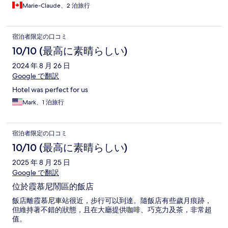
Marie-Claude、2 泊旅行
宿泊者限定の口コミ
10/10 (最高に素晴らしい)
2024 年 8 月 26 日
Google で翻訳
Hotel was perfect for us
Mark、1 泊旅行
宿泊者限定の口コミ
10/10 (最高に素晴らしい)
2025 年 8 月 25 日
Google で翻訳
位於霞慕尼鬧區的飯店
飯店離霞慕尼車站很近，步行可以到達。隨飯店有些歲月痕跡，
但維持著不錯的狀態，且在大廳提供咖啡、巧克力及茶，非常超
值。