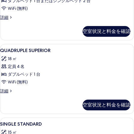
の
ダブルベッド 1 台またはシングルベッド 2 台
細
べ
表
す
WiFi (無料)
て
示
べ
Double
詳細
の
す
or
て
写
Twin
る
空室状況と料金を確認
の
STANDARD
真
の
写
を
詳
QUADRUPLE
セーフティボックス (室内)、遮光カーテ
真
2
細
表
QUADRUPLE SUPERIOR
SUPERIOR
を
示
18 ㎡
の
表
す
定員 4 名
す
示
る
ダブルベッド 1 台
べ
す
WiFi (無料)
て
る
QUADRUPLE
詳細
の
SUPERIOR
写
の
空室状況と料金を確認
詳
真
細
を
SINGLE
セーフティボックス (室内)、遮光カーテ
表
3
SINGLE STANDARD
STANDARD
示
15 ㎡