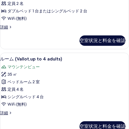
ド
定員 2 名
ダ
ダブルベッド 1 台またはシングルベッド 2 台
ブ
WiFi (無料)
ル
ス
詳細
ま
タ
ン
た
空室状況と料金を確認
ダ
は
ー
ド
ツ
ルーム (Vallot,up to 4 adults
ル
6
ダ
ルーム (Vallot,up to 4 adults)
イ
ー
ブ
マウンテンビュー
ル
ン
ム
ま
35 ㎡
ル
(Vallot,up
た
ベッドルーム 2 室
ー
は
to
ツ
定員 4 名
4
ム
イ
シングルベッド 4 台
adults)
ダ
ン
の
WiFi (無料)
ル
ブ
ー
す
ル
詳細
ル
ム
ー
べ
ダ
ベ
ム
ブ
空室状況と料金を確認
て
(Vallot,up