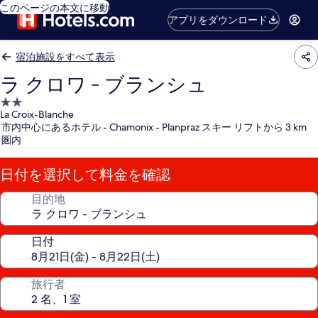
このページの本文に移動
アプリをダウンロード
宿泊施設をすべて表示
ラ クロワ - ブランシュ
2.0
La Croix-Blanche
つ
市内中心にあるホテル - Chamonix - Planpraz スキー リフトから 3 km
星
圏内
宿
泊
日付を選択して料金を確認
施
設
目的地
日付
旅行者