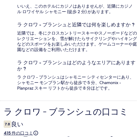
いいえ、このホテルにカジノはありませんが、近隣にカジノ
ル ロワイヤル シャモニー (徒歩 2 分) があります。
ラ クロワ - ブランシュと近隣では何を楽しめますか ?
近隣では、冬にクロスカントリースキーやスノーボードなどの
レクリエーションを、雪が解けたらサイクリングやハイキング
などのスポーツをお楽しみいただけます。ゲームコーナーや庭
園などの設備をご利用いただけます。
ラ クロワ - ブランシュはどのようなエリアにあります
か ?
ラ クロワ - ブランシュはシャモニー シティセンターにあり、
シャモニー モンブラン駅から徒歩で 5 分、Chamonix -
Planpraz スキー リフトから徒歩で 8 分ほどです。
ラ クロワ - ブランシュの口コミ
口
コ
良い
7.8
ミ
415 件の口コミ