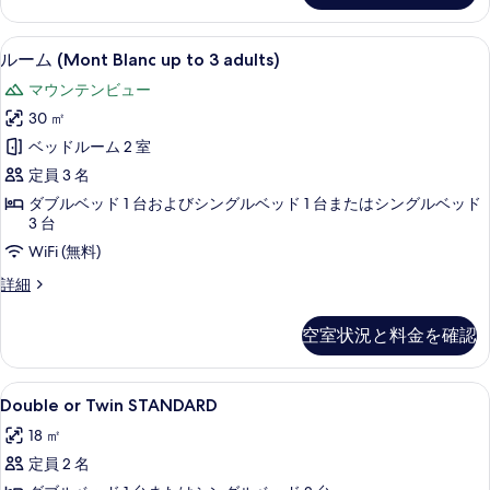
ッ
ル
to
の
ベ
ド
4
ッ
ルーム (Mont Blanc up to 3 ad
ル
写
1
6
adults)
ルーム (Mont Blanc up to 3 adults)
ド
ー
の
真
台
1
マウンテンビュー
詳
ム
台
を
ま
細
30 ㎡
ま
(Mont
表
た
た
ベッドルーム 2 室
Blanc
示
は
は
定員 3 名
up
シ
す
シ
ン
ダブルベッド 1 台およびシングルベッド 1 台またはシングルベッド
to
る
ン
グ
3 台
3
ル
グ
WiFi (無料)
adults)
ベ
ル
ッ
の
ル
詳細
ド
ー
ベ
す
2
ム
空室状況と料金を確認
ッ
べ
台
(Mont
の
Blanc
ド
て
詳
up
Double
セーフティボックス (室内)、遮光カーテ
2
の
細
5
to
Double or Twin STANDARD
or
台
3
写
18 ㎡
adults)
Twin
の
真
の
定員 2 名
STANDARD
す
詳
を