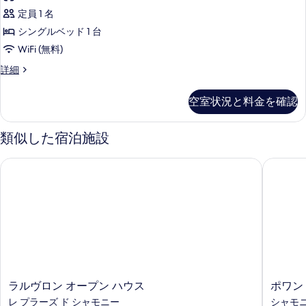
の
す
定員 1 名
す
る
シングルベッド 1 台
べ
WiFi (無料)
て
SINGLE
詳細
の
STANDARD
写
の
空室状況と料金を確認
詳
真
細
を
類似した宿泊施設
表
示
ラルヴロン オープン ハウス
ポワント
す
る
ラ
ポ
ラルヴロン オープン ハウス
ポワン
ル
ワ
レ プラーズ ド シャモニー
シャモ