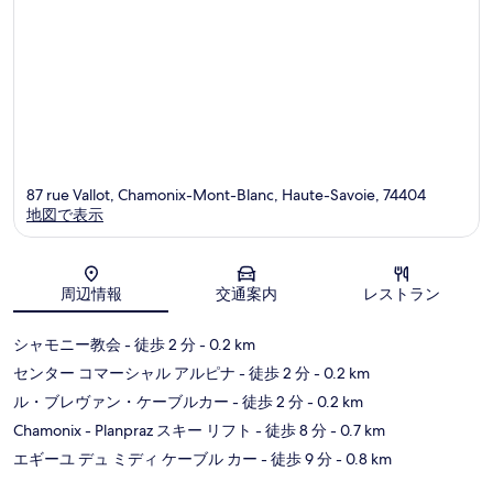
ミ
87 rue Vallot, Chamonix-Mont-Blanc, Haute-Savoie, 74404
地図で表示
地図
周辺情報
交通案内
レストラン
シャモニー教会
- 徒歩 2 分
- 0.2 km
センター コマーシャル アルピナ
- 徒歩 2 分
- 0.2 km
ル・ブレヴァン・ケーブルカー
- 徒歩 2 分
- 0.2 km
Chamonix - Planpraz スキー リフト
- 徒歩 8 分
- 0.7 km
エギーユ デュ ミディ ケーブル カー
- 徒歩 9 分
- 0.8 km