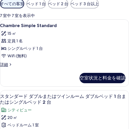
利
すべての客室
ベッド 1 台
ベッド 2 台
ベッド 3 台以上
用
可
7 室中 7 室を表示中
能
Chambre
Chambre Simple Standard |
6
Chambre Simple Standard
な
Simple
客
15 ㎡
Standard
室
定員 1 名
の
の
シングルベッド 1 台
す
絞
WiFi (無料)
べ
り
て
Chambre
詳細
込
Simple
み
の
Standard
条
空室状況と料金を確認
写
の
件
詳
真
細
セーフティボックス (室内)、遮光カーテ
ス
を
13
スタンダード ダブルまたはツインルーム ダブルベッド 1 台ま
タ
表
たはシングルベッド 2 台
ン
示
シティビュー
ダ
す
20 ㎡
ー
る
ベッドルーム 1 室