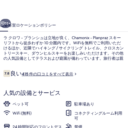
ブ
ラ
前へ
次へ
ン
55+
概要
客室
ロケーション
ポリシー
シ
ラ クロワ - ブランシュは立地が良く、Chamonix - Planpraz スキー
ュ
リフトから徒歩わずか 10 分圏内です。WiFiを無料でご利用いただ
の
けるほか、近隣でハイキング / サイクリング トレイル、クロスカン
トリースキー、ダウンヒルスキーをお楽しみいただけます。その他
写
の人気設備としてテラスおよび庭園が備わっています。旅行者は親
切なスタッフを高く評価しています。
真
口
良い
7.8
415 件の口コミをすべて表示
ギ
10段階中7.8
コ
ミ
ャ
外観
人気の設備とサービス
ラ
リ
ペット可
駐車場あり
ー
WiFi (無料)
コネクティングルーム利用
可
24 時間対応のフロントデス
禁煙