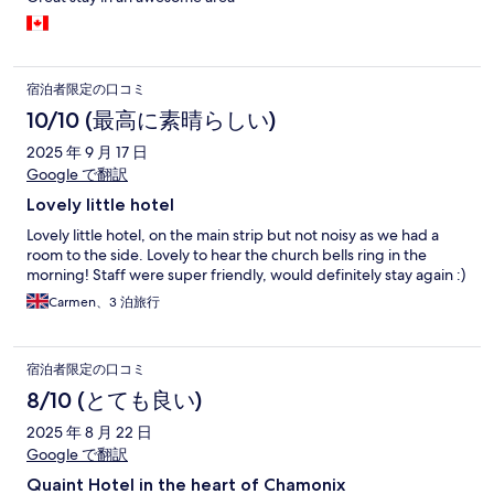
宿泊者限定の口コミ
10/10 (最高に素晴らしい)
2025 年 9 月 17 日
Google で翻訳
Lovely little hotel
Lovely little hotel, on the main strip but not noisy as we had a
room to the side. Lovely to hear the church bells ring in the
morning! Staff were super friendly, would definitely stay again :)
Carmen、3 泊旅行
宿泊者限定の口コミ
8/10 (とても良い)
2025 年 8 月 22 日
Google で翻訳
Quaint Hotel in the heart of Chamonix