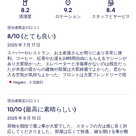
8.2
9.2
8.4
清潔度
ロケーション
スタッフとサービス
口
宿泊者限定の口コミ
コ
8/10 (とても良い)
ミ
2025 年 7 月 17 日
スーパーやレストラン、お土産屋さんが周りにあり非常に便
利。コーヒー、紅茶やお湯を24時間自由にもらえるマシーンが
あり大変助かった。エレベーターと冷蔵庫がないのは残念だっ
たが木造の昔からの建物や部屋は大変綺麗でよかった。窓から
入る空気が気持ちよかった。フロントは大変フレンドリーで宿
泊者の顔を覚えていてくれる。遅い時間に到着しても24時間受
Nagako、2 泊旅行
付けをしていてくれて大変助かった。
宿泊者限定の口コミ
10/10 (最高に素晴らしい)
2025 年 8 月 15 日
荷物を階段で運ぶ事が大変でした。 スタッフの方は感じ良く対
応してくださりました。 部屋は広くて快適。 鍵を開ける事が難