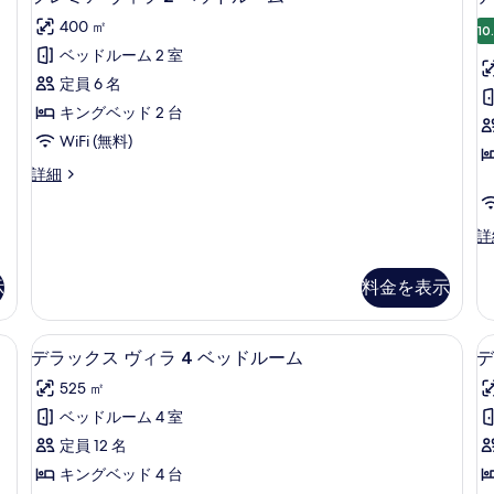
レ
細
Si
示
400 ㎡
Be
10
ミ
の
す
ベッドルーム 2 室
ア
詳
る
定員 6 名
細
ヴ
キングベッド 2 台
ィ
WiFi (無料)
ラ
プ
詳細
2
レ
ベ
2
ミ
ア
デ
詳
ッ
ヴ
ラ
ド
ィ
ッ
示
料金を表示
ラ
ル
ク
2
ス
ー
ベ
ヴ
からの景観
デラックス ヴィラ 4 ベッドルーム | 
デ
ム
ッ
9
ィ
デラックス ヴィラ 4 ベッドルーム
デ
ド
ラ
ラ
の
525 ㎡
ル
2
ッ
す
ー
ベ
ベッドルーム 4 室
ク
ム
ッ
べ
定員 12 名
の
ド
ス
て
詳
ル
キングベッド 4 台
ヴ
細
ー