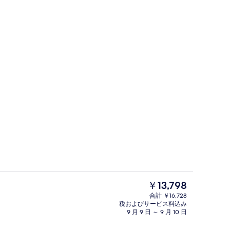
ラ 2 ベッドルーム | 部屋からの景観
フロント
現
￥13,798
在
合計 ￥16,728
の
税およびサービス料込み
トパソコン用作業スペース、アイロン / アイロン台、可動式ベッド
施設の正面 (日没後)
料
9 月 9 日 ～ 9 月 10 日
金
は