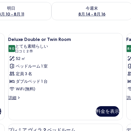
- 8月 11 の空室状況をチェック
今週末 8月 14 - 8月 16 の空室状況を
明日
今週末
8月 10 - 8月 11
8月 14 - 8月 16
 Twin Room | デスク、ノートパソコン用作業スペース、アイロン / アイロン台、可動
Deluxe
Deluxe Double or Twin R
F
8
Deluxe Double or Twin Room
Fa
Double
R
とても素晴らしい
or
9.0
(1
8.
10 点中 9.0
(口
口コミ 2 件
Twin
K
コ
52 ㎡
Room
B
ミ
ベッドルーム 1 室
+
の
2
定員 3 名
1
件)
す
ダブルベッド 1 台
S
べ
WiFi (無料)
B
て
Deluxe
Fa
詳細
詳
の
Double
R
写
or
(1
示
料金を表示
Twin
Ki
真
Room
B
を
の
+
ム | 部屋からの景観
デスク、ノートパソコン用作業スペース
プ
6
詳
1
プレミア ヴィラ 2 ベッドルーム
デ
表