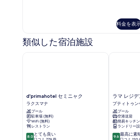
る
料金を表
類似した宿泊施設
d'primahotel セミニャク
ラマ レジデン
d'primahotel
ラ
d'primahotel セミニャク
ラマ レジデ
セ
マ
ラクスマナ
プティトゥン
ミ
レ
プール
プール
ニ
ジ
駐車場 (無料)
空港送迎
ャ
デ
WiFi (無料)
簡易キッチン
ク
ン
レストラン
ランドリー設
ラ
ス
10
10
とても良い
最高に素
ク
ス
8.0
9.6
段
段
口コミ 779 件
口コミ 120