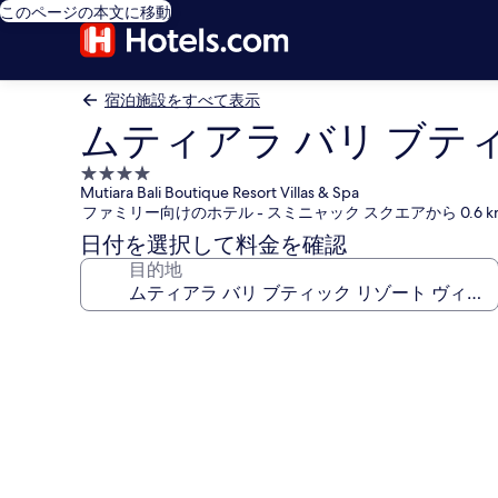
このページの本文に移動
宿泊施設をすべて表示
ムティアラ バリ ブティ
4.0
Mutiara Bali Boutique Resort Villas & Spa
つ
ファミリー向けのホテル - スミニャック スクエアから 0.6 
星
日付を選択して料金を確認
宿
目的地
泊
施
設
ム
テ
ィ
ア
ラ