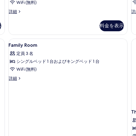
の
WiFi (無料)
ム
ィ
写
の
デ
デ
詳細
詳
ラ
真
詳
ラ
ラ
4
細
1
ッ
ッ
を
示
料金を表示
ク
ク
ベ
表
ス
ス
ッ
ヴ
ヴ
示
スペース、アイロン / アイロン台、可動式ベッド
Family
デスク、ノートパソコン用作業スペース
7
ィ
ィ
ド
Family Room
す
Room
ラ
ラ
ル
定員 3 名
4
1
の
る
ー
ベ
ベ
シングルベッド 1 台およびキングベッド 1 台
す
ッ
ッ
ム
WiFi (無料)
べ
ド
ド
の
ル
ル
Family
詳細
て
ー
ー
Room
す
の
ム
ム
の
べ
の
の
詳
写
詳
詳
て
細
真
細
細
の
を
T
写
表
真
示
を
す