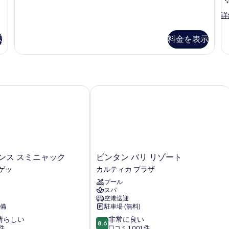
表
る
Th
詳
示
B
す
Vi
示
料金を表示
の
る
詳
細
ス スミニャック
ビンタン バリ リゾート
ビ
ンス スミニャック
ビンタン バリ リゾート
ン
ゲッ
カルティカ プラザ
タ
プール
ン
スパ
バ
空港送迎
リ
備
駐車場 (無料)
リ
10
晴らしい
非常に良い
ゾ
8.6
段
 件
口コミ 1,001 件