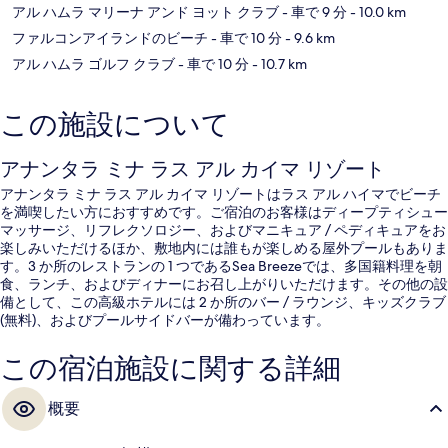
アル ハムラ マリーナ アンド ヨット クラブ
- 車で 9 分
- 10.0 km
ファルコンアイランドのビーチ
- 車で 10 分
- 9.6 km
アル ハムラ ゴルフ クラブ
- 車で 10 分
- 10.7 km
この施設について
アナンタラ ミナ ラス アル カイマ リゾート
アナンタラ ミナ ラス アル カイマ リゾートはラス アル ハイマでビーチ
を満喫したい方におすすめです。ご宿泊のお客様はディープティシュー
マッサージ、リフレクソロジー、およびマニキュア / ペディキュアをお
楽しみいただけるほか、敷地内には誰もが楽しめる屋外プールもありま
す。3 か所のレストランの 1 つであるSea Breezeでは、多国籍料理を朝
食、ランチ、およびディナーにお召し上がりいただけます。その他の設
備として、この高級ホテルには 2 か所のバー / ラウンジ、キッズクラブ
(無料)、およびプールサイドバーが備わっています。
この宿泊施設に関する詳細
概要