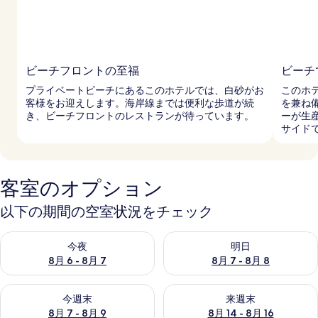
ビーチフロントの至福
ビーチ
プライベートビーチにあるこのホテルでは、白砂がお
このホ
客様をお迎えします。海岸線までは便利な歩道が続
を兼ね
き、ビーチフロントのレストランが待っています。
ーが生
サイド
客室のオプション
以下の期間の空室状況をチェック
今夜 8月 6 - 8月 7 の空室状況をチェック
明日 8月 7 - 8月 8 の空室
今夜
明日
8月 6 - 8月 7
8月 7 - 8月 8
今週末 8月 7 - 8月 9 の空室状況をチェック
来週末 8月 14 - 8月 16 の
今週末
来週末
8月 7 - 8月 9
8月 14 - 8月 16