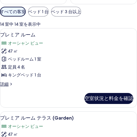
利
すべての客室
ベッド 1 台
ベッド 3 台以上
用
可
14 室中 14 室を表示中
能
ミニバー、遮光カーテン、防音設備、ア
プ
5
プレミア ルーム
な
レ
客
オーシャン ビュー
ミ
室
47 ㎡
ア
の
ベッドルーム 1 室
ル
絞
定員 4 名
り
ー
キングベッド 1 台
込
ム
み
プ
詳細
の
レ
条
す
ミ
件
空室状況と料金を確認
ア
べ
ル
て
ー
プレミア ルーム テラス (Garden)
プ
6
ム
プレミア ルーム テラス (Garden)
の
レ
の
写
オーシャン ビュー
詳
ミ
細
真
47 ㎡