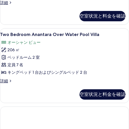
べ
の
す
ヴ
詳細
詳
て
ィ
べ
細
ラ
の
空室状況と料金を確認
て
(Over
写
water,
の
Pool)
真
Two
Two Bedroom Anantara Over 
写
6
の
Two Bedroom Anantara Over Water Pool Villa
を
Bedroom
詳
真
オーシャン ビュー
細
Anantara
表
を
206 ㎡
Over
示
表
Water
ベッドルーム 2 室
す
示
Pool
定員 7 名
る
す
Villa
キングベッド 1 台およびシングルベッド 2 台
る
の
Two
詳細
す
Bedroom
Anantara
べ
空室状況と料金を確認
Over
て
Water
Pool
の
Villa
写
の
真
詳
細