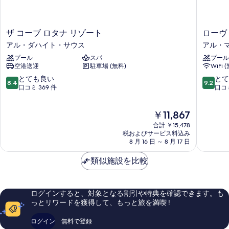
ザ
ロ
ザ コーブ ロタナ リゾート
ローヴ
コ
ー
アル・ダハイト・サウス
アル・
ー
ヴ
プール
スパ
プール
ブ
ア
空港送迎
駐車場 (無料)
WiFi 
ロ
ル
タ
マ
10
10
とても良い
とて
8.4
9.2
ナ
ル
段
段
口コミ 369 件
口コミ
リ
ジ
階
階
ゾ
ャ
中
中
現
￥11,867
ー
ン
8.4、
9.2、
在
ト
ア
と
と
合計 ￥15,478
の
ア
イ
て
て
税およびサービス料込み
料
ル・
8 月 16 日 ～ 8 月 17 日
ラ
も
も
金
ダ
ン
良
素
は
ハ
類似施設を比較
ド
い、
晴
￥11,867
イ
ア
口
ら
ト・
ル・
コ
し
サ
マ
ミ
い、
ログインすると、対象となる割引や特典を確認できます。も
ウ
ル
369
口
っとリワードを獲得して、もっと旅を満喫 !
ス
ジ
件
コ
ャ
件
ミ
ログイン
無料で登録
ン
の
90