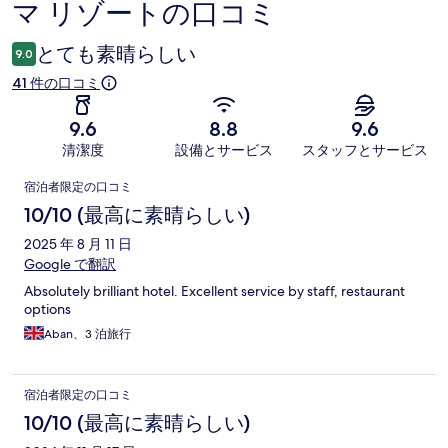
マ リゾートの口コミ
コ
ミ
とても素晴らしい
9.0
41 件の口コミ
9.6
8.8
9.6
清潔度
設備とサービス
スタッフとサービス
口
宿泊者限定の口コミ
コ
10/10 (最高に素晴らしい)
ミ
2025 年 8 月 11 日
Google で翻訳
Absolutely brilliant hotel. Excellent service by staff, restaurant
options
Aban、3 泊旅行
宿泊者限定の口コミ
10/10 (最高に素晴らしい)