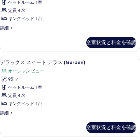
ト
ベッドルーム 1 室
フ
ス
ロ
の
定員 4 名
ダ
ン
す
キングベッド 1 台
ト
ブ
べ
の
デ
詳細
ル
詳
ラ
て
細
ル
ッ
空室状況と料金を確認
の
ク
ー
ス
写
ム
ダ
デラックス スイート テラス (Garde
デ
真
5
ブ
デラックス スイート テラス (Garden)
の
ラ
ル
を
す
オーシャン ビュー
ル
ッ
表
ー
べ
95 ㎡
ク
示
ム
て
ベッドルーム 1 室
の
ス
す
詳
の
定員 4 名
ス
る
細
写
キングベッド 1 台
イ
真
デ
詳細
ー
ラ
を
ト
ッ
空室状況と料金を確認
表
ク
テ
ス
示