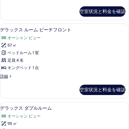
ー
ラ
写
ム
ッ
真
空室状況と料金を確認
ク
(Pool
を
ス
Front)
ル
表
デラックス ルーム ビーチフロント |
デ
の
6
ー
デラックス ルーム ビーチフロント
示
ラ
ム
す
オーシャン ビュー
(Pool
す
ッ
べ
Front)
57 ㎡
る
ク
の
て
ベッドルーム 1 室
詳
ス
の
細
定員 4 名
ル
写
キングベッド 1 台
ー
真
デ
詳細
ム
を
ラ
ビ
ッ
表
空室状況と料金を確認
ク
ー
示
ス
チ
ル
す
デラックス ダブルルーム | ミニバー
デ
5
ー
デラックス ダブルルーム
フ
る
ラ
ム
ロ
オーシャン ビュー
ビ
ッ
ー
ン
95 ㎡
ク
チ