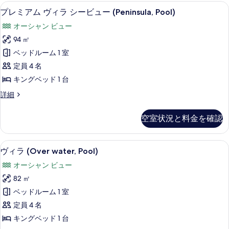
ラ
ス
プレミアム ヴィラ シービュー (Penins
プ
す
7
イ
プレミアム ヴィラ シービュー (Peninsula, Pool)
ス
レ
ー
る
(Garden)
オーシャン ビュー
ト
ミ
の
テ
94 ㎡
ア
ラ
す
ベッドルーム 1 室
ス
ム
べ
(Garden)
定員 4 名
ヴ
の
て
キングベッド 1 台
詳
ィ
の
細
プ
詳細
ラ
レ
写
シ
ミ
真
空室状況と料金を確認
ア
ー
を
ム
ビ
ヴ
表
ヴィラ (Over water, Pool) 
ヴ
6
ィ
ヴィラ (Over water, Pool)
ュ
示
ィ
ラ
ー
オーシャン ビュー
シ
す
ラ
ー
(Peninsula,
82 ㎡
る
(Over
ビ
Pool)
ベッドルーム 1 室
ュ
water,
の
ー
定員 4 名
Pool)
(Peninsula,
す
キングベッド 1 台
の
Pool)