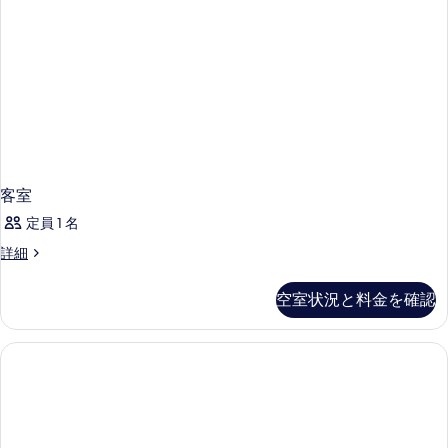
を
表
示
す
る
客室
定員 1 名
客
詳細
室
の
空室状況と料金を確認
詳
細