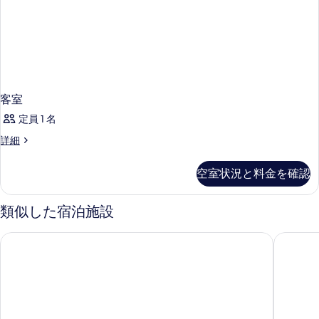
客室
定員 1 名
客
詳細
室
の
空室状況と料金を確認
詳
細
類似した宿泊施設
ザ コーブ ロタナ リゾート
ローヴ 