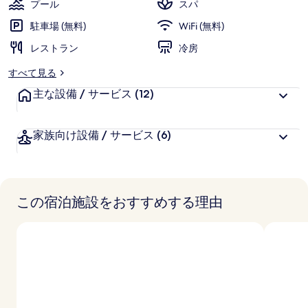
の
プール
スパ
写
駐車場 (無料)
WiFi (無料)
真
レストラン
冷房
ギ
すべて見る
ャ
主な設備 / サービス
(12)
ラ
リ
家族向け設備 / サービス
(6)
ー
この宿泊施設をおすすめする理由