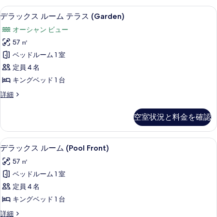
べ
ル
す
デラックス ルーム テラス (Garden
デ
6
ー
デラックス ルーム テラス (Garden)
て
る
ラ
ム
の
オーシャン ビュー
の
ッ
詳
写
57 ㎡
ク
細
真
ベッドルーム 1 室
ス
を
定員 4 名
ル
表
キングベッド 1 台
ー
示
デ
詳細
ム
ラ
す
テ
ッ
空室状況と料金を確認
る
ク
ラ
ス
ス
ル
デラックス ルーム (Pool Front)
デ
6
ー
デラックス ルーム (Pool Front)
(Garden)
ラ
ム
の
57 ㎡
テ
ッ
す
ラ
ベッドルーム 1 室
ク
ス
べ
定員 4 名
(Garden)
ス
て
の
キングベッド 1 台
ル
詳
の
デ
詳細
細