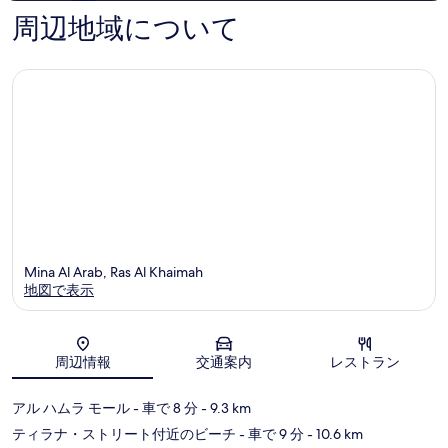
島
口
件
周辺地域について
コ
件
ミ
の
口
コ
ミ
Mina Al Arab, Ras Al Khaimah
地図で表示
地図
周辺情報
交通案内
レストラン
アル ハムラ モール
- 車で 8 分
- 9.3 km
ティラナ・ストリート付近のビーチ
- 車で 9 分
- 10.6 km