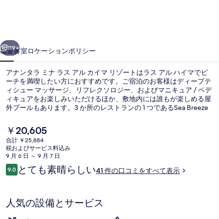
ラ
ミ
ナ
前へ
次へ
ラ
119+
概要
客室
ロケーション
ポリシー
ス
アナンタラ ミナ ラス アル カイマ リゾートはラス アル ハイマでビ
ア
ーチを満喫したい方におすすめです。ご宿泊のお客様はディープテ
ィシュー マッサージ、リフレクソロジー、およびマニキュア / ペデ
ル
ィキュアをお楽しみいただけるほか、敷地内には誰もが楽しめる屋
カ
外プールもあります。3 か所のレストランの 1 つであるSea Breeze
では、多国籍料理を朝食、ランチ、およびディナーにお召し上がり
イ
いただけます。その他の設備として、この高級ホテルには 2 か所の
現
￥20,605
バー / ラウンジ、キッズクラブ (無料)、およびプールサイドバーが
在
マ
合計 ￥25,884
備わっています。
の
税およびサービス料込み
プレミアム ヴィラ シービュー (Penins
リ
料
9 月 6 日 ～ 9 月 7 日
金
口
とても素晴らしい
ゾ
9.0
41 件の口コミをすべて表示
は
10段階中9.0
コ
￥20,605
ー
ミ
で
す
ト
人気の設備とサービス