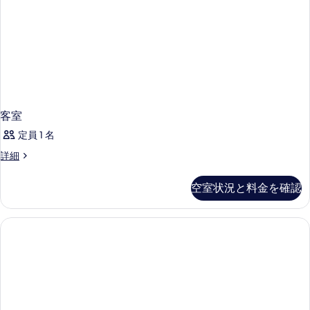
客室
定員 1 名
客
詳細
室
の
空室状況と料金を確認
詳
細