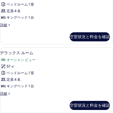
ア
を
ベッドルーム 1 室
ル
表
定員 4 名
ー
示
キングベッド 1 台
ム
す
プ
詳細
テ
レ
る
ラ
ミ
空室状況と料金を確認
ア
ス
ル
(Garden)
ー
ミニバー、遮光カーテン、防音設備、ア
デ
5
ム
の
デラックス ルーム
ラ
テ
す
オーシャン ビュー
ラ
ッ
べ
ス
57 ㎡
ク
(Garden)
て
ベッドルーム 1 室
の
ス
の
詳
定員 4 名
ル
細
写
キングベッド 1 台
ー
真
デ
詳細
ム
ラ
を
の
ッ
表
空室状況と料金を確認
ク
す
示
ス