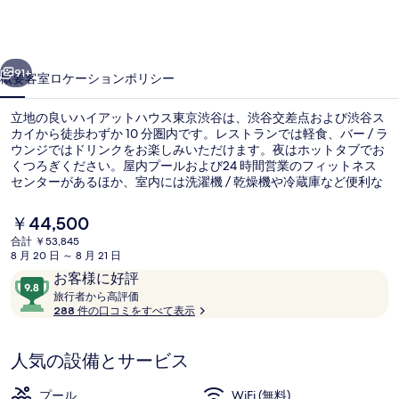
ハ
ウ
前へ
次へ
ス
91+
概要
客室
ロケーション
ポリシー
東
立地の良いハイアットハウス東京渋谷は、渋谷交差点および渋谷ス
京
カイから徒歩わずか 10 分圏内です。レストランでは軽食、バー / ラ
ウンジではドリンクをお楽しみいただけます。夜はホットタブでお
渋
くつろぎください。屋内プールおよび24 時間営業のフィットネス
谷
センターがあるほか、室内には洗濯機 / 乾燥機や冷蔵庫など便利な
設備が備わっています。付近の公共交通機関も充実しています。地
の
下鉄 渋谷駅までは徒歩 5 分です。
現
￥44,500
在
写
合計 ￥53,845
の
8 月 20 日 ～ 8 月 21 日
屋上テラス
真
料
口
10
お客様に好評
金
ギ
コ
旅
段
旅行者から高評価
は
行
288 件の口コミをすべて表示
ミ
階
￥44,500
ャ
者
で
中
か
す
ラ
9.8、
人気の設備とサービス
ら
お
高
リ
評
客
プール
WiFi (無料)