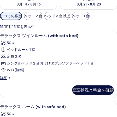
8月 14 - 8月 16
8月 21 - 8月 23
利
すべての客室
ベッド 2 台
ベッド 3 台以上
ベッド 1 台
用
可
15 室中 15 室を表示中
能
デラックス ツインルーム (with so
デ
17
デラックス ツインルーム (with sofa bed)
な
ラ
客
50 ㎡
ッ
室
ベッドルーム 1 室
ク
の
定員 3 名
ス
絞
シングルベッド 2 台およびダブルソファーベッド 1 台
り
ツ
WiFi (無料)
込
イ
み
デ
詳細
ン
ラ
条
ル
ッ
件
空室状況と料金を確認
ク
ー
ス
ム
ツ
デラックス ルーム (with sofa 
デ
12
イ
デラックス ルーム (with sofa bed)
(with
ラ
ン
sofa
50 ㎡
ル