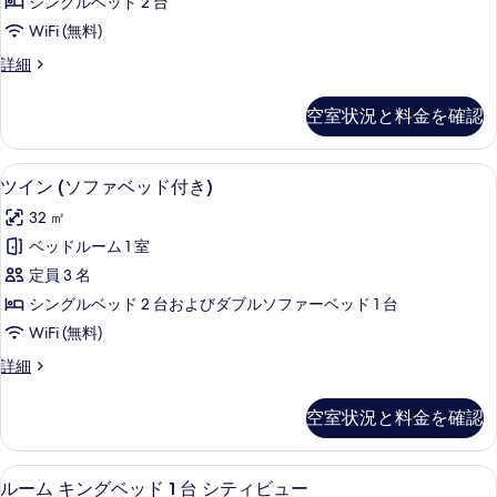
台
ッ
シングルベッド 2 台
ツ
ド
(with
WiFi (無料)
1
イ
Day
台
プ
詳細
ン
Bed)
(with
レ
Day
ル
ミ
の
空室状況と料金を確認
Bed)
ア
ー
す
の
ム
ム
詳
べ
ツ
セーフティボックス (室内)、デスク
ツ
細
19
イ
ツイン (ソファベッド付き)
(with
て
イ
ン
Day
32 ㎡
の
ル
ン
Bed)
ー
ベッドルーム 1 室
写
(ソ
ム
の
定員 3 名
真
(with
フ
す
Day
シングルベッド 2 台およびダブルソファーベッド 1 台
を
ァ
べ
Bed)
WiFi (無料)
表
の
ベ
て
詳
示
ツ
詳細
ッ
の
細
イ
す
ド
ン
写
空室状況と料金を確認
る
(ソ
付
真
フ
き)
ァ
を
ルーム キングベッド 1 台 シティビ
ル
21
ベ
ルーム キングベッド 1 台 シティビュー
の