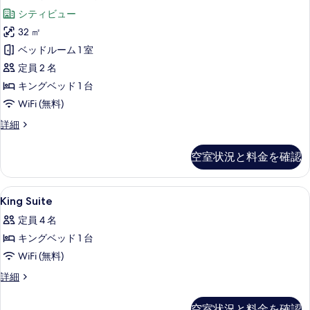
表
ー
ッ
す
シティビュー
示
ド
ム
付
べ
32 ㎡
す
キ
き)
て
ベッドルーム 1 室
る
の
ン
詳
の
定員 2 名
グ
細
写
キングベッド 1 台
ベ
真
WiFi (無料)
ッ
を
ル
詳細
ド
ー
表
1
ム
空室状況と料金を確認
示
キ
台
ン
す
シ
グ
King
セーフティボックス (室内)、デスク
る
1
ベ
テ
King Suite
Suite
ッ
ィ
定員 4 名
ド
の
ビ
1
キングベッド 1 台
す
台
ュ
WiFi (無料)
べ
シ
ー
テ
King
詳細
て
ィ
Suite
の
の
ビ
の
す
空室状況と料金を確認