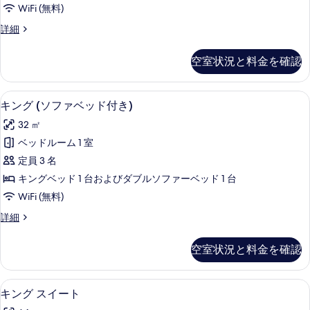
ー
細
詳
の
WiFi (無料)
細
す
ト
写
ツ
詳細
べ
の
イ
真
て
す
ン
空室状況と料金を確認
を
ス
の
べ
イ
表
写
て
ー
セーフティボックス (室内)、デスク
キ
示
20
ト
キング (ソファベッド付き)
真
の
ン
の
す
を
写
32 ㎡
詳
グ
る
細
表
真
ベッドルーム 1 室
(ソ
示
を
定員 3 名
フ
す
表
キングベッド 1 台およびダブルソファーベッド 1 台
ァ
る
示
WiFi (無料)
ベ
す
キ
詳細
ッ
ン
る
ド
グ
空室状況と料金を確認
(ソ
付
フ
き)
ァ
セーフティボックス (室内)、デスク
キ
14
ベ
キング スイート
の
ン
ッ