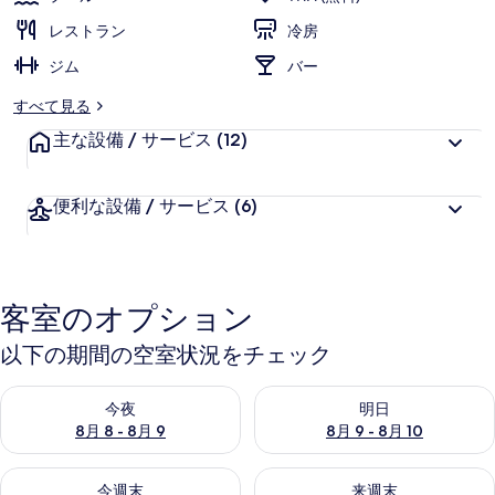
価
ー
様
レストラン
冷房
に
ジム
好
バー
評
すべて見る
件
主な設備 / サービス
の
(12)
口
コ
便利な設備 / サービス
(6)
ミ
客室のオプション
以下の期間の空室状況をチェック
今夜 8月 8 - 8月 9 の空室状況をチェック
明日 8月 9 - 8月 10 の空室
今夜
明日
8月 8 - 8月 9
8月 9 - 8月 10
今週末 8月 14 - 8月 16 の空室状況をチェック
来週末 8月 21 - 8月 23 の
今週末
来週末