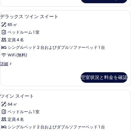
キ
示
ス
ン
ス
す
セーフティボックス (室内)、デスク
デ
18
イ
デラックス ツイン スイート
グ
る
ラ
ー
ベ
85 ㎡
ト
ッ
キ
ッ
ベッドルーム 1 室
ク
ン
ド
定員 4 名
グ
ス
1
ベ
シングルベッド 2 台およびダブルソファーベッド 1 台
ツ
ッ
台
WiFi (無料)
ド
イ
ソ
1
デ
詳細
ン
台
ラ
フ
ソ
ス
ッ
ァ
空室状況と料金を確認
フ
ク
イ
ァ
ー
ス
ー
ー
ツ
ベ
セーフティボックス (室内)、デスク
ツ
ベ
14
イ
ツイン スイート
ト
ッ
ッ
イ
ン
の
64 ㎡
ド
ス
ド
ン
付
イ
す
ベッドルーム 1 室
付
ス
き
ー
べ
定員 4 名
の
ト
き
イ
詳
の
て
シングルベッド 2 台およびダブルソファーベッド 1 台
の