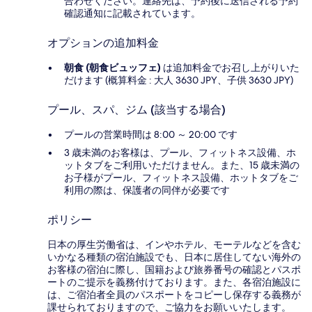
合わせください。連絡先は、予約後に送信される予約
確認通知に記載されています。
オプションの追加料金
朝食 (朝食ビュッフェ)
は追加料金でお召し上がりいた
だけます (概算料金 : 大人 3630 JPY、子供 3630 JPY)
プール、スパ、ジム (該当する場合)
プールの営業時間は 8:00 ～ 20:00 です
3 歳未満のお客様は、プール、フィットネス設備、ホ
ットタブをご利用いただけません。また、15 歳未満の
お子様がプール、フィットネス設備、ホットタブをご
利用の際は、保護者の同伴が必要です
ポリシー
日本の厚生労働省は、インやホテル、モーテルなどを含む
いかなる種類の宿泊施設でも、日本に​居住してない海外の
お客様の宿泊に際し、国籍および旅券番号の確認とパスポ
ートのご提示を義務付け​ております。また、各宿泊施設に
は、ご宿泊者全員のパスポートをコピーし保存する義務が
課せられておりますの​で、ご協力をお願いいたします。