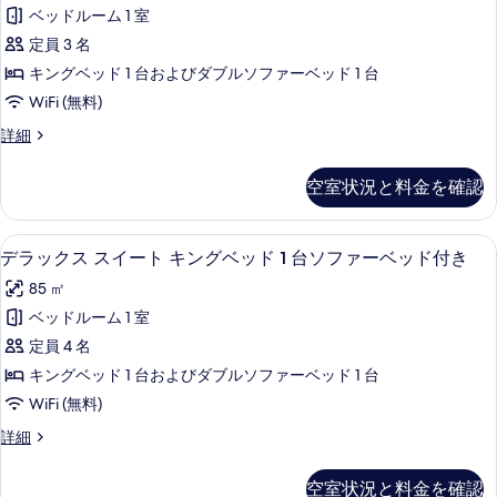
ッ
bed)
ー
ベッドルーム 1 室
ク
ム
の
定員 3 名
(with
ス
す
sofa
キングベッド 1 台およびダブルソファーベッド 1 台
ル
べ
bed)
WiFi (無料)
の
ー
て
詳
デ
詳細
ム
の
細
ラ
(with
ッ
写
空室状況と料金を確認
ク
sofa
真
ス
bed)
ル
を
セーフティボックス (室内)、デスク
デ
の
19
ー
デラックス スイート キングベッド 1 台ソファーベッド付き
表
ラ
ム
す
85 ㎡
示
(with
ッ
べ
sofa
ベッドルーム 1 室
す
ク
bed)
て
定員 4 名
る
の
ス
の
詳
キングベッド 1 台およびダブルソファーベッド 1 台
ス
写
細
WiFi (無料)
イ
真
デ
詳細
ー
を
ラ
ト
ッ
表
空室状況と料金を確認
ク