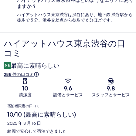
ハイアットハウス東京渋谷はどのようなエリアにあり
ますか ?
ハイアットハウス東京渋谷は渋谷にあり、地下鉄 渋谷駅から
徒歩で 5 分、渋谷交差点から徒歩で 6 分ほどです。
ハイアットハウス東京渋谷の口
口
コミ
コ
ミ
最高に素晴らしい
9.8
288 件の口コミ
10
9.6
9.8
清潔度
設備とサービス
スタッフとサービス
口
宿泊者限定の口コミ
コ
10/10 (最高に素晴らしい)
ミ
2025 年 3 月 16 日
綺麗で安心して宿泊できました