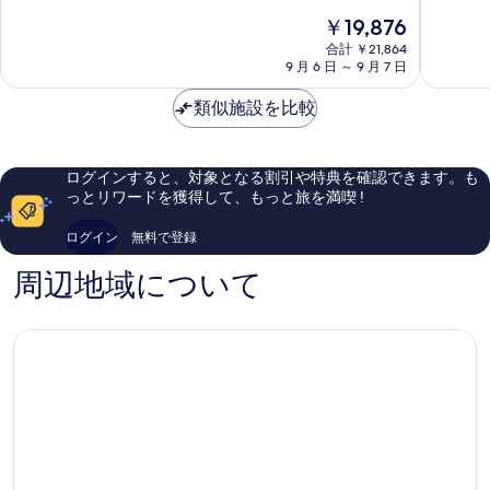
階
南
中
現
￥19,876
中
口
9.0、
在
9.0、
渋
合計 ￥21,864
と
の
9 月 6 日 ～ 9 月 7 日
と
谷
て
料
て
も
金
類似施設を比較
も
素
は
素
晴
￥19,876
晴
ら
ら
し
ログインすると、対象となる割引や特典を確認できます。も
し
い、
っとリワードを獲得して、もっと旅を満喫 !
い、
口
口
コ
ログイン
無料で登録
コ
ミ
ミ
1,394
周辺地域について
1,119
件
件
件
件
の
の
口
口
コ
コ
ミ
ミ