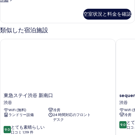
詳細
Room
With
空室状況と料金を確認
Sofa
Bed
の
類似した宿泊施設
詳
細
東急ステイ渋谷 新南口
sequenc
東
sequen
東急ステイ渋谷 新南口
seque
急
MIYASH
渋谷
渋谷
ス
PARK
WiFi (無料)
冷房
WiFi 
テ
渋
ランドリー設備
24 時間対応のフロント
冷房
イ
谷
デスク
渋
10
とて
9.0
10
谷
とても素晴らしい
段
口コミ
9.0
段
新
口コミ 1,119 件
階