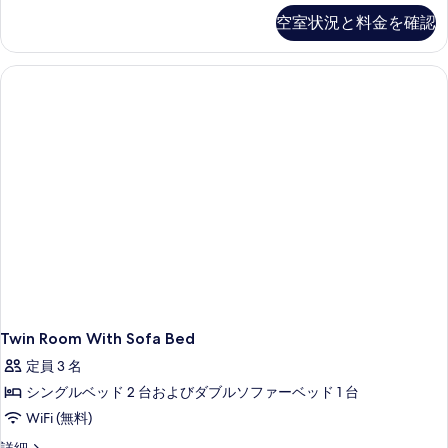
Bed
空室状況と料金を確認
Deluxe
Room
の
詳
細
Twin Room With Sofa Bed
定員 3 名
シングルベッド 2 台およびダブルソファーベッド 1 台
WiFi (無料)
Twin