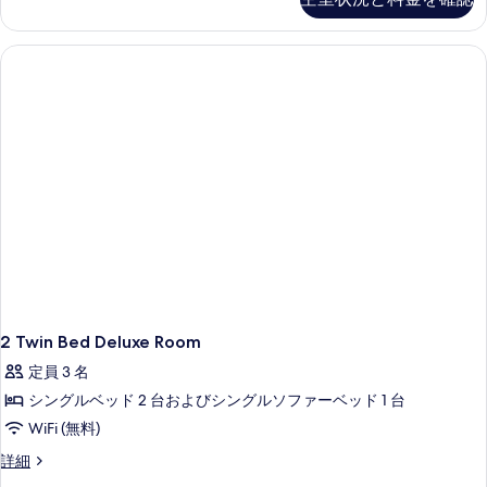
ュ
詳
写
ー
べ
細
真
の
て
詳
を
細
の
表
写
示
真
す
を
る
表
示
す
る
2 Twin Bed Deluxe Room
定員 3 名
シングルベッド 2 台およびシングルソファーベッド 1 台
WiFi (無料)
2
詳細
Twin