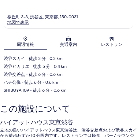
桜丘町 3-3, 渋谷区, 東京都, 150-0031
地図で表示
地図
周辺情報
交通案内
レストラン
渋谷スカイ
- 徒歩 3 分
- 0.3 km
渋谷ヒカリエ
- 徒歩 5 分
- 0.4 km
渋谷交差点
- 徒歩 6 分
- 0.6 km
ハチ公像
- 徒歩 6 分
- 0.6 km
SHIBUYA 109
- 徒歩 6 分
- 0.6 km
この施設について
ハイアットハウス東京渋谷
立地の良いハイアットハウス東京渋谷は、渋谷交差点および渋谷スカイ
から徒歩わずか 10 分圏内です。レストランでは軽食、バー / ラウンジ