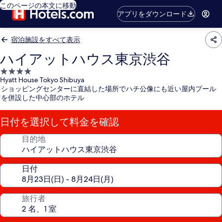
このページの本文に移動
アプリをダウンロード
宿泊施設をすべて表示
ハイアットハウス東京渋谷
4.0
Hyatt House Tokyo Shibuya
つ
ショッピングセンターに直結した場所でハチ公像にも近い屋内プール
星
を併設した中心部のホテル
宿
泊
日付を選択して料金を確認
施
設
目的地
日付
旅行者