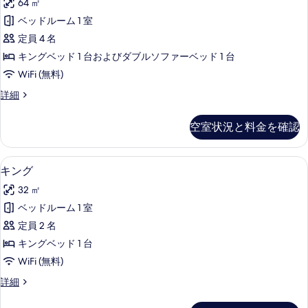
す
64 ㎡
ド
グ
付
べ
ベッドルーム 1 室
ス
き)
て
定員 4 名
の
イ
詳
の
キングベッド 1 台およびダブルソファーベッド 1 台
ー
細
写
WiFi (無料)
ト
真
キ
詳細
の
ン
を
す
グ
空室状況と料金を確認
表
ス
べ
イ
示
て
ー
セーフティボックス (室内)、デスク
キ
す
20
ト
キング
の
ン
の
る
写
32 ㎡
詳
グ
細
真
ベッドルーム 1 室
の
を
定員 2 名
す
表
キングベッド 1 台
べ
示
WiFi (無料)
て
す
キ
詳細
の
ン
る
写
グ