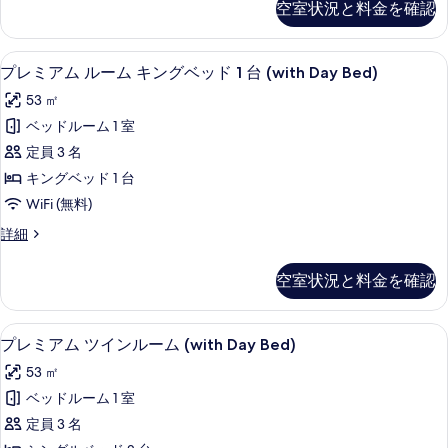
空室状況と料金を確認
の
真
詳
を
細
プレミアム ルーム キングベッド 1 台 
プ
21
プレミアム ルーム キングベッド 1 台 (with Day Bed)
表
レ
示
53 ㎡
ミ
す
ベッドルーム 1 室
ア
る
定員 3 名
ム
キングベッド 1 台
ル
WiFi (無料)
ー
プ
詳細
ム
レ
キ
ミ
空室状況と料金を確認
ア
ン
ム
グ
ル
プレミアム ツインルーム (with Da
プ
21
ー
プレミアム ツインルーム (with Day Bed)
ベ
レ
ム
ッ
53 ㎡
キ
ミ
ン
ド
ベッドルーム 1 室
ア
グ
1
定員 3 名
ベ
ム