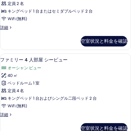
の
ー
て
定員 2 名
の
す
の
キングベッド 1 台またはセミダブルベッド 2 台
詳
べ
写
WiFi (無料)
細
て
真
Superior
詳細
Deluxe
の
を
Room,
写
空室状況と料金を確認
表
Sea
真
View
示
の
を
1 室のベッドルーム、高級寝具、ミニバ
フ
す
10
詳
ファミリー 4 人部屋 シービュー
表
ァ
細
る
オーシャン ビュー
示
ミ
40 ㎡
す
リ
ベッドルーム 1 室
る
ー
定員 4 名
4
キングベッド 1 台およびシングル二段ベッド 2 台
人
WiFi (無料)
部
フ
詳細
屋
ァ
シ
ミ
空室状況と料金を確認
リ