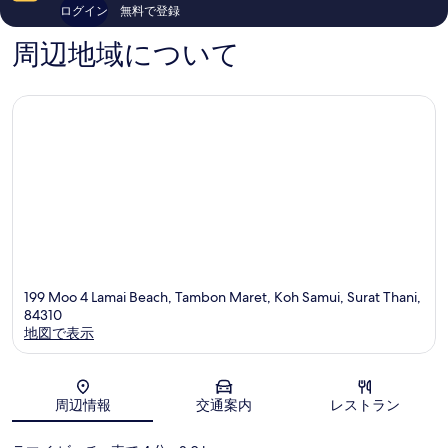
コ
件
ログイン
無料で登録
ミ
件
142
の
周辺地域について
件
口
件
コ
の
ミ
口
コ
ミ
199 Moo 4 Lamai Beach, Tambon Maret, Koh Samui, Surat Thani,
84310
地図で表示
地図
周辺情報
交通案内
レストラン