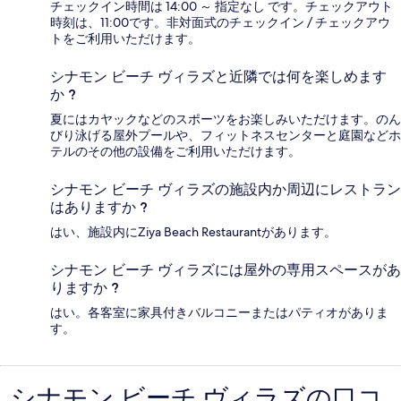
チェックイン時間は 14:00 ～ 指定なし です。チェックアウト
時刻は、11:00です。非対面式のチェックイン / チェックアウ
トをご利用いただけます。
シナモン ビーチ ヴィラズと近隣では何を楽しめます
か ?
夏にはカヤックなどのスポーツをお楽しみいただけます。のん
びり泳げる屋外プールや、フィットネスセンターと庭園などホ
テルのその他の設備をご利用いただけます。
シナモン ビーチ ヴィラズの施設内か周辺にレストラン
はありますか ?
はい、施設内にZiya Beach Restaurantがあります。
シナモン ビーチ ヴィラズには屋外の専用スペースがあ
りますか ?
はい。各客室に家具付きバルコニーまたはパティオがありま
す。
シナモン ビーチ ヴィラズの口コ
口