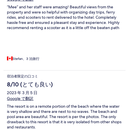
“Mee” and her staff were amazing! Beautiful views from the
property and were so helpful with organizing day trips, ferry
rides, and scooters to rent delivered to the hotel. Completely
hassle free and ensured a pleasant stay and experience. Highly
recommend renting a scooter as it is a little off the beaten path
and requires walking a few hundred metres to the nearest main
road. Thank you Mee for an amazing stay!
Stefan、3 泊旅行
宿泊者限定の口コミ
8/10 (とても良い)
2023 年 3 月 5 日
Google で翻訳
The resort is on a remote portion of the beach where the water
is very shallow and there are next to no waves. The beach and
pool area are beautiful. The resort is per the photos. The only
drawback to this resort is that it is very isolated from other shops
and restaurants.