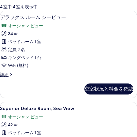
可
4 室中 4 室を表示中
能
デラックス ルーム シービュー | 1 
デ
12
デラックス ルーム シービュー
な
ラ
客
オーシャン ビュー
ッ
室
34 ㎡
ク
の
ベッドルーム 1 室
ス
絞
定員 2 名
り
ル
キングベッド 1 台
込
ー
WiFi (無料)
み
ム
条
デ
詳細
シ
件
ラ
ー
ッ
空室状況と料金を確認
ク
ビ
ス
ュ
ル
Superior
Superior Deluxe Room, Sea
9
ー
Superior Deluxe Room, Sea View
ー
Deluxe
ム
の
オーシャン ビュー
シ
Room,
ー
す
42 ㎡
Sea
ビ
View
べ
ベッドルーム 1 室
ュ