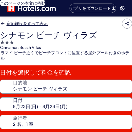
このページの本文に移動
アプリをダウンロード
宿泊施設をすべて表示
シナモン ビーチ ヴィラズ
3.0
Cinnamon Beach Villas
つ
ラマイ ビーチ近くでビーチフロントに位置する屋外プール付きのホテ
星
ル
宿
泊
日付を選択して料金を確認
施
設
目的地
日付
旅行者