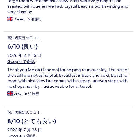
Large room with a fantastic view. Staff were very helpful and
assisted with queries we had. Crystal Beach is worth visiting and
very close by.
Daniel、6 泊旅行
宿泊者限定の口コミ
6/10 (良い)
2026 年 2 月 16 日
Google で翻訳
Thank you Melon (Tangmo) for helping us in our stay. The rest of
the staff are not as helpful. Breakfast is basic and cold. Beautiful
room with nice view but comes with a steep, uneven steps with
no shops near by. Taxi advisable for all travel.
Vijay、5 泊旅行
宿泊者限定の口コミ
8/10 (とても良い)
2023 年 7 月 26 日
Google で翻訳