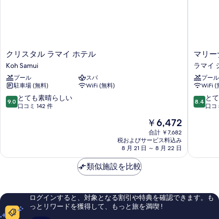
の
の
詳
写
細
真
を
ク
マ
クリスタル ラマイ ホテル
マリー
表
リ
リ
Koh Samui
ラマイ 
示
ス
ー
プール
スパ
プール
タ
ナ
す
駐車場 (無料)
WiFi (無料)
WiFi 
ル
ヴ
る
ラ
ィ
10
10
とても素晴らしい
とて
9.0
8.4
マ
ラ
段
段
口コミ 142 件
口コミ
イ
ラ
階
階
現
￥6,472
ホ
マ
中
中
在
テ
イ
9.0、
8.4、
合計 ￥7,682
の
ル
税およびサービス料込み
シ
と
と
料
8 月 21 日 ～ 8 月 22 日
Koh
テ
て
て
金
Samui
ィ
も
も
は
類似施設を比較
セ
素
良
￥6,472
ン
晴
い、
タ
ら
口
ー
し
コ
ログインすると、対象となる割引や特典を確認できます。も
い、
ミ
っとリワードを獲得して、もっと旅を満喫 !
口
250