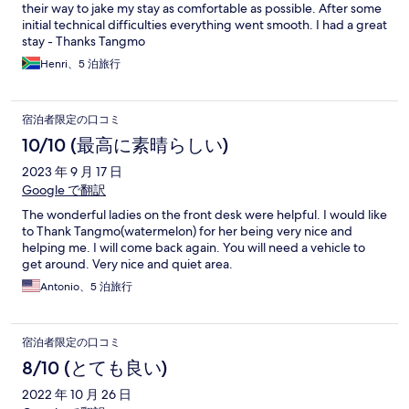
their way to jake my stay as comfortable as possible. After some
initial technical difficulties everything went smooth. I had a great
stay - Thanks Tangmo
Henri、5 泊旅行
宿泊者限定の口コミ
10/10 (最高に素晴らしい)
2023 年 9 月 17 日
Google で翻訳
The wonderful ladies on the front desk were helpful. I would like
to Thank Tangmo(watermelon) for her being very nice and
helping me. I will come back again. You will need a vehicle to
get around. Very nice and quiet area.
Antonio、5 泊旅行
宿泊者限定の口コミ
8/10 (とても良い)
2022 年 10 月 26 日