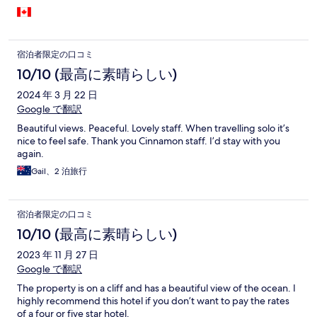
宿泊者限定の口コミ
10/10 (最高に素晴らしい)
2024 年 3 月 22 日
Google で翻訳
Beautiful views. Peaceful. Lovely staff. When travelling solo it’s
nice to feel safe. Thank you Cinnamon staff. I’d stay with you
again.
Gail、2 泊旅行
宿泊者限定の口コミ
10/10 (最高に素晴らしい)
2023 年 11 月 27 日
Google で翻訳
The property is on a cliff and has a beautiful view of the ocean. I
highly recommend this hotel if you don’t want to pay the rates
of a four or five star hotel.