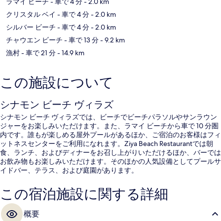
ラマイ ビーチ
- 車で 4 分
- 2.0 km
クリスタル ベイ
- 車で 4 分
- 2.0 km
シルバー ビーチ
- 車で 4 分
- 2.0 km
チャウエン ビーチ
- 車で 13 分
- 9.2 km
漁村
- 車で 21 分
- 14.9 km
この施設について
シナモン ビーチ ヴィラズ
シナモン ビーチ ヴィラズでは、ビーチでビーチパラソルやサンラウン
ジャーをお楽しみいただけます。また、ラマイ ビーチから車で 10 分圏
内です。誰もが楽しめる屋外プールがあるほか、ご宿泊のお客様はフィ
ットネスセンターをご利用になれます。Ziya Beach Restaurantでは朝
食、ランチ、およびディナーをお召し上がりいただけるほか、バーでは
お飲み物もお楽しみいただけます。そのほかの人気設備としてプールサ
イドバー、テラス、および庭園があります。
この宿泊施設に関する詳細
概要