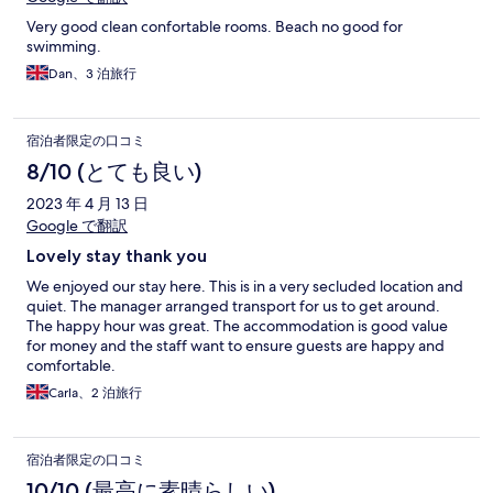
Very good clean confortable rooms. Beach no good for
swimming.
Dan、3 泊旅行
宿泊者限定の口コミ
8/10 (とても良い)
2023 年 4 月 13 日
Google で翻訳
Lovely stay thank you
We enjoyed our stay here. This is in a very secluded location and
quiet. The manager arranged transport for us to get around.
The happy hour was great. The accommodation is good value
for money and the staff want to ensure guests are happy and
comfortable.
Carla、2 泊旅行
宿泊者限定の口コミ
10/10 (最高に素晴らしい)