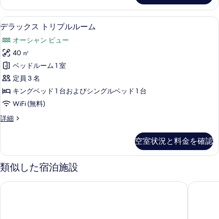
ー
ー
ビ
4
デラックス トリプルルーム | 1 室
デ
11
人
ュ
デラックス トリプルルーム
ラ
部
ー
オーシャン ビュー
屋
ッ
の
シ
40 ㎡
ク
ー
す
ベッドルーム 1 室
ビ
ス
べ
ュ
定員 3 名
ト
ー
て
キングベッド 1 台およびシングルベッド 1 台
の
リ
の
WiFi (無料)
詳
プ
細
写
デ
詳細
ル
ラ
真
ル
ッ
を
空室状況と料金を確認
ク
ー
表
ス
ム
ト
類似した宿泊施設
示
リ
の
す
プ
クリスタル ラマイ ホテル
マリーナ
す
ル
る
ル
べ
ー
て
ム