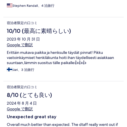
Stephen Randall、4 泊旅行
宿泊者限定の口コミ
10/10 (最高に素晴らしい)
2023 年 10 月 31 日
Google で翻訳
Erittäin mukava paikka ja henksulle täydät pinnat! Pikku
vastoinkäymiset henkiläkunta hoiti ihan täydellisesti asiakkaan
suuntaan,lämmin suositus tälle paikalle👍👍👍
Jari、3 泊旅行
宿泊者限定の口コミ
8/10 (とても良い)
2024 年 8 月 4 日
Google で翻訳
Unexpected great stay
Overall much better than expected. The dtaff really went out if