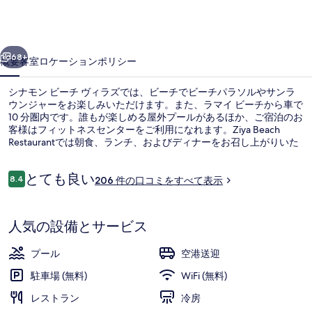
ー
チ
前へ
次へ
ヴ
68+
概要
客室
ロケーション
ポリシー
ィ
シナモン ビーチ ヴィラズでは、ビーチでビーチパラソルやサンラ
ラ
ウンジャーをお楽しみいただけます。また、ラマイ ビーチから車で
10 分圏内です。誰もが楽しめる屋外プールがあるほか、ご宿泊のお
ズ
客様はフィットネスセンターをご利用になれます。Ziya Beach
の
Restaurantでは朝食、ランチ、およびディナーをお召し上がりいた
だけるほか、バーではお飲み物もお楽しみいただけます。そのほか
写
の人気設備としてプールサイドバー、テラス、および庭園がありま
口
とても良い
す。
8.4
206 件の口コミをすべて表示
10段階中8.4
真
コ
ミ
ファミリー 4 人部屋 シービュー | 
ギ
人気の設備とサービス
ャ
ラ
プール
空港送迎
リ
駐車場 (無料)
WiFi (無料)
ー
レストラン
冷房