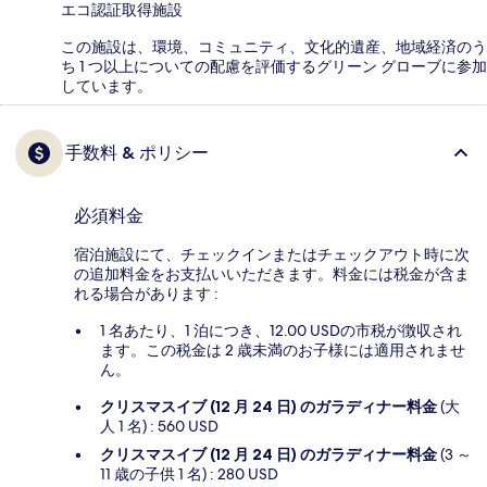
エコ認証取得施設
この施設は、環境、コミュニティ、文化的遺産、地域経済のう
ち 1 つ以上についての配慮を評価するグリーン グローブに参加
しています。
手数料 & ポリシー
必須料金
宿泊施設にて、チェックインまたはチェックアウト時に次
の追加料金をお支払いいただきます。料金には税金が含ま
れる場合があります :
1 名あたり、1 泊につき、12.00 USDの市税が徴収され
ます。この税金は 2 歳未満のお子様には適用されませ
ん。
クリスマスイブ (12 月 24 日) のガラディナー料金
(大
人 1 名) : 560 USD
クリスマスイブ (12 月 24 日) のガラディナー料金
(3 ～
11 歳の子供 1 名) : 280 USD