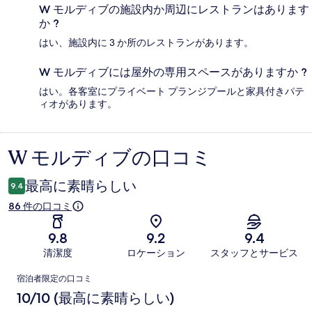
W モルディブの施設内か周辺にレストランはあります
か ?
はい、施設内に 3 か所のレストランがあります。
W モルディブには屋外の専用スペースがありますか ?
はい。各客室にプライベート プランジプールと家具付きパテ
ィオがあります。
W モルディブの口コミ
口
コ
最高に素晴らしい
9.4
ミ
86 件の口コミ
9.8
9.2
9.4
清潔度
ロケーション
スタッフとサービス
口
宿泊者限定の口コミ
コ
10/10 (最高に素晴らしい)