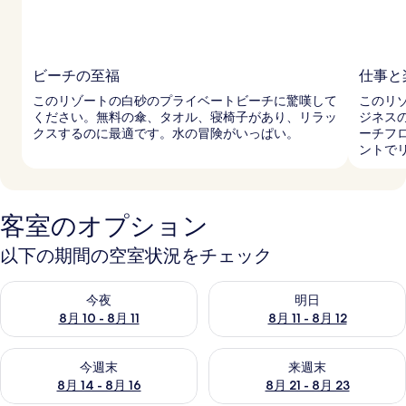
ビーチの至福
仕事と
このリゾートの白砂のプライベートビーチに驚嘆して
このリ
ください。無料の傘、タオル、寝椅子があり、リラッ
ジネス
クスするのに最適です。水の冒険がいっぱい。
ーチフ
ントで
客室のオプション
以下の期間の空室状況をチェック
今夜 8月 10 - 8月 11 の空室状況をチェック
明日 8月 11 - 8月 12 の空
今夜
明日
8月 10 - 8月 11
8月 11 - 8月 12
今週末 8月 14 - 8月 16 の空室状況をチェック
来週末 8月 21 - 8月 23 の
今週末
来週末
8月 14 - 8月 16
8月 21 - 8月 23