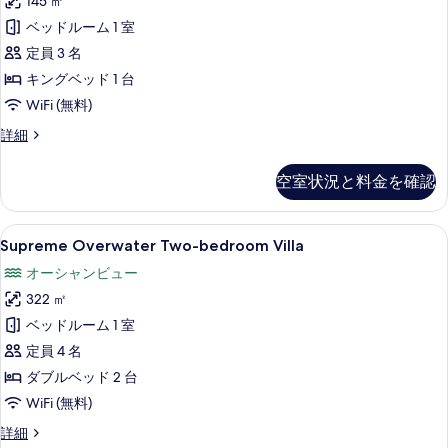
ー
145 ㎡
リ
バ
の
ベッドルーム 1 室
ル
ア
す
コ
定員 3 名
ヴ
ニ
べ
キングベッド 1 台
ー
ィ
て
WiFi (無料)
の
ラ
詳
の
ス
詳細
細
1
ー
写
ベ
ペ
真
空室状況と料金を確認
リ
ッ
を
ア
ド
ヴ
表
Supreme
Supreme Overwater Two-bedroom Vil
11
ィ
ル
Supreme Overwater Two-bedroom Villa
Overwater
示
ラ
ー
オーシャンビュー
1
Two-
す
ム
ベ
322 ㎡
bedroom
る
ッ
プ
Villa
ベッドルーム 1 室
ド
ラ
の
ル
定員 4 名
ー
イ
す
ダブルベッド 2 台
ム
ベ
べ
WiFi (無料)
プ
ラ
ー
て
Supreme
詳細
イ