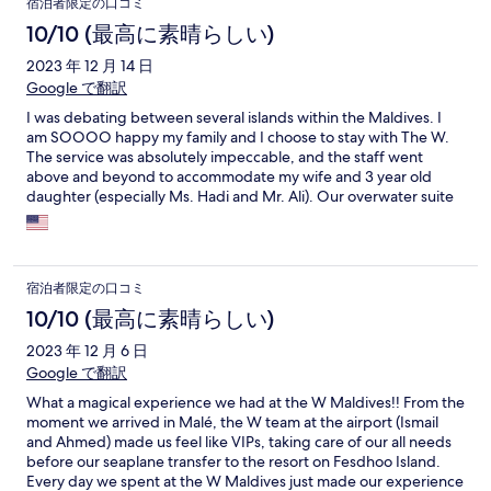
宿泊者限定の口コミ
10/10 (最高に素晴らしい)
2023 年 12 月 14 日
Google で翻訳
I was debating between several islands within the Maldives. I
am SOOOO happy my family and I choose to stay with The W.
The service was absolutely impeccable, and the staff went
above and beyond to accommodate my wife and 3 year old
daughter (especially Ms. Hadi and Mr. Ali). Our overwater suite
was stunningly beautiful. The water sports and activities were
experiences I’ll cherish forever. The coral reef around the island
was breathtaking and like none of I’ve ever seen before. Thank
you again W Maldives and “see you soon”.
宿泊者限定の口コミ
10/10 (最高に素晴らしい)
2023 年 12 月 6 日
Google で翻訳
What a magical experience we had at the W Maldives!! From the
moment we arrived in Malé, the W team at the airport (Ismail
and Ahmed) made us feel like VIPs, taking care of our all needs
before our seaplane transfer to the resort on Fesdhoo Island.
Every day we spent at the W Maldives just made our experience