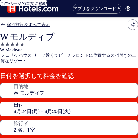
このページの本文に移動
アプリをダウンロード
宿泊施設をすべて表示
W モルディブ
5.0
W Maldives
つ
フェドゥ ハウス リーフ近くでビーチフロントに位置するスパ付きの上
星
質なリゾート
宿
泊
日付を選択して料金を確認
施
設
目的地
日付
旅行者