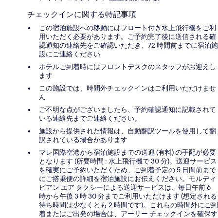
チェックインに関する特記事項
この宿泊施設への移動にはフロート付き水上飛行機をご利
用いただく必要があります。ご予約完了後に送信される確
認通知の連絡先をご確認いただき、72 時間前までに宿泊施
設にご連絡ください
ホテルご到着時にはフロントデスクのスタッフがお迎えし
ます
この施設では、時間外チェックインはご利用いただけませ
ん
ご不明な点がございましたら、予約確認通知に記載されて
いる連絡先までご連絡ください。
施設から提供された情報は、自動翻訳ツールを使用して翻
訳されている場合があります
マレ国際空港から宿泊施設までの送迎 (有料) の手配が必要
となります (所要時間 : 水上飛行機で 30 分)。送迎サービス
を確実にご予約いただくため、ご到着予定の 5 日間前まで
にご搭乗便の詳細を宿泊施設にお伝えください。モルディ
ビアン エア タクシーによる送迎サービスは、毎日午前 6
時から午後 3 時 30 分までご利用いただけます (想定される
待ち時間は少なくとも 2 時間です)。これらの時間外にご到
着またはご出発の場合は、アーリー チェックインを確保す