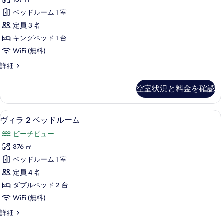
る
bedroom
す
Villa
ベッドルーム 1 室
る
の
定員 3 名
す
キングベッド 1 台
べ
WiFi (無料)
て
Premier
詳細
Overwater
の
One-
写
空室状況と料金を確認
bedroom
真
Villa
の
を
ヴィラ 2 ベッドルーム | 高級寝具、
ヴ
17
詳
ヴィラ 2 ベッドルーム
表
ィ
細
ビーチビュー
示
ラ
376 ㎡
す
2
ベッドルーム 1 室
ベ
る
定員 4 名
ッ
ダブルベッド 2 台
ド
WiFi (無料)
ル
ヴ
詳細
ー
ィ