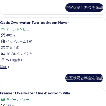
Overwater
ト
の
ベ
Two-
ー
プ
写
空室状況と料金を確認
bedroom
ト
ー
真
Villa
プ
の
ル
ー
を
Oasis
Oasis Overwater Two-bedro
10
詳
Oasis Overwater Two-bedroom Haven
ル
Overwater
水
表
細
水
オーシャンビュー
Two-
上
示
上
492 ㎡
bedroom
の
の
す
詳
Haven
ベッドルーム 1 室
す
る
細
の
定員 4 名
べ
す
ダブルベッド 2 台
て
べ
WiFi (無料)
の
て
Oasis
詳細
写
Overwater
の
真
Two-
写
空室状況と料金を確認
bedroom
を
真
Haven
表
の
を
Premier
高級寝具、羽毛の掛け布団、ミニバーのア
8
詳
Premier Overwater One-bedroom Villa
示
Overwater
表
細
す
ラグーンビュー
One-
示
187 ㎡