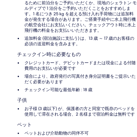
るために前泊分をご予約いただくか、現地のシェラトン モ
ルディブで 1 泊分をご予約いただくことをおすすめしま
す。1 名につき 25 kg を超える預け入れ手荷物には追加料
金が発生する場合があります。ご搭乗手続中に水上飛行機
の航空会社にお支払いください。チェックアウト時に水上
飛行機の料金をお支払いいただきます。
追加料金 (宿泊施設に支払う) は、13 歳 ～ 17 歳のお客様の
必須の送迎料金を含みます。
チェックイン時に必要なもの
クレジットカード、デビットカードまたは現金による付随
費用のお支払いが必要です
場合により、政府発行の写真付き身分証明書をご提示いた
だく必要があります
チェックイン可能な最低年齢 : 18 歳
子供
お子様 (3 歳以下) が、保護者の方と同室で既存のベッドを
使用して滞在される場合、2 名様まで宿泊料金は無料です
ペット
ペットおよび介助動物の同伴不可