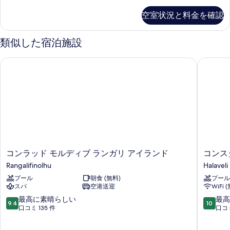
ム
ラ
空室状況と料金を確認
2
の
ベ
す
ッ
類似した宿泊施設
ド
べ
ル
て
コンラッド モルディブ ランガリ アイランド
コンスタ
ー
の
ム
の
写
詳
真
細
を
表
示
コ
コ
コンラッド モルディブ ランガリ アイランド
コンス
す
ン
ン
Rangalifinolhu
Halaveli
る
ラ
ス
プール
朝食 (無料)
プール
ッ
タ
スパ
空港送迎
WiFi 
ド
ン
モ
ス
10
10
最高に素晴らしい
最高
9.4
10
ル
ハ
段
段
口コミ 135 件
口コミ
デ
ラ
階
階
ィ
ヴ
中
中