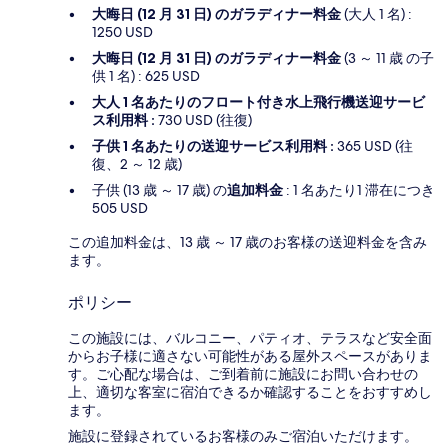
大晦日 (12 月 31 日) のガラディナー料金
(大人 1 名) :
1250 USD
大晦日 (12 月 31 日) のガラディナー料金
(3 ～ 11 歳 の子
供 1 名) : 625 USD
大人 1 名あたりのフロート付き水上飛行機送迎サービ
ス利用料 :
730 USD (往復)
子供 1 名あたりの送迎サービス利用料 :
365 USD (往
復、2 ～ 12 歳)
子供 (13 歳 ～ 17 歳) の
追加料金
: 1 名あたり1 滞在につき
505 USD
この追加料金は、13 歳 ～ 17 歳のお客様の送迎料金を含み
ます。
ポリシー
この施設には、バルコニー、パティオ、テラスなど安全面
からお子様に適さない可能性がある屋外スペースがありま
す。ご心配な場合は、ご到着前に施設にお問い合わせの
上、適切な客室に宿泊できるか確認することをおすすめし
ます。
施設に登録されているお客様のみご宿泊いただけます。