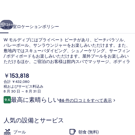
ブ
の
前へ
次へ
写
126+
概要
客室
ロケーション
ポリシー
真
W モルディブにはプライベート ビーチがあり、ビーチパラソル、
ギ
バレーボール、サンラウンジャーをお楽しみいただけます。また、
ャ
敷地内ではスキューバダイビング、シュノーケリング、サーフィン
/ ボディボードもお楽しみいただけます。屋外プールをお楽しみい
ラ
ただけるほか、ご宿泊のお客様は館内スパでマッサージ、ボディラ
ップ、およびフェイシャル トリートメントをご満喫いただけます。
リ
館内には 3 か所のレストランがあり、3 か所のバー / ラウンジでは
現
￥153,818
冷たいお飲み物をお楽しみいただけます。この高級リゾートにある
ー
在
合計 ￥432,080
その他設備にはプールサイドバー、24 時間営業のフィットネスセ
の
税およびサービス料込み
ンター、およびフィットネスセンターがあります。
プライベートビーチ、白砂、サンラウ
料
8 月 30 日 ～ 8 月 31 日
金
口
最高に素晴らしい
9.4
86 件の口コミをすべて表示
は
10段階中9.4
コ
￥153,818
ミ
で
す
人気の設備とサービス
プール
朝食 (無料)