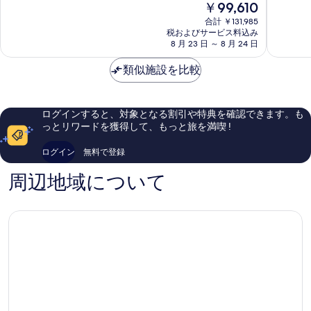
現
￥99,610
ブ
ェ
9.4、
10.0、
在
ラ
リ
最
最
合計 ￥131,985
の
ン
Halaveli
高
高
税およびサービス料込み
料
ガ
8 月 23 日 ～ 8 月 24 日
に
に
金
リ
素
素
は
ア
類似施設を比較
晴
晴
￥99,610
イ
ら
ら
ラ
し
し
ン
い、
い、
ログインすると、対象となる割引や特典を確認できます。も
ド
口
口
っとリワードを獲得して、もっと旅を満喫 !
Rangalifinolhu
コ
コ
ミ
ミ
ログイン
無料で登録
135
200
件
件
周辺地域について
件
件
の
の
口
口
コ
コ
ミ
ミ