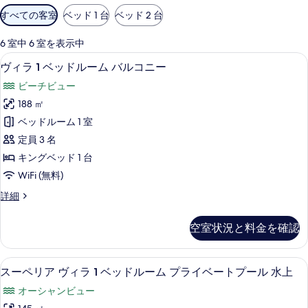
利
すべての客室
ベッド 1 台
ベッド 2 台
用
可
6 室中 6 室を表示中
能
ヴィラ 1 ベッドルーム バルコニー | 外
ヴ
10
ヴィラ 1 ベッドルーム バルコニー
な
ィ
客
ビーチビュー
ラ
室
188 ㎡
1
の
ベッドルーム 1 室
ベ
絞
定員 3 名
り
ッ
キングベッド 1 台
込
ド
WiFi (無料)
み
ル
条
ヴ
詳細
ー
件
ィ
ム
ラ
空室状況と料金を確認
1
バ
ベ
ル
ッ
スーペリア ヴィラ 1 ベッドルーム プ
ス
9
ド
コ
スーペリア ヴィラ 1 ベッドルーム プライベートプール 水上
ー
ル
ニ
オーシャンビュー
ー
ペ
ム