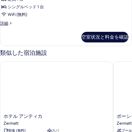
ア
る
シングルベッド 1 台
シ
WiFi (無料)
ン
ス
詳細
グ
ー
ル
ペ
空室状況と料金を確認
リ
ル
ア
ー
シ
類似した宿泊施設
ン
ム
グ
ホテル アンティカ
ボーシッ
の
ル
ル
す
ー
べ
ム
の
て
詳
の
細
写
真
ホ
ボ
ホテル アンティカ
ボーシ
を
テ
ー
Zermatt
Zermatt
表
ル
シ
朝食 (無料)
スパ
プール
ア
ッ