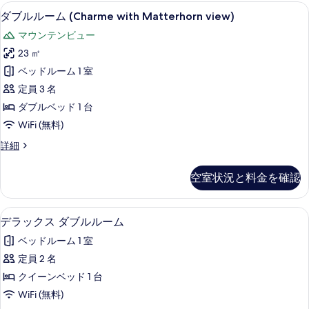
ム
ダブルルーム (Charme with Mat
ダ
5
(Charme)
の
ダブルルーム (Charme with Matterhorn view)
ブ
の
写
マウンテンビュー
詳
ル
真
細
23 ㎡
ル
を
ベッドルーム 1 室
ー
表
定員 3 名
ム
示
ダブルベッド 1 台
(Charme
す
WiFi (無料)
with
る
ダ
詳細
Matterhorn
ブ
view)
ル
空室状況と料金を確認
の
ル
ー
す
ム
デラックス ダブルルーム | 高級寝具
デ
べ
5
(Charme
デラックス ダブルルーム
ラ
with
て
ベッドルーム 1 室
Matterhorn
ッ
の
view)
定員 2 名
ク
写
の
クイーンベッド 1 台
詳
ス
真
細
WiFi (無料)
ダ
を