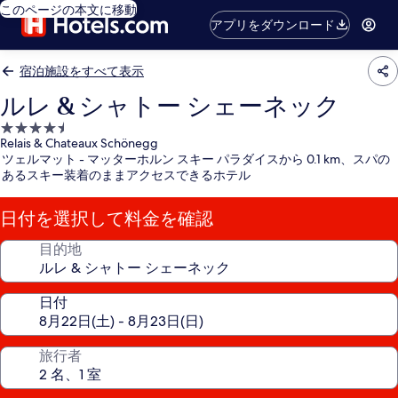
このページの本文に移動
アプリをダウンロード
宿泊施設をすべて表示
ルレ & シャトー シェーネック
4.5
Relais & Chateaux Schönegg
つ
ツェルマット - マッターホルン スキー パラダイスから 0.1 km、スパの
星
あるスキー装着のままアクセスできるホテル
宿
泊
日付を選択して料金を確認
施
設
目的地
日付
旅行者