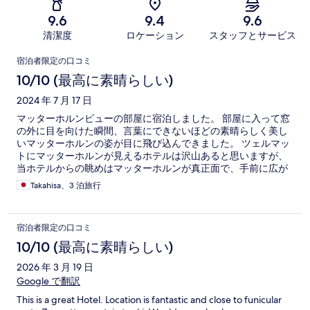
9.6
9.4
9.6
清潔度
ロケーション
スタッフとサービス
口
宿泊者限定の口コミ
コ
10/10 (最高に素晴らしい)
ミ
2024 年 7 月 17 日
マッターホルンビューの部屋に宿泊しました。 部屋に入って窓
の外に目を向けた瞬間、言葉にできないほどの素晴らしく美し
いマッターホルンの姿が目に飛び込んできました。 ツェルマッ
トにマッターホルンが見えるホテルは沢山あると思いますが、
当ホテルからの眺めはマッターホルンが真正面で、手前に広が
るツェルマットの街並みや左右の山々とのバランスも絶妙であ
Takahisa、3 泊旅行
り、正にツェルマット一と言っても過言ではないと思います。
駅から5分ほど歩いた所にあるトンネルに入り、奥のエレベータ
ーでホテルに上がるというのもドキドキ・ワクワク感がありま
宿泊者限定の口コミ
すし、チェックインの際の対応も丁寧でとても好感の持てるも
のでした。 朝食や夕食時のスタッフの方々も親切で身だしなみ
10/10 (最高に素晴らしい)
も良く、大変感じの良い応対振りでした。 他にも冷蔵庫内のド
2026 年 3 月 19 日
リンク無料、ゆったりとしたバスタブ、チェックアウト後の駅
までのシャトル送迎等、素晴らしく満足度の高い滞在ができま
Google で翻訳
した。 またツェルマットに行く際はリピート確定です。
This is a great Hotel. Location is fantastic and close to funicular