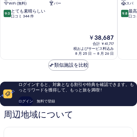
示
WiFi (無料)
バー
スパ
ン
ト
す
テ
ツ
10
10
とても素晴らしい
最高
9.0
9.8
ィ
ェ
段
段
口コミ 344 件
口コミ
る
カ
ル
階
階
Zermatt
マ
中
中
ッ
9.0、
9.8、
現
￥38,687
ト
と
最
在
Zermatt
て
高
合計 ￥41,717
の
税およびサービス料込み
も
に
料
8 月 25 日 ～ 8 月 26 日
素
素
金
晴
晴
は
類似施設を比較
ら
ら
￥38,687
し
し
い、
い、
口
口
ログインすると、対象となる割引や特典を確認できます。も
コ
コ
っとリワードを獲得して、もっと旅を満喫 !
ミ
ミ
344
515
ログイン
無料で登録
件
件
件
件
周辺地域について
の
の
口
口
コ
コ
ミ
ミ