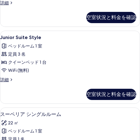
デ
詳細
ブ
表
ラ
ル
ッ
示
空室状況と料金を確認
ク
ル
す
ス
ー
る
ダ
Junior
Junior Suite Style | 高級
5
ブ
Junior Suite Style
ム
Suite
ル
の
ベッドルーム 1 室
ル
Style
ー
す
定員 3 名
の
ム
べ
クイーンベッド 1 台
す
の
詳
て
WiFi (無料)
べ
細
の
て
Junior
詳細
Suite
写
の
Style
空室状況と料金を確認
真
写
の
詳
を
真
細
スーペリア シングルルーム | 高級寝
ス
表
を
4
スーペリア シングルルーム
ー
示
表
22 ㎡
ペ
す
示
ベッドルーム 1 室
リ
る
す
定員 1 名