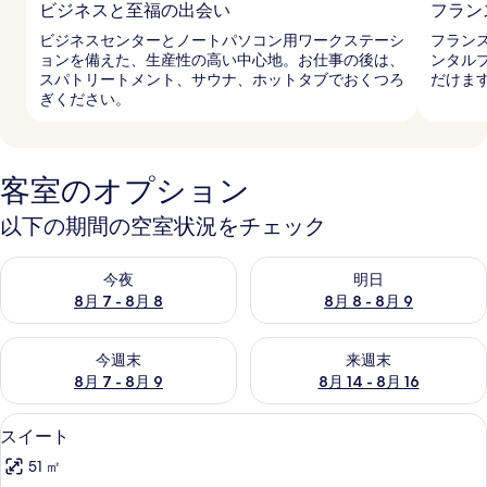
ビジネスと至福の出会い
フラン
ビジネスセンターとノートパソコン用ワークステーシ
フラン
ョンを備えた、生産性の高い中心地。お仕事の後は、
ンタル
スパトリートメント、サウナ、ホットタブでおくつろ
だけま
ぎください。
客室のオプション
以下の期間の空室状況をチェック
今夜 8月 7 - 8月 8 の空室状況をチェック
明日 8月 8 - 8月 9 の空室
今夜
明日
8月 7 - 8月 8
8月 8 - 8月 9
今週末 8月 7 - 8月 9 の空室状況をチェック
来週末 8月 14 - 8月 16 の
今週末
来週末
8月 7 - 8月 9
8月 14 - 8月 16
スイート | テラス / パティオ
ス
6
スイート
イ
51 ㎡
ー