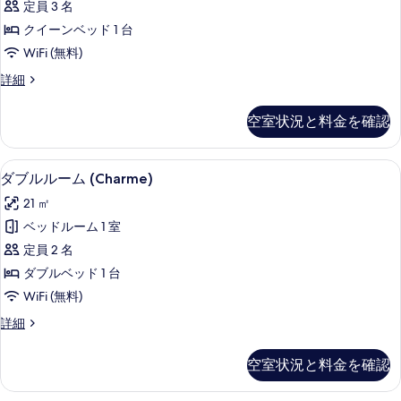
定員 3 名
ト
クイーンベッド 1 台
の
WiFi (無料)
す
ス
詳細
べ
イ
て
ー
空室状況と料金を確認
ト
の
の
写
詳
ダブルルーム (Charme) | 高級
ダ
5
細
ダブルルーム (Charme)
真
ブ
を
21 ㎡
ル
表
ベッドルーム 1 室
ル
示
定員 2 名
ー
す
ダブルベッド 1 台
ム
る
WiFi (無料)
(Charme)
ダ
詳細
の
ブ
す
ル
空室状況と料金を確認
ル
べ
ー
て