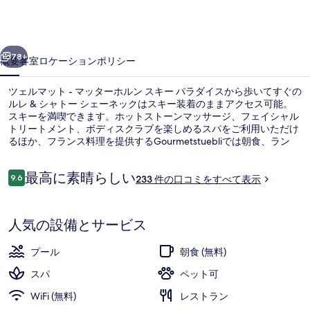
ト
ー
前へ
次へ
シ
78+
概要
客室
ロケーション
ポリシー
ェ
ツェルマット - マッターホルン スキー パラダイスから歩いてすぐの
ー
ルレ & シャトー シェーネックはスキー装着のままアクセス可能。
ネ
スキーを満喫できます。ホットストーンマッサージ、フェイシャル
トリートメント、ボディスクラブを楽しめるスパをご利用いただけ
ッ
るほか、フランス料理を提供するGourmetstuebliでは朝食、ラン
チ、ディナーをお召し上がりいただけます。その他の設備として、
ク
この高級ホテルには屋内プール、屋外プール、およびバー / ラウン
口
最高に素晴らしい
ジが備わっています。スキーヤーのお客様はスキーシャトルサービ
9.6
233 件の口コミをすべて表示
の
10段階中9.6
コ
スのほか、スキーパス、スキー倉庫、およびスキーレッスンをご利
ミ
用いただけます。
写
屋内プール、屋外プール
人気の設備とサービス
真
ギ
プール
朝食 (無料)
ャ
スパ
ペット可
ラ
WiFi (無料)
レストラン