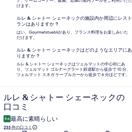
ナ、ゲームコーナー、庭園、近隣の屋内プールをご利用いただ
けます。
ルレ & シャトー シェーネックの施設内か周辺にレスト
ランはありますか ?
はい、Gourmetstuebliがあり、フランス料理をお楽しみいた
だけます。
ルレ & シャトー シェーネックはどのようなエリアにあ
りますか ?
ルレ & シャトー シェーネックはツェルマットの中心街にあ
り、ツェルマット ゴルナーグラート鉄道駅から徒歩で 10 分、
ツェルマット スネガ ケーブルカーから徒歩で 6 分ほどです。
ルレ & シャトー シェーネックの
口
口コミ
コ
ミ
最高に素晴らしい
9.6
233 件の口コミ