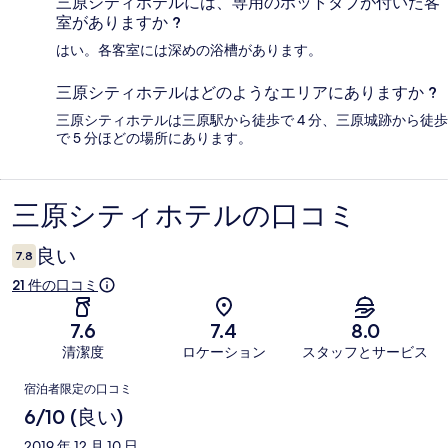
三原シティホテルには、専用のホットタブが付いた客
室がありますか ?
はい。各客室には深めの浴槽があります。
三原シティホテルはどのようなエリアにありますか ?
三原シティホテルは三原駅から徒歩で 4 分、三原城跡から徒歩
で 5 分ほどの場所にあります。
三原シティホテルの口コミ
口
コ
良い
7.8
ミ
21 件の口コミ
7.6
7.4
8.0
清潔度
ロケーション
スタッフとサービス
口
宿泊者限定の口コミ
コ
6/10 (良い)
ミ
2019 年 12 月 10 日