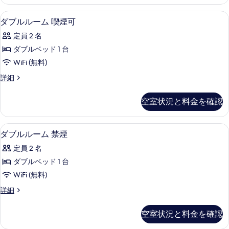
ル
真
煙
ー
ダブルルーム 喫煙可 | WiFi (無料)
ダ
を
1
ム
ダブルルーム 喫煙可
の
ブ
禁
表
す
定員 2 名
煙
ル
示
の
べ
ダブルベッド 1 台
ル
す
詳
て
WiFi (無料)
細
ー
る
の
ダ
詳細
ム
ブ
写
喫
ル
空室状況と料金を確認
真
ル
煙
ー
を
可
ム
ダブルルーム 禁煙 | WiFi (無料)
ダ
表
1
喫
ダブルルーム 禁煙
の
ブ
煙
示
す
定員 2 名
可
ル
す
の
べ
ダブルベッド 1 台
ル
る
詳
て
WiFi (無料)
細
ー
の
ダ
詳細
ム
ブ
写
禁
ル
空室状況と料金を確認
真
ル
煙
ー