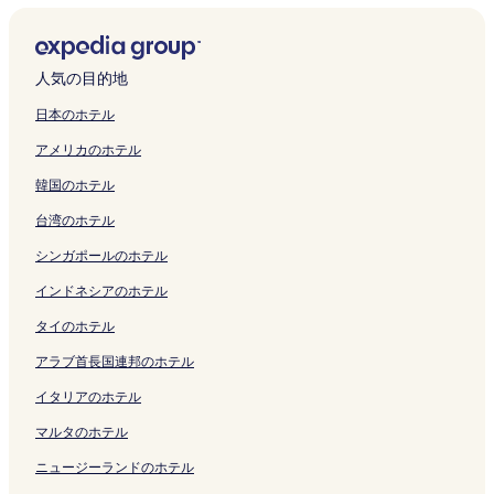
く
ク
o
a
e
m
ク
開
H
o
の
A
d
o
u
t
y
M
O
i
H
リ
r
r
の
i
く
o
r
ペ
S
u
r
n
e
a
A
G
G
o
ン
k
a
ペ
c
リ
s
t
ー
H
l
t
o
l
l
X
A
u
t
ク
s
S
ー
h
ン
t
の
ジ
I
t
H
s
O
H
B
W
e
e
人気の目的地
T
e
ジ
i
ク
e
ペ
を
M
s
o
h
n
o
U
A
s
l
o
a
を
E
l
ー
開
A
O
t
i
o
t
D
S
t
M
日本のホテル
w
s
開
k
の
ジ
く
の
n
e
m
m
e
G
O
H
i
アメリカのホテル
n
i
く
i
ペ
を
リ
ペ
l
l
a
i
l
E
の
o
h
の
d
リ
m
ー
開
ン
ー
y
の
の
c
の
T
ペ
u
a
韓国のホテル
ペ
e
ン
a
ジ
く
ク
ジ
の
ペ
ペ
h
ペ
M
ー
s
r
ー
の
ク
e
を
リ
を
ペ
ー
ー
i
ー
i
ジ
e
a
台湾のホテル
ジ
ペ
の
開
ン
開
ー
ジ
ジ
の
ジ
h
を
M
の
を
ー
ペ
く
ク
く
ジ
を
を
ペ
を
a
開
i
ペ
シンガポールのホテル
開
ジ
ー
リ
リ
を
開
開
ー
開
r
く
h
ー
く
を
ジ
ン
ン
開
く
く
ジ
く
a
リ
a
ジ
インドネシアのホテル
リ
開
を
ク
ク
く
リ
リ
を
リ
E
ン
r
を
タイのホテル
ン
く
開
リ
ン
ン
開
ン
k
ク
a
開
ク
リ
く
ン
ク
ク
く
ク
i
s
く
アラブ首長国連邦のホテル
ン
リ
ク
リ
m
h
リ
ク
ン
ン
a
i
ン
イタリアのホテル
ク
ク
e
-
ク
の
t
マルタのホテル
ペ
e
ニュージーランドのホテル
ー
i
ジ
-