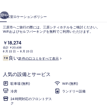
テ
前へ
次へ
ル
18+
概要
客室
ロケーション
ポリシー
の
三原市へご旅行の際には、三原シティホテルをご検討ください。
写
WiFiおよびセルフパーキングを無料でご利用いただけます。
真
現
￥18,274
ギ
在
合計 ￥20,638
の
8 月 22 日 ～ 8 月 23 日
ャ
料
口
良い
7.8
21 件の口コミをすべて表示
金
ラ
10段階中7.8
コ
は
ミ
施設の正面
リ
￥18,274
で
人気の設備とサービス
ー
す
駐車場 (無料)
WiFi (無料)
冷房
ランドリー設備
24 時間対応のフロントデス
ク