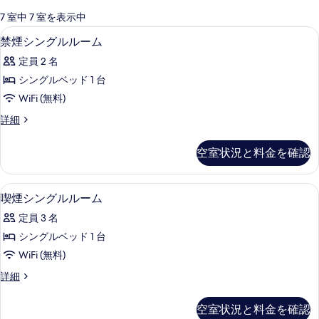
可
7 室中 7 室を表示中
能
WiFi (無料)
禁
1
禁煙シングルルーム
な
煙
客
定員 2 名
シ
室
シングルベッド 1 台
ン
の
WiFi (無料)
グ
絞
禁
詳細
り
ル
煙
込
ル
シ
空室状況と料金を確認
み
ン
ー
条
グ
ム
ル
件
WiFi (無料)
喫
1
ル
喫煙シングルルーム
の
煙
ー
す
定員 3 名
ム
シ
の
べ
シングルベッド 1 台
ン
詳
て
WiFi (無料)
細
グ
の
喫
詳細
ル
煙
写
ル
シ
空室状況と料金を確認
真
ン