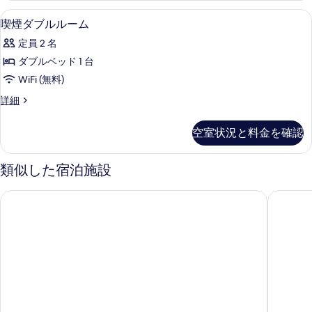
を
の
ム
WiFi (無料)
喫
表
1
禁
喫煙ダブルルーム
す
煙
煙
示
べ
定員 2 名
の
ダ
す
詳
て
ダブルベッド 1 台
ブ
る
細
の
WiFi (無料)
ル
写
喫
詳細
ル
煙
真
ー
ダ
空室状況と料金を確認
を
ブ
ム
ル
表
の
ル
類似した宿泊施設
示
ー
す
ム
す
スーパーホテル三原駅前
三原国際
べ
の
る
詳
て
細
の
写
真
を
表