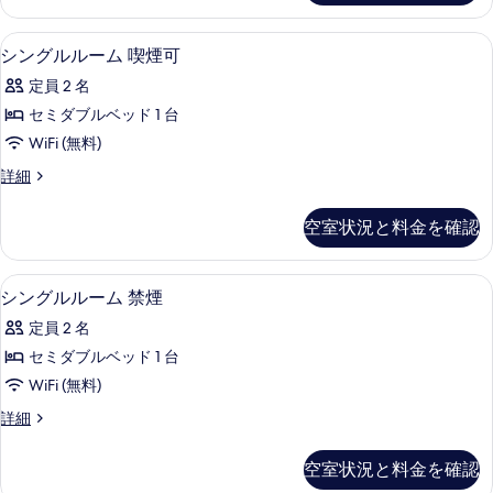
ー
グ
を
ム
ル
WiFi (無料)
シ
表
3
ル
シングルルーム 喫煙可
の
ン
ー
示
す
定員 2 名
ム
グ
す
の
べ
セミダブルベッド 1 台
ル
る
詳
て
WiFi (無料)
細
ル
の
シ
詳細
ー
ン
写
ム
グ
空室状況と料金を確認
真
ル
喫
ル
を
煙
ー
WiFi (無料)
シ
表
3
ム
シングルルーム 禁煙
可
ン
喫
示
の
定員 2 名
煙
グ
す
可
す
セミダブルベッド 1 台
ル
る
の
べ
WiFi (無料)
詳
ル
細
て
シ
詳細
ー
ン
の
ム
グ
空室状況と料金を確認
写
ル
禁