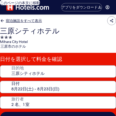
このページの本文に移動
アプリをダウンロード
宿泊施設をすべて表示
三原シティホテル
3.0
Mihara City Hotel
つ
三原市のホテル
星
宿
日付を選択して料金を確認
泊
施
目的地
設
日付
旅行者