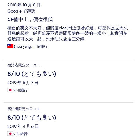
2018 年 10 月 8 日
Google で翻訳
CP值中上，價位很低
櫃台的英文不太好，但態度nice,附近沒啥好逛，可當作是去大久
野島的起點，飯店乾淨不過房間跟博多一帶的一樣小，其實開在
這應該可以大一點，到永旺只要走三分鐘
Shou yang、1 泊旅行
宿泊者限定の口コミ
8/10 (とても良い)
2019 年 5 月 7 日
2 泊旅行
宿泊者限定の口コミ
8/10 (とても良い)
2019 年 4 月 6 日
2 泊旅行