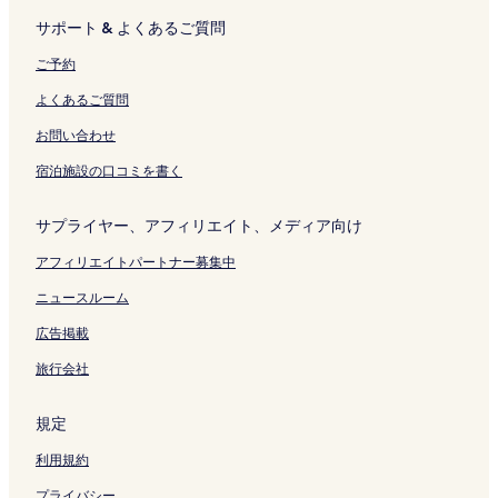
を
H
サポート & よくあるご質問
開
o
く
s
ご予約
リ
t
ン
e
よくあるご質問
ク
l
の
お問い合わせ
ペ
宿泊施設の口コミを書く
ー
ジ
を
サプライヤー、アフィリエイト、メディア向け
開
く
アフィリエイトパートナー募集中
リ
ン
ニュースルーム
ク
広告掲載
旅行会社
規定
利用規約
プライバシー