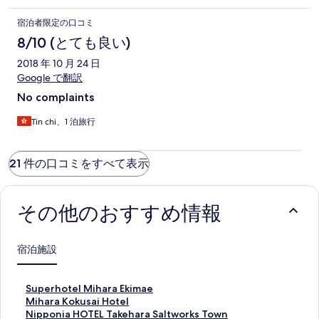
宿泊者限定の口コミ
8/10 (とても良い)
2018 年 10 月 24 日
Google で翻訳
No complaints
Tin chi、1 泊旅行
21 件の口コミをすべて表示
その他のおすすめ情報
宿泊施設
S
Superhotel Mihara Ekimae
u
M
Mihara Kokusai Hotel
p
i
N
Nipponia HOTEL Takehara Saltworks Town