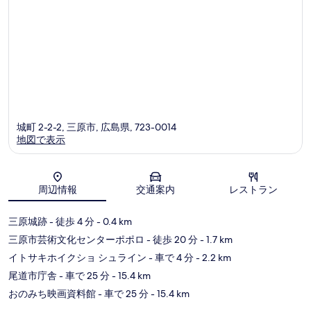
城町 2-2-2, 三原市, 広島県, 723-0014
地図で表示
地図
周辺情報
交通案内
レストラン
三原城跡
- 徒歩 4 分
- 0.4 km
三原市芸術文化センターポポロ
- 徒歩 20 分
- 1.7 km
イトサキホイクショ シュライン
- 車で 4 分
- 2.2 km
尾道市庁舎
- 車で 25 分
- 15.4 km
おのみち映画資料館
- 車で 25 分
- 15.4 km