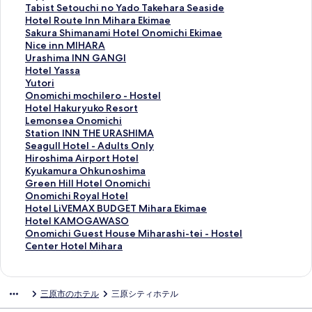
e
h
i
T
Tabist Setouchi no Yado Takehara Seaside
r
a
p
a
H
Hotel Route Inn Mihara Ekimae
h
r
p
b
o
S
Sakura Shimanami Hotel Onomichi Ekimae
o
a
o
i
t
a
N
Nice inn MIHARA
t
K
n
s
e
k
i
U
Urashima INN GANGI
e
o
i
t
l
u
c
r
H
Hotel Yassa
l
k
a
S
R
r
e
a
o
Y
Yutori
M
u
H
e
o
a
i
s
t
u
O
Onomichi mochilero - Hostel
i
s
O
t
u
S
n
h
e
t
n
H
Hotel Hakuryuko Resort
h
a
T
o
t
h
n
i
l
o
o
o
L
Lemonsea Onomichi
a
i
E
u
e
i
M
m
Y
r
m
t
e
S
Station INN THE URASHIMA
r
H
L
c
I
m
I
a
a
i
i
e
m
t
S
Seagull Hotel - Adults Only
a
o
T
h
n
a
H
I
s
の
c
l
o
a
e
H
Hiroshima Airport Hotel
E
t
a
i
n
n
A
N
s
ペ
h
H
n
t
a
i
K
Kyukamura Ohkunoshima
k
e
k
n
M
a
R
N
a
ー
i
a
s
i
g
r
y
G
Green Hill Hotel Onomichi
i
l
e
o
i
m
A
G
の
ジ
m
k
e
o
u
o
u
r
O
Onomichi Royal Hotel
m
の
h
Y
h
i
の
A
ペ
を
o
u
a
n
l
s
k
e
n
H
Hotel LiVEMAX BUDGET Mihara Ekimae
a
ペ
a
a
a
H
ペ
N
ー
開
c
r
O
I
l
h
a
e
o
o
H
Hotel KAMOGAWASO
e
ー
r
d
r
o
ー
G
ジ
く
h
y
n
N
H
i
m
n
m
t
o
O
Onomichi Guest House Miharashi-tei - Hostel
の
ジ
a
o
a
t
ジ
I
を
リ
i
u
o
N
o
m
u
H
i
e
t
n
C
Center Hotel Mihara
ペ
を
S
T
E
e
を
の
開
ン
l
k
m
T
t
a
r
i
c
l
e
o
e
ー
開
a
a
k
l
開
ペ
く
ク
e
o
i
H
e
A
a
l
h
L
l
m
n
ジ
く
l
k
i
O
く
ー
リ
r
R
c
E
l
i
O
l
i
i
K
i
t
三原市のホテル
三原シティホテル
を
リ
t
e
m
n
リ
ジ
ン
o
e
h
U
-
r
h
H
R
V
A
c
e
開
ン
w
h
a
o
ン
を
ク
-
s
i
R
A
p
k
o
o
E
M
h
r