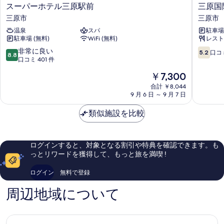
ス
三
スーパーホテル三原駅前
三原国
示
ー
原
三原市
三原市
す
パ
国
温泉
スパ
駐車場 
ー
際
る
駐車場 (無料)
WiFi (無料)
レスト
ホ
ホ
テ
テ
10
10
非常に良い
5.2
口コミ
8.8
ル
ル
段
段
口コミ 401 件
三
三
階
階
現
￥7,300
原
原
中
中
在
駅
市
8.8、
5.2、
合計 ￥8,044
の
前
9 月 6 日 ～ 9 月 7 日
非
口
料
三
常
コ
金
原
類似施設を比較
に
ミ
は
市
良
5
￥7,300
い、
件
口
件
ログインすると、対象となる割引や特典を確認できます。も
コ
の
っとリワードを獲得して、もっと旅を満喫 !
ミ
口
401
コ
ログイン
無料で登録
件
ミ
件
周辺地域について
の
口
コ
ミ