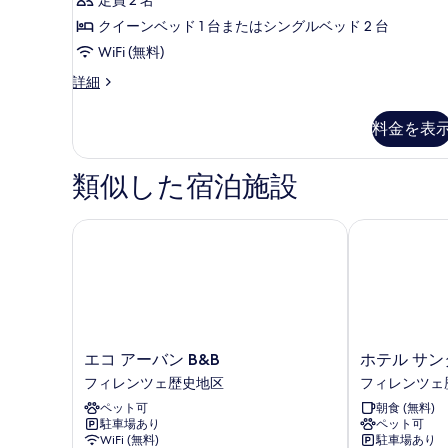
terrace
詳
を
の
クイーンベッド 1 台またはシングルベッド 2 台
細
表
す
WiFi (無料)
示
べ
Deluxe
詳細
room
す
て
with
る
料金を表
の
terrace
の
写
詳
類似した宿泊施設
真
細
を
エコ アーバン B&B
ホテル サンタ
表
示
す
る
エ
ホ
エコ アーバン B&B
ホテル サン
コ
テ
フィレンツェ歴史地区
フィレンツェ
ア
ル
ペット可
朝食 (無料)
ー
サ
駐車場あり
ペット可
バ
ン
WiFi (無料)
駐車場あり
ン
タ