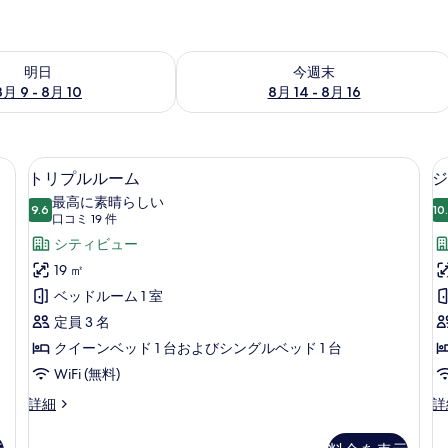
- 8月 10 の空室状況をチェック
今週末 8月 14 - 8月 16 の空室状況を
明日
今週末
8月 9 - 8月 10
8月 14 - 8月 16
羽毛の掛け布団、ミニバー、セーフティボックス (室内)、デスク
トリプルルーム | 羽毛の掛け布団、ミ
ト
10
トリプルルーム
ジ
リ
最高に素晴らしい
9.6
10
10 点中 9.6
プ
(口
口コミ 19 件
コ
ル
シティビュー
ミ
ル
19 ㎡
19
ー
ベッドルーム 1 室
件)
ム
定員 3 名
の
クイーンベッド 1 台およびシングルベッド 1 台
す
WiFi (無料)
べ
ト
ジ
詳細
詳
リ
ュ
て
プ
ニ