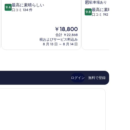
駐車場あり
10
ス
最高に素晴らしい
ナ
9.4
10
最高に素晴らしい
段
フ
口コミ 134 件
フ
9.8
段
口コミ 192 件
階
ィ
ィ
階
中
レ
レ
中
9.4、
ン
ン
現
￥18,800
9.8、
最
ツ
ツ
在
合計 ￥22,868
最
高
ェ
ェ
の
税およびサービス料込み
税およ
高
に
歴
歴
料
8 月 13 日 ～ 8 月 14 日
8 月
に
素
史
史
金
素
晴
地
地
は
晴
ら
区
区
￥18,800
ら
し
し
い、
い、
口
口
コ
ログイン
無料で登録
コ
ミ
ミ
134
192
件
件
件
件
の
の
口
口
コ
コ
ミ
ミ