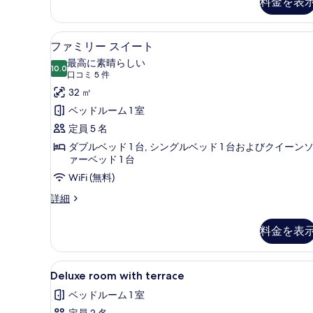
料金を表
の
リ
ア
す
ダ
羽毛の掛け布団、ミニバー、セ
フ
べ
14
ブ
ファミリー スイート
ァ
ル
て
最高に素晴らしい
ル
10.0
10 点中 10.0
ミ
(口
の
口コミ 5 件
ー
コ
リ
32 ㎡
写
ム
ミ
の
ー
ベッドルーム 1 室
真
詳
5
ス
定員 5 名
を
細
件)
イ
ダブルベッド 1 台, シングルベッド 1 台およびクイーン
表
ァーベッド 1 台
ー
示
WiFi (無料)
ト
す
フ
詳細
の
る
ァ
す
ミ
料金を表
リ
べ
ー
て
ス
Deluxe
羽毛の掛け布団、ミニバー、セ
5
イ
の
Deluxe room with terrace
room
ー
写
ベッドルーム 1 室
ト
with
真
の
定員 2 名