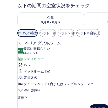
以下の期間の空室状況をチェック
今夜 8月 8 - 8月 9 の空室状況をチェック
明日 8月 9 
今夜
8月 8 - 8月 9
利
すべての客室
ベッド 1 台
ベッド 2 台
ベッド 3 台以上
用
スーペリア ダブルルーム | 
ス
可
10
スーペリア ダブルルーム
ー
能
最高に素晴らしい
9.4
な
10 点中 9.4
ペ
(口
口コミ 19 件
客
コ
リ
シティビュー
室
ミ
ア
15 ㎡
の
19
ダ
ベッドルーム 1 室
絞
件)
ブ
定員 2 名
り
ル
クイーンベッド 1 台またはシングルベッド 2 台
込
み
ル
WiFi (無料)
条
ー
ス
詳細
件
ー
ム
ペ