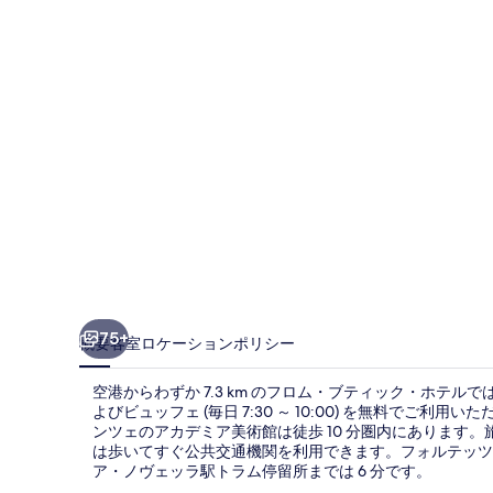
ィ
ッ
ク・
ホ
テ
ル
の
写
真
ギ
75+
概要
客室
ロケーション
ポリシー
ャ
空港からわずか 7.3 km のフロム・ブティック・ホテルでは
ラ
よびビュッフェ (毎日 7:30 ～ 10:00) を無料で
ンツェのアカデミア美術館は徒歩 10 分圏内にあります
リ
は歩いてすぐ公共交通機関を利用できます。フォルテッツァ・
ー
ア・ノヴェッラ駅トラム停留所までは 6 分です。