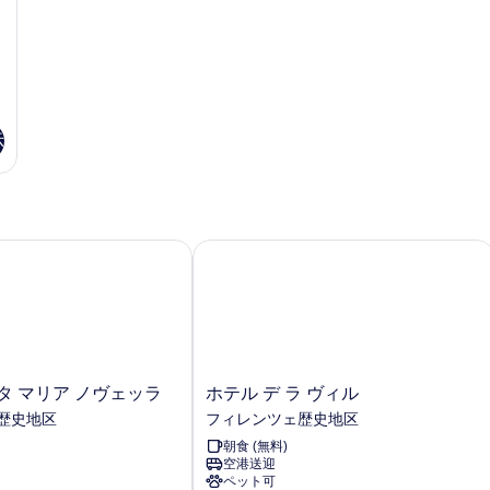
表
示
す
る
示
 マリア ノヴェッラ
ホテル デ ラ ヴィル
ホ
タ マリア ノヴェッラ
ホテル デ ラ ヴィル
テ
歴史地区
フィレンツェ歴史地区
ル
朝食 (無料)
デ
空港送迎
ラ
ペット可
ヴ