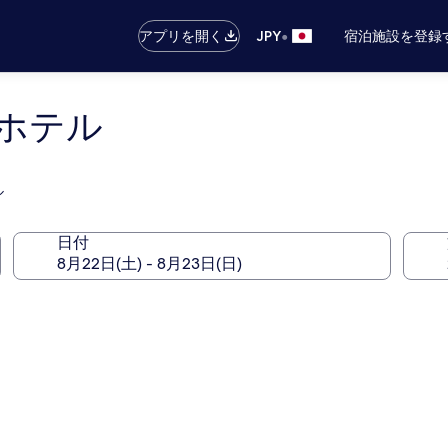
•
アプリを開く
JPY
宿泊施設を登録
ホテル
ル
日付