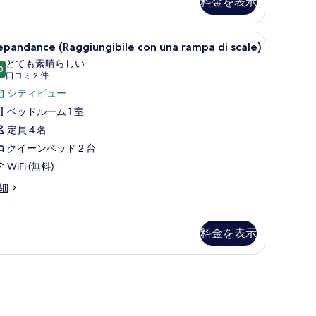
料金を表示
て
の
ボックス (室内)、デスク
epandance
Depandance (Raggiungibile con un
写
9
pandance (Raggiungibile con una rampa di scale)
Raggiungibile
真
とても素晴らしい
on
0
10 点中 9.0
(口
を
口コミ 2 件
na
コ
シティビュー
表
ampa
ミ
ベッドルーム 1 室
示
2
定員 4 名
す
ale)
件)
クイーンベッド 2 台
る
の
WiFi (無料)
す
epandance
細
べ
aggiungibile
て
n
の
na
料金を表示
ampa
写
真
ale)
を
表