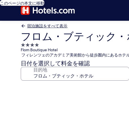
このページの本文に移動
宿泊施設をすべて表示
フロム・ブティック・
4.0
Flom Boutique Hotel
つ
フィレンツェのアカデミア美術館から徒歩圏内にあるホテ
星
日付を選択して料金を確認
宿
目的地
泊
施
設
フ
ロ
ム・
ブ
テ