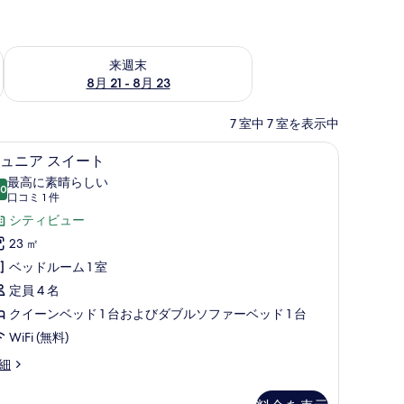
チェック
来週末 8月 21 - 8月 23 の空室状況をチェック
来週末
8月 21 - 8月 23
7 室中 7 室を表示中
ニバー、セーフティボックス (室内)、デスク
ジュニア スイート | 羽毛の掛け布団、ミニバ
ジ
17
ュニア スイート
ュ
最高に素晴らしい
.0
10 点中 10.0
ニ
(口
口コミ 1 件
コ
ア
シティビュー
ミ
ス
23 ㎡
1
イ
ベッドルーム 1 室
件)
ー
定員 4 名
ト
クイーンベッド 1 台およびダブルソファーベッド 1 台
の
WiFi (無料)
す
細
べ