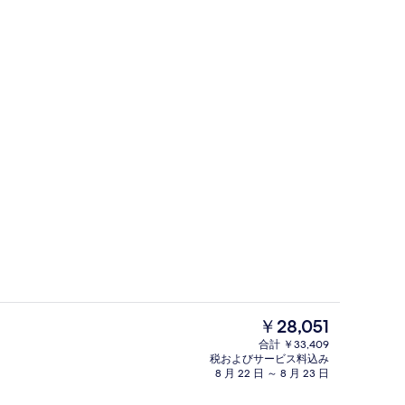
スイート | 羽毛の掛け布団、ミニバー、セーフティボックス (室内)、デスク
フロント
現
￥28,051
在
合計 ￥33,409
の
税およびサービス料込み
)
バー (施設内)
料
8 月 22 日 ～ 8 月 23 日
金
は