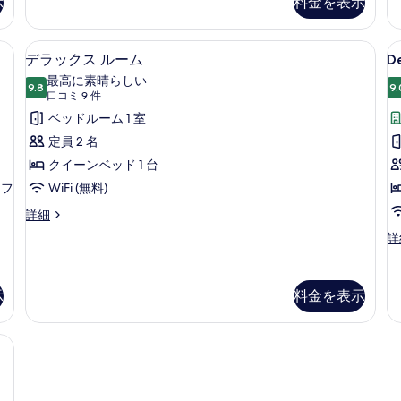
示
料金を表示
の
ル
ア
ル
ス
写
ー
イ
ーフティボックス (室内)、デスク
羽毛の掛け布団、ミニバー、セーフティ
D
デ
真
13
ム
ー
デラックス ルーム
De
(
ラ
の
ト
を
最高に素晴らしい
詳
9.8
の
c
9.
10 点中 9.8
ッ
(口
表
口コミ 9 件
細
詳
u
コ
ク
ベッドルーム 1 室
示
細
r
ミ
ス
定員 2 名
す
di
9
ル
クイーンベッド 1 台
る
sc
件)
ソフ
ー
WiFi (無料)
ム
デ
詳細
ラ
の
D
詳
ッ
(R
す
ク
co
ス
べ
u
ル
示
料金を表示
r
て
ー
di
ム
の
sc
ーフティボックス (室内)、デスク
の
の
写
詳
詳
真
細
細
を