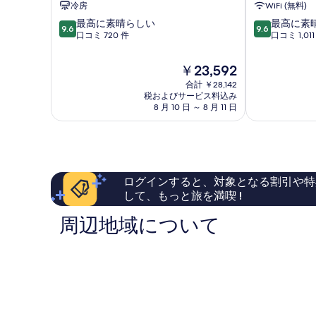
冷房
WiFi (無料)
B&B
マ
10
10
最高に素晴らしい
最高に素
フ
リ
9.6
9.6
段
段
口コミ 720 件
口コミ 1,011
ィ
ア
階
階
レ
ノ
中
中
ン
ヴ
現
￥23,592
9.6、
9.6、
ツ
ェ
在
合計 ￥28,142
最
最
ェ
ッ
の
税およびサービス料込み
高
高
歴
ラ
料
8 月 10 日 ～ 8 月 11 日
に
に
史
フ
金
素
素
地
ィ
は
晴
晴
区
レ
￥23,592
ら
ら
ン
し
し
ツ
い、
い、
ェ
ログインすると、対象となる割引や特
口
口
歴
して、もっと旅を満喫 !
コ
コ
史
ミ
ミ
地
周辺地域について
720
1,011
区
件
件
件
件
の
の
口
口
コ
コ
ミ
ミ