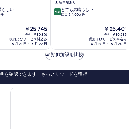
駐車場あり
ィ
10
晴らしい
とても素晴らしい
ル
9.2
段
 件
口コミ 1,006 件
フ
階
ィ
中
レ
現
現
￥25,745
￥25,401
9.2、
ン
在
在
合計 ￥30,876
合計 ￥30,385
と
ツ
の
の
税およびサービス料込み
税およびサービス料込み
て
ェ
料
料
8 月 21 日 ～ 8 月 22 日
8 月 19 日 ～ 8 月 20 日
も
歴
金
金
素
史
は
は
類似施設を比較
晴
地
￥25,745
￥25,401
ら
区
し
い、
典を確認できます。もっとリワードを獲得
口
コ
ミ
1,006
件
件
の
口
コ
ミ