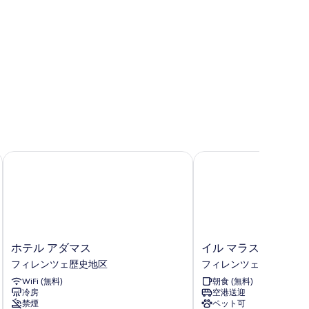
示
す
る
ホテル アダマス
イル マラスピナ
ホ
イ
ホテル アダマス
イル マラスピナ
テ
ル
フィレンツェ歴史地区
フィレンツェ歴史地区
ル
マ
WiFi (無料)
朝食 (無料)
ア
ラ
冷房
空港送迎
ダ
ス
禁煙
ペット可
マ
ピ