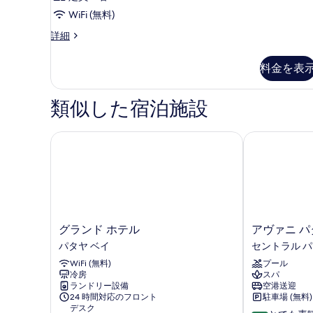
WiFi (無料)
客
詳細
室
の
料金を表
詳
細
類似した宿泊施設
グランド ホテル
アヴァニ パタ
グ
ア
グランド ホテル
アヴァニ パ
ラ
ヴ
パタヤ ベイ
セントラル 
ン
ァ
WiFi (無料)
プール
ド
ニ
冷房
スパ
ホ
パ
ランドリー設備
空港送迎
テ
タ
24 時間対応のフロント
駐車場 (無料)
ル
ヤ
デスク