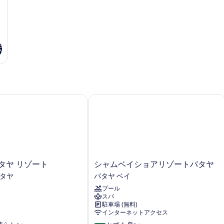
示
ヤ リゾート
シャムベイショアリゾートパタヤ
シ
タヤ リゾート
シャムベイショアリゾートパタヤ
ャ
パタヤ
パタヤ ベイ
ム
プール
ベ
スパ
イ
駐車場 (無料)
シ
インターネットアクセス
ョ