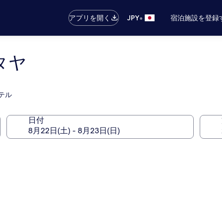
•
アプリを開く
JPY
宿泊施設を登録
タヤ
テル
日付