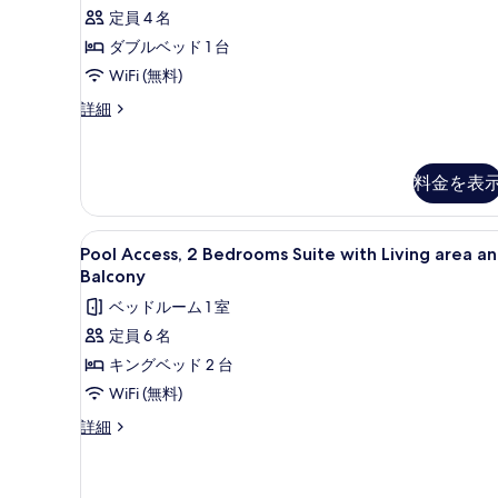
す
with
定員 4 名
る
Living
ダブルベッド 1 台
area
WiFi (無料)
の
Suite
詳細
す
Room
King
べ
Bed
て
料金を表
with
Living
の
area
写
Pool
ミニバー、セーフティボックス 
の
13
Pool Access, 2 Bedrooms Suite with Living area a
Access,
真
詳
Balcony
細
2
を
ベッドルーム 1 室
Bedrooms
表
定員 6 名
Suite
示
キングベッド 2 台
with
す
Living
WiFi (無料)
る
area
Pool
詳細
and
Access,
2
Balcony
Bedrooms