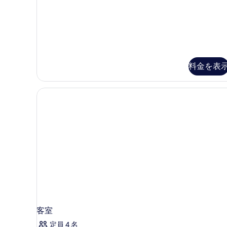
の
Suite
す
with
Living
べ
area
て
and
Balcony
の
の
写
料金を表
詳
細
真
を
表
示
す
る
客室
定員 4 名