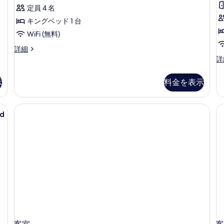
を
with
R
定員 4 名
表
Living
w
キングベッド 1 台
示
area
L
WiFi (無料)
す
a
の
1
詳細
る
a
す
Bed
H
詳
B
Room
Po
べ
Suite
Ac
て
示
料金を表示
with
Su
Living
の
R
area
wi
(室内)、デスク、可動式ベッド
写
の
Li
nd
真
詳
ar
細
a
を
Ba
表
の
詳
示
細
す
る