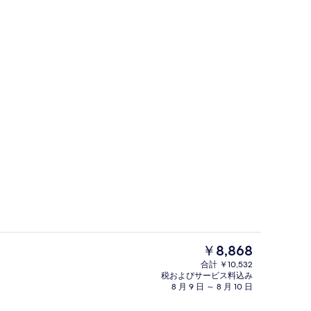
ンジ
ミニバー、セーフティボックス (室内
現
￥8,868
在
合計 ￥10,532
の
税およびサービス料込み
om Suite with Living area | ミニバー、セーフティボックス (室内)、デスク、
フロント
料
8 月 9 日 ～ 8 月 10 日
金
は