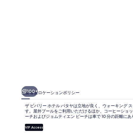
ホ
テ
ル
パ
タ
ヤ
の
写
真
ギ
100+
概要
客室
ロケーション
ポリシー
ャ
ザ ビバリー ホテル パタヤは立地が良く、ウォーキング ス
ラ
す。屋外プールをご利用いただけるほか、コーヒーショップ
ーチおよびジョムティエン ビーチは車で 10 分の距離に
リ
ー
VIP Access