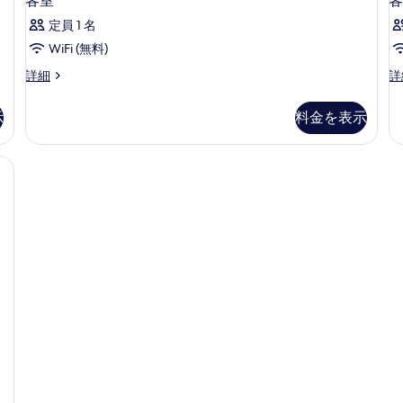
客室
客
定員 1 名
WiFi (無料)
客
客
詳細
詳
室
室
の
の
示
料金を表示
詳
詳
細
細