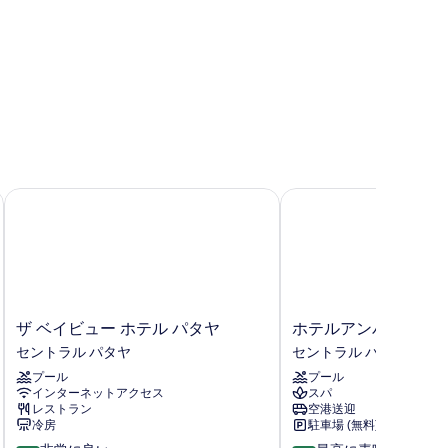
ザ ベイビュー ホテル パタヤ
ホテルアンバーパタヤ
ザ
ホ
ザ ベイビュー ホテル パタヤ
ホテルアンバーパタ
ベ
テ
セントラル パタヤ
セントラル パタヤ
イ
ル
プール
プール
ビ
ア
インターネットアクセス
スパ
ュ
ン
レストラン
空港送迎
ー
バ
冷房
駐車場 (無料)
ホ
ー