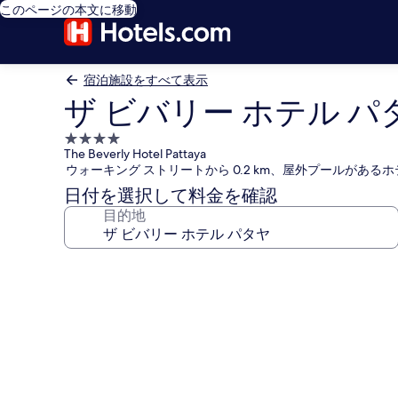
このページの本文に移動
宿泊施設をすべて表示
ザ ビバリー ホテル パ
4.0
The Beverly Hotel Pattaya
つ
ウォーキング ストリートから 0.2 km、屋外プールがあるホ
星
日付を選択して料金を確認
宿
目的地
泊
施
設
ザ
ビ
バ
リ
ー