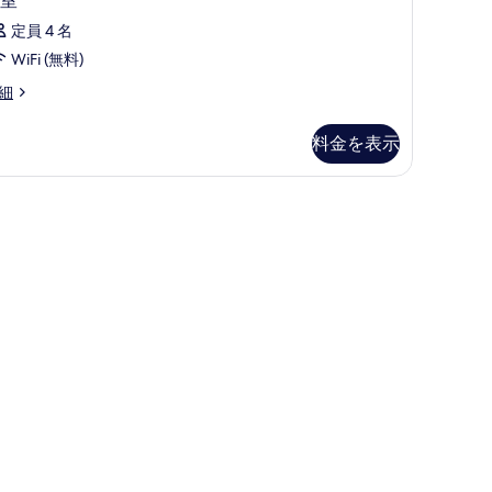
室
定員 4 名
WiFi (無料)
細
料金を表示