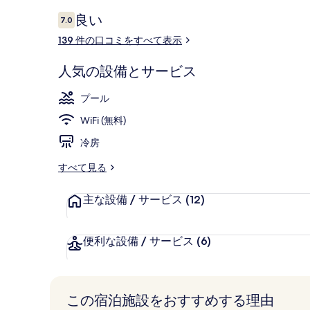
口
良い
7.0
10段階中7.0
コ
139 件の口コミをすべて表示
ミ
屋外プール
人気の設備とサービス
プール
WiFi (無料)
冷房
すべて見る
主な設備 / サービス
(12)
便利な設備 / サービス
(6)
この宿泊施設をおすすめする理由