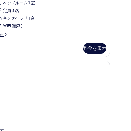
す
ベッドルーム 1 室
oom
る
定員 4 名
ith
iving
キングベッド 1 台
rea
WiFi (無料)
nd
oneymoon
細
alcony
ol
cess
の
料金を表示
ite
す
oom
べ
th
ving
て
ea
の
nd
lcony
写
真
を
表
示
す
る