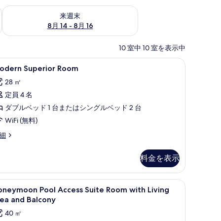
ェック
来週末 8月 14 - 8月 16 の空室状況をチェック
来週末
8月 14 - 8月 16
10 室中 10 室を表示中
ugh Bathtub | ミニバー、セーフティボックス (室内)、デスク、可動式ベッド
odern
Modern Superior Room | ミニバー
6
odern Superior Room
uperior
28 ㎡
oom
定員 4 名
の
ダブルベッド 1 台またはシングルベッド 2 台
す
WiFi (無料)
べ
て
odern
細
perior
の
oom
料金を表示
写
真
ng area | ミニバー、セーフティボックス (室内)、デスク、可動式ベッド
oneymoon
ミニバー、セーフティボックス (室内)、デス
を
12
oneymoon Pool Access Suite Room with Living
ool
表
rea and Balcony
ccess
示
40 ㎡
uite