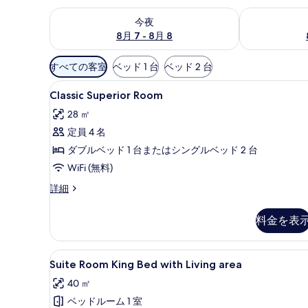
今夜 8月 7 - 8月 8 の空室状況をチェック
明日 8月 8 
今夜
8月 7 - 8月 8
利
すべての客室
ベッド 1 台
ベッド 2 台
用
Classic
Classic Superior Ro
可
5
Classic Superior Room
Superior
能
28 ㎡
Room
な
定員 4 名
の
客
ダブルベッド 1 台またはシングルベッド 2 台
室
す
の
WiFi (無料)
べ
絞
て
Classic
詳細
り
Superior
の
込
Room
料金を表
写
の
み
詳
真
条
細
Suite
Suite Room King Bed w
件
を
9
Suite Room King Bed with Living area
Room
表
40 ㎡
King
示
ベッドルーム 1 室
Bed