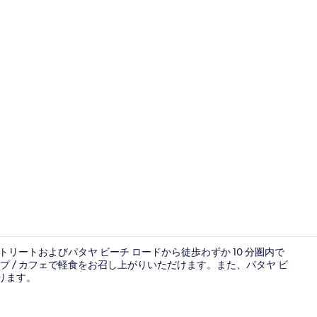
ロビーラウ
トリートおよびパタヤ ビーチ ロードから徒歩わずか 10 分圏内で
 / カフェで軽食をお召し上がりいただけます。また、パタヤ ビ
あります。
1 Bed Ro