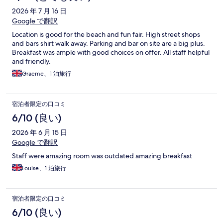
ミ
2026 年 7 月 16 日
Google で翻訳
Location is good for the beach and fun fair. High street shops
and bars shirt walk away. Parking and bar on site are a big plus.
Breakfast was ample with good choices on offer. All staff helpful
and friendly.
Graeme、1 泊旅行
宿泊者限定の口コミ
6/10 (良い)
2026 年 6 月 15 日
Google で翻訳
Staff were amazing room was outdated amazing breakfast
Louise、1 泊旅行
宿泊者限定の口コミ
6/10 (良い)