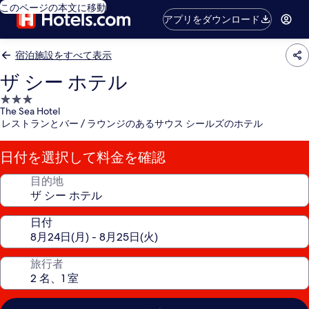
このページの本文に移動
アプリをダウンロード
宿泊施設をすべて表示
ザ シー ホテル
3.0
The Sea Hotel
つ
レストランとバー / ラウンジのあるサウス シールズのホテル
星
宿
日付を選択して料金を確認
泊
施
目的地
設
日付
旅行者