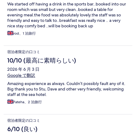
We started off having a drink in the sports bar..booked into our
room which was small but very clean..booked a table for
evening meal.the food was absolutely lovely.the staff was so
friendly and easy to talk to..breakfast was really nice .. a very
nice stay comfy bed ..will be booking back up
rod、1 泊旅行
宿泊者限定の口コミ
10/10 (最高に素晴らしい)
2026 年 6 月 3 日
Google で翻訳
Amazing experience as always. Couldn’t possibly fault any of it.
Big thank you to Stu, Dave and other very friendly, welcoming
staff at the sea hotel.
Fateha、2 泊旅行
宿泊者限定の口コミ
6/10 (良い)