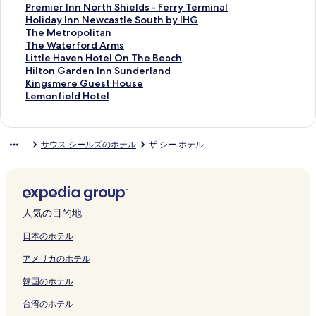
K
の
a
d
ー
-
l
u
o
u
t
n
o
o
e
e
h
P
Premier Inn North Shields - Ferry Terminal
i
ペ
n
e
ジ
T
の
n
r
t
y
G
o
k
l
S
e
r
H
Holiday Inn Newcastle South by IHG
n
ー
d
n
を
h
ペ
d
y
h
H
u
d
e
y
i
B
e
o
T
The Metropolitan
g
ジ
の
G
開
e
ー
e
の
C
o
e
G
r
2
r
e
m
l
h
T
The Waterford Arms
I
を
ペ
e
く
I
ジ
r
ペ
a
m
s
u
H
-
W
a
i
i
e
h
L
Little Haven Hotel On The Beach
n
開
ー
m
リ
n
を
l
ー
s
e
t
e
o
b
i
c
e
d
M
e
i
H
Hilton Garden Inn Sunderland
n
く
ジ
G
ン
n
開
a
ジ
t
s
H
s
t
e
l
h
r
a
e
W
t
i
K
Kingsmere Guest House
s
リ
を
a
ク
C
く
n
を
l
-
o
t
e
d
l
H
I
y
t
a
t
l
i
L
Lemonfield Hotel
の
ン
開
r
o
リ
d
開
e
C
u
H
l
H
i
o
n
I
r
t
l
t
n
e
ペ
ク
く
n
l
ン
–
く
I
l
s
o
,
o
a
u
n
n
o
e
e
o
g
m
ー
リ
e
l
ク
C
リ
n
o
e
u
B
u
m
s
N
n
p
r
H
n
s
o
サウス シールズのホテル
ザ シー ホテル
ジ
ン
t
e
i
ン
n
s
の
s
W
s
F
e
o
N
o
f
a
G
m
n
を
ク
3
c
t
ク
-
e
ペ
e
P
e
o
B
r
e
l
o
v
a
e
f
開
B
t
y
T
t
ー
の
r
i
x
o
t
w
i
r
e
r
r
i
く
e
i
C
h
o
ジ
ペ
e
n
H
u
h
c
t
d
n
d
e
e
リ
d
o
e
e
C
を
ー
m
S
o
t
S
a
a
A
H
e
G
l
ン
r
n
n
I
i
開
ジ
i
u
t
i
h
s
n
r
o
n
u
d
人気の目的地
ク
o
G
t
n
t
く
を
e
n
e
q
i
t
の
m
t
I
e
H
o
r
r
n
y
リ
開
r
d
l
u
e
l
ペ
s
e
n
s
o
日本のホテル
m
o
e
C
C
ン
く
C
e
の
e
l
e
ー
の
l
n
t
t
アメリカのホテル
A
u
b
o
e
ク
リ
o
r
ペ
H
d
S
ジ
ペ
O
S
H
e
p
p
y
l
n
ン
l
l
ー
o
s
o
を
ー
n
u
o
l
韓国のホテル
a
の
I
l
t
ク
l
a
ジ
t
-
u
開
ジ
T
n
u
の
r
ペ
H
e
e
e
n
を
e
F
t
く
を
h
d
s
ペ
台湾のホテル
t
ー
G
c
r
c
d
開
l
e
h
リ
開
e
e
e
ー