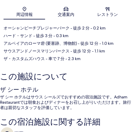
地図
周辺情報
交通案内
レストラン
オーシャンビーチプレジャーパーク
- 徒歩 2 分
- 0.2 km
ハード・サンド
- 徒歩 3 分
- 0.3 km
アルベイアのローマ砦 (要塞跡、博物館)
- 徒歩 12 分
- 1.0 km
サウスアンドノースマリンパークス
- 徒歩 12 分
- 1.1 km
ザ・カスタムズハウス
- 車で 7 分
- 2.3 km
この施設について
ザ シー ホテル
ザ シー ホテルはサウス シールズでおすすめの宿泊施設です。Adham
Restaurantでは朝食およびディナーをお召し上がりいただけます。旅行
者は親切なスタッフを評価しています。
この宿泊施設に関する詳細