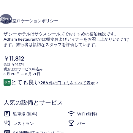
の
前へ
次へ
写
20+
概要
客室
ロケーション
ポリシー
真
ザ シー ホテルはサウス シールズでおすすめの宿泊施設です。
ギ
Adham Restaurantでは朝食およびディナーをお召し上がりいただけ
ます。旅行者は親切なスタッフを評価しています。
ャ
ラ
現
￥11,812
在
リ
合計 ￥14,174
の
税およびサービス料込み
料
ー
8 月 20 日 ～ 8 月 21 日
金
口
とても良い
8.2
286 件の口コミをすべて表示
朝食、ディナーに営業
は
10段階中8.2
コ
￥11,812
ミ
で
す
人気の設備とサービス
駐車場 (無料)
WiFi (無料)
レストラン
バー