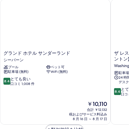
グランド ホテル サンダーランド
ザ レスト
て
の
詳
の
細
写
真
を
表
示
グ
ザ
グランド ホテル サンダーランド
ザ レ
す
ラ
レ
ントン)
シーバーン
る
ン
ス
Washin
プール
ペット可
ド
ト
駐車場 (無料)
WiFi (無料)
ホ
ン
駐車場 
24 
テ
ホ
10
とても良い
8.4
デスク
ル
テ
段
口コミ 1,008 件
サ
ル
階
10
とて
8.4
ン
ニ
中
段
口コミ
ダ
ュ
8.4、
階
現
￥10,110
ー
ー
と
中
在
ラ
カ
て
8.4、
合計 ￥12,132
の
ン
税およびサービス料込み
ッ
も
と
料
8 月 16 日 ～ 8 月 17 日
ド
ス
良
て
金
シ
ル
い、
も
は