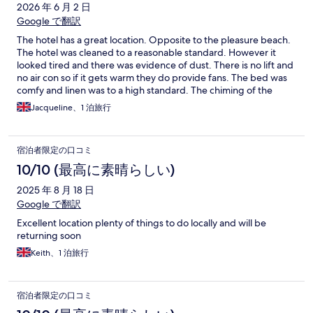
2026 年 6 月 2 日
Google で翻訳
The hotel has a great location. Opposite to the pleasure beach.
The hotel was cleaned to a reasonable standard. However it
looked tired and there was evidence of dust. There is no lift and
no air con so if it gets warm they do provide fans. The bed was
comfy and linen was to a high standard. The chiming of the
church can be difficult to deal with especially in the early hours.
Jacqueline、1 泊旅行
It is very well price and certain value for money. I would certainly
recommend.
宿泊者限定の口コミ
10/10 (最高に素晴らしい)
2025 年 8 月 18 日
Google で翻訳
Excellent location plenty of things to do locally and will be
returning soon
Keith、1 泊旅行
宿泊者限定の口コミ