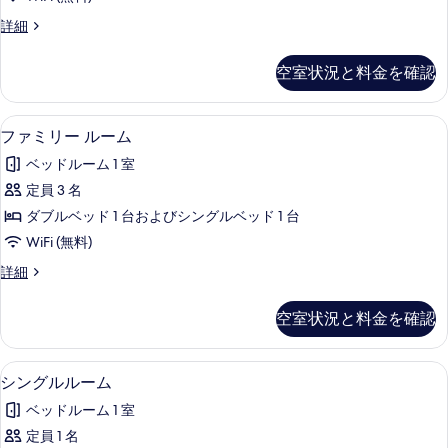
ド
詳
て
ス
詳細
細
ツ
タ
の
イ
ン
空室状況と料金を確認
写
ダ
ン
ー
真
ル
ド
WiFi (無料)
フ
を
4
ツ
ファミリー ルーム
ー
ァ
イ
表
ム
ベッドルーム 1 室
ン
ミ
示
ル
の
定員 3 名
リ
す
ー
す
ダブルベッド 1 台およびシングルベッド 1 台
ム
ー
る
の
べ
WiFi (無料)
ル
詳
て
フ
詳細
細
ー
ァ
の
ム
ミ
空室状況と料金を確認
写
リ
の
ー
真
す
ル
WiFi (無料)
シ
を
4
ー
シングルルーム
べ
ン
ム
表
て
ベッドルーム 1 室
の
グ
示
詳
の
定員 1 名