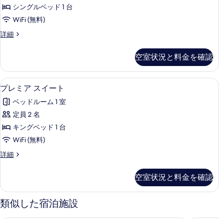
ル
す
細
写
シングルベッド 1 台
ル
る
真
WiFi (無料)
ー
を
シ
詳細
ム
ン
表
の
グ
空室状況と料金を確認
示
ル
す
ル
す
べ
ー
プレミア スイート | WiFi (無料)
プ
る
4
ム
プレミア スイート
て
レ
の
の
ベッドルーム 1 室
詳
ミ
細
写
定員 2 名
ア
真
キングベッド 1 台
ス
を
WiFi (無料)
イ
表
プ
詳細
ー
レ
示
ト
ミ
空室状況と料金を確認
す
ア
の
ス
る
す
イ
類似した宿泊施設
ー
べ
ト