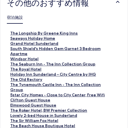
その他のおすすめ情報
宿泊施設
T
The Longship By Greene King Inns
h
S
Seaways Holiday Home
e
e
G
Grand Hotel Sunderland
L
a
r
S
South Shield's Hidden Gem Garnet 3 Bedroom
o
w
a
o
Apartme
n
a
n
u
W
Windsor Hotel
g
y
d
t
i
T
The Seaburn Inn - The Inn Collection Group
s
s
H
h
n
h
T
The Royal Hotel
h
H
o
S
d
e
h
H
Holiday Inn Sunderland – City Centre by IHG
i
o
t
h
s
S
e
o
T
The Old Rectory
p
l
e
i
o
e
R
l
h
T
The Tynemouth Castle Inn - The Inn Collection
B
i
l
e
r
a
o
i
e
h
Group
y
d
S
l
H
b
y
d
O
e
5
5star City Homes - Close to City Center, Free Wifi
G
a
u
d
o
u
a
a
l
T
s
C
Clifton Guest House
r
y
n
'
t
r
l
y
d
y
t
l
E
Elmswood Guest House
e
H
d
s
e
n
H
I
R
n
a
i
l
T
The Roker Hotel, BW Premier Collection
e
o
e
H
l
I
o
n
e
e
r
f
m
h
L
Lovely 2-bed House in Sunderland
n
m
r
i
の
n
t
n
c
m
C
t
s
e
o
T
The Sir William Fox Hotel
e
e
l
d
ペ
n
e
S
t
o
i
o
w
R
v
h
T
The Beach House Boutique Hotel