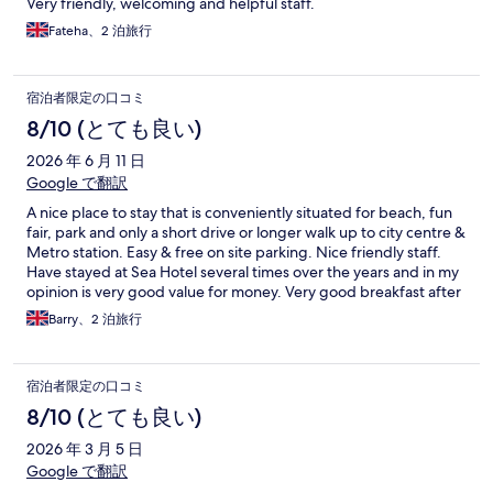
Very friendly, welcoming and helpful staff.
Fateha、2 泊旅行
宿泊者限定の口コミ
8/10 (とても良い)
2026 年 6 月 11 日
Google で翻訳
A nice place to stay that is conveniently situated for beach, fun
fair, park and only a short drive or longer walk up to city centre &
Metro station. Easy & free on site parking. Nice friendly staff.
Have stayed at Sea Hotel several times over the years and in my
opinion is very good value for money. Very good breakfast after
a comfortable nights sleep in a spacious room. Praise to
Barry、2 泊旅行
management & staff. See you next time
宿泊者限定の口コミ
8/10 (とても良い)
2026 年 3 月 5 日
Google で翻訳