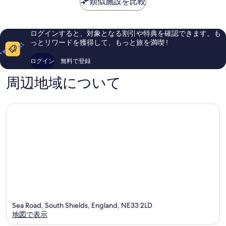
類似施設を比較
ー
サ
口
良
￥10,110
バ
ウ
コ
い、
ー
ス
ミ
口
ン
(ワ
1,008
コ
ログインすると、対象となる割引や特典を確認できます。も
シ
件
ミ
っとリワードを獲得して、もっと旅を満喫 !
ン
件
98
ト
の
件
ログイン
無料で登録
ン)
口
件
パ
コ
の
周辺地域について
ー
ミ
口
ト
コ
オ
ミ
ブ
ザ
AG
コ
レ
ク
シ
ョ
ン
Washing
Sea Road, South Shields, England, NE33 2LD
地図で表示