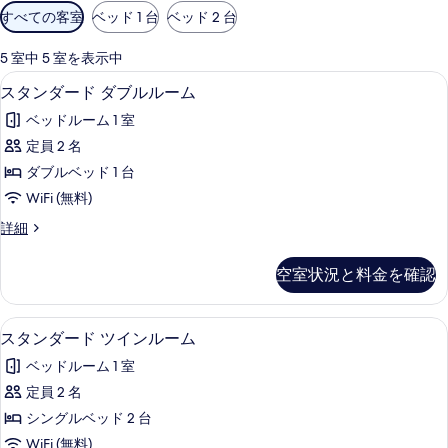
利
すべての客室
ベッド 1 台
ベッド 2 台
用
可
5 室中 5 室を表示中
能
WiFi (無料)
ス
4
スタンダード ダブルルーム
な
タ
客
ベッドルーム 1 室
ン
室
定員 2 名
ダ
の
ダブルベッド 1 台
ー
絞
WiFi (無料)
り
ド
ス
詳細
込
ダ
タ
み
ブ
ン
条
空室状況と料金を確認
ダ
ル
件
ー
ル
ド
スタンダード ツインルーム | WiFi (無料
ス
4
ダ
スタンダード ツインルーム
ー
タ
ブ
ム
ベッドルーム 1 室
ル
ン
ル
の
定員 2 名
ダ
ー
す
シングルベッド 2 台
ム
ー
の
べ
WiFi (無料)