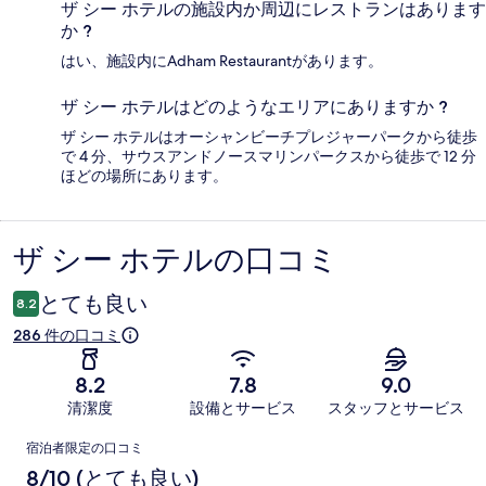
ザ シー ホテルの施設内か周辺にレストランはあります
か ?
はい、施設内にAdham Restaurantがあります。
ザ シー ホテルはどのようなエリアにありますか ?
ザ シー ホテルはオーシャンビーチプレジャーパークから徒歩
で 4 分、サウスアンドノースマリンパークスから徒歩で 12 分
ほどの場所にあります。
ザ シー ホテルの口コミ
口
コ
とても良い
8.2
ミ
286 件の口コミ
8.2
7.8
9.0
清潔度
設備とサービス
スタッフとサービス
口
宿泊者限定の口コミ
コ
8/10 (とても良い)