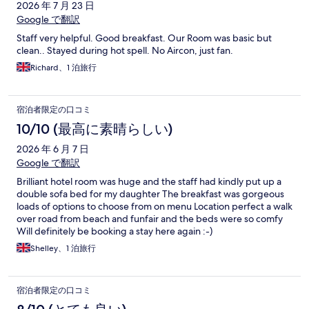
2026 年 7 月 23 日
Google で翻訳
Staff very helpful. Good breakfast. Our Room was basic but
clean.. Stayed during hot spell. No Aircon, just fan.
Richard、1 泊旅行
宿泊者限定の口コミ
10/10 (最高に素晴らしい)
2026 年 6 月 7 日
Google で翻訳
Brilliant hotel room was huge and the staff had kindly put up a
double sofa bed for my daughter The breakfast was gorgeous
loads of options to choose from on menu Location perfect a walk
over road from beach and funfair and the beds were so comfy
Will definitely be booking a stay here again :-)
Shelley、1 泊旅行
宿泊者限定の口コミ