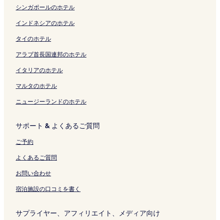
m
ジ
の
t
,
t
の
く
の
r
b
ン
く
B
r
の
ジ
シンガポールのホテル
e
を
ペ
i
F
i
ペ
リ
ペ
r
y
ク
リ
e
l
ペ
を
の
開
ー
o
r
o
ー
ン
ー
y
I
ン
a
a
ー
開
インドネシアのホテル
ペ
く
ジ
n
e
n
ジ
ク
ジ
T
H
ク
c
n
ジ
く
タイのホテル
ー
リ
を
G
e
の
を
を
e
G
h
d
を
リ
ジ
ン
開
r
W
ペ
開
開
r
の
の
の
開
ン
アラブ首長国連邦のホテル
を
ク
く
o
i
ー
く
く
m
ペ
ペ
ペ
く
ク
開
リ
u
f
ジ
リ
リ
i
ー
ー
ー
リ
イタリアのホテル
く
ン
p
i
を
ン
ン
n
ジ
ジ
ジ
ン
リ
ク
の
の
開
ク
ク
a
を
を
を
ク
マルタのホテル
ン
ペ
ペ
く
l
開
開
開
ニュージーランドのホテル
ク
ー
ー
リ
の
く
く
く
ジ
ジ
ン
ペ
リ
リ
リ
を
を
ク
ー
ン
ン
ン
サポート & よくあるご質問
開
開
ジ
ク
ク
ク
く
く
を
ご予約
リ
リ
開
ン
ン
く
よくあるご質問
ク
ク
リ
ン
お問い合わせ
ク
宿泊施設の口コミを書く
サプライヤー、アフィリエイト、メディア向け