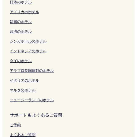
リ
を
o
e
w
7
e
w
ジ
o
s
ク
ー
r
s
ー
t
u
e
e
t
I
日本のホテル
ン
開
t
V
n
A
R
n
を
D
t
ジ
i
e
ジ
a
s
&
s
a
n
ク
く
T
i
C
c
o
C
開
o
O
を
n
s
を
i
e
R
-
g
n
アメリカのホテル
リ
u
e
h
r
c
h
く
w
f
開
g
,
開
n
V
e
H
e
-
ン
b
w
a
e
k
a
リ
n
O
く
s
H
く
の
i
s
a
s
V
韓国のホテル
ク
の
s
p
s
L
p
ン
t
z
リ
:
o
リ
ペ
l
t
r
の
i
台湾のホテル
ペ
の
e
!
a
e
ク
o
a
ン
S
b
ン
ー
l
a
r
ペ
c
ー
ペ
l
の
k
l
w
r
ク
t
b
ク
ジ
a
u
y
ー
t
シンガポールのホテル
ジ
ー
!
ペ
e
の
n
k
u
i
を
g
r
P
ジ
o
を
ジ
の
ー
の
ペ
!
A
d
t
開
e
a
o
を
r
インドネシアのホテル
開
を
ペ
ジ
ペ
ー
の
r
i
C
く
の
n
t
開
i
く
開
ー
を
ー
ジ
ペ
e
o
a
リ
ペ
t
t
く
a
タイのホテル
リ
く
ジ
開
ジ
を
ー
a
R
v
ン
ー
の
e
リ
n
アラブ首長国連邦のホテル
ン
リ
を
く
を
開
ジ
の
e
e
ク
ジ
ペ
r
ン
B
ク
ン
開
リ
開
く
を
ペ
t
s
を
ー
T
ク
&
イタリアのホテル
ク
く
ン
く
リ
開
ー
r
&
開
ジ
h
B
リ
ク
リ
ン
く
ジ
e
C
く
を
e
a
マルタのホテル
ン
ン
ク
リ
を
a
a
リ
開
m
n
ク
ク
ン
開
t
s
ン
く
e
d
ニュージーランドのホテル
ク
く
の
t
ク
リ
d
B
リ
ペ
l
ン
の
o
サポート & よくあるご質問
ン
ー
e
ク
ペ
u
ク
ジ
s
ー
t
ご予約
を
の
ジ
i
開
ペ
を
q
よくあるご質問