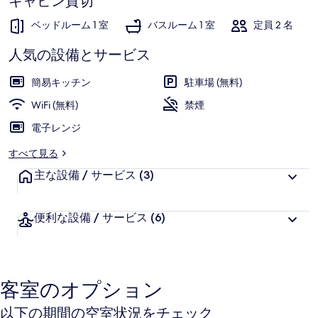
ャ
キャビン貸切
ン
ベッドルーム 1 室
バスルーム 1 室
定員 2 名
プ
人気の設備とサービス
ユ
簡易キッチン
駐車場 (無料)
ニ
WiFi (無料)
禁煙
ッ
電子レンジ
ト
すべて見る
3
主な設備 / サービス
(3)
の
写
便利な設備 / サービス
(6)
真
ギ
ャ
客室のオプション
ラ
以下の期間の空室状況をチェック
リ