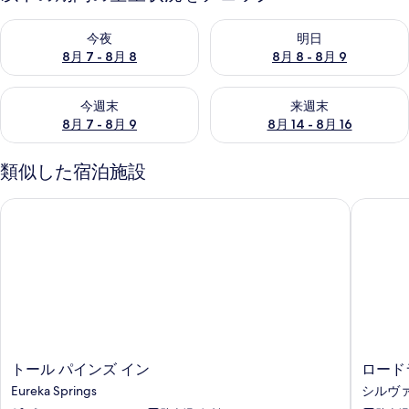
ー
今夜 8月 7 - 8月 8 の空室状況をチェック
明日 8月 8 - 8月 9 の空室
今夜
明日
8月 7 - 8月 8
8月 8 - 8月 9
今週末 8月 7 - 8月 9 の空室状況をチェック
来週末 8月 14 - 8月 16 の
今週末
来週末
8月 7 - 8月 9
8月 14 - 8月 16
類似した宿泊施設
トール パインズ イン
ロードラ
ト
ロ
トール パインズ イン
ロード
ー
ー
Eureka Springs
シルヴ
ル
ド