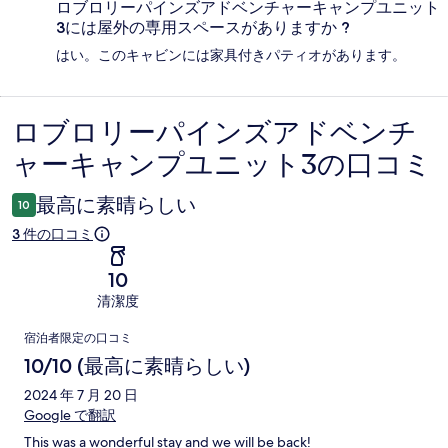
ロブロリーパインズアドベンチャーキャンプユニット
3には屋外の専用スペースがありますか ?
はい。このキャビンには家具付きパティオがあります。
ロブロリーパインズアドベンチ
口
ャーキャンプユニット3の口コミ
コ
ミ
最高に素晴らしい
10
3 件の口コミ
10
清潔度
口
宿泊者限定の口コミ
コ
10/10 (最高に素晴らしい)
ミ
2024 年 7 月 20 日
Google で翻訳
This was a wonderful stay and we will be back!