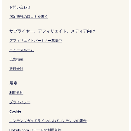
く
ー
開
u
リ
ジ
く
e
お問い合わせ
ン
を
リ
H
ク
開
ン
o
宿泊施設の口コミを書く
く
ク
t
リ
e
サプライヤー、アフィリエイト、メディア向け
ン
l
ク
の
アフィリエイトパートナー募集中
ペ
ー
ニュースルーム
ジ
を
広告掲載
開
く
旅行会社
リ
ン
規定
ク
利用規約
プライバシー
Cookie
コンテンツガイドラインおよびコンテンツの報告
Hotels.com リワードの利用規約