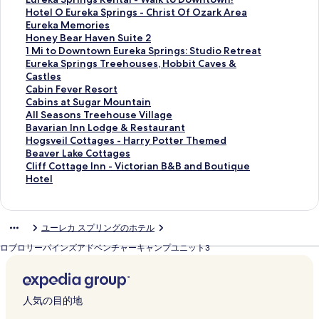
l
o
d
H
e
k
p
w
a
r
l
r
u
H
Hotel O Eureka Springs - Christ Of Ozark Area
a
t
h
o
H
e
r
/
S
-
u
s
r
o
E
Eureka Memories
n
e
a
u
o
R
i
M
p
V
d
t
e
t
u
H
Honey Bear Haven Suite 2
d
l
m
s
r
e
n
t
r
i
e
r
k
e
r
o
1
1 Mi to Downtown Eureka Springs: Studio Retreat
S
a
E
e
i
t
g
n
i
e
d
e
a
l
e
n
M
E
Eureka Springs Treehouses, Hobbit Caves &
p
n
u
の
z
r
s
V
n
w
S
a
S
O
k
e
i
u
Castles
a
d
r
ペ
o
e
G
i
g
H
t
m
p
E
a
y
t
r
C
Cabin Fever Resort
の
S
e
ー
n
a
e
e
s
o
u
w
r
u
M
B
o
e
a
C
Cabins at Sugar Mountain
ペ
p
k
ジ
~
t
m
w
A
m
d
i
i
r
e
e
D
k
b
a
A
All Seasons Treehouse Village
ー
a
a
を
1
w
:
s
r
e
i
t
n
e
m
a
o
a
i
b
l
B
Bavarian Inn Lodge & Restaurant
ジ
の
S
開
M
/
2
,
e
H
o
h
g
k
o
r
w
S
n
i
l
a
H
Hogsveil Cottages - Harry Potter Themed
を
ペ
p
く
i
D
D
1
a
a
1
S
s
a
r
H
n
p
F
n
S
v
o
B
Beaver Lake Cottages
開
ー
r
リ
t
e
e
M
C
l
m
u
R
S
i
a
t
r
e
s
e
a
g
e
C
Cliff Cottage Inn - Victorian B&B and Boutique
く
ジ
i
ン
o
c
c
i
a
f
i
n
e
p
e
v
o
i
v
a
a
r
s
a
l
Hotel
リ
を
n
ク
M
k
k
t
b
M
t
s
n
r
s
e
w
n
e
t
s
i
v
v
i
ン
開
g
a
&
s
o
i
i
o
e
t
i
の
n
n
g
r
S
o
a
e
e
f
ク
く
s
r
P
,
T
n
l
T
t
a
n
ペ
S
E
s
R
u
n
n
i
r
f
ユーレカ スプリングのホテル
リ
の
i
r
M
h
w
e
h
D
l
g
ー
u
u
T
e
g
s
I
l
L
C
ン
ペ
n
i
t
o
/
t
o
e
-
s
ジ
i
r
r
s
a
T
n
C
a
o
ロブロリーパインズアドベンチャーキャンプユニット3
ク
ー
a
v
n
r
D
o
r
c
W
-
を
t
e
e
o
r
r
n
o
k
t
ジ
の
a
+
n
e
T
n
k
a
C
開
e
k
e
r
M
e
L
t
e
t
を
ペ
t
L
c
c
a
c
の
l
h
く
2
a
h
t
o
e
o
t
C
a
開
ー
e
a
r
k
b
r
ペ
k
r
リ
の
S
o
の
u
h
d
a
o
g
人気の目的地
く
ジ
H
k
o
+
l
o
ー
t
i
ン
ペ
p
u
ペ
n
o
g
g
t
e