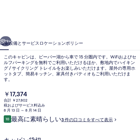
リ
ー
パ
イ
前へ
次へ
ン
19+
概要
設備とサービス
ロケーション
ポリシー
ズ
このキャビンは、ビーバー湖から車で 15 分圏内です。WiFiおよびセ
ア
ルフパーキングを無料でご利用いただけるほか、敷地内でハイキン
グ / サイクリング トレイルをお楽しみいただけます。屋外の専用ホ
ド
ットタブ、簡易キッチン、家具付きパティオもご利用いただけま
ベ
す。
ン
現
￥17,374
在
チ
合計 ￥27,802
の
税およびサービス料込み
施設の正面
ャ
料
8 月 13 日 ～ 8 月 14 日
金
口
最高に素晴らしい
ー
10
3 件の口コミをすべて表示
は
10段階中10
コ
￥17,374
キ
ミ
で
す