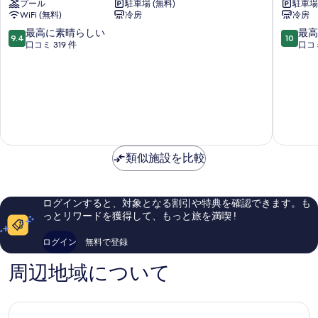
プール
駐車場 (無料)
駐車場 
パ
ラ
WiFi (無料)
冷房
冷房
イ
ン
ン
ナ
10
10
最高に素晴らしい
最高
9.4
10
ズ
ー
段
段
口コミ 319 件
口コミ
イ
イ
階
階
ン
ン
中
中
Eureka
ア
9.4、
10.0、
Springs
ン
最
最
ド
高
高
ロ
に
に
グ
素
素
キ
晴
晴
類似施設を比較
ャ
ら
ら
ビ
し
し
ン
い、
い、
ズ
口
口
ログインすると、対象となる割引や特典を確認できます。も
シ
コ
コ
っとリワードを獲得して、もっと旅を満喫 !
ル
ミ
ミ
ヴ
319
34
ログイン
無料で登録
ァ
件
件
ン・
件
件
周辺地域について
シ
の
の
ョ
口
口
ア
コ
コ
ー
ミ
ミ