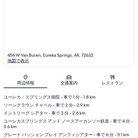
ズ
454 W Van Buren, Eureka Springs, AR, 72632
地図で表示
地図
周辺情報
交通案内
レストラン
ユーレカ・スプリングス病院
- 車で 1 分
- 1.8 km
ソーンクラウン チャペル
- 車で 2 分
- 2.9 km
イントリーグ シアター
- 車で 2 分
- 2.6 km
ユーレカスプリングス アンド ノースアーカンソー鉄道
- 車で 4 分
-
3.6 km
グレート パッション プレイ アンフィシアター
- 車で 6 分
- 5.1 km