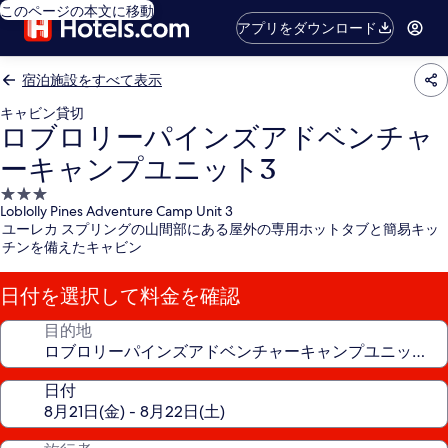
このページの本文に移動
アプリをダウンロード
宿泊施設をすべて表示
キャビン貸切
ロブロリーパインズアドベンチャ
ーキャンプユニット3
3.0
Loblolly Pines Adventure Camp Unit 3
つ
ユーレカ スプリングの山間部にある屋外の専用ホットタブと簡易キッ
星
チンを備えたキャビン
宿
泊
日付を選択して料金を確認
施
設
目的地
日付