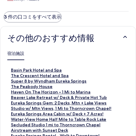
3 件の口コミをすべて表示
その他のおすすめ情報
宿泊施設
B
Basin Park Hotel and Spa
a
T
The Crescent Hotel and Spa
s
h
S
Super 8 by Wyndham Eureka Springs
i
e
u
T
The Peabody House
n
C
p
h
H
Haven On The Horizon ~ 1 Mi to Marina
P
r
e
e
a
B
Beaver Lake Retreat w/ Deck & Private Hot Tub
a
e
r
P
v
e
E
Eureka Springs Gem: 2 Decks, Mtn + Lake Views
r
s
8
e
e
a
u
S
Studio w/ Mtn Views, 1 Mi to Thorncrown Chapel!
k
c
b
a
n
v
r
t
E
Eureka Springs Area Cabin w/ Deck + 7 Acres!
H
e
y
b
O
e
e
u
u
W
Water-View Home Half Mile to Table Rock Lake
o
n
W
o
n
r
k
d
r
a
S
Secluded Studio 1 mi to Thorncrown Chapel
t
t
y
d
T
L
a
i
e
t
e
A
Airstream with Sunset Deck
e
H
n
y
h
a
S
o
k
e
c
i
E
Eureka Springs Rental - Walk to Downtown!