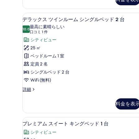
ン
ィ
ブ
グ
ル
デラックス ツインルーム シング
デ
ベ
ー
8
デラックス ツインルーム シングルベッド 2 台
ム
ラ
ッ
最高に素晴らしい
キ
10.0
10 点中 10.0
ッ
(口
ド
口コミ 1 件
ン
コ
ク
シティビュー
1
グ
ベ
ミ
台
ス
25 ㎡
ッ
1
の
ツ
ベッドルーム 1 室
ド
件)
1
す
イ
定員 2 名
台
べ
ン
シングルベッド 2 台
の
詳
て
ル
WiFi (無料)
細
の
ー
デ
詳細
ラ
写
ム
ッ
料金を表
真
シ
ク
ス
を
ン
ツ
プレミアム スイート キングベッ
プ
表
グ
21
イ
プレミアム スイート キングベッド 1 台
レ
示
ン
ル
シティビュー
ル
ミ
す
ベ