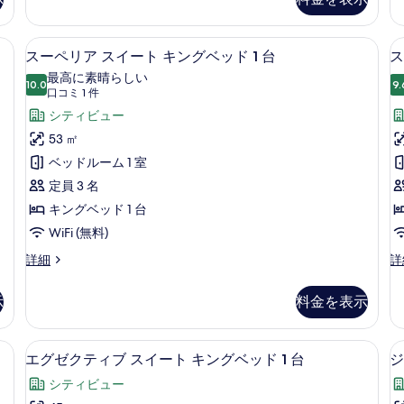
ベ
ア
ク
ム
ス
ッ
ル
ル
ルベッド 2 台 | 高級寝具、ミニバー、セーフティボックス (室内)、デスク
高級寝具、ミニバー、セーフティボック
ス
ド
19
ー
ー
スーペリア スイート キングベッド 1 台
ス
ー
1
ム
1
ム
最高に素晴らしい
ダ
10.0
キ
9.
台
10 点中 10.0
ペ
(口
口コミ 1 件
ブ
ン
コ
の
リ
シティビュー
ル
グ
ミ
ベ
ベ
す
ア
53 ㎡
ッ
ッ
1
べ
ス
ベッドルーム 1 室
ド
ド
件)
1
1
て
イ
定員 3 名
台
台
の
ー
キングベッド 1 台
の
の
写
詳
詳
ト
WiFi (無料)
細
細
真
キ
ス
ス
詳細
詳
ー
ー
を
ン
ペ
ペ
示
料金を表示
表
グ
リ
リ
ア
ア
示
ベ
ス
ル
ド 1 台 | 高級寝具、ミニバー、セーフティボックス (室内)、デスク
エグゼクティブ スイート キングベッド 
エ
す
ッ
21
イ
ー
エグゼクティブ スイート キングベッド 1 台
ジ
グ
る
ー
1
ム
ド
シティビュー
ト
キ
ゼ
1