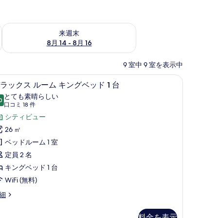
ェック
来週末 8月 14 - 8月 16 の空室状況をチェック
来週末
8月 14 - 8月 16
9 室中 9 室を表示中
ス (室内)、デスク
部屋からの景観
デ
10
ラックス ルーム キングベッド 1 台
ラ
とても素晴らしい
0
10 点中 9.0
ッ
(口
口コミ 18 件
コ
ク
シティビュー
ミ
ス
26 ㎡
18
ル
ベッドルーム 1 室
件)
ー
定員 2 名
ム
キングベッド 1 台
キ
WiFi (無料)
ン
細
グ
料金を表示