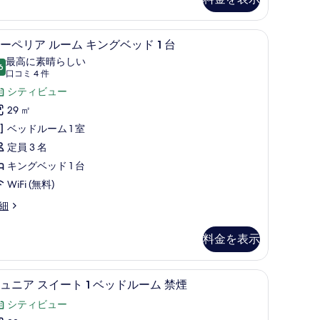
ベ
ッ
ス (室内)、デスク
高級寝具、ミニバー、セーフティボックス (室
ス
ド
8
ーペリア ルーム キングベッド 1 台
ー
最高に素晴らしい
6
台
10 点中 9.6
ペ
(口
口コミ 4 件
コ
の
リ
シティビュー
ミ
す
ア
29 ㎡
4
べ
ル
ベッドルーム 1 室
件)
て
ー
定員 3 名
の
ム
キングベッド 1 台
写
キ
WiFi (無料)
真
ン
細
を
グ
料金を表示
表
ベ
示
ッ
1 台 | 高級寝具、ミニバー、セーフティボックス (室内)、デスク
ジュニア スイート 1 ベッドルーム 禁煙 | 
ジ
す
ド
10
ュニア スイート 1 ベッドルーム 禁煙
ュ
る
シティビュー
台
ニ