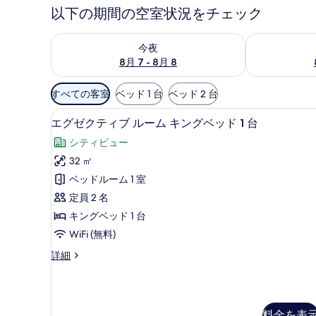
以下の期間の空室状況をチェック
今夜 8月 7 - 8月 8 の空室状況をチェック
明日 8月 8 
今夜
8月 7 - 8月 8
利
すべての客室
ベッド 1 台
ベッド 2 台
用
部屋からの景観
エ
可
17
エグゼクティブ ルーム キングベッド 1 台
グ
能
シティビュー
な
ゼ
32 ㎡
客
ク
ベッドルーム 1 室
室
テ
の
定員 2 名
ィ
絞
キングベッド 1 台
ブ
り
WiFi (無料)
ル
込
エ
詳細
み
ー
グ
条
ム
ゼ
件
ク
キ
テ
料金を表