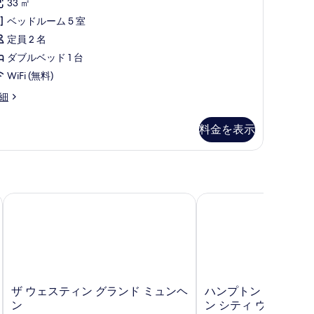
33 ㎡
の
ア
ベッドルーム 5 室
す
ス
定員 2 名
べ
イ
ダブルベッド 1 台
て
ー
WiFi (無料)
の
ト
細
写
ベ
真
料金を表示
ッ
を
ド
表
ル
示
ー
す
ザ ウェスティン グランド ミュンヘン
ハンプトン バイ ヒルト
ム
る
禁
煙
の
す
ザ
ハ
ザ ウェスティン グランド ミュンヘ
ハンプトン バイ ヒル
べ
ウ
ン
ン
ン シティ ウェスト