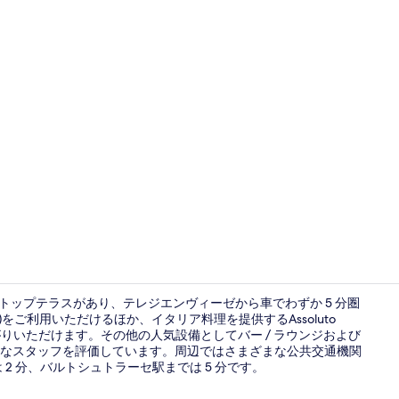
施設からの
フトップテラスがあり、テレジエンヴィーゼから車でわずか 5 分圏
)をご利用いただけるほか、イタリア料理を提供するAssoluto
召し上がりいただけます。その他の人気設備としてバー / ラウンジおよび
朝食 (ビュッ
なスタッフを評価しています。周辺ではさまざまな公共交通機関
2 分、バルトシュトラーセ駅までは 5 分です。