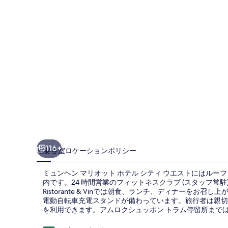
リ
オ
ッ
ト
ホ
テ
ル
シ
テ
116+
概要
客室
ロケーション
ポリシー
ィ
ミュンヘン マリオット ホテル シティ ウエストにはルー
ウ
内です。24 時間営業のフィットネスクラブ (スタッフ常駐
Ristorante & Vinでは朝食、ランチ、ディナーをお
エ
電動自転車充電スタンドが備わっています。旅行者は親切
ス
を利用できます。アムロクシュッポン トラム停留所までは 
ト