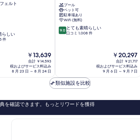
ン
す
ンフェルト
台
詳
プール
ヘ
の
細
べ
ペット可
ン
詳
駐車場あり
マ
て
WiFi (無料)
細
リ
の
10
とても素晴らしい
オ
9.0
段
口コミ 1,008 件
晴らしい
ッ
写
階
5 件
ト
真
中
ホ
9.0、
を
テ
現
現
￥13,639
￥20,297
と
ル
表
在
在
て
合計 ￥14,593
合計 ￥21,717
シ
の
の
税およびサービス料込み
税およびサービス料込み
も
示
ュ
料
料
8 月 23 日 ～ 8 月 24 日
9 月 6 日 ～ 9 月 7 日
素
ヴ
す
金
金
晴
ァ
は
は
類似施設を比較
る
ら
ビ
￥13,639
￥20,297
し
ン
い、
グ
口
典を確認できます。もっとリワードを獲得
コ
ミ
1,008
件
件
の