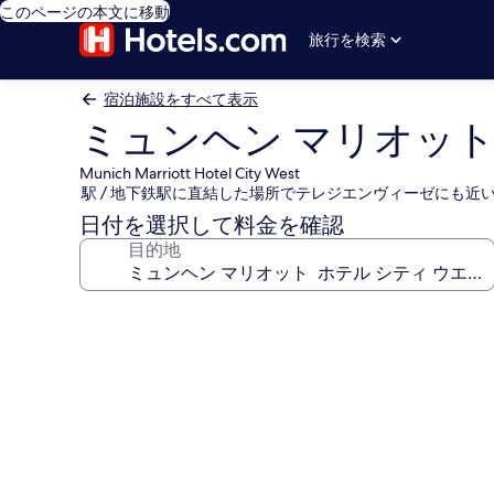
このページの本文に移動
旅行を検索
宿泊施設をすべて表示
ミュンヘン マリオット
Munich Marriott Hotel City West
駅 / 地下鉄駅に直結した場所でテレジエンヴィーゼにも
日付を選択して料金を確認
目的地
ミ
ュ
ン
ヘ
ン
マ