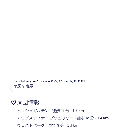
口
コ
ミ
Landsberger Strasse 156, Munich, 80687
地図で表示
周辺情報
ヒルシュガルテン
- 徒歩 15 分
- 1.3 km
アウグスティナー ブリュワリー
- 徒歩 16 分
- 1.4 km
地
ヴェストパーク
- 車で 3 分
- 2.1 km