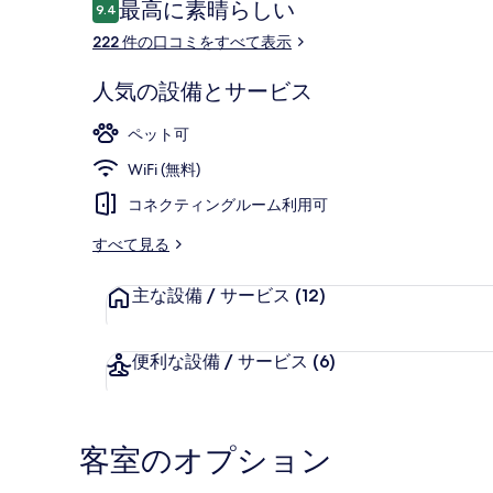
口
最高に素晴らしい
9.4
10段階中9.4
コ
の
222 件の口コミをすべて表示
ミ
写
ロビー
人気の設備とサービス
真
ギ
ペット可
ャ
WiFi (無料)
ラ
コネクティングルーム利用可
リ
すべて見る
ー
主な設備 / サービス
(12)
便利な設備 / サービス
(6)
客室のオプション