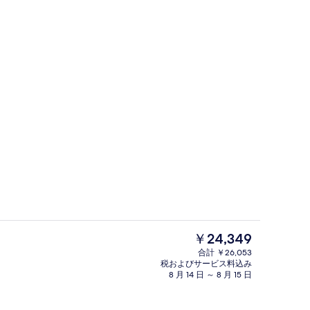
眺望
朝食、ランチ、ディナーに営業
現
￥24,349
在
合計 ￥26,053
の
税およびサービス料込み
フェ)、毎日提供 (有料)
ロビー
料
8 月 14 日 ～ 8 月 15 日
金
は