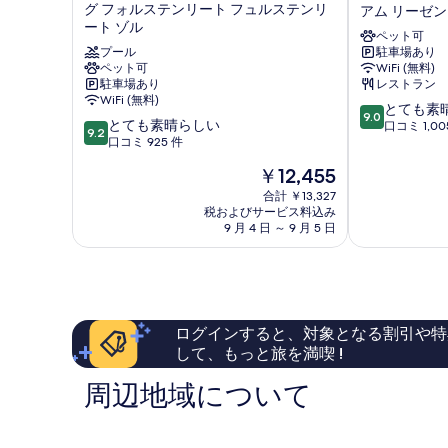
ダ
ナ
て
グ フォルステンリート フュルステンリ
アム リーゼ
詳
ー
ル
ート ゾル
細
の
ロ
ド
ペット可
プール
駐車場あり
ッ
ロ
写
ペット可
WiFi (無料)
ケ
イ
真
駐車場あり
レストラン
ミ
ヤ
WiFi (無料)
10
ュ
ル
とても素
を
9.0
10
とても素晴らしい
段
ン
ホ
口コミ 1,00
9.2
表
段
口コミ 925 件
階
ヘ
テ
階
中
示
ン
ル
現
￥12,455
中
9.0、
タ
ミ
す
在
9.2、
合計 ￥13,327
と
ー
ュ
の
税およびサービス料込み
と
る
て
ル
ン
料
9 月 4 日 ～ 9 月 5 日
て
も
キ
ヘ
金
も
素
ル
ン
は
素
晴
ヒ
ア
￥12,455
晴
ら
ェ
ム
ら
し
ン
リ
し
い、
オ
ー
ログインすると、対象となる割引や特
い、
口
ー
ゼ
して、もっと旅を満喫 !
口
コ
バ
ン
コ
ミ
ー
フ
周辺地域について
ミ
1,005
ゼ
ェ
925
件
ン
ル
件
件
ト
ト