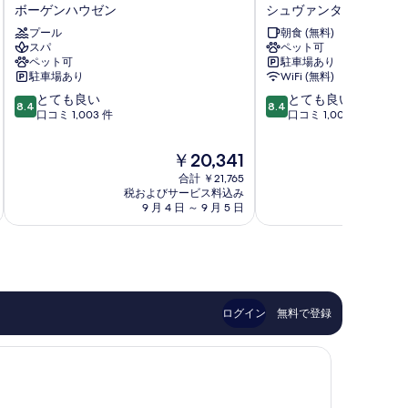
ェ
プ
て
ボーゲンハウゼン
シュヴァンターラーヘー
ス
ト
の
テ
プール
ン
朝食 (無料)
スパ
ペット可
ィ
バ
写
ペット可
駐車場あり
ン
イ
真
駐車場あり
WiFi (無料)
グ
ヒ
10
10
ラ
とても良い
ル
とても良い
を
8.4
8.4
段
段
ン
口コミ 1,003 件
ト
口コミ 1,006 件
表
階
階
ド
ン
中
中
示
ミ
ミ
現
￥20,341
8.4、
8.4、
ュ
ュ
す
在
合計 ￥21,765
と
と
ン
ン
の
税およびサービス料込み
税およ
る
て
て
ヘ
ヘ
料
9 月 4 日 ～ 9 月 5 日
8 月
も
も
ン
ン
金
良
良
ボ
シ
は
い、
い、
ー
テ
￥20,341
口
口
ゲ
ィ
コ
コ
ン
ウ
ミ
ミ
ハ
ェ
1,003
1,006
ウ
ス
ログイン
無料で登録
件
件
ゼ
ト
件
件
ン
シ
の
の
ュ
口
口
ヴ
コ
コ
ァ