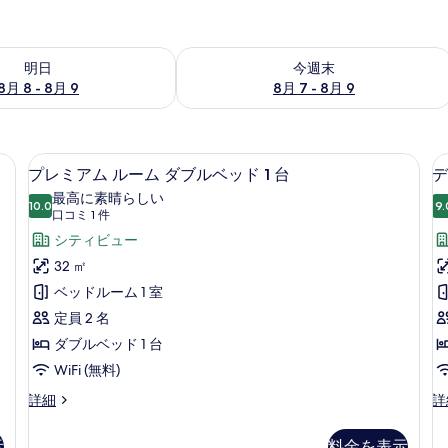
- 8月 9 の空室状況をチェック
今週末 8月 7 - 8月 9 の空室状況をチ
明日
今週末
8月 8 - 8月 9
8月 7 - 8月 9
高級寝具、ミニバー、セーフティボック
プ
18
プレミアム ルーム ダブルベッド 1 台
デ
レ
最高に素晴らしい
10.0
9.
10 点中 10.0
ミ
(口
口コミ 1 件
コ
ア
シティビュー
ミ
ム
32 ㎡
1
ル
ベッドルーム 1 室
件)
ー
定員 2 名
ム
ダブルベッド 1 台
ダ
WiFi (無料)
ブ
プ
デ
詳細
詳
レ
ラ
ル
ミ
ッ
示
料金を表示