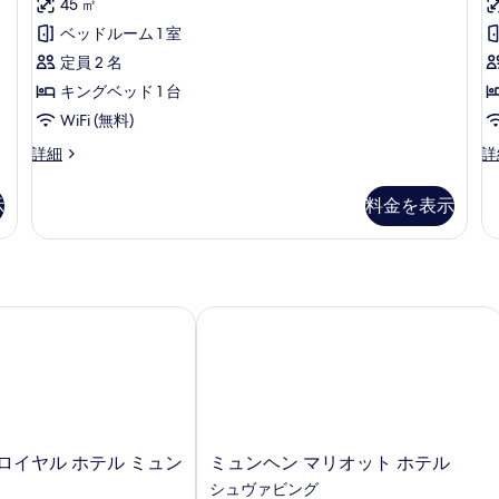
キ
ン
45 ㎡
台
ク
ン
グ
ベッドルーム 1 室
グ
ベ
の
テ
ベ
ッ
定員 2 名
す
ィ
ッ
ド
キングベッド 1 台
ド
1
べ
ブ
WiFi (無料)
1
台
て
ス
台
の
エ
ジ
詳細
詳
の
の
詳
1
イ
グ
ュ
詳
細
写
ー
ゼ
ニ
細
示
料金を表示
ク
ア
真
ト
テ
ス
を
キ
ィ
イ
ブ
ー
表
ン
ス
ト
示
グ
イ
1
イヤル ホテル ミュンヘン
ミュンヘン マリオット ホテル
ー
ベ
す
ベ
ト
ッ
る
ッ
キ
ド
ン
ル
ド
グ
ー
1
ベ
ム
台
ッ
禁
ミ
ロイヤル ホテル ミュン
ミュンヘン マリオット ホテル
ド
煙
の
ュ
シュヴァビング
1
の