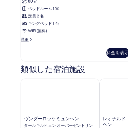
ー
80 ㎡
ア
る
ッ
ム
ベッドルーム 1 室
シ
ム
ド
ン
定員 2 名
ス
2
グ
キングベッド 1 台
ル
台
イ
WiFi (無料)
ベ
の
ー
ッ
プ
詳細
す
ド
ト
レ
2
べ
キ
ミ
台
料金を表
ア
て
ン
の
ム
詳
の
グ
ス
類似した宿泊施設
細
イ
写
ベ
ー
真
ッ
ト
ヴンダーロッケミュンヘン
レオナルド ロ
キ
を
ド
ン
表
1
グ
台
示
ベ
ッ
の
す
ド
す
る
1
ヴ
レ
ヴンダーロッケミュンヘン
レオナルド 
台
べ
ン
オ
ヘン
タールキルヒェン オーバーゼントリン
の