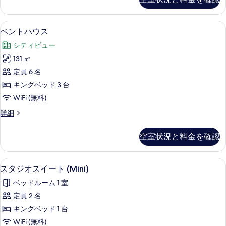
ト
ー
3
ム
ベ
ペントハウス | リビング エリア | 5
ペ
10
ッ
(Altitude)
ペントハウス
ン
ド
の
シティビュー
ル
ト
す
ー
131 ㎡
ハ
ム
べ
定員 6 名
(Altitude)
ウ
て
の
キングベッド 3 台
ス
詳
の
WiFi (無料)
細
の
写
ペ
詳細
す
真
ン
べ
ト
を
空室状況と料金を確認
ハ
て
表
ウ
の
ス
示
スタジオスイート (Mini) | バス
ス
6
の
スタジオスイート (Mini)
写
す
タ
詳
真
ベッドルーム 1 室
細
る
ジ
を
定員 2 名
オ
表
キングベッド 1 台
ス
示
WiFi (無料)