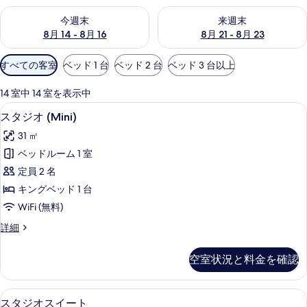
今週末 8月 14 - 8月 16 の空室状況をチェック
来週末 8月 21 - 8月 23 の
今週末
来週末
8月 14 - 8月 16
8月 21 - 8月 23
利
すべての客室
ベッド 1 台
ベッド 2 台
ベッド 3 台以上
用
可
14 室中 14 室を表示中
能
セーフティボックス (室内)、防音設備
ス
5
スタジオ (Mini)
な
タ
客
31 ㎡
ジ
室
ベッドルーム 1 室
オ
の
定員 2 名
(Mini)
絞
キングベッド 1 台
り
の
WiFi (無料)
込
す
み
ス
詳細
べ
タ
条
て
ジ
件
空室状況と料金を確認
オ
の
(Mini)
写
の
50 インチのスマートテレビ (デジタル
ス
7
詳
真
スタジオスイート