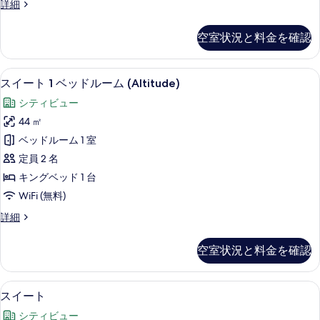
す
ス
詳細
ル
イ
る
ー
ー
空室状況と料金を確認
ト
ム
1
の
ベ
スイート 1 ベッドルーム (Altitud
ス
6
ッ
す
スイート 1 ベッドルーム (Altitude)
イ
ド
べ
シティビュー
ル
ー
て
ー
44 ㎡
ト
ム
の
ベッドルーム 1 室
の
1
写
詳
定員 2 名
ベ
細
真
キングベッド 1 台
ッ
を
WiFi (無料)
ド
表
ス
詳細
ル
イ
示
ー
ー
す
空室状況と料金を確認
ト
ム
る
1
(Altitude)
ベ
スイート | セーフティボックス (室内
ス
の
10
ッ
スイート
イ
ド
す
シティビュー
ル