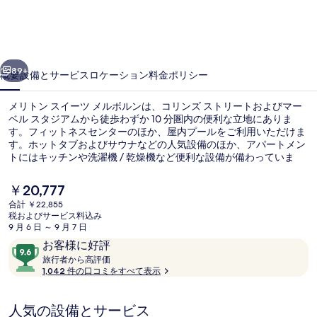
ス
イ
ー
前へ
次へ
ツ
89+
概要
設備とサービス
ロケーション
料金
ポリシー
メ
メリトン スイーツ メルボルンは、コリンズ ストリートおよびマー
ル
ベル スタジアムから徒歩わずか 10 分圏内の便利な立地にありま
す。フィットネスセンターのほか、屋内プールをご利用いただけま
ボ
す。ホットタブおよびサウナなどの人気設備のほか、アパートメン
ル
トにはキッチンや洗濯機 / 乾燥機など便利な設備が備わっていま
す。旅行者はプールや親切なスタッフを評価しています。付近の公
ン
共交通機関も充実しています。フラッグスタッフ駅までは徒歩 9 分
現
￥20,777
です。
在
の
合計 ￥22,855
の
税およびサービス料込み
ペントハウス | リビング エリア | 5
写
料
9 月 6 日 ～ 9 月 7 日
金
口
10
お客様に好評
真
は
コ
旅
段
旅行者から高評価
￥20,777
ギ
行
1,042 件の口コミをすべて表示
ミ
階
で
者
す
中
ャ
か
9.6、
人気の設備とサービス
ら