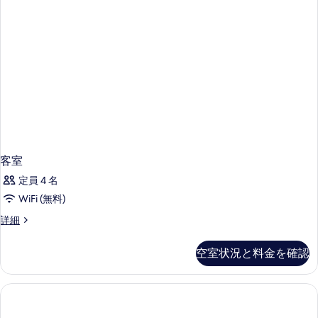
を
表
示
す
る
客室
定員 4 名
WiFi (無料)
客
詳細
室
の
空室状況と料金を確認
詳
細