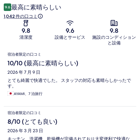
ミ
最高に素晴らしい
9.6
1,042 件の口コミ
9.8
9.6
9.8
清潔度
設備とサービス
施設のコンディション
と設備
口
宿泊者限定の口コミ
コ
10/10 (最高に素晴らしい)
ミ
2026 年 7 月 9 日
とても綺麗で快適でした。 スタッフの対応も素晴らしかったで
す。
AYAMI、7 泊旅行
宿泊者限定の口コミ
8/10 (とても良い)
2026 年 3 月 23 日
キッチン、洗濯機、乾燥機が完備されており大変便利で快適な