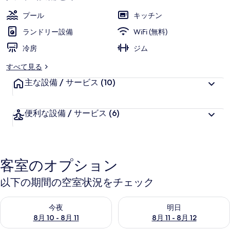
ラ
お
高
評
客
リ
プール
キッチン
価
様
ー
ランドリー設備
WiFi (無料)
に
冷房
好
ジム
評
すべて見る
件
主な設備 / サービス
の
(10)
口
コ
便利な設備 / サービス
(6)
ミ
客室のオプション
以下の期間の空室状況をチェック
今夜 8月 10 - 8月 11 の空室状況をチェック
明日 8月 11 - 8月 12 の空
今夜
明日
8月 10 - 8月 11
8月 11 - 8月 12