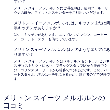
すか ?
メリトン スイーツ メルボルンにご滞在中は、屋内プール、サ
ウナのほか、フィットネスセンターをご利用いただけます。
メリトン スイーツ メルボルンには、キッチンまたは簡
易キッチンがありますか ?
はい、キッチンがあります。エスプレッソ マシン、コーヒー
メーカー、トースターも備わっています。
メリトン スイーツ メルボルンはどのようなエリアにあ
りますか ?
メリトン スイーツ メルボルンはメルボルン セントラル ビジネ
ス ディストリクトにあり、フラッグスタッフ駅から徒歩で 9
分、コリンズ ストリートから徒歩で 2 分ほどです。このアパ
ートスタイルホテルは一等地にあるため、旅行者の間で好評で
す。
メリトン スイーツ メルボルンの
口
口コミ
コ