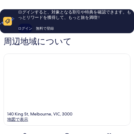
ル
C
し
し
ボ
リ
い、
い、
ログインすると、対象となる割引や特典を確認できます。も
ル
ッ
口
口
っとリワードを獲得して、もっと旅を満喫 !
ン
ク
コ
コ
セ
ス
ミ
ミ
ログイン
無料で登録
ン
メ
1,012
395
ト
ル
件
件
周辺地域について
ラ
ボ
件
件
ル
ル
の
の
ビ
ン
口
口
ジ
セ
コ
コ
ネ
ン
ミ
ミ
ス
ト
デ
ラ
ィ
ル
ス
ビ
ト
ジ
リ
ネ
ク
ス
ト
デ
ィ
140 King St, Melbourne, VIC, 3000
ス
地図で表示
ト
リ
ク