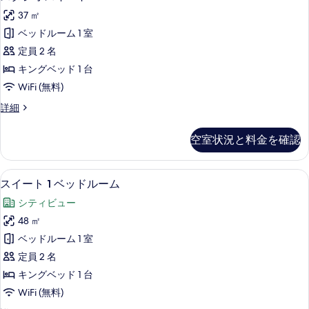
タ
細
を
37 ㎡
ジ
表
ベッドルーム 1 室
オ
示
定員 2 名
ス
す
キングベッド 1 台
イ
る
WiFi (無料)
ー
ス
詳細
ト
タ
の
ジ
空室状況と料金を確認
オ
す
ス
べ
イ
セーフティボックス (室内)、防音設備
ス
8
ー
スイート 1 ベッドルーム
て
イ
ト
の
シティビュー
の
ー
詳
写
48 ㎡
ト
細
真
ベッドルーム 1 室
1
を
定員 2 名
ベ
表
キングベッド 1 台
ッ
示
WiFi (無料)
ド