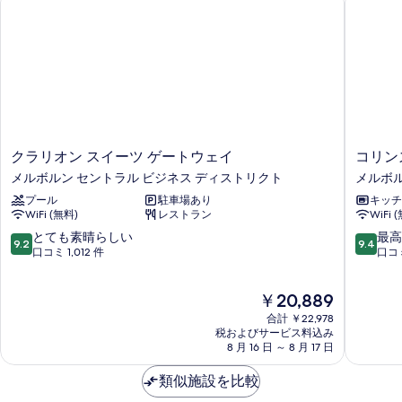
ク
コ
クラリオン スイーツ ゲートウェイ
コリン
ラ
リ
メルボルン セントラル ビジネス ディストリクト
メルボル
リ
ン
プール
駐車場あり
キッチ
オ
ズ
WiFi (無料)
レストラン
WiFi 
ン
ハ
ス
ウ
10
10
とても素晴らしい
最高
9.2
9.4
イ
ス
段
段
口コミ 1,012 件
口コミ
ー
ア
階
階
ツ
パ
中
中
現
￥20,889
ゲ
ー
9.2、
9.4、
在
ー
ト
と
最
合計 ￥22,978
の
ト
メ
て
高
税およびサービス料込み
料
ウ
8 月 16 日 ～ 8 月 17 日
ン
も
に
金
ェ
ツ
素
素
は
イ
類似施設を比較
バ
晴
晴
￥20,889
メ
イ
ら
ら