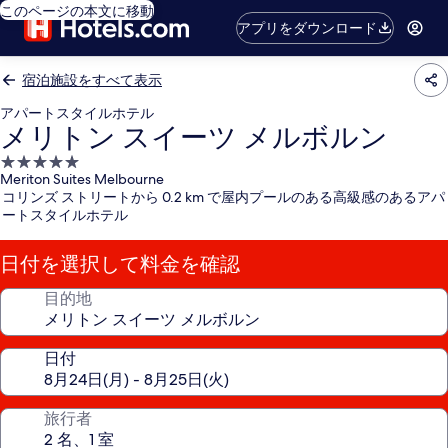
このページの本文に移動
アプリをダウンロード
宿泊施設をすべて表示
アパートスタイルホテル
メリトン スイーツ メルボルン
5.0
Meriton Suites Melbourne
つ
コリンズ ストリートから 0.2 km で屋内プールのある高級感のあるアパ
星
ートスタイルホテル
宿
泊
日付を選択して料金を確認
施
設
目的地
日付
旅行者