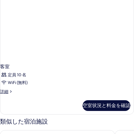
客室
定員 10 名
WiFi (無料)
客
詳細
室
の
空室状況と料金を確認
詳
細
類似した宿泊施設
クラリオン スイーツ ゲートウェイ
コリンズ