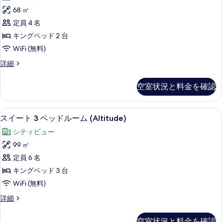
ー
べ
ー
68 ㎡
ト
ム
て
定員 4 名
(Altitude)
の
の
の
キングベッド 2 台
す
詳
写
WiFi (無料)
細
べ
真
ス
詳細
て
を
イ
の
ー
表
空室状況と料金を確認
ト
写
示
の
真
詳
す
スイート 3 ベッドルーム (Altitud
ス
9
細
スイート 3 ベッドルーム (Altitude)
を
る
イ
表
シティビュー
ー
示
99 ㎡
ト
す
定員 6 名
3
る
キングベッド 3 台
ベ
WiFi (無料)
ッ
ス
詳細
ド
イ
ル
ー
空室状況と料金を確認