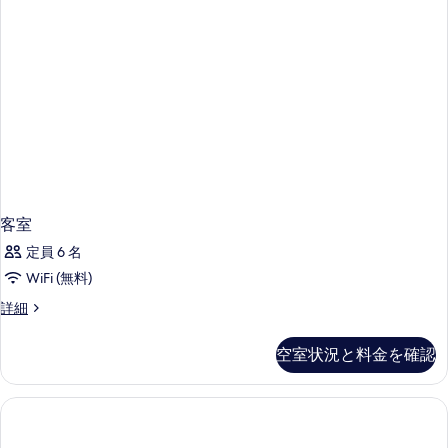
客室
定員 6 名
WiFi (無料)
客
詳細
室
の
空室状況と料金を確認
詳
細