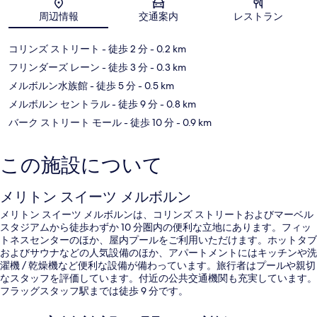
地図
ト
周辺情報
交通案内
レストラン
コリンズ ストリート
- 徒歩 2 分
- 0.2 km
フリンダーズ レーン
- 徒歩 3 分
- 0.3 km
メルボルン水族館
- 徒歩 5 分
- 0.5 km
メルボルン セントラル
- 徒歩 9 分
- 0.8 km
バーク ストリート モール
- 徒歩 10 分
- 0.9 km
この施設について
メリトン スイーツ メルボルン
メリトン スイーツ メルボルンは、コリンズ ストリートおよびマーベル
スタジアムから徒歩わずか 10 分圏内の便利な立地にあります。フィッ
トネスセンターのほか、屋内プールをご利用いただけます。ホットタブ
およびサウナなどの人気設備のほか、アパートメントにはキッチンや洗
濯機 / 乾燥機など便利な設備が備わっています。旅行者はプールや親切
なスタッフを評価しています。付近の公共交通機関も充実しています。
フラッグスタッフ駅までは徒歩 9 分です。