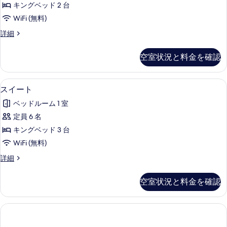
示
キングベッド 2 台
の
す
WiFi (無料)
す
る
ス
詳細
べ
イ
て
ー
空室状況と料金を確認
ト
の
の
写
詳
スイート | バスルーム | シャワー
ス
9
細
スイート
真
イ
を
ベッドルーム 1 室
ー
表
定員 6 名
ト
示
キングベッド 3 台
の
す
WiFi (無料)
す
る
ス
詳細
べ
イ
て
ー
空室状況と料金を確認
ト
の
の
写
詳
細
真