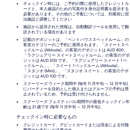
チェックイン時には、ご予約の際に使用したクレジットカ
ードと、本人確認のための写真付き身分証明書を提示する
必要があります。その他のご手配については、到着前に宿
泊施設と調整してください
施設から提供された情報は、自動翻訳ツールを使用して翻
訳されている場合があります
記載のデポジットは、「ペントハウス 3 ベッドルーム」の
客室カテゴリーのご予約に適用されます。「スイート 3 ベ
ッドルーム (Altitude)」の客室のデポジットは AUD 400、
「ラグジュアリー スイート 2 ベッドルーム」の客室のデポ
ジットは AUD 200 です。「ラグジュアリー スイート 1 ベ
ッドルーム」、「スイート 1 ベッドルーム (Altitude)」、
「スタジオ (Mini)」、「スタジオ スイート」の客室のデポ
ジットは AUD 100 です。
スクーリーズ ウィーク期間中 (毎年 11 月中旬 ～ 12 月中旬)
にパーティーを目的とした個人またはグループの予約は禁
止されているため、予約は受け付けられません。
スクーリーズ フェスティバル期間中の最低チェックイン年
齢は 21 歳です (毎年 11 月中旬 ～ 12 月中旬)。
チェックイン時に必要なもの
クレジットカード、デビットカードまたは現金による付随