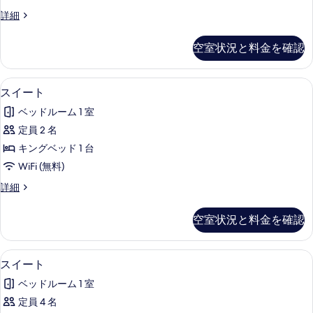
イ
す
ス
詳細
ー
タ
る
ト
ジ
空室状況と料金を確認
オ
(Mini)
ス
の
イ
スイート | バスルーム | シャワー
ス
7
ー
す
スイート
イ
ト
べ
ベッドルーム 1 室
(Mini)
ー
て
の
定員 2 名
ト
詳
の
キングベッド 1 台
細
の
写
WiFi (無料)
す
真
ス
詳細
べ
イ
を
て
ー
表
空室状況と料金を確認
ト
の
示
の
写
詳
す
スイート | バスルーム | シャワー
ス
8
細
スイート
真
る
イ
を
ベッドルーム 1 室
ー
表
定員 4 名
ト