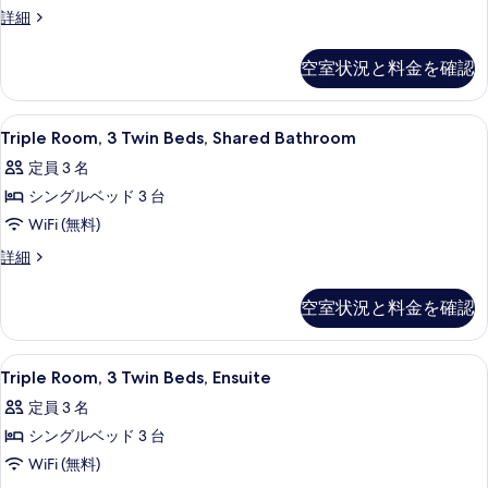
客
詳細
室
の
空室状況と料金を確認
詳
細
Triple
セーフティボックス (室内)、デスク、アイ
9
Triple Room, 3 Twin Beds, Shared Bathroom
Room,
定員 3 名
3
シングルベッド 3 台
Twin
Beds,
WiFi (無料)
Shared
Triple
詳細
Bathroom
Room,
3
の
空室状況と料金を確認
Twin
す
Beds,
Shared
べ
Triple
セーフティボックス (室内)、デスク、アイ
9
Bathroom
Triple Room, 3 Twin Beds, Ensuite
て
Room,
の
定員 3 名
の
詳
3
細
シングルベッド 3 台
Twin
写
Beds,
WiFi (無料)
真