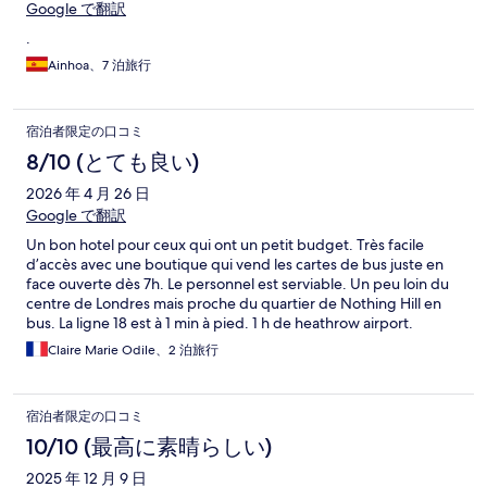
Google で翻訳
.
Ainhoa、7 泊旅行
宿泊者限定の口コミ
8/10 (とても良い)
2026 年 4 月 26 日
Google で翻訳
Un bon hotel pour ceux qui ont un petit budget. Très facile
d’accès avec une boutique qui vend les cartes de bus juste en
face ouverte dès 7h. Le personnel est serviable. Un peu loin du
centre de Londres mais proche du quartier de Nothing Hill en
bus. La ligne 18 est à 1 min à pied. 1 h de heathrow airport.
Claire Marie Odile、2 泊旅行
宿泊者限定の口コミ
10/10 (最高に素晴らしい)
2025 年 12 月 9 日