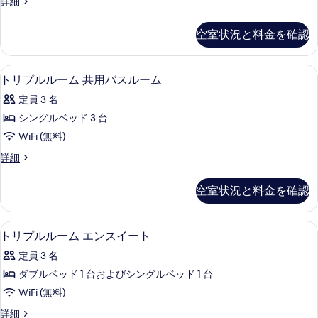
グ
ト
詳細
ー
表
グ
リ
ベ
ベ
ム
プ
示
空室状況と料金を確認
ッ
ッ
ル
エ
す
ド
ル
ド
1
ン
る
ー
トリプルルーム 共用バスルーム | セーフ
ト
1
台
10
ム
トリプルルーム 共用バスルーム
ス
の
台
リ
エ
イ
定員 3 名
詳
ン
の
プ
細
ス
ー
シングルベッド 3 台
す
ル
イ
ト
WiFi (無料)
ー
べ
ル
ト
の
ト
詳細
て
ー
の
リ
す
詳
の
ム
プ
空室状況と料金を確認
べ
細
ル
写
共
ル
て
真
用
ー
トリプルルーム エンスイート | バスル
ト
の
6
ム
トリプルルーム エンスイート
を
バ
リ
共
写
表
ス
定員 3 名
用
プ
真
バ
示
ル
ダブルベッド 1 台およびシングルベッド 1 台
ル
を
ス
す
ー
WiFi (無料)
ル
ル
表
る
ー
ム
ト
詳細