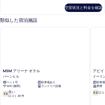
イ
べ
細
共
ン
す
空室状況と料金を確認
て
ル
用
る
ー
の
バ
ム
類似した宿泊施設
写
共
ス
用
真
MSM アリーナ オテル
アビイ 
ル
バ
を
ス
ー
表
ル
ム
ー
示
ム
の
す
の
す
詳
る
べ
細
て
MSM
ア
MSM アリーナ オテル
アビイ
の
ア
ビ
バーンヒル
イーリ
写
リ
イ
ペット可
駐車場あり
駐車場
ー
ロ
真
WiFi (無料)
ランドリー設備
禁煙
ナ
ッ
を
オ
ジ
10
10
良い
5.2
口コミ
7.0
テ
イ
段
段
口コミ 28 件
表
ル
ー
階
階
示
バ
リ
中
中