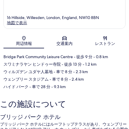
16 Hillside, Willesden, London, England, NW10 8BN
地図で表示
地図
周辺情報
交通案内
レストラン
Bridge Park Community Leisure Centre
- 徒歩 9 分
- 0.8 km
スワミナラヤン ヒンドゥー寺院
- 徒歩 13 分
- 1.2 km
ウィルズデン ユダヤ人墓地
- 車で 8 分
- 2.3 km
ウェンブリー スタジアム
- 車で 8 分
- 2.4 km
ハイド パーク
- 車で 28 分
- 9.3 km
この施設について
ブリッジ パーク ホテル
ブリッジ パーク ホテルにはルーフトップテラスがあり、ウェンブリー