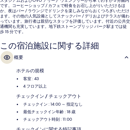
スタジアムおよびOVO アリーナ ウェンブリーから車でわずか 5 分圏内
です。コーヒーショップ / カフェで軽食をお召し上がりいただけるほ
か、夜はバー / ラウンジでドリンクを楽しみながらおくつろぎいただけ
ます。その他の人気設備としてスナックバー / デリおよびテラスが備わ
っています。旅行者は親切なスタッフを評価しています。付近の公共交
通機関も充実しています。地下鉄ストーンブリッジ パーク駅までは徒
歩 15 分です。
この宿泊施設に関する詳細
概要
ホテルの規模
客室 : 43
4 フロア以上
チェックイン / チェックアウト
チェックイン : 14:00 ～ 指定なし
最低チェックイン年齢 : 18 歳
チェックアウト時刻 : 11:00
チェックインに関する特記事項