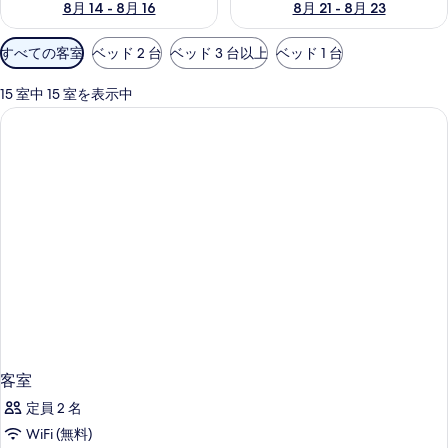
8月 14 - 8月 16
8月 21 - 8月 23
利
すべての客室
ベッド 2 台
ベッド 3 台以上
ベッド 1 台
用
可
15 室中 15 室を表示中
能
な
客
室
の
絞
り
込
み
条
件
客室
定員 2 名
WiFi (無料)