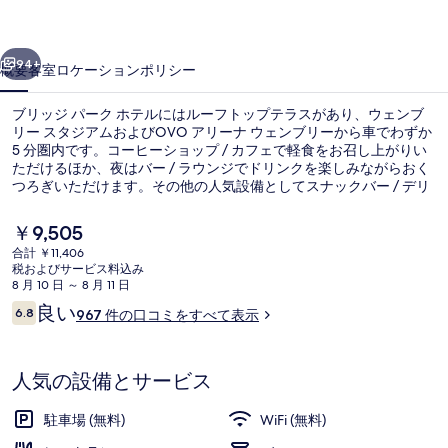
ク
前へ
次へ
ホ
94+
概要
客室
ロケーション
ポリシー
テ
ブリッジ パーク ホテルにはルーフトップテラスがあり、ウェンブ
ル
リー スタジアムおよびOVO アリーナ ウェンブリーから車でわずか
5 分圏内です。コーヒーショップ / カフェで軽食をお召し上がりい
の
ただけるほか、夜はバー / ラウンジでドリンクを楽しみながらおく
写
つろぎいただけます。その他の人気設備としてスナックバー / デリ
およびテラスが備わっています。旅行者は親切なスタッフを評価し
真
ています。付近の公共交通機関も充実しています。地下鉄ストーン
現
￥9,505
ブリッジ パーク駅までは徒歩 15 分です。
在
ギ
合計 ￥11,406
の
税およびサービス料込み
フロント
ャ
料
8 月 10 日 ～ 8 月 11 日
金
口
良い
ラ
6.8
967 件の口コミをすべて表示
は
10段階中6.8
コ
￥9,505
リ
ミ
で
す
ー
人気の設備とサービス
駐車場 (無料)
WiFi (無料)