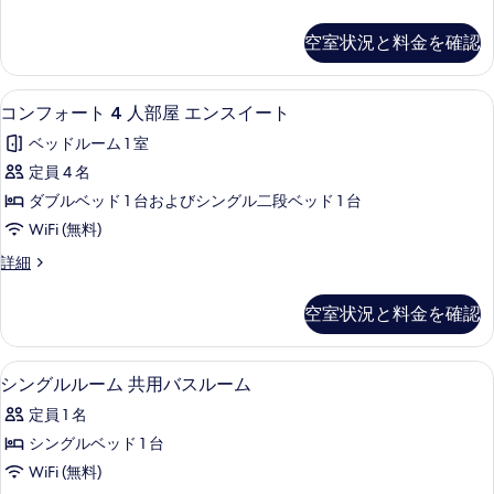
示
る
人
ス
部
す
空室状況と料金を確認
屋
イ
る
エ
ー
ン
コンフォート 4 人部屋 エンスイート |
コ
6
ス
ト
コンフォート 4 人部屋 エンスイート
ン
イ
の
ベッドルーム 1 室
ー
フ
す
ト
定員 4 名
ォ
の
べ
ダブルベッド 1 台およびシングル二段ベッド 1 台
詳
ー
て
細
WiFi (無料)
ト
の
コ
詳細
4
ン
写
人
フ
真
空室状況と料金を確認
ォ
部
を
ー
屋
ト
表
シングルルーム 共用バスルーム | セーフ
シ
7
4
エ
シングルルーム 共用バスルーム
示
ン
人
ン
定員 1 名
部
す
グ
ス
屋
シングルベッド 1 台
る
ル
エ
イ
WiFi (無料)
ン
ル