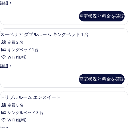
ー
ス
シ
詳細
ー
イ
ン
ト
ー
ム
グ
の
空室状況と料金を確認
ト
ル
共
の
す
ル
詳
用
ー
べ
スーペリア ダブルルーム キングベッド 1 
ス
細
4
ム
スーペリア ダブルルーム キングベッド 1 台
バ
て
ー
共
ス
定員 2 名
用
の
ペ
バ
ル
キングベッド 1 台
写
リ
ス
ー
WiFi (無料)
ル
真
ア
ー
ム
ス
詳細
を
ダ
ム
ー
の
の
表
ブ
ペ
空室状況と料金を確認
す
詳
リ
示
ル
細
ア
べ
す
ル
ダ
トリプルルーム エンスイート | セーフテ
ト
て
9
ブ
トリプルルーム エンスイート
る
ー
リ
ル
の
ム
定員 3 名
ル
プ
写
ー
キ
シングルベッド 3 台
ル
真
ム
ン
WiFi (無料)
キ
ル
を
ン