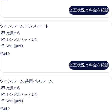
ー
示
ム
リ
の
の
ム
プ
す
空室状況と料金を確認
す
詳
ル
エ
る
細
ル
べ
ン
ー
ヘアドライヤー、タオル
ツ
て
9
ム
ツインルーム エンスイート
ス
イ
エ
の
イ
定員 2 名
ン
ン
写
ス
ー
シングルベッド 2 台
ル
真
イ
ト
WiFi (無料)
ー
ー
を
ト
の
ツ
詳細
ム
表
の
イ
す
詳
エ
ン
示
空室状況と料金を確認
べ
細
ル
ン
す
ー
て
ス
る
ム
ヘアドライヤー、タオル
ツ
の
8
エ
ツインルーム 共用バスルーム
イ
イ
ン
写
ー
定員 2 名
ス
ン
真
イ
ト
シングルベッド 2 台
ル
を
ー
の
WiFi (無料)
ト
ー
表
の
す
ツ
詳細
ム
示
詳