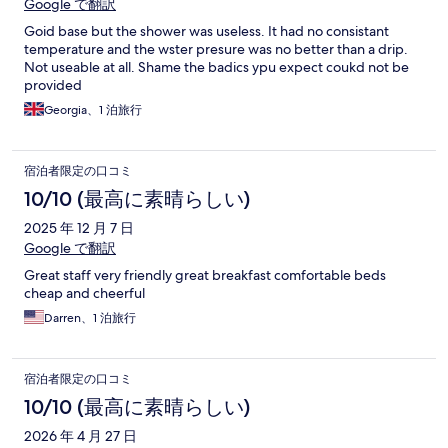
Google で翻訳
Goid base but the shower was useless. It had no consistant
temperature and the wster presure was no better than a drip.
Not useable at all. Shame the badics ypu expect coukd not be
provided
Georgia、1 泊旅行
宿泊者限定の口コミ
10/10 (最高に素晴らしい)
2025 年 12 月 7 日
Google で翻訳
Great staff very friendly great breakfast comfortable beds
cheap and cheerful
Darren、1 泊旅行
宿泊者限定の口コミ
10/10 (最高に素晴らしい)
2026 年 4 月 27 日