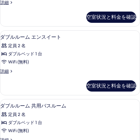
Ensuite
Triple
詳細
を
の
Room,
表
3
す
空室状況と料金を確認
示
Twin
べ
Beds,
す
Ensuite
て
ダブルルーム エンスイート | セーフティ
ダ
る
16
の
ダブルルーム エンスイート
の
ブ
詳
定員 2 名
細
写
ル
ダブルベッド 1 台
真
ル
WiFi (無料)
を
ー
ダ
詳細
表
ム
ブ
示
エ
ル
空室状況と料金を確認
ル
す
ン
ー
る
ス
ム
ダブルルーム 共用バスルーム | セーフテ
ダ
16
エ
ダブルルーム 共用バスルーム
イ
ブ
ン
ー
定員 2 名
ス
ル
イ
ト
ダブルベッド 1 台
ル
ー
の
WiFi (無料)
ト
ー
の
す
ダ