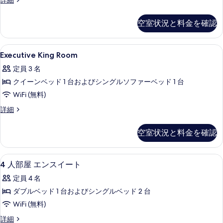
詳細
ム
詳
ブ
べ
細
共
ル
空室状況と料金を確認
て
ル
用
ー
の
バ
ム
Executive
Executive King Room | セーフ
写
3
共
Executive King Room
ス
King
用
真
ル
定員 3 名
バ
Room
を
ス
ー
クイーンベッド 1 台およびシングルソファーベッド 1 台
の
表
ル
ム
WiFi (無料)
す
ー
示
ム
の
べ
Executive
詳細
す
の
King
す
て
詳
Room
る
空室状況と料金を確認
べ
細
の
の
詳
て
写
細
4
4 人部屋 エンスイート | バスルーム 
の
真
14
4 人部屋 エンスイート
人
写
を
定員 4 名
部
真
表
ダブルベッド 1 台およびシングルベッド 2 台
屋
を
示
WiFi (無料)
エ
表
す
4
詳細
ン