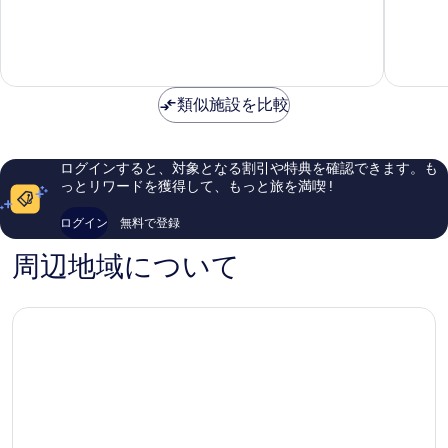
ー
ン
す
7.0、
5.2、
ン
グ
良
口
る
ヒ
い、
コ
ル
口
ミ
コ
267
類似施設を比較
ミ
件
28
件
件
の
件
口
ログインすると、対象となる割引や特典を確認できます。も
の
コ
っとリワードを獲得して、もっと旅を満喫 !
口
ミ
コ
ログイン
無料で登録
ミ
周辺地域について