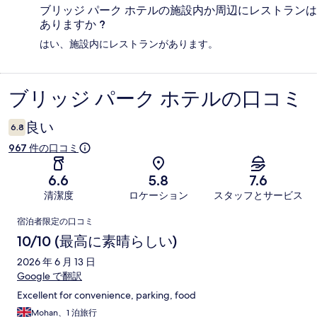
ブリッジ パーク ホテルの施設内か周辺にレストランは
ありますか ?
はい、施設内にレストランがあります。
ブリッジ パーク ホテルの口コミ
口
コ
良い
6.8
ミ
967 件の口コミ
6.6
5.8
7.6
清潔度
ロケーション
スタッフとサービス
口
宿泊者限定の口コミ
コ
10/10 (最高に素晴らしい)
ミ
2026 年 6 月 13 日
Google で翻訳
Excellent for convenience, parking, food
Mohan、1 泊旅行