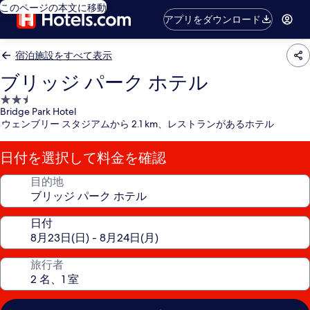
このページの本文に移動
アプリをダウンロード
宿泊施設をすべて表示
ブリッジ パーク ホテル
2.5
Bridge Park Hotel
つ
ウェンブリー スタジアムから 2.1 km、レストランがあるホテル
星
宿
日付を選択して料金を確認
泊
施
目的地
設
日付
旅行者