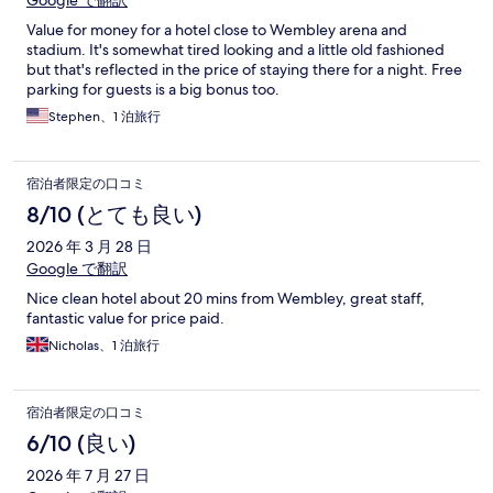
Google で翻訳
Value for money for a hotel close to Wembley arena and
stadium. It's somewhat tired looking and a little old fashioned
but that's reflected in the price of staying there for a night. Free
parking for guests is a big bonus too.
Stephen、1 泊旅行
宿泊者限定の口コミ
8/10 (とても良い)
2026 年 3 月 28 日
Google で翻訳
Nice clean hotel about 20 mins from Wembley, great staff,
fantastic value for price paid.
Nicholas、1 泊旅行
宿泊者限定の口コミ
6/10 (良い)
2026 年 7 月 27 日