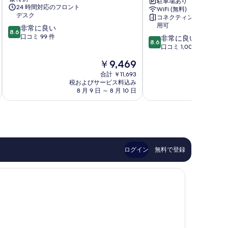
駐車場あり
ー
リ
24 時間対応のフロント
WiFi (無料)
ノ
テ
デスク
コネクティングルーム利
サ
ィ
用可
10
非常に良い
ン
ホ
8.6
段
口コミ 99 件
10
非常に良い
サ
テ
8.6
階
段
口コミ 1,002 件
ル
ル
中
階
ヴ
グ
現
￥9,469
8.6、
中
ァ
ラ
在
非
8.6、
合計 ￥11,693
リ
ン
の
常
税およびサービス料込み
税およ
非
オ
モ
料
8 月 9 日 ～ 8 月 10 日
8 月
に
常
ゴ
金
良
に
ル
は
い、
良
歴
￥9,469
口
い、
史
コ
口
地
ミ
コ
区
99
ミ
ログイン
無料で登録
件
1,002
件
件
の
件
口
の
コ
口
ミ
コ
ミ