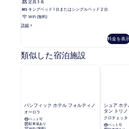
ダ
定員 3 名
す
件)
ブ
キングベッド 1 台またはシングルベッド 2 台
る
ル
WiFi (無料)
ま
ス
詳細
ー
た
ペ
料金を表
は
リ
ア
ツ
ダ
類似した宿泊施設
イ
ブ
ル
ン
ま
パシフィック ホテル フォルティノ
シュア ホテル
ル
た
ー
は
ツ
ム
イ
の
ン
ル
す
ー
パ
シ
パシフィック ホテル フォルティノ
シュア ホテ
べ
ム
シ
ュ
タン トリノ
オーロラ
の
て
フ
ア
クロチェッタ
詳
ペット可
ィ
ホ
の
細
駐車場あり
ッ
テ
ペット可
WiFi (無料)