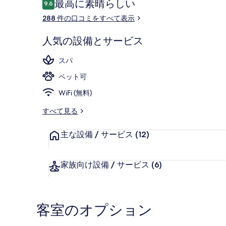
口
最高に素晴らしい
9.6
10段階中9.6
コ
288 件の口コミをすべて表示
ミ
屋内スパ浴槽
人気の設備とサービス
スパ
ペット可
WiFi (無料)
すべて見る
主な設備 / サービス
(12)
家族向け設備 / サービス
(6)
客室のオプション