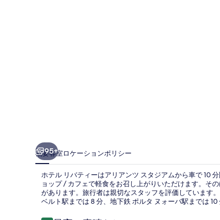
テ
ィ
ー
の
写
真
ギ
ャ
ラ
リ
95+
概要
客室
ロケーション
ポリシー
ー
ホテル リバティーはアリアンツ スタジアムから車で 1
ョップ / カフェで軽食をお召し上がりいただけます。その
があります。旅行者は親切なスタッフを評価しています。
ベルト駅までは 8 分、地下鉄 ポルタ ヌォーバ駅までは 10