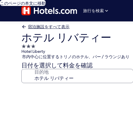
このページの本文に移動
旅行を検索
宿泊施設をすべて表示
ホテル リバティー
3.0
Hotel Liberty
つ
市内中心に位置するトリノのホテル、バー / ラウンジあり
星
日付を選択して料金を確認
宿
目的地
泊
施
設
ホ
テ
ル
リ
バ