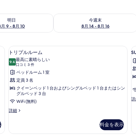
- 8月 10 の空室状況をチェック
今週末 8月 14 - 8月 16 の空室状況を
明日
今週末
8月 9 - 8月 10
8月 14 - 8月 16
 高級寝具、羽毛の掛け布団、ピロートップベッド、ミニバー
トリプルルーム | 高級寝具、羽毛の
S
ト
8
トリプルルーム
S
C
リ
最高に素晴らしい
9.4
V
10 点中 9.4
プ
(口
口コミ 3 件
I
コ
ル
ベッドルーム 1 室
ミ
ル
定員 3 名
3
ー
クイーンベッド 1 台およびシングルベッド 1 台またはシン
件)
グルベッド 3 台
ム
SU
詳
WiFi (無料)
の
C
V
ト
詳細
す
I
リ
べ
の
プ
示
料金を表示
詳
ル
て
細
ル