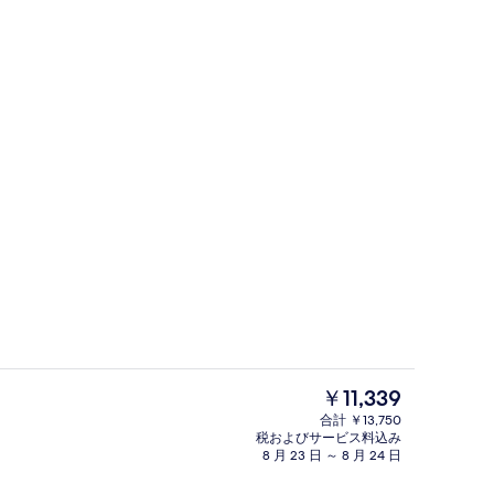
TE (Edificio Annesso all Hotel) | 高級寝具、羽毛の掛け布団、ピロートッ
コーヒー サービス
現
￥11,339
在
合計 ￥13,750
の
税およびサービス料込み
ー形式)、毎日提供 (有料)
HOME SUITE (Edificio Anne
料
8 月 23 日 ～ 8 月 24 日
金
は