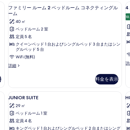
の
ー
、羽毛の掛け布団、ピロートップベッド、ミニバー
ファミリー ルーム 2 ベッドルーム 
4
フ
9
ム
写
ファミリー ルーム 2 ベッドルーム コネクティングル
4
ァ
の
ーム
真
詳
10
ミ
40 ㎡
を
細
リ
ベッドルーム 2 室
表
ー
定員 5 名
示
ル
クイーンベッド 1 台およびシングルベッド 3 台またはシン
す
ー
グルベッド 5 台
る
ム
WiFi (無料)
4
詳
2
フ
詳細
人
ァ
ベ
部
ミ
ッ
屋
示
料金を表示
リ
の
ド
ー
詳
ル
ピロートップベッド、ミニバー
ル
JUNIOR
JUNIOR SUITE | 高級寝具、羽
H
細
6
ー
JUNIOR SUITE
HO
SUITE
S
ー
ム
29 ㎡
2
(E
の
ム
ベ
ベッドルーム 1 室
A
す
コ
ッ
al
定員 4 名
べ
ド
ネ
H
ル
キングベッド 1 台およびシングルベッド 2 台またはシング