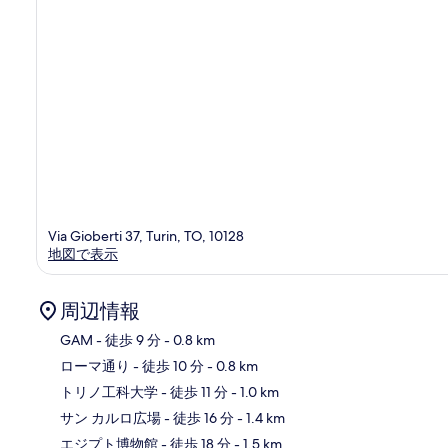
Via Gioberti 37, Turin, TO, 10128
地図で表示
周辺情報
GAM
- 徒歩 9 分
- 0.8 km
ローマ通り
- 徒歩 10 分
- 0.8 km
地
トリノ工科大学
- 徒歩 11 分
- 1.0 km
サン カルロ広場
- 徒歩 16 分
- 1.4 km
エジプト博物館
- 徒歩 18 分
- 1.5 km