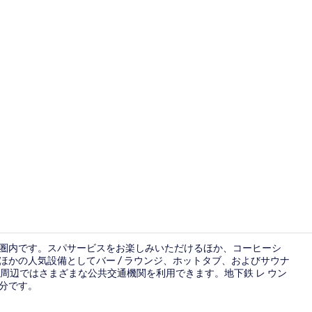
HOME SUI
0 分圏内です。スパサービスをお楽しみいただけるほか、コーヒーシ
ほかの人気設備としてバー / ラウンジ、ホットタブ、およびサウナ
周辺ではさまざまな公共交通機関を利用できます。地下鉄 レ ウン
朝食 (オーダ
 分です。