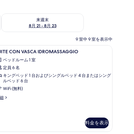
チェック
来週末 8月 21 - 8月 23 の空室状況をチェック
来週末
8月 21 - 8月 23
9 室中 9 室を表示中
掛け布団、ピロートップベッド、ミニバー
UITE
SUITE CON VASCA IDROMASSAGG
10
UITE CON VASCA IDROMASSAGGIO
ON
ベッドルーム 1 室
ASCA
定員 6 名
DROMASSAGGIO
の
キングベッド 1 台およびシングルベッド 4 台またはシング
ルベッド 6 台
す
WiFi (無料)
べ
ITE
細
て
ON
の
ASCA
DROMASSAGGIO
写
真
料金を表示
を