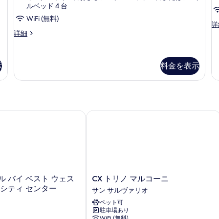
て
ク
ー
ルベッド 4 台
の
ム
テ
WiFi (無料)
コ
H
詳
写
ィ
ネ
JUNIOR
SU
詳細
真
ン
ク
SUITE
(E
テ
の
A
を
グ
ィ
詳
all
表
示
料金を表示
ル
ン
細
Ho
グ
示
の
ー
ル
詳
す
ム
ー
細
る
ム
の
の
 バイ ベスト ウェスタン トリノ シティ センター
CX トリノ マルコーニ
す
詳
細
べ
て
の
写
CX
ル バイ ベスト ウェス
CX トリノ マルコーニ
真
ト
 シティ センター
サン サルヴァリオ
を
リ
ペット可
ノ
表
駐車場あり
マ
WiFi (無料)