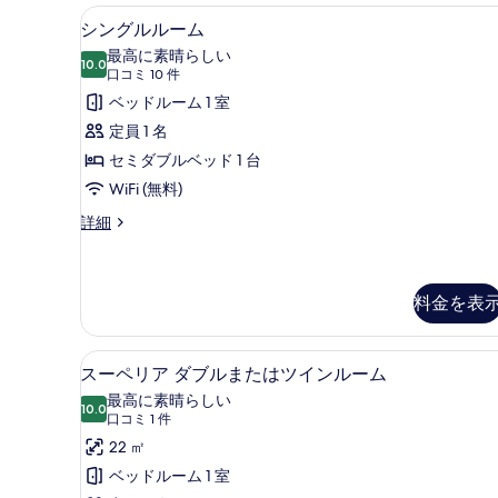
ム
ツ
シングルルーム | 高級寝具
シ
6
イ
の
シングルルーム
ン
ン
す
最高に素晴らしい
ル
10.0
10 点中 10.0
グ
(口
口コミ 10 件
べ
ー
コ
ル
ベッドルーム 1 室
ム
て
ミ
の
ル
定員 1 名
の
詳
10
ー
セミダブルベッド 1 台
細
写
件)
ム
WiFi (無料)
真
の
シ
詳細
を
ン
す
表
グ
べ
ル
示
ル
料金を表
て
す
ー
の
ム
る
高級寝具、羽毛の掛け布団、
ス
の
写
9
スーペリア ダブルまたはツインルーム
詳
ー
真
最高に素晴らしい
細
10.0
10 点中 10.0
ペ
(口
を
口コミ 1 件
コ
リ
22 ㎡
表
ミ
ア
ベッドルーム 1 室
示
1