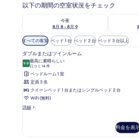
以下の期間の空室状況をチェック
今夜 8月 8 - 8月 9 の空室状況をチェック
明日 8月 9 
今夜
8月 8 - 8月 9
利
すべての客室
ベッド 1 台
ベッド 2 台
ベッド 3 台以上
用
ダブルまたはツインルーム |
ダ
可
7
ダブルまたはツインルーム
ブ
能
最高に素晴らしい
9.8
な
10 点中 9.8
ル
(口
口コミ 14 件
客
コ
ま
ベッドルーム 1 室
室
ミ
た
定員 3 名
の
14
は
クイーンベッド 1 台またはシングルベッド 2 台
絞
件)
ツ
WiFi (無料)
り
イ
込
ダ
詳細
ブ
み
ン
ル
条
ル
ま
件
料金を表
た
ー
は