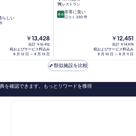
示
ル
レストラン
コ
す
10
非常に良い
ー
8.6
る
段
口コミ 230 件
晴らしい
ニ
階
件
サ
中
ン
8.6、
サ
現
現
￥13,428
￥12,451
非
ル
在
在
常
合計 ￥16,412
合計 ￥14,974
ヴ
の
の
税およびサービス料込み
税およびサービス料込み
に
ァ
料
料
8 月 12 日 ～ 8 月 13 日
8 月 10 日 ～ 8 月 11 日
良
リ
金
金
い、
オ
は
は
類似施設を比較
口
￥13,428
￥12,451
コ
ミ
230
典を確認できます。もっとリワードを獲得
件
件
の
口
コ
ミ