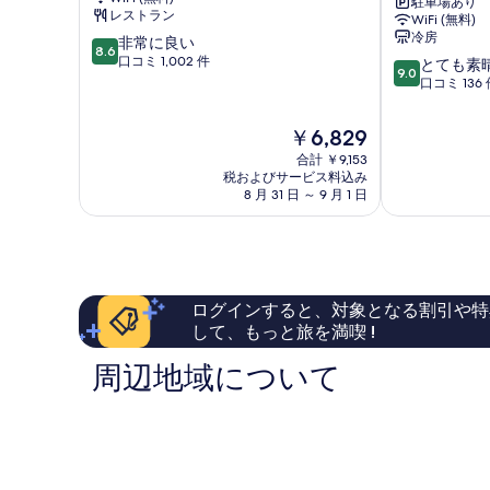
写
駐車場あり
ク
ル
レストラン
WiFi (無料)
ホ
バ
真
冷房
10
非常に良い
テ
イ
8.6
を
段
口コミ 1,002 件
10
ル
ベ
とても素
9.0
階
段
フ
ス
口コミ 136 
表
中
階
ォ
ト
示
8.6、
中
ル
ウ
現
￥6,829
非
す
9.0、
テ
ェ
在
常
合計 ￥9,153
と
ィ
ス
る
の
税およびサービス料込み
に
て
ノ
タ
料
8 月 31 日 ～ 9 月 1 日
良
も
オ
ン
金
い、
素
ー
ト
は
口
晴
ロ
リ
￥6,829
コ
ら
ラ
ノ
ミ
し
シ
1,002
い、
テ
ログインすると、対象となる割引や特
件
口
ィ
して、もっと旅を満喫 !
件
コ
セ
の
ミ
ン
周辺地域について
口
136
タ
コ
件
ー
ミ
件
ク
の
ロ
口
チ
コ
ェ