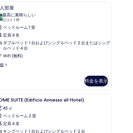
表
コネクティングルーム | 高級寝具、羽毛の掛け布団、ピロートップベッド、ミニ
4 人部屋 | 高級寝具、羽毛の掛け布団、ピ
6
 人部屋
人
示
最高に素晴らしい
.0
部
す
10 点中 10.0
(口
口コミ 1 件
屋
コ
る
ベッドルーム 1 室
ミ
の
定員 4 名
1
す
ダブルベッド 1 台およびシングルベッド 2 台またはシング
件)
ルベッド 4 台
べ
WiFi (無料)
て
細
の
写
真
料金を表示
を
毛の掛け布団、ピロートップベッド、ミニバー
表
OME
HOME SUITE (Edificio Annesso al
18
ME SUITE (Edificio Annesso all Hotel)
UITE
示
45 ㎡
dificio
す
ベッドルーム 2 室
nnesso
る
l
定員 4 名
otel)
キングベッド 1 台およびシングルベッド 2 台