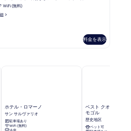
の
WiFi (無料)
す
OME
細
べ
ITE
dificio
て
nnesso
の
料金を表示
tel)
写
真
を
表
ホテル・ロマーノ
ベスト クオリティ ホテ
示
す
る
ホ
ベ
ホテル・ロマーノ
ベスト クオリティ ホ
テ
ス
モゴル
サン サルヴァリオ
ル・
ト
歴史地区
駐車場あり
ロ
ク
WiFi (無料)
マ
オ
ペット可
冷房