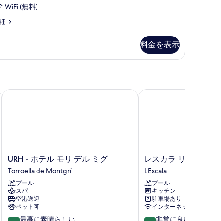
WiFi (無料)
細
料金を表示
URH - ホテル モリ デル ミグ
レスカラ リゾート
URH
レ
URH - ホテル モリ デル ミグ
レスカラ リゾート
-
ス
Torroella de Montgrí
L'Escala
ホ
カ
プール
プール
テ
ラ
スパ
キッチン
ル
リ
空港送迎
駐車場あり
モ
ゾ
ペット可
インターネットアクセス
リ
ー
10
10
最高に素晴らしい
非常に良い
デ
ト