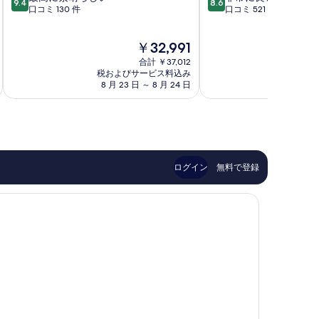
9.4
8.6
段
段
口コミ 130 件
口コミ 521 件
ル
L'Escala
階
階
ミ
中
中
グ
現
￥32,991
9.4、
8.6、
Torroella
在
最
非
de
合計 ￥37,012
の
高
常
税およびサービス料込み
税およ
Montgrí
料
8 月 23 日 ～ 8 月 24 日
9 
に
に
金
素
良
は
晴
い、
￥32,991
ら
口
し
コ
い、
ミ
口
521
ログイン
無料で登録
コ
件
ミ
件
130
の
件
口
件
コ
の
ミ
口
コ
ミ