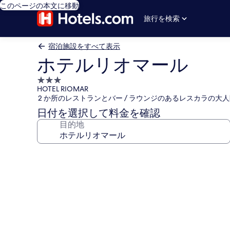
このページの本文に移動
旅行を検索
宿泊施設をすべて表示
ホテルリオマール
3.0
HOTEL RIOMAR
つ
2 か所のレストランとバー / ラウンジのあるレスカラの大
星
日付を選択して料金を確認
宿
目的地
泊
施
設
ホ
テ
ル
リ
オ