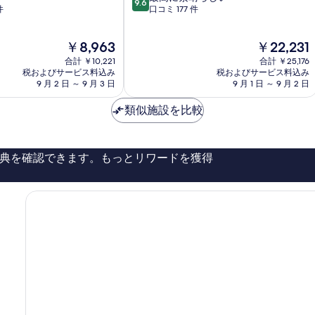
9.6
す
段
件
口コミ 177 件
階
る
中
現
現
￥8,963
￥22,231
9.6、
在
在
最
合計 ￥10,221
合計 ￥25,176
の
の
高
税およびサービス料込み
税およびサービス料込み
料
料
9 月 2 日 ～ 9 月 3 日
9 月 1 日 ～ 9 月 2 日
に
金
金
素
は
は
類似施設を比較
晴
￥8,963
￥22,231
ら
し
い、
典を確認できます。もっとリワードを獲得
口
コ
ミ
177
件
件
の
口
コ
ミ