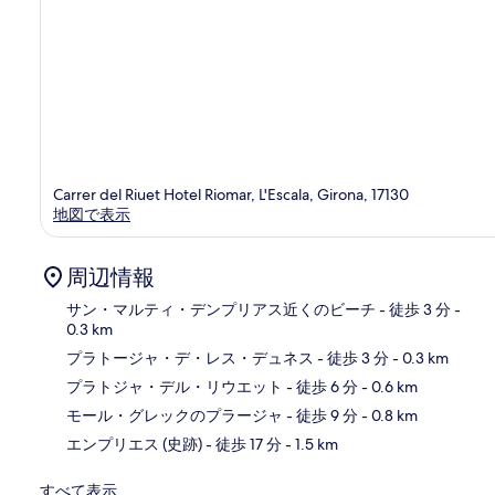
Carrer del Riuet Hotel Riomar, L'Escala, Girona, 17130
地図で表示
周辺情報
サン・マルティ・デンプリアス近くのビーチ
- 徒歩 3 分
-
0.3 km
プラトージャ・デ・レス・デュネス
- 徒歩 3 分
- 0.3 km
地
プラトジャ・デル・リウエット
- 徒歩 6 分
- 0.6 km
モール・グレックのプラージャ
- 徒歩 9 分
- 0.8 km
エンプリエス (史跡)
- 徒歩 17 分
- 1.5 km
すべて表示