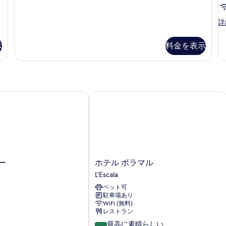
ル
ガ
ル
ー
エ
詳
ー
コ
ム
デ
ノ
ガ
示
料金を表示
ン
ミ
ー
ー
ビ
デ
4
ン
ュ
人
ビ
部
ー
ュ
屋
ホテル ボラマル
ー
の
の
の
す
詳
詳
細
細
べ
て
の
ホ
ー
ホテル ボラマル
写
テ
L'Escala
真
ル
ペット可
ボ
を
駐車場あり
ラ
WiFi (無料)
表
マ
レストラン
ル
示
10
最高に素晴らしい
L'Escala