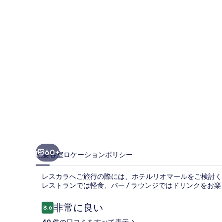
マ
ー
ル
の
写
真
ギ
ャ
ラ
リ
60+
概要
客室
ロケーション
ポリシー
ー
レスカラへご旅行の際には、ホテルリオマールをご検討く
レストランでは軽食、バー / ラウンジではドリンクをお
口
非常に良い
8.6
10段階中8.6
コ
49 件の口コミをすべて表示