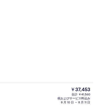
 人部屋 ガーデンビュー 1 階 | 部屋からの景観
ファミリー トリプルルーム シービュー |
現
￥37,453
在
合計 ￥41,560
の
税およびサービス料込み
ティオ
ビーチの近く
料
8 月 10 日 ～ 8 月 11 日
金
は