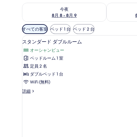
今夜 8月 8 - 8月 9 の空室状況をチェック
明日 8月 9 
今夜
8月 8 - 8月 9
利
すべての客室
ベッド 1 台
ベッド 2 台
用
外観
ス
可
1
スタンダード ダブルルーム
タ
能
オーシャンビュー
な
ン
ベッドルーム 1 室
客
ダ
定員 2 名
室
ー
の
ダブルベッド 1 台
ド
絞
WiFi (無料)
ダ
り
ス
詳細
ブ
込
タ
み
ル
ン
条
ダ
ル
ー
件
ー
ド
ダ
ム
ブ
の
ル