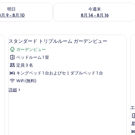
- 8月 10 の空室状況をチェック
今週末 8月 14 - 8月 16 の空室状況を
明日
今週末
8月 9 - 8月 10
8月 14 - 8月 16
スタンダード トリプルルーム ガーデンビュ
ス
6
スタンダード トリプルルーム ガーデンビュー
タ
ガーデンビュー
ン
ベッドルーム 1 室
ダ
定員 3 名
ー
キングベッド 1 台およびセミダブルベッド 1 台
ド
WiFi (無料)
ト
ス
詳細
リ
タ
プ
ン
ダ
エ
ル
ー
ル
ド
ト
ー
リ
ム
プ