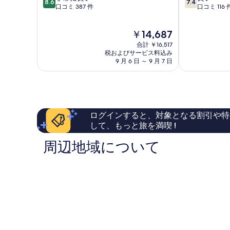
8.6
7.4
段
段
口コミ 387 件
口コミ 116 
ス
階
階
マ
中
中
ー
現
￥14,687
8.6、
7.4、
ル
在
非
良
L'Escala
合計 ￥16,517
の
常
い、
税およびサービス料込み
料
9 月 6 日 ～ 9 月 7 日
に
口
金
良
コ
は
い、
ミ
￥14,687
口
116
コ
件
ミ
件
ログインすると、対象となる割引や特
387
の
して、もっと旅を満喫 !
件
口
件
コ
周辺地域について
の
ミ
口
コ
ミ