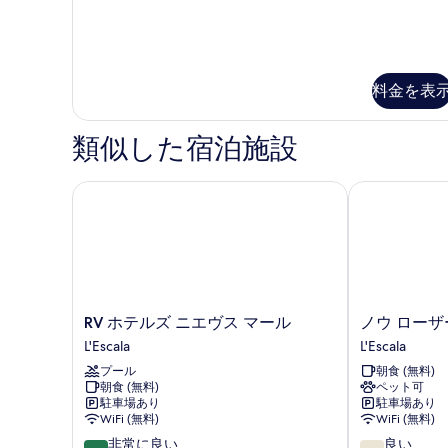
ル
す
ー
べ
ム
の
て
詳
料金を表
の
細
写
類似した宿泊施設
真
を
RV ホテルズ ニエヴス マール
ノウ ローザー
表
示
す
る
RV
ノ
RV ホテルズ ニエヴス マール
ノウ ローザ
ホ
ウ
L'Escala
L'Escala
テ
ロ
プール
朝食 (無料)
ル
ー
朝食 (無料)
ペット可
ズ
ザ
駐車場あり
駐車場あり
ニ
ー
WiFi (無料)
WiFi (無料)
エ
L'Escala
10
10
非常に良い
良い
ヴ