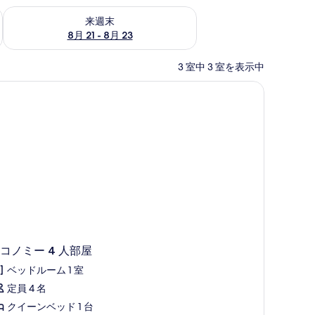
チェック
来週末 8月 21 - 8月 23 の空室状況をチェック
来週末
8月 21 - 8月 23
3 室中 3 室を表示中
ー | WiFi (無料)、ベッドシーツ
コノミー 4 人部屋
ベッドルーム 1 室
定員 4 名
クイーンベッド 1 台