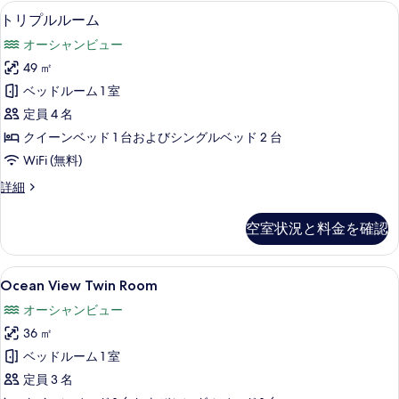
詳
トリプルルーム | デスク、WiFi 
ト
表
9
細
トリプルルーム
リ
示
オーシャンビュー
プ
す
49 ㎡
ル
る
ベッドルーム 1 室
ル
定員 4 名
ー
クイーンベッド 1 台およびシングルベッド 2 台
ム
WiFi (無料)
の
ト
詳細
す
リ
べ
プ
空室状況と料金を確認
ル
て
ル
の
ー
Ocean
Ocean View Twin Room | 
8
ム
Ocean View Twin Room
写
View
の
真
オーシャンビュー
詳
Twin
細
を
36 ㎡
Room
表
の
ベッドルーム 1 室
示
す
定員 3 名