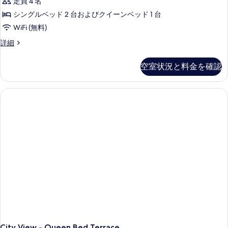
定員 4 名
シングルベッド 2 台およびクイーンベッド 1 台
WiFi (無料)
Ocean
詳細
View
-
空室状況と料金を確認
Queen
Bed
+
Single
Bed
+
Single
Bed
Terrace
の
詳
細
City View - Queen Bed Terrace