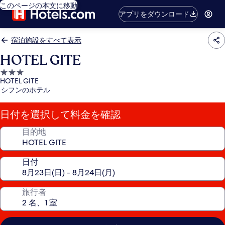
このページの本文に移動
アプリをダウンロード
宿泊施設をすべて表示
HOTEL GITE
3.0
HOTEL GITE
つ
シフンのホテル
星
宿
日付を選択して料金を確認
泊
施
目的地
設
日付
旅行者