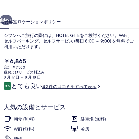
ャ
前へ
次へ
ラ
39+
概要
客室
ロケーション
ポリシー
リ
シフンへご旅行の際には、HOTEL GITEをご検討ください。WiFi、
ー
セルフパーキング、セルフサービス (毎日 8:00 ～ 9:00) を無料でご
利用いただけます。
現
￥6,865
在
合計 ￥7,580
の
税およびサービス料込み
料
8 月 17 日 ～ 8 月 18 日
金
口
とても良い
8.2
42 件の口コミをすべて表示
Ocean View Twin Room | 
は
10段階中8.2
コ
￥6,865
ミ
で
す
人気の設備とサービス
朝食 (無料)
駐車場 (無料)
WiFi (無料)
冷房