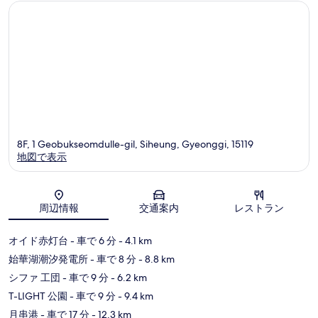
口
コ
ミ
8F, 1 Geobukseomdulle-gil, Siheung, Gyeonggi, 15119
地図で表示
地図
周辺情報
交通案内
レストラン
オイド赤灯台
- 車で 6 分
- 4.1 km
始華湖潮汐発電所
- 車で 8 分
- 8.8 km
シファ 工団
- 車で 9 分
- 6.2 km
T-LIGHT 公園
- 車で 9 分
- 9.4 km
月串港
- 車で 17 分
- 12.3 km