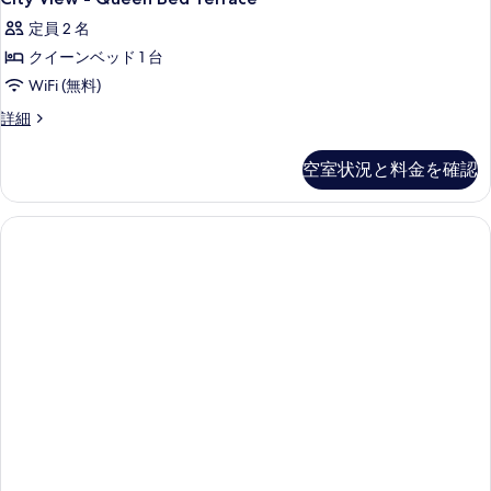
定員 2 名
クイーンベッド 1 台
WiFi (無料)
City
詳細
View
-
空室状況と料金を確認
Queen
Bed
Terrace
の
詳
細