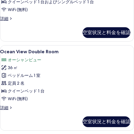
示
クイーンベッド 1 台およびシングルベッド 1 台
ム
す
WiFi (無料)
の
る
ツ
詳細
す
イ
べ
ン
空室状況と料金を確認
ル
て
ー
の
ム
Ocean
Ocean View Double Room 
8
の
Ocean View Double Room
写
View
詳
真
オーシャンビュー
細
Double
を
36 ㎡
Room
表
の
ベッドルーム 1 室
示
す
定員 2 名
す
べ
クイーンベッド 1 台
る
て
WiFi (無料)
の
Ocean
詳細
View
写
Double
空室状況と料金を確認
真
Room
の
を