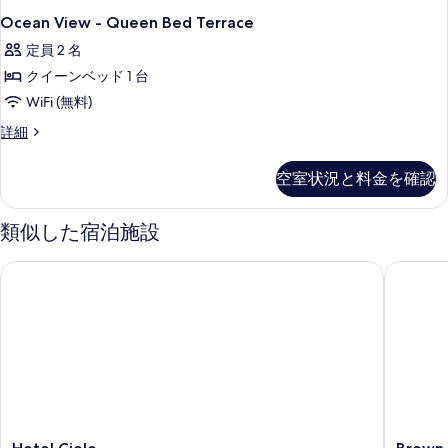
Ocean View - Queen Bed Terrace
定員 2 名
クイーンベッド 1 台
WiFi (無料)
Ocean
詳細
View
-
空室状況と料金を確認
Queen
Bed
Terrace
類似した宿泊施設
の
詳
Hotel Cielo
Brown D
細
Hotel
Brown