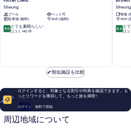
Hotel Cielo
Brown
Cielo
Dot
Siheung
Siheung
Siheung
Geobuk
プール
ペット可
朝食 (
Siheung
駐車場 (無料)
WiFi (無料)
WiFi 
10
10
とても素晴らしい
とて
9.0
8.4
段
段
口コミ 140 件
口コミ
階
階
中
中
9.0、
8.4、
と
と
て
て
も
も
素
良
類似施設を比較
晴
い、
ら
口
し
コ
い、
ミ
ログインすると、対象となる割引や特典を確認できます。も
口
20
っとリワードを獲得して、もっと旅を満喫 !
コ
件
ミ
件
ログイン
無料で登録
140
の
件
口
周辺地域について
件
コ
の
ミ