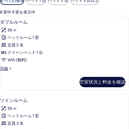
すべての客室
ベッド 1 台
ベッド 2 台
ベッド 3 台以上
用
可
8 室中 8 室を表示中
能
ダブルルーム | デスク、WiFi (無
ダ
8
ダブルルーム
な
ブ
客
36 ㎡
ル
室
ベッドルーム 1 室
ル
の
定員 2 名
ー
絞
クイーンベッド 1 台
り
ム
WiFi (無料)
込
の
み
ダ
詳細
す
ブ
条
べ
ル
件
空室状況と料金を確認
ル
て
ー
の
ム
ツインルーム | デスク、WiFi (無
ツ
8
の
ツインルーム
写
イ
詳
真
36 ㎡
細
ン
を
ベッドルーム 1 室
ル
表
定員 3 名
ー