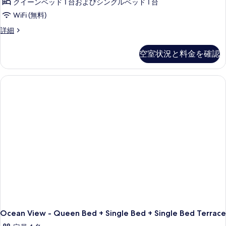
す
べ
クイーンベッド 1 台およびシングルベッド 1 台
る
て
WiFi (無料)
の
Ocean
詳細
View
写
Twin
空室状況と料金を確認
真
Room
の
を
詳
表
細
示
す
る
Ocean View - Queen Bed + Single Bed + Single Bed Terrace