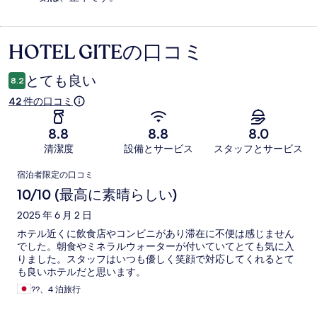
HOTEL GITEの口コミ
口
コ
とても良い
8.2
ミ
42 件の口コミ
8.8
8.8
8.0
清潔度
設備とサービス
スタッフとサービス
口
宿泊者限定の口コミ
コ
10/10 (最高に素晴らしい)
ミ
2025 年 6 月 2 日
ホテル近くに飲食店やコンビニがあり滞在に不便は感じません
でした。朝食やミネラルウォーターが付いていてとても気に入
りました。スタッフはいつも優しく笑顔で対応してくれるとて
も良いホテルだと思います。
??、4 泊旅行