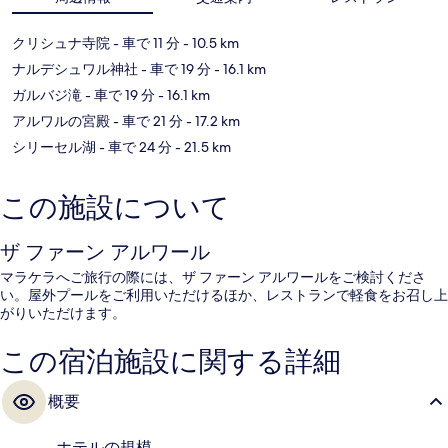
クリシュナ寺院
- 車で 11 分
- 10.5 km
ナルデシュワル神社
- 車で 19 分
- 16.1 km
ガルバジ滝
- 車で 19 分
- 16.1 km
アルワルの宮殿
- 車で 21 分
- 17.2 km
シリーセル湖
- 車で 24 分
- 21.5 km
この施設について
ザ ファーン アルワール
マラケラへご旅行の際には、ザ ファーン アルワールをご検討くださ
い。屋外プールをご利用いただけるほか、レストランで軽食をお召し上
がりいただけます。
この宿泊施設に関する詳細
概要
ホテルの規模