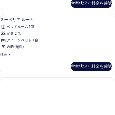
ル
ゼ
空室状況と料金を確認
示
ク
ー
テ
す
ム
ィ
セーフティボックス (室内)、デスク、
ス
る
1
ブ
スーペリア ルーム
の
ー
ル
す
ベッドルーム 1 室
ー
ペ
ム
べ
定員 2 名
リ
の
て
クイーンベッド 1 台
詳
ア
細
の
WiFi (無料)
ル
写
ス
詳細
ー
ー
真
ム
ペ
空室状況と料金を確認
を
リ
の
ア
表
す
ル
示
ー
べ
ム
す
て
の
る
詳
の
細
写
真