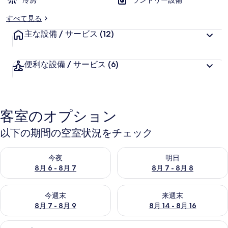
冷房
ランドリー設備
すべて見る
主な設備 / サービス
(12)
便利な設備 / サービス
(6)
客室のオプション
以下の期間の空室状況をチェック
今夜 8月 6 - 8月 7 の空室状況をチェック
明日 8月 7 - 8月 8 の空室
今夜
明日
8月 6 - 8月 7
8月 7 - 8月 8
今週末 8月 7 - 8月 9 の空室状況をチェック
来週末 8月 14 - 8月 16 の
今週末
来週末
8月 7 - 8月 9
8月 14 - 8月 16
スタンダード ルーム | セーフティボッ
ス