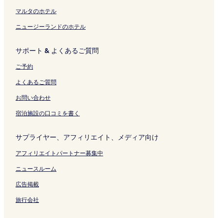
t
ク
ク
ジ
r
を
マルタのホテル
e
開
ニュージーランドのホテル
の
く
ペ
リ
ー
ン
サポート & よくあるご質問
ジ
ク
を
ご予約
開
く
よくあるご質問
リ
ン
お問い合わせ
ク
宿泊施設の口コミを書く
サプライヤー、アフィリエイト、メディア向け
アフィリエイトパートナー募集中
ニュースルーム
広告掲載
旅行会社