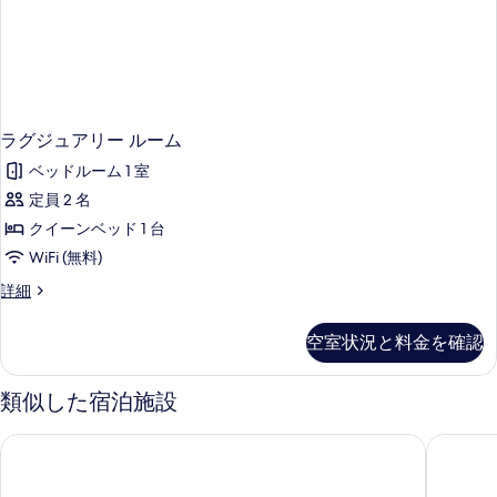
を
表
示
す
る
ラグジュアリー ルーム
ベッドルーム 1 室
定員 2 名
クイーンベッド 1 台
WiFi (無料)
ラ
詳細
グ
ジ
空室状況と料金を確認
ュ
ア
リ
類似した宿泊施設
ー
ル
レッド フォックス バイ レモンツリーホテルズ, アルワール
レモン 
ー
ム
の