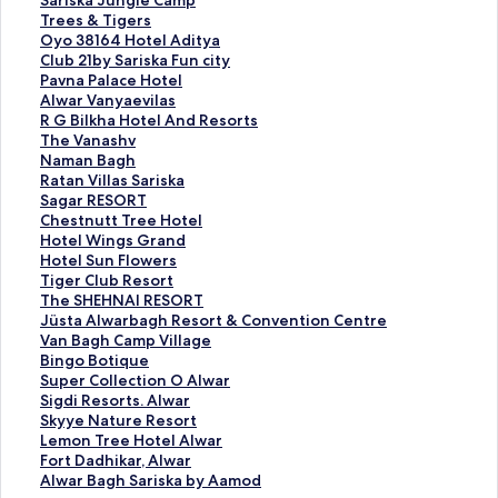
Sariska Jungle Camp
a
T
Trees & Tigers
r
r
O
Oyo 38164 Hotel Aditya
i
e
y
C
Club 21by Sariska Fun city
s
e
o
l
P
Pavna Palace Hotel
k
s
3
u
a
A
Alwar Vanyaevilas
a
&
8
b
v
l
R
R G Bilkha Hotel And Resorts
J
T
1
2
n
w
G
T
The Vanashv
u
i
6
1
a
a
B
h
N
Naman Bagh
n
g
4
b
P
r
i
e
a
R
Ratan Villas Sariska
g
e
H
y
a
V
l
V
m
a
S
Sagar RESORT
l
r
o
S
l
a
k
a
a
t
a
C
Chestnutt Tree Hotel
e
s
t
a
a
n
h
n
n
a
g
h
H
Hotel Wings Grand
C
の
e
r
c
y
a
a
B
n
a
e
o
H
Hotel Sun Flowers
a
ペ
l
i
e
a
H
s
a
V
r
s
t
o
T
Tiger Club Resort
m
ー
A
s
H
e
o
h
g
i
R
t
e
t
i
T
The SHEHNAI RESORT
p
ジ
d
k
o
v
t
v
h
l
E
n
l
e
g
h
J
Jüsta Alwarbagh Resort & Convention Centre
の
を
i
a
t
i
e
の
の
l
S
u
W
l
e
e
ü
V
Van Bagh Camp Village
ペ
開
t
F
e
l
l
ペ
ペ
a
O
t
i
S
r
S
s
a
B
Bingo Botique
ー
く
y
u
l
a
A
ー
ー
s
R
t
n
u
C
H
t
n
i
S
Super Collection O Alwar
ジ
リ
a
n
の
s
n
ジ
ジ
S
T
T
g
n
l
E
a
B
n
u
S
Sigdi Resorts. Alwar
を
ン
の
c
ペ
の
d
を
を
a
の
r
s
F
u
H
A
a
g
p
i
S
Skyye Nature Resort
開
ク
ペ
i
ー
ペ
R
開
開
r
ペ
e
G
l
b
N
l
g
o
e
g
k
L
Lemon Tree Hotel Alwar
く
ー
t
ジ
ー
e
く
く
i
ー
e
r
o
R
A
w
h
B
r
d
y
e
F
Fort Dadhikar, Alwar
リ
ジ
y
を
ジ
s
リ
リ
s
ジ
H
a
w
e
I
a
C
o
C
i
y
m
o
A
Alwar Bagh Sariska by Aamod