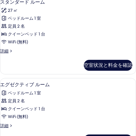
2
スタンダード ルーム
タ
27 ㎡
ン
ベッドルーム 1 室
ダ
定員 2 名
ー
クイーンベッド 1 台
ド
WiFi (無料)
ル
ス
詳細
ー
タ
ム
ン
空室状況と料金を確認
ダ
の
ー
す
ド
エグゼクティブ ルーム | セーフティボ
エ
1
ル
エグゼクティブ ルーム
べ
グ
ー
て
ベッドルーム 1 室
ム
ゼ
の
の
定員 2 名
ク
詳
写
クイーンベッド 1 台
細
テ
真
WiFi (無料)
ィ
を
エ
詳細
ブ
グ
表