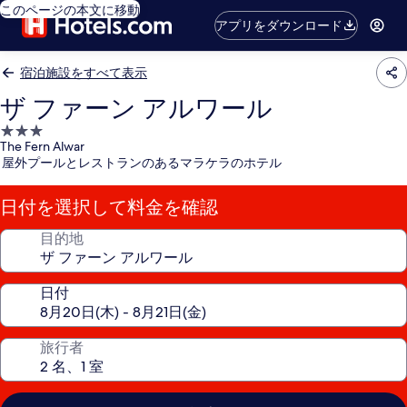
このページの本文に移動
アプリをダウンロード
宿泊施設をすべて表示
ザ ファーン アルワール
3.0
The Fern Alwar
つ
屋外プールとレストランのあるマラケラのホテル
星
宿
日付を選択して料金を確認
泊
施
目的地
設
日付
旅行者