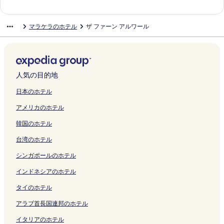
ン
を
の
開
を
o
ン
ン
k
を
o
n
e
s
R
r
a
t
o
R
e
o
r
l
ク
開
ペ
く
開
r
ク
ク
a
開
t
d
r
o
E
b
m
i
l
e
N
n
t
w
く
ー
リ
く
t
の
く
e
の
s
r
S
a
p
q
l
s
a
T
D
a
マラケラのホテル
ザ ファーン アルワール
リ
ジ
ン
リ
s
ペ
リ
l
ペ
の
t
O
g
V
u
e
o
t
r
a
r
ン
を
ク
ン
の
ー
ン
の
ー
ペ
の
R
h
i
e
c
r
u
e
d
B
ク
開
ク
ペ
ジ
ク
ペ
ジ
ー
ペ
T
R
l
の
t
t
r
e
h
a
く
ー
を
ー
を
ジ
ー
の
e
l
ペ
i
s
e
H
i
g
リ
ジ
開
ジ
開
を
ジ
ペ
s
a
ー
o
.
R
o
k
h
ン
を
く
を
く
開
を
ー
o
g
ジ
n
A
e
t
a
S
人気の目的地
ク
開
リ
開
リ
く
開
ジ
r
e
を
O
l
s
e
r
a
く
ン
く
ン
リ
く
を
t
の
開
A
w
o
l
,
r
日本のホテル
リ
ク
リ
ク
ン
リ
開
&
ペ
く
l
a
r
A
A
i
アメリカのホテル
ン
ン
ク
ン
く
C
ー
リ
w
r
t
l
l
s
ク
ク
ク
リ
o
ジ
ン
a
の
の
w
w
k
韓国のホテル
ン
n
を
ク
r
ペ
ペ
a
a
a
ク
v
開
の
ー
ー
r
r
b
台湾のホテル
e
く
ペ
ジ
ジ
の
の
y
n
リ
ー
を
を
ペ
ペ
A
シンガポールのホテル
t
ン
ジ
開
開
ー
ー
a
i
ク
を
く
く
ジ
ジ
m
インドネシアのホテル
o
開
リ
リ
を
を
o
タイのホテル
n
く
ン
ン
開
開
d
C
リ
ク
ク
く
く
の
アラブ首長国連邦のホテル
e
ン
リ
リ
ペ
n
ク
ン
ン
ー
イタリアのホテル