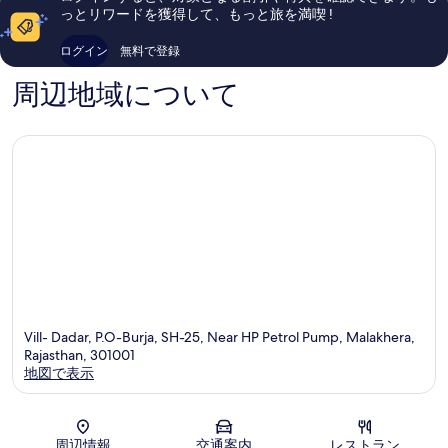
ル
16
件
っとリワードを獲得して、もっと旅を満喫 !
ズ,
件
の
ア
件
口
ログイン
無料で登録
ル
の
コ
ワ
口
ミ
周辺地域について
ー
コ
ル
ミ
Alwar
Vill- Dadar, P.O-Burja, SH-25, Near HP Petrol Pump, Malakhera,
Rajasthan, 301001
地図で表示
地図
周辺情報
交通案内
レストラン