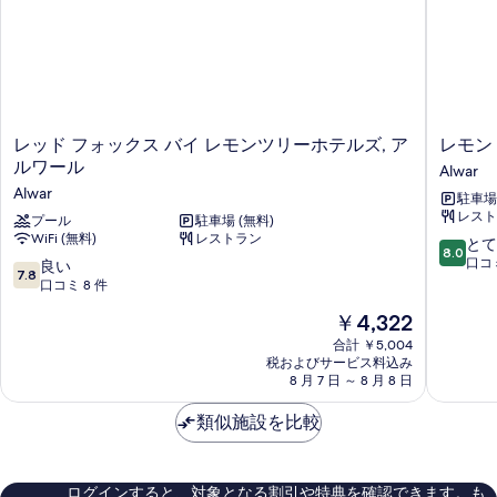
詳
細
レ
レ
レッド フォックス バイ レモンツリーホテルズ, ア
レモン
ッ
モ
ルワール
Alwar
ド
ン
Alwar
駐車場 
フ
ツ
レスト
ォ
プール
駐車場 (無料)
リ
WiFi (無料)
レストラン
ッ
ー
10
とて
8.0
ク
ホ
段
口コミ
10
良い
7.8
ス
テ
階
段
口コミ 8 件
バ
ル
中
階
現
￥4,322
イ
ア
8.0、
中
在
レ
ル
と
7.8、
合計 ￥5,004
の
モ
ワ
て
税およびサービス料込み
良
料
ン
8 月 7 日 ～ 8 月 8 日
ー
も
い、
金
ツ
Alwar
良
口
は
リ
類似施設を比較
い、
コ
￥4,322
ー
口
ミ
ホ
コ
8
テ
ミ
件
ログインすると、対象となる割引や特典を確認できます。も