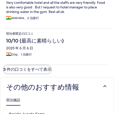
Very comfortable hotel and all the staffs are very friendly. Food
is also very good . But I request to hotel manager to place
drinking water in the gym. Rest all ok.
ANSHIKA、2 泊旅行
宿泊者限定の口コミ
10/10 (最高に素晴らしい)
2025 年 6 月 6 日
Dilip、1 泊旅行
3 件の口コミをすべて表示
その他のおすすめ情報
宿泊施設
S