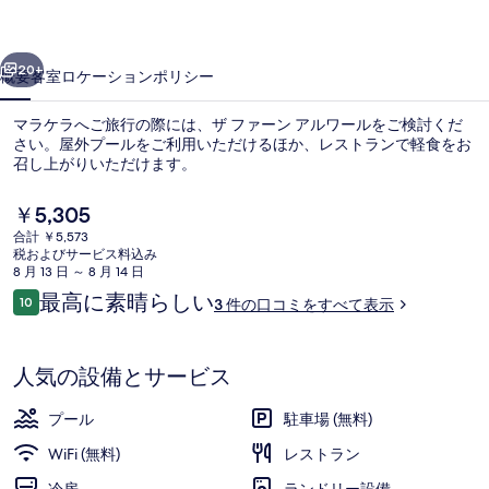
ル
前へ
次へ
ワ
20+
概要
客室
ロケーション
ポリシー
ー
マラケラへご旅行の際には、ザ ファーン アルワールをご検討くだ
ル
さい。屋外プールをご利用いただけるほか、レストランで軽食をお
召し上がりいただけます。
の
写
現
￥5,305
在
真
合計 ￥5,573
の
税およびサービス料込み
料
ギ
8 月 13 日 ～ 8 月 14 日
金
口
最高に素晴らしい
10
3 件の口コミをすべて表示
フロント
ャ
は
10段階中10
コ
￥5,305
ラ
ミ
で
す
人気の設備とサービス
リ
ー
プール
駐車場 (無料)
WiFi (無料)
レストラン