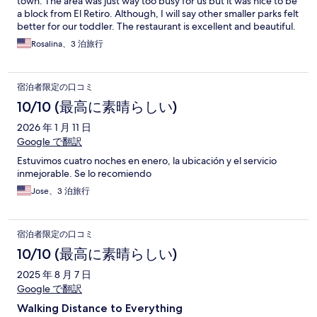
town. The area was just way too busy for us but it was nice to be
a block from El Retiro. Although, I will say other smaller parks felt
better for our toddler. The restaurant is excellent and beautiful.
Rosalina、3 泊旅行
宿泊者限定の口コミ
10/10 (最高に素晴らしい)
2026 年 1 月 11 日
Google で翻訳
Estuvimos cuatro noches en enero, la ubicación y el servicio
inmejorable. Se lo recomiendo
Jose、3 泊旅行
宿泊者限定の口コミ
10/10 (最高に素晴らしい)
2025 年 8 月 7 日
Google で翻訳
Walking Distance to Everything