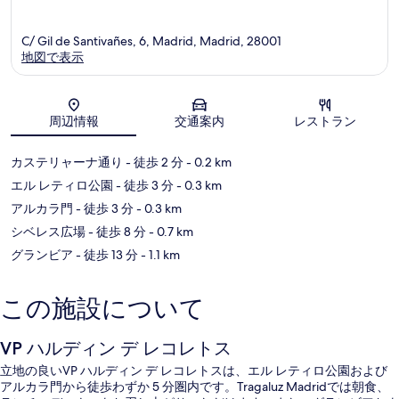
C/ Gil de Santivañes, 6, Madrid, Madrid, 28001
地図で表示
地図
周辺情報
交通案内
レストラン
カステリャーナ通り
- 徒歩 2 分
- 0.2 km
エル レティロ公園
- 徒歩 3 分
- 0.3 km
アルカラ門
- 徒歩 3 分
- 0.3 km
シベレス広場
- 徒歩 8 分
- 0.7 km
グランビア
- 徒歩 13 分
- 1.1 km
この施設について
VP ハルディン デ レコレトス
立地の良いVP ハルディン デ レコレトスは、エル レティロ公園および
アルカラ門から徒歩わずか 5 分圏内です。Tragaluz Madridでは朝食、