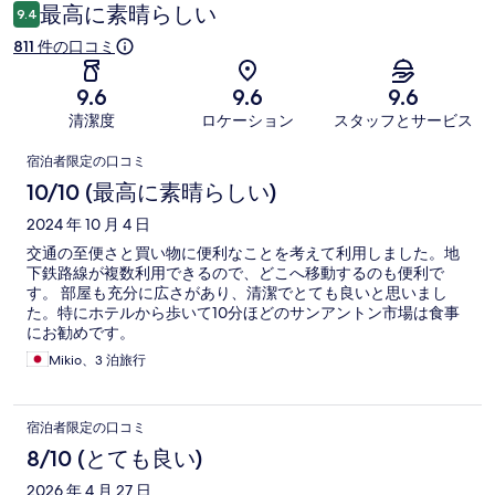
ミ
最高に素晴らしい
9.4
811 件の口コミ
9.6
9.6
9.6
清潔度
ロケーション
スタッフとサービス
口
宿泊者限定の口コミ
コ
10/10 (最高に素晴らしい)
ミ
2024 年 10 月 4 日
交通の至便さと買い物に便利なことを考えて利用しました。地
下鉄路線が複数利用できるので、どこへ移動するのも便利で
す。 部屋も充分に広さがあり、清潔でとても良いと思いまし
た。特にホテルから歩いて10分ほどのサンアントン市場は食事
にお勧めです。
Mikio、3 泊旅行
宿泊者限定の口コミ
8/10 (とても良い)
2026 年 4 月 27 日