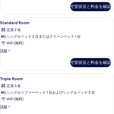
す
て
Terrace
空室状況と料金を確認
る
の
の
詳
写
細
Standard
エジプト綿のシーツ、高級寝具、ミニバ
真
8
Standard Room
Room
を
定員 2 名
の
表
シングルベッド 2 台またはクイーンベッド 1 台
す
示
WiFi (無料)
べ
す
Standard
詳細
て
る
Room
の
の
空室状況と料金を確認
詳
写
細
真
Triple
エジプト綿のシーツ、高級寝具、ミニバ
を
6
Triple Room
Room
表
定員 3 名
の
示
シングルソファーベッド 1 台およびシングルベッド 2 台
す
す
WiFi (無料)
べ
る
Triple
詳細
て
Room