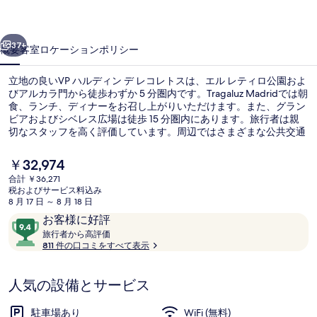
デ
前へ
次へ
レ
37+
概要
客室
ロケーション
ポリシー
コ
立地の良いVP ハルディン デ レコレトスは、エル レティロ公園およ
レ
びアルカラ門から徒歩わずか 5 分圏内です。Tragaluz Madridでは朝
ト
食、ランチ、ディナーをお召し上がりいただけます。また、グラン
ビアおよびシベレス広場は徒歩 15 分圏内にあります。旅行者は親
ス
切なスタッフを高く評価しています。周辺ではさまざまな公共交通
機関を利用できます。地下鉄レティロ駅までは 5 分、地下鉄コロン
の
駅までは 6 分です。
現
￥32,974
写
在
合計 ￥36,271
の
税およびサービス料込み
真
施設の正面
料
8 月 17 日 ～ 8 月 18 日
金
口
10
ギ
お客様に好評
は
コ
旅
段
旅行者から高評価
￥32,974
ャ
行
811 件の口コミをすべて表示
ミ
階
で
者
す
ラ
中
か
9.4、
人気の設備とサービス
ら
リ
お
高
評
ー
客
駐車場あり
WiFi (無料)