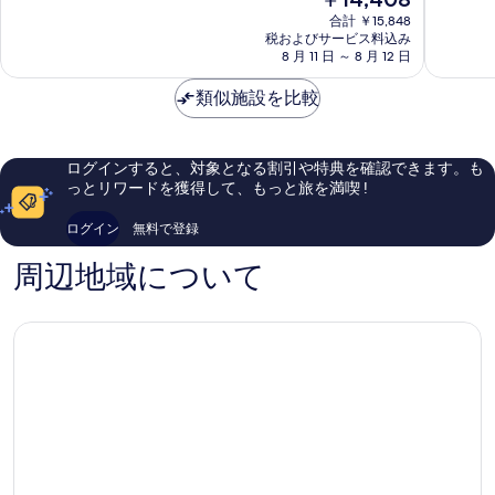
在
ス
ン
最
と
合計 ￥15,848
の
サ
カ
高
て
税およびサービス料込み
料
ラ
8 月 11 日 ～ 8 月 12 日
-
に
も
金
マ
セ
素
素
は
ン
類似施設を比較
ラ
晴
晴
￥14,408
カ
ー
ら
ら
-
ノ
し
し
セ
い、
い、
ログインすると、対象となる割引や特典を確認できます。も
ラ
口
口
っとリワードを獲得して、もっと旅を満喫 !
ー
コ
コ
ノ
ミ
ミ
ログイン
無料で登録
137
702
件
件
周辺地域について
件
件
の
の
口
口
コ
コ
ミ
ミ