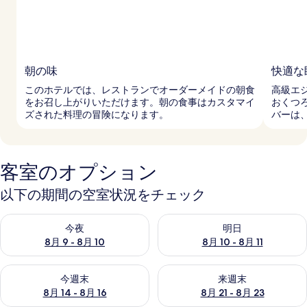
朝の味
快適な
このホテルでは、レストランでオーダーメイドの朝食
高級エ
をお召し上がりいただけます。朝の食事はカスタマイ
おくつ
ズされた料理の冒険になります。
バーは
客室のオプション
以下の期間の空室状況をチェック
今夜 8月 9 - 8月 10 の空室状況をチェック
明日 8月 10 - 8月 11 の空
今夜
明日
8月 9 - 8月 10
8月 10 - 8月 11
今週末 8月 14 - 8月 16 の空室状況をチェック
来週末 8月 21 - 8月 23 の
今週末
来週末
8月 14 - 8月 16
8月 21 - 8月 23