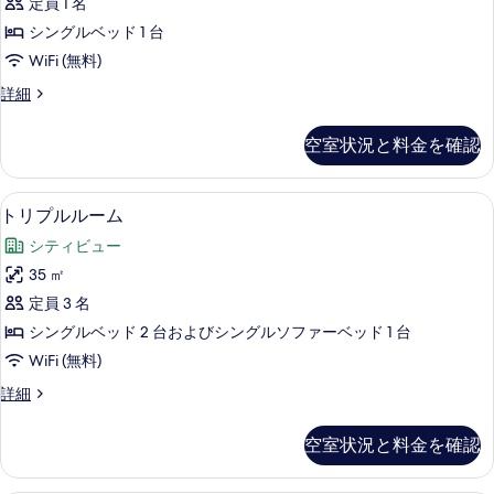
べ
定員 1 名
ム
ー
の
て
シングルベッド 1 台
ム
詳
の
WiFi (無料)
細
(1
写
ダ
詳細
名
ブ
真
様
ル
空室状況と料金を確認
を
ル
利
ー
表
用)
ム
トリプルルーム | エジプト綿のシーツ
ト
示
7
(1
の
トリプルルーム
リ
名
す
す
シティビュー
様
プ
る
べ
利
35 ㎡
ル
用)
て
定員 3 名
の
ル
の
詳
シングルベッド 2 台およびシングルソファーベッド 1 台
ー
細
写
WiFi (無料)
ム
真
ト
詳細
の
リ
を
す
プ
表
空室状況と料金を確認
ル
べ
示
ル
て
ー