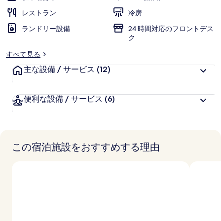
価
様
レストラン
冷房
に
ランドリー設備
好
24 時間対応のフロントデス
ク
評
件
すべて見る
の
主な設備 / サービス
(12)
口
コ
ミ
便利な設備 / サービス
(6)
この宿泊施設をおすすめする理由