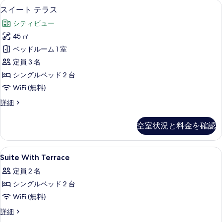
す
スイート テラス | エジプト綿のシー
ス
14
ム
スイート テラス
の
る
イ
の
写
シティビュー
詳
ー
細
真
45 ㎡
ト
を
ベッドルーム 1 室
テ
表
定員 3 名
ラ
示
シングルベッド 2 台
ス
す
WiFi (無料)
の
る
ス
詳細
す
イ
べ
ー
空室状況と料金を確認
ト
て
テ
の
ラ
Suite
エジプト綿のシーツ、高級寝具、ミニバ
9
ス
Suite With Terrace
写
With
の
真
定員 2 名
詳
Terrace
細
を
シングルベッド 2 台
の
表
WiFi (無料)
す
示
べ
Suite
詳細
With