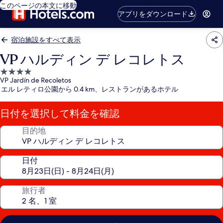
このページの本文に移動
アプリをダウンロード
宿泊施設をすべて表示
VP ハルディン デ レコレトス
4.0
VP Jardín de Recoletos
つ
エル レティロ公園から 0.4 km、レストランがあるホテル
星
宿
日付を選択して料金を確認
泊
施
目的地
設
日付
旅行者