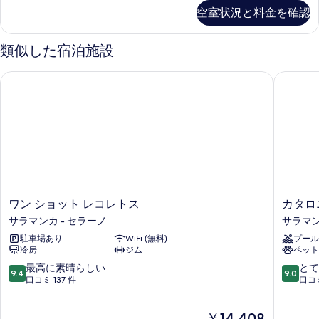
の
の
空室状況と料金を確認
詳
写
細
真
類似した宿泊施設
を
表
ワン ショット レコレトス
カタロニ
示
す
る
ワ
カ
ワン ショット レコレトス
カタロ
ン
タ
サラマンカ - セラーノ
サラマン
シ
ロ
駐車場あり
WiFi (無料)
プール
ョ
ニ
冷房
ジム
ペット
ッ
ア
ト
ゴ
10
10
最高に素晴らしい
とて
9.4
9.0
レ
ヤ
段
段
口コミ 137 件
口コミ
コ
サ
階
階
レ
ラ
中
中
現
￥14,408
ト
マ
9.4、
9.0、