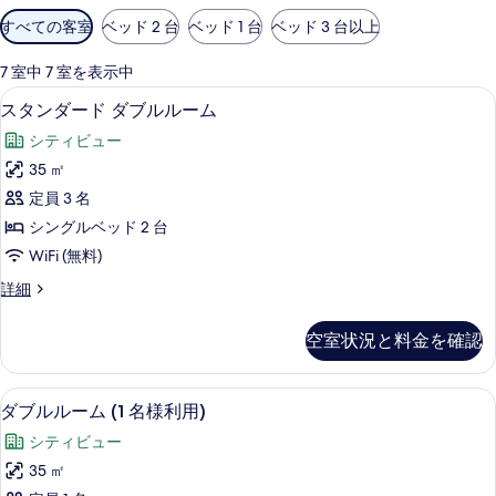
利
すべての客室
ベッド 2 台
ベッド 1 台
ベッド 3 台以上
用
可
7 室中 7 室を表示中
能
エジプト綿のシーツ、高級寝具、ミニバ
ス
10
スタンダード ダブルルーム
な
タ
客
シティビュー
ン
室
35 ㎡
ダ
の
定員 3 名
ー
絞
シングルベッド 2 台
り
ド
WiFi (無料)
込
ダ
み
ス
詳細
ブ
タ
条
ル
ン
件
空室状況と料金を確認
ダ
ル
ー
ー
ド
エジプト綿のシーツ、高級寝具、ミニバ
ダ
10
ダ
ダブルルーム (1 名様利用)
ム
ブ
ブ
の
シティビュー
ル
ル
ル
す
35 ㎡
ル
ー