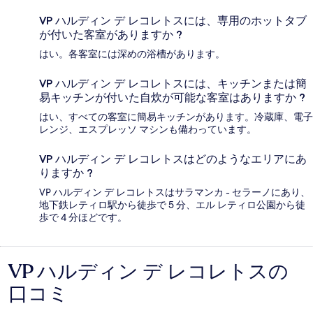
VP ハルディン デ レコレトスには、専用のホットタブ
が付いた客室がありますか ?
はい。各客室には深めの浴槽があります。
VP ハルディン デ レコレトスには、キッチンまたは簡
易キッチンが付いた自炊が可能な客室はありますか ?
はい、すべての客室に簡易キッチンがあります。冷蔵庫、電子
レンジ、エスプレッソ マシンも備わっています。
VP ハルディン デ レコレトスはどのようなエリアにあ
りますか ?
VP ハルディン デ レコレトスはサラマンカ - セラーノにあり、
地下鉄レティロ駅から徒歩で 5 分、エル レティロ公園から徒
歩で 4 分ほどです。
VP ハルディン デ レコレトスの
口
口コミ
コ