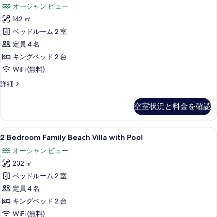
示
オーシャン ビュー
Family
す
142 ㎡
Beach
る
Villa
ベッドルーム 2 室
の
定員 4 名
す
キングベッド 2 台
べ
WiFi (無料)
て
2
詳細
Bedroom
の
Family
写
空室状況と料金を確認
Beach
真
Villa
の
を
2
2 Bedroom Family Beach Vil
14
詳
2 Bedroom Family Beach Villa with Pool
Bedroom
表
細
オーシャン ビュー
Family
示
232 ㎡
Beach
す
Villa
ベッドルーム 2 室
る
with
定員 4 名
Pool
キングベッド 2 台
の
WiFi (無料)