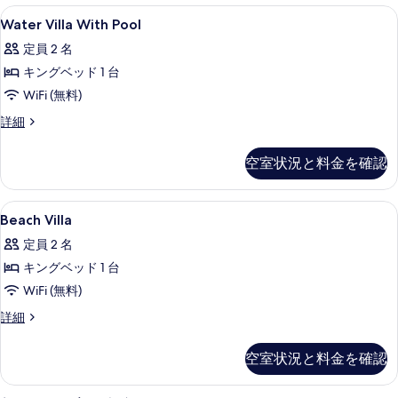
Water
エジプト綿のシーツ、高級寝具、ミニバー
を
11
Water Villa With Pool
Villa
表
定員 2 名
With
示
キングベッド 1 台
Pool
す
の
WiFi (無料)
る
す
Water
詳細
Villa
べ
With
空室状況と料金を確認
て
Pool
の
の
詳
Beach
エジプト綿のシーツ、高級寝具、ミニバー
写
8
細
Beach Villa
Villa
真
定員 2 名
の
を
キングベッド 1 台
す
表
WiFi (無料)
べ
示
Beach
詳細
て
す
Villa
の
の
る
空室状況と料金を確認
詳
写
細
真