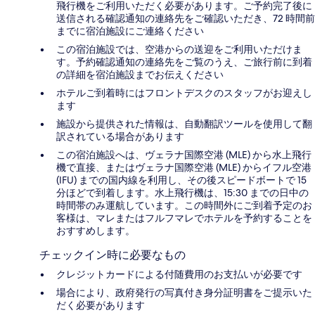
飛行機をご利用いただく必要があります。ご予約完了後に
送信される確認通知の連絡先をご確認いただき、72 時間前
までに宿泊施設にご連絡ください
この宿泊施設では、空港からの送迎をご利用いただけま
す。予約確認通知の連絡先をご覧のうえ、ご旅行前に到着
の詳細を宿泊施設までお伝えください
ホテルご到着時にはフロントデスクのスタッフがお迎えし
ます
施設から提供された情報は、自動翻訳ツールを使用して翻
訳されている場合があります
この宿泊施設へは、ヴェラナ国際空港 (MLE) から水上飛行
機で直接、またはヴェラナ国際空港 (MLE) からイフル空港
(IFU) までの国内線を利用し、その後スピードボートで 15
分ほどで到着します。水上飛行機は、15:30 までの日中の
時間帯のみ運航しています。この時間外にご到着予定のお
客様は、マレまたはフルフマレでホテルを予約することを
おすすめします。
チェックイン時に必要なもの
クレジットカードによる付随費用のお支払いが必要です
場合により、政府発行の写真付き身分証明書をご提示いた
だく必要があります