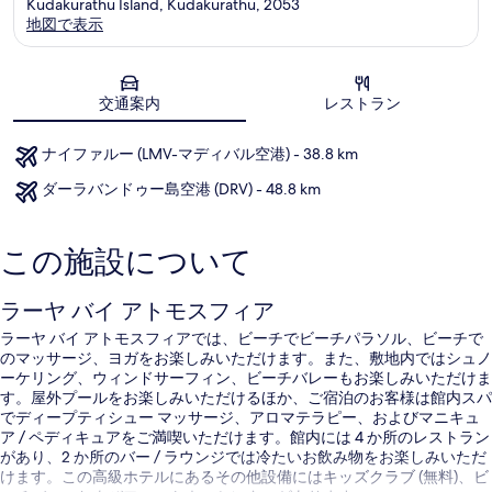
Kudakurathu Island, Kudakurathu, 2053
地図で表示
地図
交通案内
レストラン
ナイファルー (LMV-マディバル空港) - 38.8 km
ダーラバンドゥー島空港 (DRV) - 48.8 km
この施設について
ラーヤ バイ アトモスフィア
ラーヤ バイ アトモスフィアでは、ビーチでビーチパラソル、ビーチで
のマッサージ、ヨガをお楽しみいただけます。また、敷地内ではシュノ
ーケリング、ウィンドサーフィン、ビーチバレーもお楽しみいただけま
す。屋外プールをお楽しみいただけるほか、ご宿泊のお客様は館内スパ
でディープティシュー マッサージ、アロマテラピー、およびマニキュ
ア / ペディキュアをご満喫いただけます。館内には 4 か所のレストラン
があり、2 か所のバー / ラウンジでは冷たいお飲み物をお楽しみいただ
けます。この高級ホテルにあるその他設備にはキッズクラブ (無料)、ビ