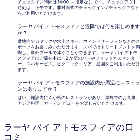
チェックイン時間は 14:00 ～ 指定なし です。チェックアウト
時刻は、正午です。非対面式のチェックイン / チェックアウト
をご利用いただけます。
ラーヤ バイ アトモスフィアと近隣では何を楽しめます
か ?
敷地内でカヤックや水上スキー、ウィンドサーフィンなどのス
ポーツをお楽しみいただけます。スパではトリートメントを満
喫し、屋外プールで泳ぐことができます。ラーヤ バイ アトモ
スフィアにご滞在中は、2 か所のバーやフィットネスセンタ
ー、スパサービス、ピクニックエリア、庭園をご利用いただけ
ます。
ラーヤ バイ アトモスフィアの施設内か周辺にレストラ
ンはありますか ?
はい、施設内に 4 か所のレストランがあり、屋外でのお食事、
アジア料理、ガーデン ビューをお楽しみいただけます。
ラーヤ バイ アトモスフィアの口
口
コミ
コ