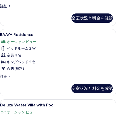
す
2
詳細
べ
Bedroom
Family
て
空室状況と料金を確認
Beach
の
Villa
with
写
RAAYA
RAAYA Residence | ビーチ / オーシ
25
Pool
RAAYA Residence
真
Residence
の
オーシャン ビュー
を
詳
の
細
ベッドルーム 2 室
表
す
定員 4 名
示
べ
キングベッド 2 台
す
て
WiFi (無料)
る
の
RAAYA
詳細
写
Residence
真
の
空室状況と料金を確認
詳
を
細
表
Deluxe
Deluxe Water Villa with P
示
12
Deluxe Water Villa with Pool
Water
す
オーシャン ビュー
Villa