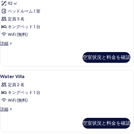
る
92 ㎡
with
Pool
ベッドルーム 1 室
の
定員 3 名
す
キングベッド 1 台
べ
WiFi (無料)
て
Deluxe
詳細
Water
の
Villa
写
空室状況と料金を確認
with
真
Pool
の
を
Water
エジプト綿のシーツ、高級寝具、ミニバー
14
詳
Water Villa
Villa
表
細
定員 2 名
の
示
キングベッド 1 台
す
す
WiFi (無料)
べ
る
Water
詳細
て
Villa
の
の
空室状況と料金を確認
詳
写
細
真