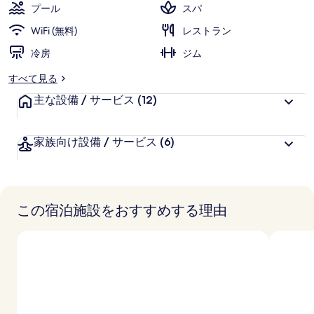
評
客
ー
プール
スパ
価
様
WiFi (無料)
レストラン
に
冷房
好
ジム
評
すべて見る
件
主な設備 / サービス
の
(12)
口
コ
家族向け設備 / サービス
(6)
ミ
この宿泊施設をおすすめする理由