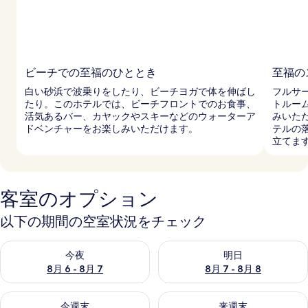
ビーチでの至福のひととき
至福の
白い砂浜で波乗りをしたり、ビーチヨガで体を伸ばし
フルサ
たり。このホテルでは、ビーチフロントでのお食事、
トルー
活気あるバー、カヤックやスキーなどのウォーターア
みいた
ドベンチャーをお楽しみいただけます。
テルの
立てま
客室のオプション
以下の期間の空室状況をチェック
今夜 8月 6 - 8月 7 の空室状況をチェック
明日 8月 7 - 8月 8 の空室
今夜
明日
8月 6 - 8月 7
8月 7 - 8月 8
今週末 8月 7 - 8月 9 の空室状況をチェック
来週末 8月 14 - 8月 16 の
今週末
来週末