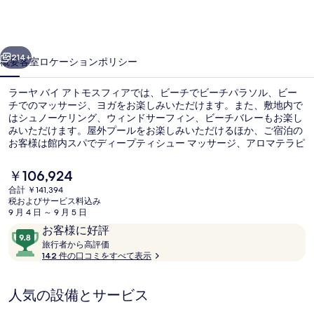
ア
ト
前へ
次へ
モ
214+
概要
客室
ロケーション
ポリシー
ス
ラーヤ バイ アトモスフィアでは、ビーチでビーチパラソル、ビー
フ
チでのマッサージ、ヨガをお楽しみいただけます。また、敷地内で
はシュノーケリング、ウィンドサーフィン、ビーチバレーもお楽し
ィ
みいただけます。屋外プールをお楽しみいただけるほか、ご宿泊の
ア
お客様は館内スパでディープティシュー マッサージ、アロマテラピ
ー、およびマニキュア / ペディキュアをご満喫いただけます。館内
の
には 4 か所のレストランがあり、2 か所のバー / ラウンジでは冷た
現
￥106,924
いお飲み物をお楽しみいただけます。この高級ホテルにあるその他
在
写
合計 ￥141,394
設備にはキッズクラブ (無料)、ビーチバー、およびフィットネスセ
の
税およびサービス料込み
ンターがあります。
航空写真
真
料
9 月 4 日 ～ 9 月 5 日
金
口
10
お客様に好評
ギ
は
コ
旅
段
旅行者から高評価
￥106,924
ャ
行
142 件の口コミをすべて表示
ミ
階
で
者
す
中
ラ
か
9.8、
人気の設備とサービス
ら
リ
お
高