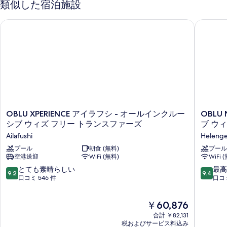
類似した宿泊施設
を
表
OBLU XPERIENCE アイラフシ - オールインクルーシブ ウィ
OBLU 
示
す
る
OBLU
OBLU
OBLU XPERIENCE アイラフシ - オールインクルー
OBLU
XPERIENCE
NATURE
シブ ウィズ フリー トランスファーズ
ブ ウ
ア
ヘ
Ailafushi
Helenge
イ
レ
ラ
プール
朝食 (無料)
ン
プール
空港送迎
WiFi (無料)
WiFi 
フ
ゲ
シ
リ
10
10
とても素晴らしい
最高
9.2
9.4
-
-
段
段
口コミ 546 件
口コミ
オ
オ
階
階
ー
ー
中
中
現
ル
￥60,876
ル
9.2、
9.4、
在
イ
イ
と
最
合計 ￥82,131
の
ン
ン
て
高
税およびサービス料込み