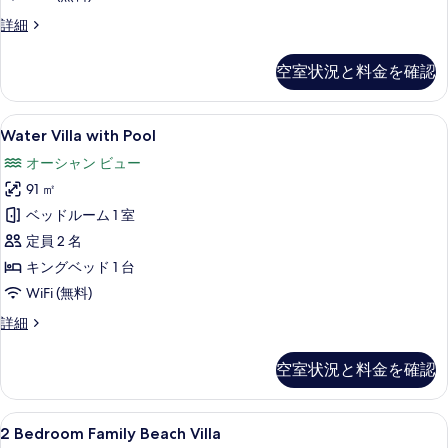
写
Water
詳細
真
Villa
を
の
空室状況と料金を確認
詳
表
細
示
Water
部屋からの景観
す
16
Water Villa with Pool
Villa
る
オーシャン ビュー
with
91 ㎡
Pool
の
ベッドルーム 1 室
す
定員 2 名
べ
キングベッド 1 台
て
WiFi (無料)
の
Water
詳細
Villa
写
with
空室状況と料金を確認
真
Pool
の
を
詳
2
2 Bedroom Family Beach Villa | 
表
14
細
2 Bedroom Family Beach Villa
Bedroom