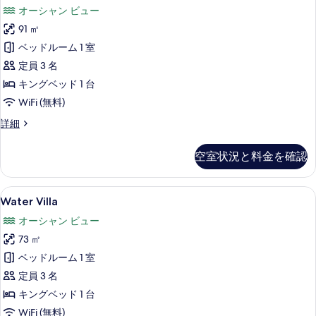
る
オーシャン ビュー
with
91 ㎡
Pool
の
ベッドルーム 1 室
す
定員 3 名
べ
キングベッド 1 台
て
WiFi (無料)
の
Beach
詳細
Villa
写
with
空室状況と料金を確認
真
Pool
の
を
詳
Water
エジプト綿のシーツ、高級寝具、ミニバー
表
8
細
Water Villa
Villa
示
オーシャン ビュー
の
す
73 ㎡
す
る
ベッドルーム 1 室
べ
定員 3 名
て
キングベッド 1 台
の
WiFi (無料)