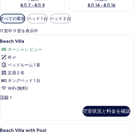
8月 7 - 8月 9
8月 14 - 8月 16
利
すべての客室
ベッド 1 台
ベッド 2 台
用
可
11 室中 11 室を表示中
能
Beach
Beach Villa | エジプト綿のシー
10
Beach Villa
な
Villa
客
オーシャン ビュー
の
室
61 ㎡
す
の
ベッドルーム 1 室
べ
絞
定員 2 名
て
り
キングベッド 1 台
込
の
WiFi (無料)
み
写
条
Beach
詳細
真
件
Villa
を
の
空室状況と料金を確認
詳
表
細
示
Beach
Beach Villa with Pool | 
す
14
Beach Villa with Pool
Villa