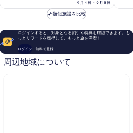
料
ク
ク
9 月 4 日 ～ 9 月 5 日
も
に
金
ル
ル
素
素
は
ー
ー
類似施設を比較
晴
晴
￥60,876
シ
シ
ら
ら
ブ
ブ
し
し
ウ
ウ
い、
い、
ログインすると、対象となる割引や特典を確認できます。も
ィ
ィ
口
口
っとリワードを獲得して、もっと旅を満喫 !
ズ
ズ
コ
コ
フ
フ
ミ
ミ
ログイン
無料で登録
リ
リ
546
143
ー
ー
件
件
周辺地域について
ト
ト
件
件
ラ
ラ
の
の
ン
ン
口
口
ス
ス
コ
コ
フ
フ
ミ
ミ
ァ
ァ
ー
ー
ズ
Helenge
Ailafushi