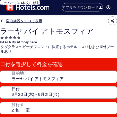
このページの本文に移動
アプリをダウンロード
宿泊施設をすべて表示
ラーヤ バイ アトモスフィア
5.0
RAAYA By Atmosphere
つ
クダクラスのビーチフロントに位置するホテル、スパおよび屋外プー
星
ルあり
宿
泊
日付を選択して料金を確認
施
設
目的地
日付
旅行者