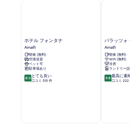
を
細
ホテル フォンタナ
パラッツォ・
表
示
す
る
ホ
パ
ホテル フォンタナ
パラッツォ
テ
ラ
Amalfi
Amalfi
ル
ッ
朝食 (無料)
朝食 (無料)
フ
ツ
空港送迎
WiFi (無料)
ォ
ォ・
ペット可
冷房
ン
ヴ
駐車場あり
ランドリー設
タ
ィ
10
10
とても良い
最高に素
ナ
タ
8.0
9.8
段
段
口コミ 515 件
口コミ 222
Amalfi
リ
階
階
ア
中
中
ー
8.0、
9.8、
ノ
と
最
Amalfi
て
高
も
に
良
素
い、
晴
口
ら