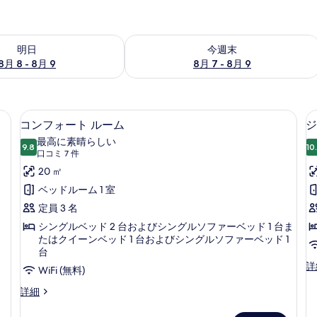
- 8月 9 の空室状況をチェック
今週末 8月 7 - 8月 9 の空室状況をチ
明日
今週末
8月 8 - 8月 9
8月 7 - 8月 9
プト綿のシーツ、高級寝具、ミニバー、セーフティボックス (室内)
コンフォート ルーム | エジプト綿の
コ
7
コンフォート ルーム
ジ
ン
最高に素晴らしい
9.8
10
10 点中 9.8
フ
(口
口コミ 7 件
コ
ォ
20 ㎡
ミ
ー
ベッドルーム 1 室
7
ト
定員 3 名
件)
ル
シングルベッド 2 台およびシングルソファーベッド 1 台ま
たはクイーンベッド 1 台およびシングルソファーベッド 1
ー
台
ム
ジ
詳
WiFi (無料)
ュ
の
コ
ニ
詳細
す
ン
ア
フ
ス