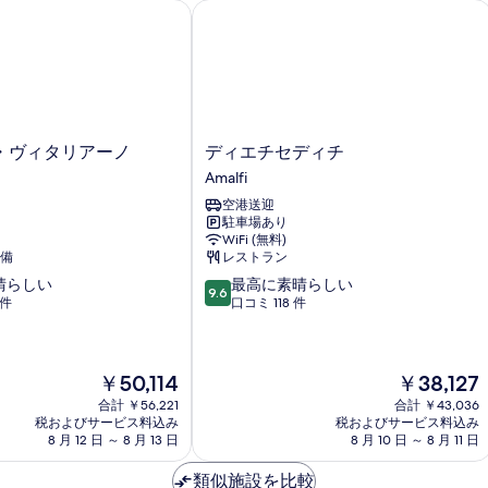
真
詳
の
ヴィタリアーノ
ディエチセディチ
細
詳
を
細
表
示
す
る
デ
・ヴィタリアーノ
ディエチセディチ
ィ
Amalfi
エ
空港送迎
チ
駐車場あり
セ
WiFi (無料)
デ
備
レストラン
ィ
10
晴らしい
最高に素晴らしい
チ
9.6
段
 件
口コミ 118 件
Amalfi
階
中
9.6、
現
現
￥50,114
￥38,127
最
在
在
高
合計 ￥56,221
合計 ￥43,036
の
の
に
税およびサービス料込み
税およびサービス料込み
料
料
素
8 月 12 日 ～ 8 月 13 日
8 月 10 日 ～ 8 月 11 日
金
金
晴
は
は
ら
類似施設を比較