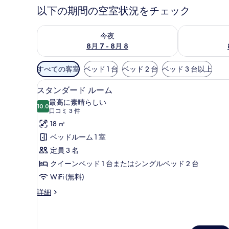
以下の期間の空室状況をチェック
今夜 8月 7 - 8月 8 の空室状況をチェック
明日 8月 8 
今夜
8月 7 - 8月 8
利
すべての客室
ベッド 1 台
ベッド 2 台
ベッド 3 台以上
用
スタンダード ルーム | エジ
ス
可
4
スタンダード ルーム
タ
能
最高に素晴らしい
10.0
な
10 点中 10.0
ン
(口
口コミ 3 件
客
コ
ダ
18 ㎡
室
ミ
ー
ベッドルーム 1 室
の
3
ド
定員 3 名
絞
件)
ル
クイーンベッド 1 台またはシングルベッド 2 台
り
ー
WiFi (無料)
込
み
ム
ス
詳細
条
タ
の
ン
件
す
ダ
ー