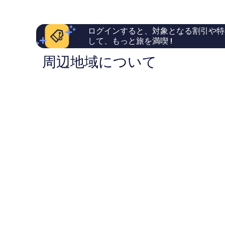
コ
し
ミ
い、
515
口
ログインすると、対象となる割引や特
件
コ
して、もっと旅を満喫 !
件
ミ
の
222
周辺地域について
口
件
コ
件
ミ
の
口
コ
ミ