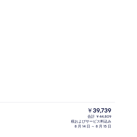
タジオスイート | ジェットバス
スーペリア ルーム | エジプト綿のシ
現
￥39,739
在
合計 ￥44,809
の
税およびサービス料込み
タジオスイート | 客室の設備とサービス
ビュッフェ
料
8 月 14 日 ～ 8 月 15 日
金
は