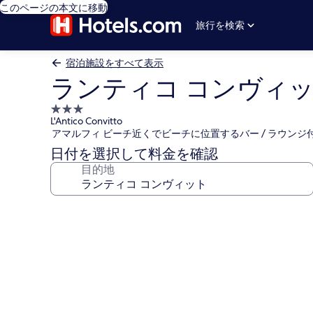
このページの本文に移動
旅行を検索
宿泊施設をすべて表示
ランティコ コンヴィ
3.0
L'Antico Convitto
つ
アマルフィ ビーチ近くでビーチに位置するバー / ラウンジ
星
日付を選択して料金を確認
宿
目的地
泊
施
設
ラ
ン
テ
ィ
コ