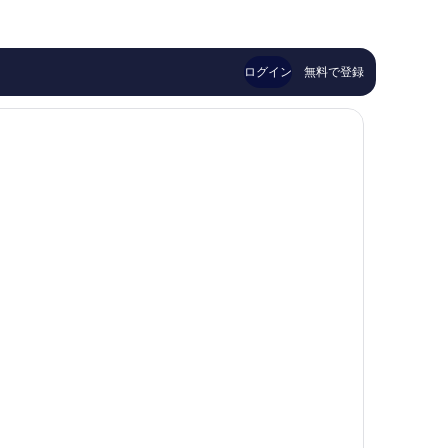
￥31,759
ら
ミ
晴
し
ナ
ら
い、
リ
し
口
ウ
い、
ログイン
無料で登録
コ
ム
口
ミ
ド
コ
90
ム
ミ
件
ス
194
件
マ
件
の
リ
件
口
ア
の
コ
エ
口
ミ
-
コ
カ
ミ
ー
サ
デ
ィ
オ
ス
ピ
タ
リ
タ
Amalfi