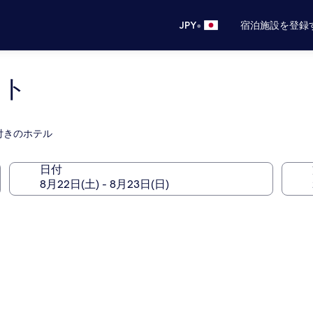
•
JPY
宿泊施設を登録
ット
付きのホテル
日付