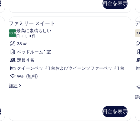
べ
示
料金を表示
ォ
タ
て
ー
ジ
ト
オ
の
ト綿のシーツ、高級寝具、ミニバー、セーフティボックス (室内)
ファミリー スイート | エジプト綿の
フ
12
ル
ス
ファミリー スイート
デ
写
ァ
ー
イ
最高に素晴らしい
真
ム
10.0
ー
7.
10 点中 10.0
ミ
(口
口コミ 11 件
の
ト
を
コ
リ
38 ㎡
詳
の
表
ミ
細
詳
ー
ベッドルーム 1 室
細
11
示
ス
定員 4 名
件)
す
イ
クイーンベッド 1 台およびクイーンソファーベッド 1 台
る
ー
WiFi (無料)
ト
フ
詳細
ァ
の
ミ
デ
詳
す
リ
ラ
ー
ッ
べ
示
料金を表示
ス
ク
て
イ
ス
ー
ル
の
ト
ー
写
の
ム