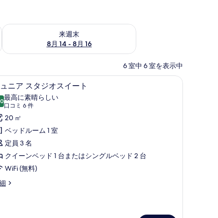
ェック
来週末 8月 14 - 8月 16 の空室状況をチェック
来週末
8月 14 - 8月 16
6 室中 6 室を表示中
シーツ、高級寝具、ミニバー、セーフティボックス (室内)
ジュニア スタジオスイート | エジプト綿のシ
ジ
12
ュニア スタジオスイート
ュ
最高に素晴らしい
.0
10 点中 10.0
ニ
(口
口コミ 6 件
コ
ア
20 ㎡
ミ
ス
ベッドルーム 1 室
6
タ
定員 3 名
件)
ジ
クイーンベッド 1 台またはシングルベッド 2 台
オ
WiFi (無料)
ス
細
イ
ー