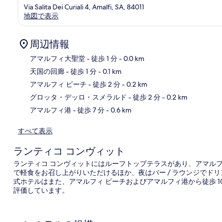
Via Salita Dei Curiali 4, Amalfi, SA, 84011
地図で表示
周辺情報
アマルフィ大聖堂
- 徒歩 1 分
- 0.0 km
天国の回廊
- 徒歩 1 分
- 0.1 km
地
アマルフィ ビーチ
- 徒歩 2 分
- 0.2 km
グロッタ・デッロ・スメラルド
- 徒歩 2 分
- 0.2 km
アマルフィ港
- 徒歩 7 分
- 0.6 km
すべて表示
ランティコ コンヴィット
ランティコ コンヴィットにはルーフトップテラスがあり、アマルフ
で軽食をお召し上がりいただけるほか、夜はバー / ラウンジでド
式ホテルはまた、アマルフィ ビーチおよびアマルフィ港から徒歩 
評価しています。