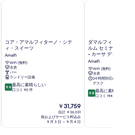
を
コア・アマルフィターノ・シティ・スイーツ
ダマルフィ ホスピタリテ
表
示
す
る
コ
ダ
コア・アマルフィターノ・シテ
ダマルフィ ホスピタ
ア・
マ
ィ・スイーツ
ルム セミナリウム ド
ア
ル
- カーサ ディ オスピ
Amalfi
マ
フ
Amalfi
ル
WiFi (無料)
ィ
冷房
フ
ホ
WiFi (無料)
バー
ィ
ス
冷房
ランドリー設備
24 時間対応のフロント
タ
ピ
デスク
10
ー
最高に素晴らしい
タ
9.4
段
ノ・
口コミ 90 件
リ
10
最高に素晴らしい
9.8
階
シ
テ
段
口コミ 194 件
中
テ
ィ
階
現
￥31,759
9.4、
ィ・
ー
中
在
最
ス
サ
9.8、
合計 ￥36,031
の
高
イ
税およびサービス料込み
ク
税およ
最
料
9 月 3 日 ～ 9 月 4 日
8 月 
に
ー
ル
高
金
素
ツ
ム
に
は
晴
Amalfi
セ
素