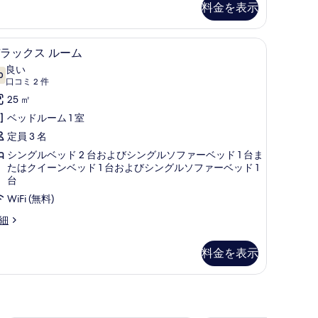
ト
料金を表示
の
す
シーツ、高級寝具、ミニバー、セーフティボックス (室内)
デラックス ルーム | エジプト綿のシーツ、高
デ
5
ラックス ルーム
べ
ラ
良い
て
0
10 点中 7.0
ッ
(口
口コミ 2 件
の
コ
ク
25 ㎡
写
ミ
ス
ベッドルーム 1 室
2
真
ル
定員 3 名
件)
を
ー
シングルベッド 2 台およびシングルソファーベッド 1 台ま
表
たはクイーンベッド 1 台およびシングルソファーベッド 1
ム
台
示
の
WiFi (無料)
す
す
細
る
べ
て
料金を表示
の
写
真