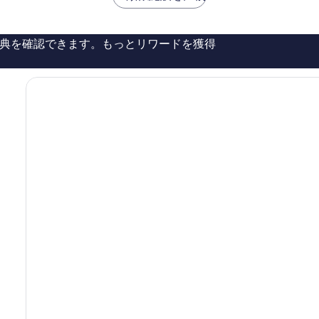
￥50,114
￥38,127
し
い、
口
典を確認できます。もっとリワードを獲得
コ
ミ
118
件
件
の
口
コ
ミ