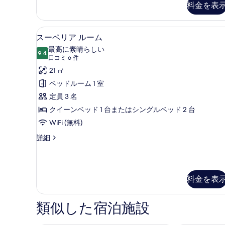
べ
料金を表
ド
て
ル
ー
の
スーペリア ルーム | エジプ
ス
8
ム
スーペリア ルーム
写
ー
の
最高に素晴らしい
真
詳
9.4
10 点中 9.4
ペ
(口
口コミ 6 件
細
を
コ
リ
21 ㎡
表
ミ
ア
ベッドルーム 1 室
6
示
ル
定員 3 名
件)
す
ー
クイーンベッド 1 台またはシングルベッド 2 台
る
ム
WiFi (無料)
の
ス
詳細
ー
す
ペ
べ
リ
ア
て
料金を表
ル
の
ー
ム
写
類似した宿泊施設
の
真
詳