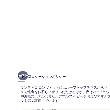
コ
ン
ヴ
ィ
ッ
ト
の
写
真
ギ
71+
概要
客室
ロケーション
ポリシー
ャ
ランティコ コンヴィットにはルーフトップテラスがあり、
ラ
ェで軽食をお召し上がりいただけるほか、夜はバー / ラ
中海様式ホテルはまた、アマルフィ ビーチおよびアマルフ
リ
フを高く評価しています。
ー