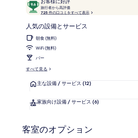
口
10
お客様に好評
コ
旅
段
旅行者から高評価
行
725 件の口コミをすべて表示
ミ
階
者
中
サンデッキ
か
人気の設備とサービス
9.6、
ら
お
高
朝食 (無料)
評
客
価
WiFi (無料)
様
に
バー
好
評
すべて見る
件
の
主な設備 / サービス
(12)
口
コ
家族向け設備 / サービス
(6)
ミ
客室のオプション