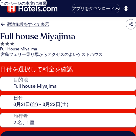
このページの本文に移動
アプリをダウンロード
宿泊施設をすべて表示
Full house Miyajima
3.0
Full House Miyajima
つ
宮島フェリー乗り場からアクセスのよいゲストハウス
星
宿
日付を選択して料金を確認
泊
施
目的地
設
日付
旅行者