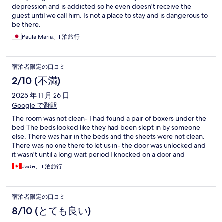
depression and is addicted so he even doesn't receive the
guest until we call him. Is not a place to stay and is dangerous to
be there.
Paula Maria、1 泊旅行
宿泊者限定の口コミ
2/10 (不満)
2025 年 11 月 26 日
Google で翻訳
The room was not clean- I had found a pair of boxers under the
bed The beds looked like they had been slept in by someone
else. There was hair in the beds and the sheets were not clean.
There was no one there to let us in- the door was unlocked and
it wasn't until a long wait period I knocked on a door and
someone came to show us our room. He was nice, but other
Jade、1 泊旅行
than that, the experience was awful. The kitchen/shared space
was quite disgusting. The bathrooms had bugs in the sink There
was no breakfast, but the fridge did have the "welcome drink".
宿泊者限定の口コミ
Even giving one star is being generous. I left as soon as I could
as I wanted to get out of their fast.
8/10 (とても良い)