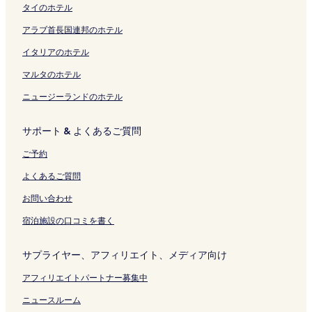
タイのホテル
の
ン
ー
l
m
A
h
ペ
ク
ジ
a
a
K
i
アラブ首長国連邦のホテル
ー
を
g
c
U
w
ジ
開
e
h
R
a
イタリアのホテル
を
く
の
i
A
の
開
リ
ペ
-
の
ペ
マルタのホテル
く
ン
ー
A
ペ
ー
ニュージーランドのホテル
リ
ク
ジ
n
ー
ジ
ン
を
の
ジ
を
ク
開
ペ
を
開
サポート & よくあるご質問
く
ー
開
く
リ
ジ
く
リ
ご予約
ン
を
リ
ン
ク
開
ン
ク
よくあるご質問
く
ク
リ
お問い合わせ
ン
宿泊施設の口コミを書く
ク
サプライヤー、アフィリエイト、メディア向け
アフィリエイトパートナー募集中
ニュースルーム