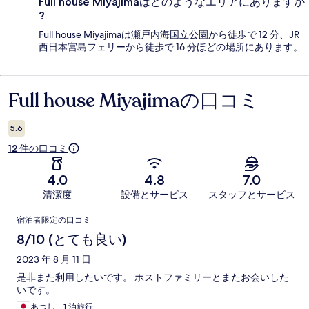
Full house Miyajimaはどのようなエリアにありますか
?
Full house Miyajimaは瀬戸内海国立公園から徒歩で 12 分、JR
西日本宮島フェリーから徒歩で 16 分ほどの場所にあります。
Full house Miyajimaの口コミ
口
コ
5.6
ミ
12 件の口コミ
4.0
4.8
7.0
清潔度
設備とサービス
スタッフとサービス
口
宿泊者限定の口コミ
コ
8/10 (とても良い)
ミ
2023 年 8 月 11 日
是非また利用したいです。 ホストファミリーとまたお会いした
いです。
あつし、1 泊旅行