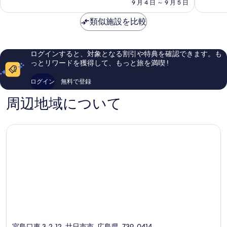
の
9 月 4 日 ～ 9 月 5 日
市
常
い、
料
市
に
口
金
類似施設を比較
良
コ
は
い、
ミ
￥12,379
口
74
コ
件
ログインすると、対象となる割引や特典を確認できます。も
ミ
件
っとリワードを獲得して、もっと旅を満喫 !
766
の
件
口
ログイン
無料で登録
件
コ
の
ミ
周辺地域について
口
コ
ミ
宮島口東 3-2-12, 廿日市市, 広島県, 739-0414