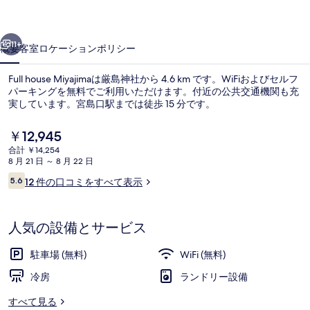
ギ
ャ
前へ
次へ
11+
概要
客室
ロケーション
ポリシー
ラ
リ
Full house Miyajimaは厳島神社から 4.6 km です。WiFiおよびセルフ
パーキングを無料でご利用いただけます。付近の公共交通機関も充
ー
実しています。宮島口駅までは徒歩 15 分です。
現
￥12,945
在
合計 ￥14,254
の
8 月 21 日 ～ 8 月 22 日
料
口
5.6
12 件の口コミをすべて表示
金
10段階中5.6
コ
シティ ビュー
は
ミ
￥12,945
で
人気の設備とサービス
す
駐車場 (無料)
WiFi (無料)
冷房
ランドリー設備
すべて見る