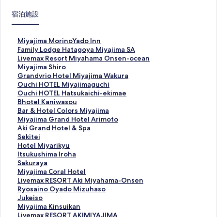
宿泊施設
M
Miyajima MorinoYado Inn
i
F
Family Lodge Hatagoya Miyajima SA
y
a
L
Livemax Resort Miyahama Onsen-ocean
a
m
i
M
Miyajima Shiro
j
i
v
i
G
Grandvrio Hotel Miyajima Wakura
i
l
e
y
r
O
Ouchi HOTEL Miyajimaguchi
m
y
m
a
a
u
O
Ouchi HOTEL Hatsukaichi-ekimae
a
L
a
j
n
c
u
B
Bhotel Kaniwasou
M
o
x
i
d
h
c
h
B
Bar & Hotel Colors Miyajima
o
d
R
m
v
i
h
o
a
M
Miyajima Grand Hotel Arimoto
r
g
e
a
r
H
i
t
r
i
A
Aki Grand Hotel & Spa
i
e
s
S
i
O
H
e
&
y
k
S
Sekitei
n
H
o
h
o
T
O
l
H
a
i
e
H
Hotel Miyarikyu
o
a
r
i
H
E
T
K
o
j
G
k
o
I
Itsukushima Iroha
Y
t
t
r
o
L
E
a
t
i
r
i
t
t
S
Sakuraya
a
a
M
o
t
M
L
n
e
m
a
t
e
s
a
M
Miyajima Coral Hotel
d
g
i
の
e
i
H
i
l
a
n
e
l
u
k
i
L
Livemax RESORT Aki Miyahama-Onsen
o
o
y
ペ
l
y
a
w
C
G
d
i
M
k
u
y
i
R
Ryosaino Oyado Mizuhaso
I
y
a
ー
M
a
t
a
o
r
H
の
i
u
r
a
v
y
J
Jukeiso
n
a
h
ジ
i
j
s
s
l
a
o
ペ
y
s
a
j
e
o
u
M
Miyajima Kinsuikan
n
M
a
を
y
i
u
o
o
n
t
ー
a
h
y
i
m
s
k
i
L
Livemax RESORT AKIMIYAJIMA