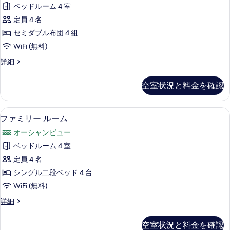
ン
ベッドルーム 4 室
ダ
定員 4 名
ー
セミダブル布団 4 組
ド
WiFi (無料)
ル
ス
詳細
ー
タ
ム
ン
空室状況と料金を確認
ダ
の
ー
す
ド
テラス / パティオ
フ
10
ル
ファミリー ルーム
べ
ァ
ー
て
オーシャンビュー
ム
ミ
の
の
ベッドルーム 4 室
リ
詳
写
定員 4 名
細
ー
真
シングル二段ベッド 4 台
ル
を
WiFi (無料)
ー
表
フ
詳細
ム
ァ
示
の
ミ
空室状況と料金を確認
す
リ