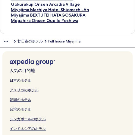
の
i
m
開
a
m
k
u
r
d
e
ジ
r
i
a
m
a
a
e
y
i
G
Gokurakuji Onsen Arcadia Village
ペ
y
a
く
j
a
a
の
s
H
l
を
i
m
の
a
x
i
i
a
v
o
M
Miyajima Machiya Hotel Shiomachi-An
ー
a
O
リ
i
g
i
ペ
M
o
&
開
k
a
ペ
C
R
n
s
j
e
k
i
M
Miyajima BEXTUTEI HATAGOSAKURA
ジ
j
n
ン
m
u
c
ー
i
t
S
く
y
I
ー
o
E
o
o
i
m
u
y
i
M
Megahira Onsen Quelle Yoshiwa
を
i
s
ク
a
c
h
ジ
y
e
p
リ
u
r
ジ
r
S
O
の
m
a
r
a
y
e
開
m
e
W
h
i
を
a
l
a
ン
の
o
を
a
O
y
ペ
a
x
a
j
a
g
く
a
n
a
i
-
開
j
A
の
ク
ペ
h
開
l
R
a
ー
K
R
k
i
j
a
廿日市のホテル
Full house Miyajima
リ
S
-
k
の
e
く
i
r
ペ
ー
a
く
H
T
d
ジ
i
E
u
m
i
h
ン
A
o
u
ペ
k
リ
m
i
ー
ジ
の
リ
o
A
o
を
n
S
j
a
m
i
ク
の
c
r
ー
i
ン
a
m
ジ
を
ペ
ン
t
k
M
開
s
O
i
M
a
r
ペ
e
a
ジ
m
ク
の
o
を
開
ー
ク
e
i
i
く
u
R
O
a
B
a
ー
a
の
を
a
ペ
t
開
く
ジ
l
M
z
リ
i
T
n
c
E
O
ジ
n
ペ
開
e
ー
o
く
リ
を
の
i
u
ン
k
A
s
h
X
n
人気の目的地
を
の
ー
く
の
ジ
の
リ
ン
開
ペ
y
h
ク
a
K
e
i
T
s
開
ペ
ジ
リ
ペ
を
ペ
ン
ク
く
ー
a
a
n
I
n
y
U
e
日本のホテル
く
ー
を
ン
ー
開
ー
ク
リ
ジ
h
s
の
M
A
a
T
n
アメリカのホテル
リ
ジ
開
ク
ジ
く
ジ
ン
を
a
o
ペ
I
r
H
E
Q
ン
を
く
を
リ
を
ク
開
m
の
ー
Y
c
o
I
u
韓国のホテル
ク
開
リ
開
ン
開
く
a
ペ
ジ
A
a
t
H
e
く
ン
く
ク
く
リ
-
ー
を
J
d
e
A
l
台湾のホテル
リ
ク
リ
リ
ン
O
ジ
開
I
i
l
T
l
ン
ン
ン
ク
n
を
く
M
a
S
A
e
シンガポールのホテル
ク
ク
ク
s
開
リ
A
V
h
G
Y
e
く
ン
の
i
i
O
o
インドネシアのホテル
n
リ
ク
ペ
l
o
S
s