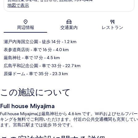
地図で表示
地図
周辺情報
交通案内
レストラン
瀬戸内海国立公園
- 徒歩 14 分
- 1.2 km
表参道商店街
- 車で 16 分
- 4.0 km
厳島神社
- 車で 17 分
- 4.5 km
広島平和記念公園
- 車で 33 分
- 22.7 km
原爆ドーム
- 車で 35 分
- 23.3 km
この施設について
Full house Miyajima
Full house Miyajimaは厳島神社から 4.6 km です。WiFiおよびセルフパー
キングを無料でご利用いただけます。付近の公共交通機関も充実してい
ます。宮島口駅までは徒歩 15 分です。