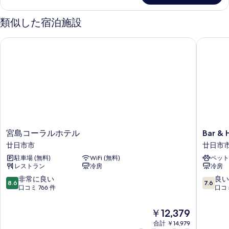
す
ー
る
べ
ル
類似した宿泊施設
ー
て
ム
宮島コーラルホテル
Bar & H
の
の
詳
写
細
真
を
表
示
す
宮
Bar
宮島コーラルホテル
Bar & 
る
島
&
廿日市市
廿日市
コ
Hotel
駐車場 (無料)
WiFi (無料)
ペット
ー
Colors
レストラン
冷房
冷房
ラ
宮
ル
島
10
10
非常に良い
良い
8.6
7.6
ホ
廿
段
段
口コミ 766 件
口コミ
テ
日
階
階
ル
市
中
中
現
￥12,379
廿
市
8.6、
7.6、
在
日
合計 ￥14,979
非
良