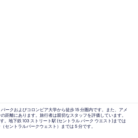
施設の正面
パークおよびコロンビア大学から徒歩 15 分圏内です。また、アメ
 分の距離にあります。旅行者は親切なスタッフを評価しています。
下鉄 103 ストリート駅 (セントラル パーク ウエスト)までは
シティ ビュ
ン（セントラルパークウェスト）までは 5 分です。