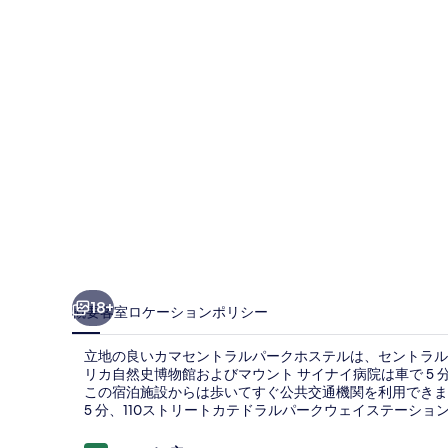
ラ
ル
パ
ー
ク
ホ
ス
テ
ル
の
18+
概要
客室
ロケーション
ポリシー
写
立地の良いカマセントラルパークホステルは、セントラル 
真
リカ自然史博物館およびマウント サイナイ病院は車で 5
この宿泊施設からは歩いてすぐ公共交通機関を利用できます。地
ギ
5 分、110ストリートカテドラルパークウェイステーショ
ャ