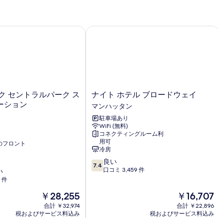
す
る
ク セントラルパーク スリープステーション
ナイト ホテル ブロードウェイ
ナ
ク セントラルパーク ス
ナイト ホテル ブロードウェイ
イ
ーション
マンハッタン
ト
駐車場あり
ホ
WiFi (無料)
テ
コネクティングルーム利
ル
用可
応のフロント
ブ
冷房
ロ
10
良い
ー
7.4
段
口コミ 3,459 件
い
ド
階
7 件
ウ
中
ェ
現
現
￥28,255
￥16,707
7.4、
イ
在
在
良
合計 ￥32,974
合計 ￥22,896
マ
の
の
い、
税およびサービス料込み
税およびサービス料込み
ン