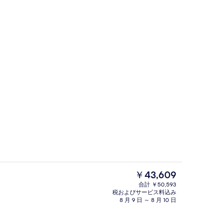
デスク、WiFi (無料)、ベッドシーツ
現
￥43,609
在
合計 ￥50,593
の
税およびサービス料込み
ー
ヘアドライヤー、タオル
料
8 月 9 日 ～ 8 月 10 日
金
は