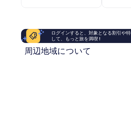
て
常
ル
リ
も
に
マ
ー
素
良
ン
プ
晴
い、
ハ
ス
ら
口
ッ
テ
し
コ
タ
ー
ログインすると、対象となる割引や特
い、
ミ
ン
シ
して、もっと旅を満喫 !
口
1,017
ョ
コ
件
ン
周辺地域について
ミ
件
マ
1,222
の
ン
件
口
ハ
件
コ
ッ
の
ミ
タ
口
ン
コ
ミ