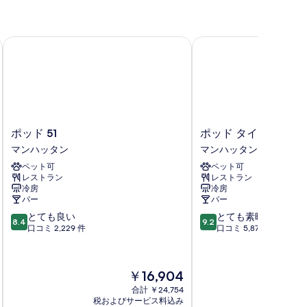
ポッド 51
ポッド タイムズ スク
ポ
ポ
ポッド 51
ポッド タイムズ スク
ッ
ッ
マンハッタン
マンハッタン
ド
ド
ペット可
ペット可
51
タ
レストラン
レストラン
マ
イ
冷房
冷房
ン
ム
バー
バー
ハ
ズ
10
10
とても良い
とても素晴らしい
ッ
ス
8.4
9.2
段
段
口コミ 2,229 件
口コミ 5,877 件
タ
ク
階
階
ン
エ
中
中
ア
8.4、
9.2、
マ
現
￥16,904
と
と
ン
在
て
て
合計 ￥24,754
ハ
の
税およびサービス料込み
税およ
も
も
ッ