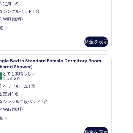
ed
ミ
定員 1 名
を
ixed
3
シングルベッド 1 台
表
ormitory
件)
WiFi (無料)
示
oom
ngle
Private
細
す
ed
hower)
る
料金を表示
の
luxe
す
ed
ingle
Single Bed in Standard Female Dormito
べ
1
xed
ingle Bed in Standard Female Dormitory Room
ed
て
rmitory
Shared Shower)
oom
の
とても素晴らしい
rivate
0
tandard
10 点中 9.0
(口
口コミ 2 件
写
ower)
emale
コ
ベッドルーム 1 室
真
ormitory
ミ
定員 1 名
を
oom
2
シングル二段ベッド 1 台
表
Shared
件)
WiFi (無料)
示
hower)
ngle
細
の
す
ed
す
る
料金を表示