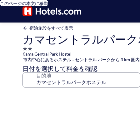
このページの本文に移動
宿泊施設をすべて表示
カマセントラルパーク
2.0
Kama Central Park Hostel
つ
市内中心にあるホステル - セントラル パークから 3 km 圏内
星
日付を選択して料金を確認
宿
目的地
泊
施
設
カ
マ
セ
ン
ト