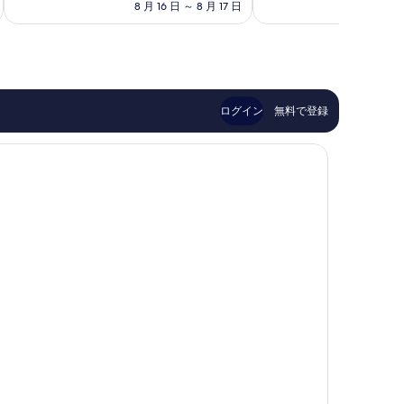
料
8 月 16 日 ～ 8 月 17 日
8 月
良
素
タ
金
い、
晴
ン
は
口
ら
￥16,904
コ
し
ミ
い、
2,229
口
件
コ
ログイン
無料で登録
件
ミ
の
5,877
口
件
コ
件
ミ
の
口
コ
ミ