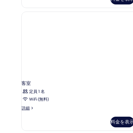
Adults
て
写
+
の
1
真
Child)
写
を
の
真
表
詳
細
を
示
表
す
示
る
す
る
客室
定員 1 名
WiFi (無料)
客
詳細
室
の
料金を表
詳
細