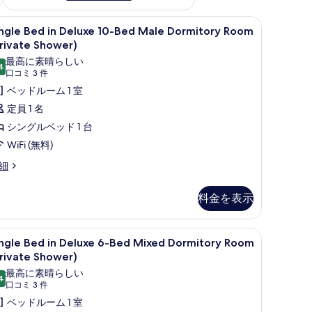
ingle
デスク、WiFi (無料)、ベッドシーツ
6
ingle Bed in Deluxe 10-Bed Male Dormitory Room
ed
rivate Shower)
最高に素晴らしい
4
eluxe
10 点中 9.4
(口
口コミ 3 件
0-
コ
ベッドルーム 1 室
ed
ミ
定員 1 名
ale
3
シングルベッド 1 台
ormitory
件)
WiFi (無料)
oom
ngle
Private
細
ed
hower)
料金を表示
の
luxe
-
す
ed
ingle
デスク、WiFi (無料)、ベッドシーツ
べ
7
le
ingle Bed in Deluxe 6-Bed Mixed Dormitory Room
ed
て
rmitory
rivate Shower)
oom
の
最高に素晴らしい
rivate
4
eluxe
10 点中 9.4
(口
口コミ 3 件
写
ower)
-
コ
ベッドルーム 1 室
真