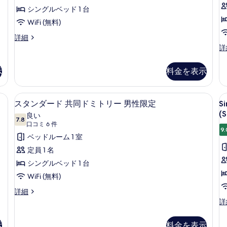
B
詳
詳
9
ド
シングルベッド 1 台
を
細
細
M
件)
共
WiFi (無料)
表
D
同
示
R
ス
詳細
タ
Si
(
詳
ド
す
ン
B
S
ミ
る
ダ
in
示
料金を表示
ー
De
ト
ド
6-
リ
共
B
dults + 1 Child) | バスルーム | ヘアドライヤー、タオル
デスク、WiFi (無料)、ベッドシーツ
S
ス
同
ー
2
Mi
スタンダード 共同ドミトリー 男性限定
S
B
ド
タ
Do
(
女
良い
ミ
7.8
R
in
10 点中 7.8
ン
(口
口コミ 6 件
性
ト
(P
9.
S
コ
ダ
ベッドルーム 1 室
リ
Sh
限
F
ー
ミ
の
ー
定員 1 名
定
D
女
詳
6
ド
シングルベッド 1 台
性
細
R
の
件)
限
共
WiFi (無料)
(
す
定
同
S
ス
詳細
の
べ
タ
詳
Si
詳
ド
て
ン
細
B
ミ
ダ
in
の
示
料金を表示