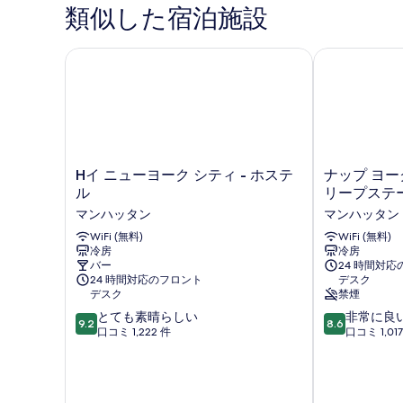
類似した宿泊施設
Hイ ニューヨーク シティ - ホステル
ナップ ヨー
H
ナ
Hイ ニューヨーク シティ - ホステ
ナップ ヨー
イ
ッ
ル
リープステ
ニ
プ
マンハッタン
マンハッタン
ュ
ヨ
ー
WiFi (無料)
ー
WiFi (無料)
冷房
冷房
ヨ
ク
バー
24 時間対
ー
セ
24 時間対応のフロント
デスク
ク
ン
デスク
禁煙
シ
ト
10
10
とても素晴らしい
非常に良
テ
ラ
9.2
8.6
段
段
口コミ 1,222 件
口コミ 1,01
ィ
ル
階
階
-
パ
中
中
ホ
ー
9.2、
8.6、
ス
ク
と
非
テ
ス