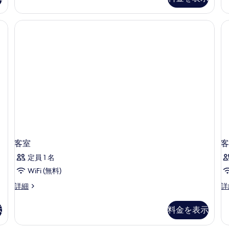
ー
St
ト
写
ド
Fe
リ
共
真
Do
同
ー
R
を
ド
(S
男
表
ミ
Sh
性
ト
の
示
リ
詳
限
す
ー
細
定
男
る
性
の
限
す
定
の
べ
詳
て
細
客室
客
の
定員 1 名
写
WiFi (無料)
真
客
客
詳細
詳
を
室
室
表
の
の
示
料金を表示
詳
詳
示
細
細