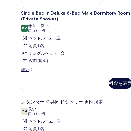
Single
デスク、WiFi (無料)、ベッド
5
Single Bed in Deluxe 6-Bed Male Dormitory Room
Bed
(Private Shower)
in
非常に良い
8.6
Deluxe
10 点中 8.6
(口
口コミ 4 件
6-
コ
ベッドルーム 1 室
Bed
ミ
定員 1 名
Male
4
シングルベッド 1 台
Dormitory
件)
WiFi (無料)
Room
Single
(Private
詳細
Bed
Shower)
in
料金を表
の
Deluxe
6-
す
Bed
デスク、WiFi (無料)、ベッド
ス
べ
4
Male
スタンダード 共同ドミトリー 男性限定
タ
て
Dormitory
良い
Room
7.4
10 点中 7.4
ン
の
(口
口コミ 6 件
(Private
コ
ダ
ベッドルーム 1 室
写
Shower)
ミ
の
ー
定員 1 名
真