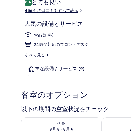
口
とても良い
8.4
ラ
10段階中8.4
コ
456 件の口コミをすべて表示
リ
ミ
ー
フロント
人気の設備とサービス
WiFi (無料)
24 時間対応のフロントデスク
すべて見る
主な設備 / サービス
(9)
客室のオプション
以下の期間の空室状況をチェック
今夜 8月 8 - 8月 9 の空室状況をチェック
明日 8月 9 
今夜
8月 8 - 8月 9