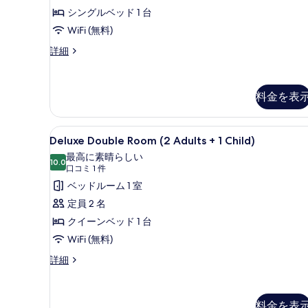
詳
6
ド
シングルベッド 1 台
を
細
件)
共
WiFi (無料)
表
同
示
ス
詳細
タ
ド
す
ン
ミ
る
ダ
料金を表
ー
ト
ド
リ
共
Deluxe
Deluxe Double Room (2 A
同
ー
1
Deluxe Double Room (2 Adults + 1 Child)
Double
ド
男
最高に素晴らしい
ミ
Room
10.0
10 点中 10.0
(口
口コミ 1 件
性
ト
(2
コ
ベッドルーム 1 室
リ
限
Adults
ー
ミ
定員 2 名
定
+
男
1
クイーンベッド 1 台
性
1
の
件)
限
WiFi (無料)
Child)
す
定
の
Deluxe
詳細
の
べ
Double
詳
す
て
Room
細
べ
(2
の
料金を表