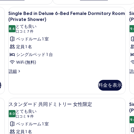
シーツ
Single
デスク、WiFi (無料)、ベッドシーツ
S
5
Single Bed in Deluxe 6-Bed Female Dormitory Room
S
Bed
B
(Private Shower)
(P
in
in
とても良い
8.4
9.
Deluxe
D
10 点中 8.4
(口
口コミ 7 件
6-
1
コ
ベッドルーム 1 室
Bed
B
ミ
定員 1 名
Female
M
7
シングルベッド 1 台
Dormitory
件)
D
WiFi (無料)
Room
R
Single
Si
(Private
詳細
(
詳
Bed
B
Shower)
S
in
in
示
料金を表示
の
Deluxe
De
6-
10
す
Bed
B
シーツ
デスク、WiFi (無料)、ベッドシーツ
S
ス
べ
4
Female
Ma
スタンダード 共同ドミトリー 女性限定
S
B
タ
て
Dormitory
Do
(P
とても良い
Room
8.0
R
in
10 点中 8.0
ン
の
(口
口コミ 9 件
(Private
(P
9.
D
コ
ダ
ベッドルーム 1 室
写
Shower)
Sh
6
ミ
の
の
ー
定員 1 名
真