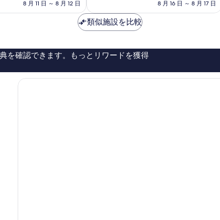
料
料
8 月 11 日 ～ 8 月 12 日
8 月 16 日 ～ 8 月 17 日
口
ハ
金
金
コ
ッ
は
は
類似施設を比較
ミ
タ
￥28,255
￥16,707
3,459
ン
件
件
典を確認できます。もっとリワードを獲得
の
口
コ
ミ