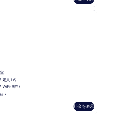
べ
andard
male
て
rmitory
の
oom
hared
写
ower)
真
を
表
示
す
る
室
定員 1 名
WiFi (無料)
細
料金を表示