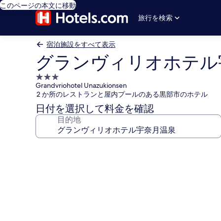
このページの本文に移動
旅行を検索
宿泊施設をすべて表示
グランヴィリオホテル
3.0
Grandvriohotel Unazukionsen
つ
2 か所のレストランと屋内プールのある黒部市のホテル
星
日付を選択して料金を確認
宿
目的地
泊
施
設
グ
ラ
ン
ヴ
ィ