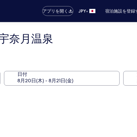
•
アプリを開く
JPY
宿泊施設を登録
宇奈月温泉
日付