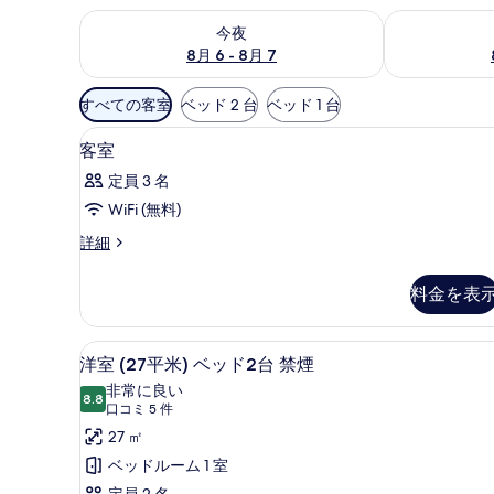
今夜 8月 6 - 8月 7 の空室状況をチェック
明日 8月 7 
今夜
8月 6 - 8月 7
利
すべての客室
ベッド 2 台
ベッド 1 台
用
アイロン / アイロン台、WiFi
客
可
2
客室
室
能
定員 3 名
な
の
WiFi (無料)
客
す
室
客
詳細
べ
室
の
て
の
絞
料金を表
詳
の
り
細
写
込
洋室 (27平米) ベッド2台 禁煙 
洋
5
み
洋室 (27平米) ベッド2台 禁煙
真
室
条
非常に良い
を
8.8
(27
10 点中 8.8
(口
口コミ 5 件
件
表
平
コ
27 ㎡
示
ミ
米)
ベッドルーム 1 室
す
5
ベ
定員 2 名