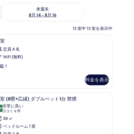
ェック
来週末 8月 14 - 8月 16 の空室状況をチェック
来週末
8月 14 - 8月 16
13 室中 13 室を表示中
、ベッドシーツ
アイロン / アイロン台、WiFi (無料)、ベッド
客
1
室
室
定員 4 名
の
WiFi (無料)
す
細
べ
て
料金を表示
の
写
アイロン / アイロン台、WiFi (無料)、ベッドシーツ
和室 (8畳+広縁) ダブルベット1台 禁煙 | アイ
和
5
室 (8畳+広縁) ダブルベット1台 禁煙
真
室
非常に良い
を
8
10 点中 8.8
(口
口コミ 6 件
表
畳
コ
38 ㎡
示
ミ
広
ベッドルーム 1 室
す
6
)
定員 2 名