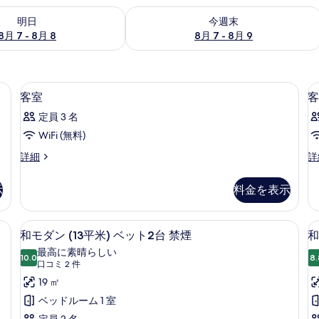
- 8月 8 の空室状況をチェック
今週末 8月 7 - 8月 9 の空室状況をチ
明日
今週末
8月 7 - 8月 8
8月 7 - 8月 9
 (無料)、ベッドシーツ
アイロン / アイロン台、WiFi (無料)
客
1
客室
客
室
定員 3 名
の
WiFi (無料)
す
客
客
詳細
詳
べ
室
室
て
の
の
示
料金を表示
詳
詳
の
細
細
写
| アイロン / アイロン台、WiFi (無料)、ベッドシーツ
和モダン (13平米) ベット2台 禁煙 | 
和
5
和モダン (13平米) ベット2台 禁煙
和
真
モ
最高に素晴らしい
を
10.0
8.
(8
10 点中 10.0
ダ
(口
口コミ 2 件
表
コ
ン
19 ㎡
示
ミ
+
(13
ベッドルーム 1 室
す
2
平
縁
定員 2 名