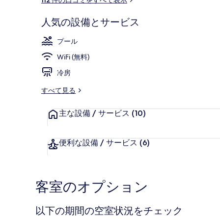
ミ
ャ
ラ
人気の設備とサービス
リ
大浴場
プール
ー
WiFi (無料)
冷房
すべて見る
主な設備 / サービス
(10)
便利な設備 / サービス
(6)
客室のオプション
以下の期間の空室状況をチェック