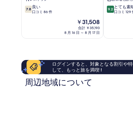
表
宇
や
10
10
奈
良い
ま
とても素
示
7.8
9.2
段
段
月
口コミ 86 件
の
口コミ 129 
す
階
階
グ
は
現
￥31,508
中
中
ラ
(オ
る
在
7.8、
9.2、
ン
合計 ￥35,193
リ
の
8 月 16 日 ～ 8 月 17 日
良
と
ド
ッ
料
い、
て
ホ
ク
金
口
も
テ
ス
は
コ
素
ル
ホ
￥31,508
ミ
晴
黒
テ
86
ら
部
ル
ログインすると、対象となる割引や特
件
し
市
ズ
して、もっと旅を満喫 !
件
い、
＆
の
口
リ
周辺地域について
口
コ
ゾ
コ
ミ
ー
ミ
129
ツ)
件
黒
件
部
の
市
口
コ
ミ