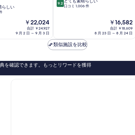
10
とても素晴らしい
の
9.2
段
口コミ 1,006 件
晴らしい
湯
階
件
御
中
宿
現
現
￥22,024
￥16,582
9.2、
野
在
在
と
合計 ￥24,927
乃
合計 ￥18,609
の
の
て
9 月 2 日 ～ 9 月 3 日
8 月 23 日 ～ 8 月 24 日
富
料
料
も
山
金
金
素
類似施設を比較
市
は
は
晴
￥22,024
￥16,582
ら
し
典を確認できます。もっとリワードを獲得
い、
口
コ
ミ
1,006
件
件
の
口
コ
ミ