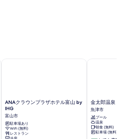
す
べ
て
の
写
真
を
表
ANAクラウンプラザホテル富山 by IHG
金太郎温泉
示
す
る
ANA
金
ANAクラウンプラザホテル富山 by
金太郎温泉
ク
太
IHG
魚津市
ラ
郎
富山市
プール
ウ
温
温泉
ン
駐車場あり
泉
朝食 (無料)
WiFi (無料)
プ
魚
駐車場 (無料)
レストラン
ラ
津
冷房