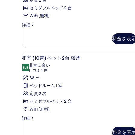
件)
る
ッ
セミダブルベッド 2 台
ド
WiFi (無料)
2
洋
詳細
台
室
(27
禁
料金を表
平
煙
米)
ベ
の
アイロン / アイロン台、WiFi
和
5
ッ
和室 (10畳) ベット2台 禁煙
す
室
ド
非常に良い
2
8.8
べ
(10
10 点中 8.8
(口
口コミ 3 件
台
て
畳)
コ
38 ㎡
禁
ミ
煙
の
ベ
ベッドルーム 1 室
の
3
写
ッ
定員 2 名
詳
件)
真
細
ト
セミダブルベッド 2 台
を
2
WiFi (無料)
台
表
和
詳細
禁
室
示
(10
煙
す
料金を表
畳)