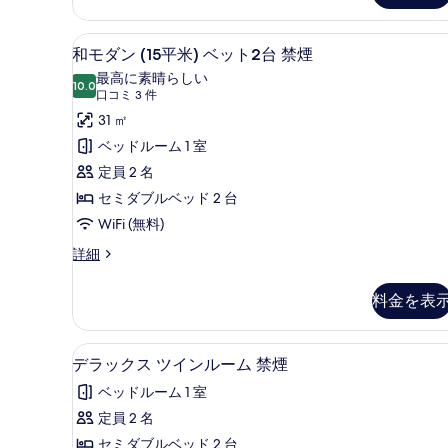
の
る
ベ
ッ
す
アイロン / アイロン台、WiFi
和
5
ト
和モダン (15平米) ベット2台 禁煙
べ
モ
2
最高に素晴らしい
台
10.0
て
10 点中 10.0
ダ
(口
口コミ 3 件
禁
の
コ
ン
31 ㎡
煙
ミ
の
写
(15
ベッドルーム 1 室
詳
3
真
平
定員 2 名
細
件)
を
米)
セミダブルベッド 2 台
表
ベ
WiFi (無料)
示
ッ
和
詳細
モ
す
ト
ダ
る
2
料金を表
ン
台
(15
平
禁
デラックス ツインルーム 禁煙 |
デ
1
米)
デラックス ツインルーム 禁煙
煙
ラ
ベ
ベッドルーム 1 室
ッ
の
ッ
ト
定員 2 名
す
ク
2
セミダブルベッド 2 台