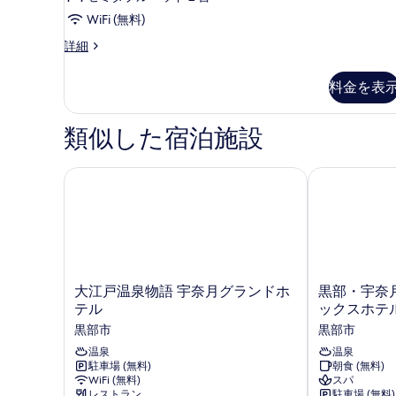
台
べ
ス
禁
WiFi (無料)
て
ツ
煙
デ
詳細
の
の
イ
ラ
詳
写
ン
ッ
細
料金を表
ク
真
ル
ス
を
ー
ツ
類似した宿泊施設
イ
表
ム
ン
示
禁
ル
大江戸温泉物語 宇奈月グランドホテル
黒部・宇奈月
す
ー
煙
ム
る
の
禁
煙
す
の
べ
詳
て
細
大
黒
大江戸温泉物語 宇奈月グランドホ
黒部・宇奈月
江
部・
の
テル
ックスホテ
戸
宇
写
黒部市
黒部市
温
奈
真
泉
温泉
月
温泉
駐車場 (無料)
朝食 (無料)
物
温
を
WiFi (無料)
スパ
語
泉
レストラン
駐車場 (無料)