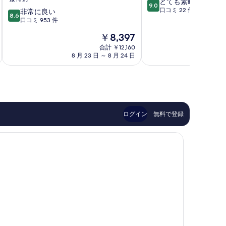
10
とても素晴らしい
ザ
市
9.0
段
口コミ 22 件
10
ホ
非常に良い
8.6
階
段
テ
口コミ 953 件
中
階
ル
現
￥8,397
9.0、
中
富
在
と
8.6、
山
合計 ￥12,160
の
て
8 月 23 日 ～ 8 月 24 日
8 月
非
by
料
も
常
IHG
金
素
に
富
は
晴
良
山
￥8,397
ら
い、
市
し
口
い、
コ
ログイン
無料で登録
口
ミ
コ
953
ミ
件
22
件
件
の
件
口
の
コ
口
ミ
コ
ミ