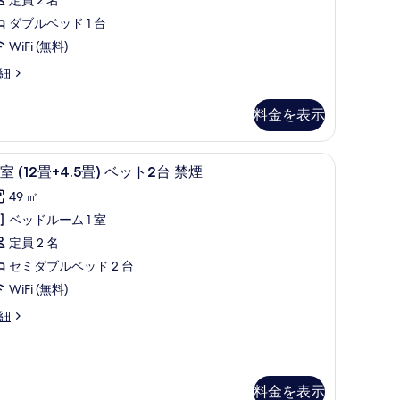
件)
る
ダ
ダブルベッド 1 台
ブ
WiFi (無料)
ル
細
ベ
ッ
料金を表示
ト
広
)
、ベッドシーツ
和室 (12畳+4.5畳) ベット2台 禁煙 | アイロン
和
5
室 (12畳+4.5畳) ベット2台 禁煙
台
室
49 ㎡
禁
2
ベッドルーム 1 室
煙
畳
定員 2 名
の
4.5
セミダブルベッド 2 台
)
す
WiFi (無料)
ベ
べ
細
ッ
て
ト
の
2
写
.5
台
真
料金を表示
)