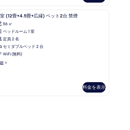
禁
を
煙
表
、ベッドシーツ
和室 (12畳+4.5畳+広縁) ベット2台 禁煙 | 
和
5
室 (12畳+4.5畳+広縁) ベット2台 禁煙
の
示
室
56 ㎡
す
す
2
ベッドルーム 1 室
べ
畳
る
定員 2 名
て
4.5
セミダブルベッド 2 台
の
畳
WiFi (無料)
写
広
細
真
)
を
ベ
2
表
ッ
.5
示
ト
料金を表示
す
広
)
台
る
禁
煙
の