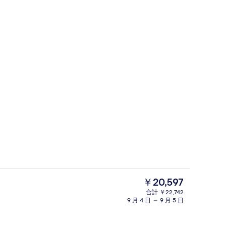
アイロン / アイロン台、WiFi (無料
現
￥20,597
在
合計 ￥22,742
の
9 月 4 日 ～ 9 月 5 日
ロビー
料
金
は