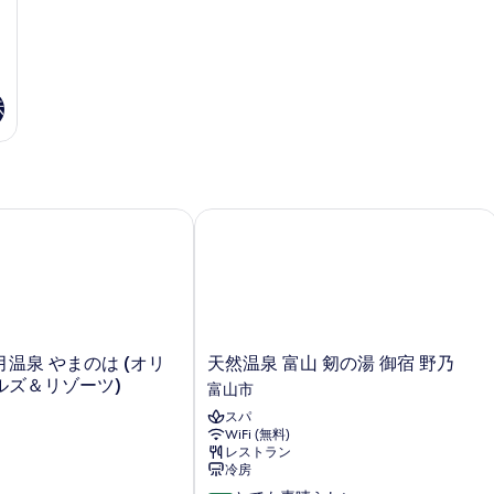
煙
禁
べ
の
煙
て
詳
の
細
詳
の
細
写
示
真
を
表
示
温泉 やまのは (オリックスホテルズ＆リゾーツ)
天然温泉 富山 剱の湯 御宿 野乃
す
る
天
温泉 やまのは (オリ
天然温泉 富山 剱の湯 御宿 野乃
然
ルズ＆リゾーツ)
富山市
温
スパ
泉
WiFi (無料)
富
レストラン
山
冷房
剱