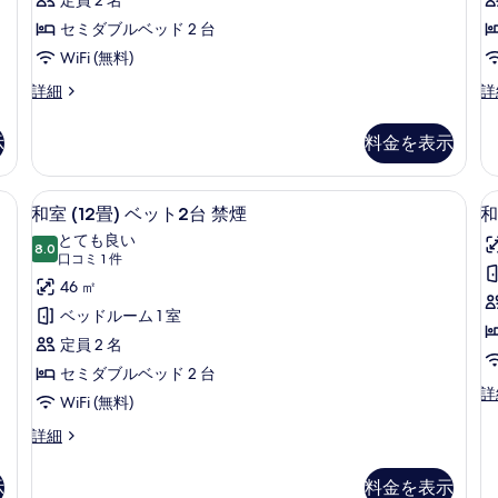
件)
る
米)
セミダブルベッド 2 台
ベ
WiFi (無料)
ッ
和
和
詳細
詳
モ
室
ト
ダ
(8
2
示
料金を表示
ン
畳
台
(13
+
平
縁
禁
1
 (無料)、ベッドシーツ
アイロン / アイロン台、WiFi (無料)
和
5
米)
ダ
和室 (12畳) ベット2台 禁煙
和
煙
室
ベ
ブ
とても良い
ッ
8.0
ル
の
(12
(1
10 点中 8.0
(口
口コミ 1 件
ト
ベ
す
畳)
コ
46 ㎡
2
ッ
ミ
台
ト
べ
+
ベ
ベッドルーム 1 室
禁
1
1
畳
て
ッ
定員 2 名
煙
台
件)
の
の
ト
禁
セミダブルベッド 2 台
詳
煙
和
詳
写
2
WiFi (無料)
細
の
室
台
真
詳
(1
和
詳細
細
2
畳
禁
室
を
+4
(12
煙
表
示
料金を表示
畳
畳)