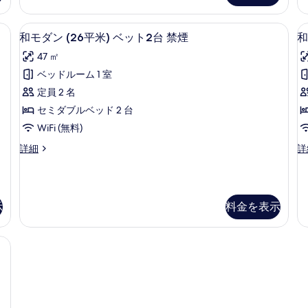
の
ベ
示
ベ
ッ
ッ
す
す
 (無料)、ベッドシーツ
アイロン / アイロン台、WiFi (無料)
和
ト
5
ト
和モダン (26平米) ベット2台 禁煙
和
べ
る
2
モ
2
47 ㎡
台
台
て
(1
ダ
禁
禁
ベッドルーム 1 室
の
ン
煙
煙
定員 2 名
の
の
写
+
(26
詳
詳
セミダブルベッド 2 台
真
平
細
細
WiFi (無料)
+
を
米)
和
和
詳細
詳
縁
表
ベ
モ
室
示
ッ
ダ
(1
ン
畳
す
ト
(26
+4
る
2
示
料金を表示
平
畳
2
台
米)
+
ベ
縁
禁
 アイロン / アイロン台、WiFi (無料)、ベッドシーツ
ッ
ベ
煙
ト
ッ
2
ト
の
台
2
す
禁
台