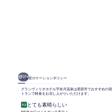
リ
オ
ホ
テ
ル
宇
奈
月
温
泉
21+
概要
客室
ロケーション
ポリシー
の
グランヴィリオホテル宇奈月温泉は黒部市でおすすめの宿
写
トランで軽食をお召し上がりいただけます。
真
口
とても素晴らしい
9.2
ギ
10段階中9.2
コ
112 件の口コミをすべて表示