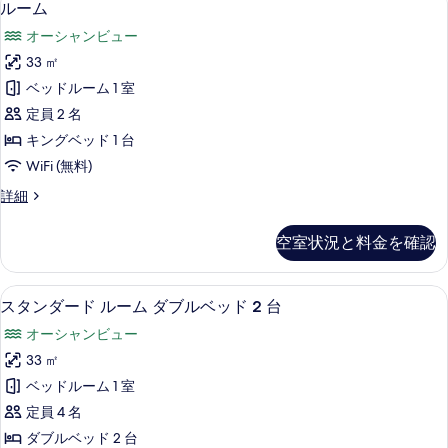
4
ダ
ルーム
ダ
ー
ブ
ブ
オーシャンビュー
ル
ム
ル
ル
33 ㎡
の
ー
ベ
ベッドルーム 1 室
ム
す
ダ
ッ
定員 2 名
べ
ブ
ド
キングベッド 1 台
ル
て
2
WiFi (無料)
ベ
の
ッ
台
ル
詳細
ド
写
ー
の
2
真
ム
台
す
空室状況と料金を確認
の
を
の
べ
詳
詳
表
細
て
細
スタンダード ルーム ダブルベッド 2 台 
ス
5
スタンダード ルーム ダブルベッド 2 台
示
の
タ
す
オーシャンビュー
写
ン
る
33 ㎡
真
ダ
ベッドルーム 1 室
を
ー
定員 4 名
表
ド
ダブルベッド 2 台