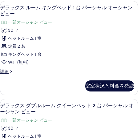
ダ
ブ
詳
セーフティボックス (室内)、デスク、アイ
デ
べ
5
ブ
デラックス ルーム キングベッド 1 台 パーシャル オーシャン
細
ル
ラ
ル
て
ビュー
ル
ベ
ッ
の
一部オーシャン ビュー
ー
ッ
ク
ム
写
30 ㎡
ド
ダ
ス
真
ベッドルーム 1 室
ブ
2
ル
を
ル
定員 2 名
台
ベ
ー
表
キングベッド 1 台
ッ
パ
ム
示
ド
WiFi (無料)
ー
2
キ
す
デ
詳細
シ
台
ン
ラ
る
パ
ャ
ッ
グ
ー
空室状況と料金を確認
ク
ル
シ
ベ
ス
ャ
オ
ル
ッ
ル
デラックス ダブルルーム クイーンベッド 
デ
9
ー
ー
デラックス ダブルルーム クイーンベッド 2 台 パーシャル オ
オ
ド
ラ
ム
ーシャン ビュー
ー
シ
1
キ
シ
ッ
一部オーシャン ビュー
ャ
ン
ャ
台
ク
グ
30 ㎡
ン
ン
パ
ベ
ス
ビ
ベッドルーム 1 室
ビ
ッ