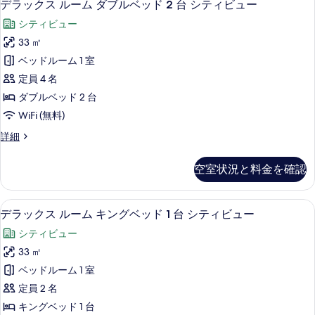
5
ダ
デラックス ルーム ダブルベッド 2 台 シティビュー
ダ
を
ラ
ブ
ブ
シティビュー
ル
表
ッ
ル
ル
33 ㎡
示
ク
ー
ベ
ベッドルーム 1 室
ム
す
ス
ダ
ッ
定員 4 名
る
ル
ブ
ド
ダブルベッド 2 台
ル
ー
2
WiFi (無料)
ベ
ム
ッ
台
デ
詳細
ド
ダ
ラ
の
2
ブ
ッ
台
す
空室状況と料金を確認
ク
ル
の
べ
ス
詳
ベ
ル
て
細
セーフティボックス (室内)、デスク、アイ
デ
5
ー
デラックス ルーム キングベッド 1 台 シティビュー
ッ
の
ラ
ム
ド
シティビュー
ダ
写
ッ
ブ
2
33 ㎡
真
ク
ル
台
ベッドルーム 1 室
ベ
を
ス
シ
ッ
定員 2 名
表
ル
ド
テ
キングベッド 1 台
2