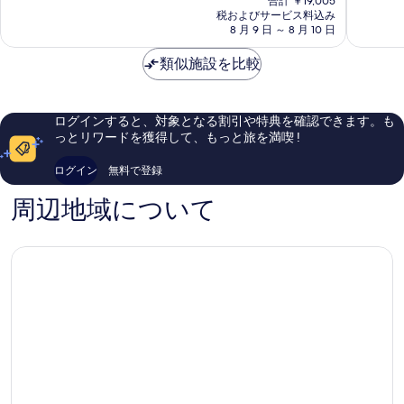
7.4、
合計 ￥19,005
示
の
ア
ア
い、
税およびサービス料込み
良
を
す
料
ト
8 月 9 日 ～ 8 月 10 日
ミ
口
い、
金
表
ラ
オ
コ
口
る
は
ン
類似施設を比較
テ
ミ
コ
示
￥11,917
テ
ル
1,930
ミ
す
ィ
North
件
2,254
ッ
Bay
件
件
る
ログインすると、対象となる割引や特典を確認できます。も
ク
Village
の
件
っとリワードを獲得して、もっと旅を満喫 !
ビ
口
の
ー
コ
口
ログイン
無料で登録
チ
ミ
コ
リ
ミ
周辺地域について
ゾ
ー
ト
ミ
ッ
ド
ビ
ー
チ