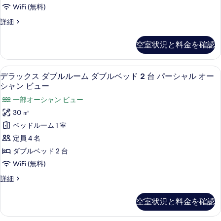
示
ー
ィ
WiFi (無料)
台
す
ム
シ
ビ
デ
詳細
る
テ
キ
ラ
ュ
ィ
ン
ッ
ビ
ー
空室状況と料金を確認
ク
グ
ュ
の
ス
ー
ベ
ル
す
の
セーフティボックス (室内)、デスク、アイ
デ
5
ー
デラックス ダブルルーム ダブルベッド 2 台 パーシャル オー
ッ
詳
べ
ラ
ム
シャン ビュー
細
ド
キ
て
ッ
一部オーシャン ビュー
ン
1
の
ク
グ
30 ㎡
台
ベ
写
ス
ベッドルーム 1 室
シ
ッ
真
ダ
ド
定員 4 名
テ
1
を
ブ
ダブルベッド 2 台
ィ
台
表
ル
シ
WiFi (無料)
ビ
示
テ
ル
ュ
デ
詳細
ィ
す
ー
ラ
ビ
ー
ッ
る
ム
ュ
空室状況と料金を確認
の
ク
ー
ダ
ス
す
の