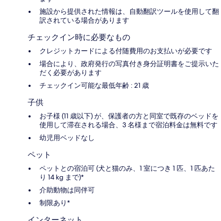
施設から提供された情報は、自動翻訳ツールを使用して翻
訳されている場合があります
チェックイン時に必要なもの
クレジットカードによる付随費用のお支払いが必要です
場合により、政府発行の写真付き身分証明書をご提示いた
だく必要があります
チェックイン可能な最低年齢 : 21 歳
子供
お子様 (11 歳以下) が、保護者の方と同室で既存のベッドを
使用して滞在される場合、3 名様まで宿泊料金は無料です
幼児用ベッドなし
ペット
ペットとの宿泊可 (犬と猫のみ、1 室につき 1 匹、1 匹あた
り 14 kg まで)*
介助動物は同伴可
制限あり*
インターネット