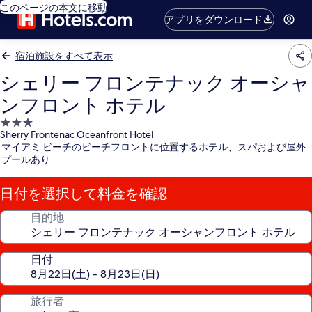
このページの本文に移動
アプリをダウンロード
宿泊施設をすべて表示
シェリー フロンテナック オーシャ
ンフロント ホテル
3.0
Sherry Frontenac Oceanfront Hotel
つ
マイアミ ビーチのビーチフロントに位置するホテル、スパおよび屋外
星
プールあり
宿
泊
日付を選択して料金を確認
施
設
目的地
日付
旅行者