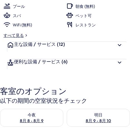
ン
プール
朝食 (無料)
ト
スパ
ペット可
ホ
WiFi (無料)
レストラン
テ
すべて見る
ル
主な設備 / サービス
(12)
の
写
便利な設備 / サービス
(6)
真
ギ
ャ
客室のオプション
ラ
以下の期間の空室状況をチェック
リ
今夜 8月 8 - 8月 9 の空室状況をチェック
明日 8月 9 - 8月 10 の空室
ー
今夜
明日
8月 8 - 8月 9
8月 9 - 8月 10