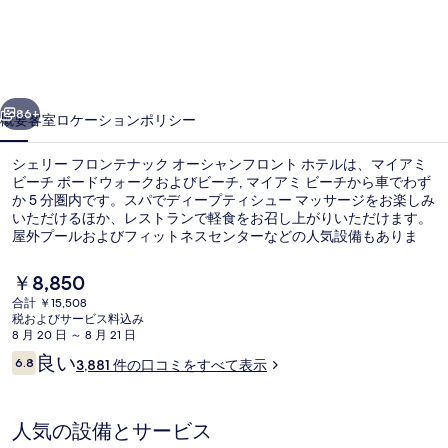
フ
ロ
ン
前へ
次へ
テ
86+
概要
客室
ロケーション
ポリシー
ナ
シェリー フロンテナック オーシャンフロント ホテルは、マイアミ
ッ
ビーチ ボードウォークおよびビーチ, マイアミ ビーチから車でわず
か 5 分圏内です。スパでディープティシュー マッサージをお楽しみ
ク
いただけるほか、レストランで軽食をお召し上がりいただけます。
オ
屋外プールおよびフィットネスセンターなどの人気設備もありま
す。旅行者はプールやビーチ近くのロケーションを評価していま
ー
す。
現
￥8,850
在
シ
合計 ￥15,508
の
税およびサービス料込み
スタンダード ルーム ダブルベッド 2 台 
ャ
料
8 月 20 日 ～ 8 月 21 日
金
口
良い
ン
6.8
3,881 件の口コミをすべて表示
は
10段階中6.8
コ
￥8,850
フ
ミ
で
す
ロ
人気の設備とサービス