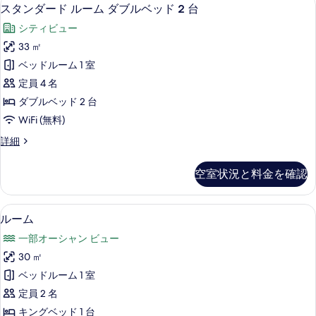
ス
6
ル
スタンダード ルーム ダブルベッド 2 台
ベ
タ
ー
ッ
シティビュー
ム
ン
キ
ド
33 ㎡
ダ
ン
1
ベッドルーム 1 室
グ
ー
台
ベ
定員 4 名
ド
ッ
の
ダブルベッド 2 台
ド
ル
す
WiFi (無料)
1
ー
台
べ
ス
詳細
の
ム
タ
て
詳
ダ
ン
細
の
空室状況と料金を確認
ダ
ブ
写
ー
ル
ド
真
ルーム | セーフティボックス (室内)、デ
ル
5
ル
ルーム
ベ
を
ー
ー
ッ
一部オーシャン ビュー
ム
表
ム
ダ
ド
30 ㎡
示
の
ブ
2
ベッドルーム 1 室
ル
す
す
台
ベ
定員 2 名
る
べ
ッ
の
キングベッド 1 台