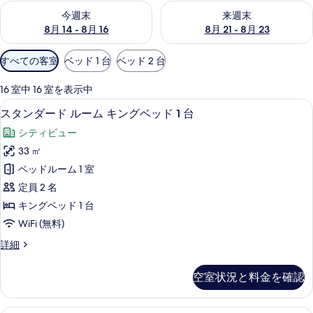
今週末 8月 14 - 8月 16 の空室状況をチェック
来週末 8月 21 - 8月 23 の
今週末
来週末
8月 14 - 8月 16
8月 21 - 8月 23
利
すべての客室
ベッド 1 台
ベッド 2 台
用
可
16 室中 16 室を表示中
能
セーフティボックス (室内)、デスク、アイ
ス
6
スタンダード ルーム キングベッド 1 台
な
タ
客
シティビュー
ン
室
33 ㎡
ダ
の
ベッドルーム 1 室
ー
絞
定員 2 名
り
ド
キングベッド 1 台
込
ル
WiFi (無料)
み
ー
条
ス
詳細
ム
件
タ
キ
ン
空室状況と料金を確認
ダ
ン
ー
グ
ド
セーフティボックス (室内)、デスク、アイ