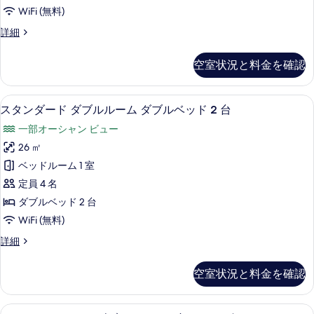
示
ル
WiFi (無料)
す
ー
ス
詳細
る
ム
タ
ダ
ン
空室状況と料金を確認
ダ
ブ
ー
ル
ド
セーフティボックス (室内)、デスク、アイ
ス
6
ル
スタンダード ダブルルーム ダブルベッド 2 台
ベ
タ
ー
ッ
一部オーシャン ビュー
ム
ン
ダ
ド
26 ㎡
ダ
ブ
2
ベッドルーム 1 室
ル
ー
台
ベ
定員 4 名
ド
ッ
の
ダブルベッド 2 台
ド
ダ
す
WiFi (無料)
2
ブ
台
べ
ス
詳細
の
ル
タ
て
詳
ル
ン
細
の
空室状況と料金を確認
ダ
ー
写
ー
ム
ド
真
セーフティボックス (室内)、デスク、アイ
デ