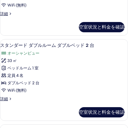
示
て
WiFi (無料)
す
の
ル
詳細
る
写
ー
真
ム
空室状況と料金を確認
の
を
詳
表
細
セーフティボックス (室内)、デスク、アイ
ス
6
スタンダード ダブルルーム ダブルベッド 2 台
示
タ
す
オーシャンビュー
ン
る
33 ㎡
ダ
ベッドルーム 1 室
ー
定員 4 名
ド
ダブルベッド 2 台
ダ
WiFi (無料)
ブ
ス
詳細
ル
タ
ル
ン
空室状況と料金を確認
ダ
ー
ー
ム
ド
ルーム | セーフティボックス (室内)、デ
ル