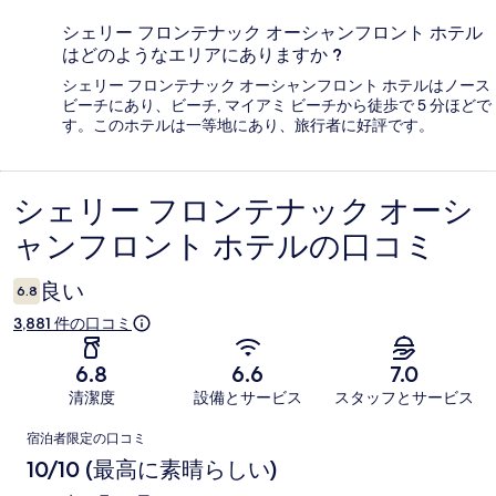
シェリー フロンテナック オーシャンフロント ホテル
はどのようなエリアにありますか ?
シェリー フロンテナック オーシャンフロント ホテルはノース
ビーチにあり、ビーチ, マイアミ ビーチから徒歩で 5 分ほどで
す。このホテルは一等地にあり、旅行者に好評です。
シェリー フロンテナック オーシ
口
ャンフロント ホテルの口コミ
コ
ミ
良い
6.8
3,881 件の口コミ
6.8
6.6
7.0
清潔度
設備とサービス
スタッフとサービス
口
宿泊者限定の口コミ
コ
10/10 (最高に素晴らしい)