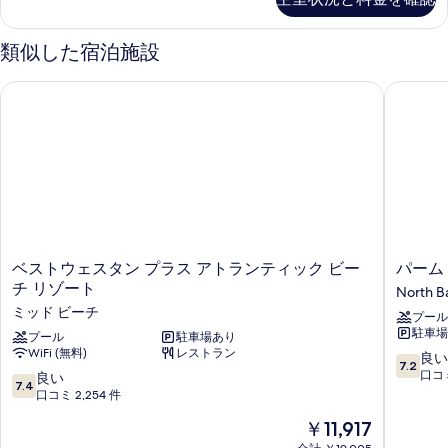
シ
ダ
イ
パ
真
ー
ャ
ー
ー
ド
類似した宿泊施設
を
シ
ル
ル
ン
ャ
表
ー
オ
ル
ベストウェスタン プラス アトランティック ビーチ リゾート
パーム 
ベ
ム
示
オ
ー
ク
ッ
ー
す
イ
シ
シ
ド
ー
る
ャ
ャ
2
ン
ン
ン
ベ
台
ビ
ッ
ビ
ュ
の
ド
ー
ュ
2
す
の
台
ー
詳
ベ
パ
ベストウェスタン プラス アトランティック ビー
パーム
べ
の
細
ス
ー
チ リゾート
の
North Ba
詳
て
ト
ム
細
ミッド ビーチ
す
プール
ウ
ツ
の
駐車場 
ェ
プール
駐車場あり
リ
べ
写
WiFi (無料)
レストラン
ス
ー
10
良い
7.2
て
真
タ
ク
段
口コミ
10
良い
7.4
ン
ラ
階
の
段
口コミ 2,254 件
を
プ
ブ
中
階
写
現
表
￥11,917
ラ
マ
7.2、
中
在
真
ス
イ
良