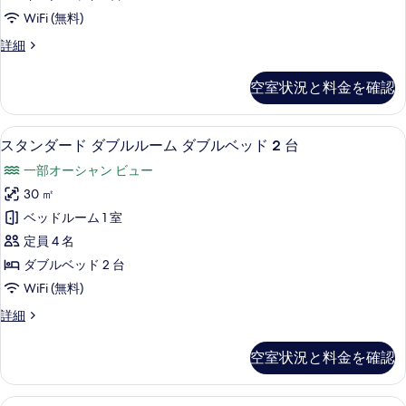
ド
て
す
WiFi (無料)
2
の
台
べ
ル
詳細
の
写
ー
て
詳
真
ム
細
の
空室状況と料金を確認
の
を
写
詳
表
細
真
セーフティボックス (室内)、デスク、アイ
ス
6
スタンダード ダブルルーム ダブルベッド 2 台
示
を
タ
す
一部オーシャン ビュー
表
ン
る
30 ㎡
示
ダ
ベッドルーム 1 室
す
ー
定員 4 名
る
ド
ダブルベッド 2 台
ダ
WiFi (無料)
ブ
ス
詳細
ル
タ
ル
ン
空室状況と料金を確認
ダ
ー
ー
ム
ド
セーフティボックス (室内)、デスク、アイ