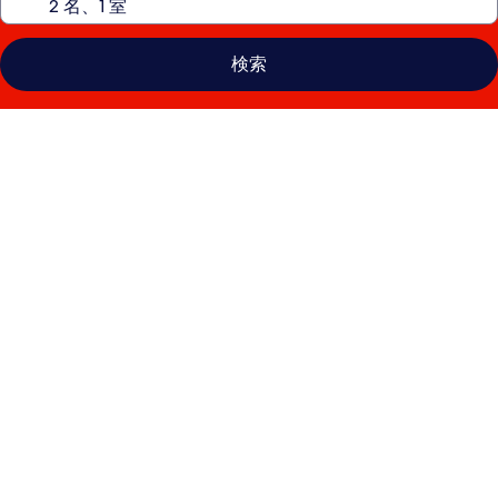
検索
シ
ェ
リ
ー