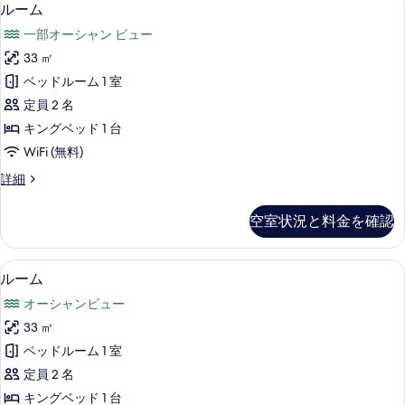
ル
5
ダ
ルーム
ダ
ー
ブ
ブ
一部オーシャン ビュー
ル
ム
ル
ル
33 ㎡
の
ー
ベ
ベッドルーム 1 室
ム
す
ダ
ッ
定員 2 名
べ
ブ
ド
キングベッド 1 台
ル
て
2
WiFi (無料)
ベ
の
ッ
台
ル
詳細
ド
写
ー
の
2
真
ム
台
す
空室状況と料金を確認
の
を
の
べ
詳
詳
表
細
て
細
ルーム | セーフティボックス (室内)、デ
ル
7
ルーム
示
の
ー
す
オーシャンビュー
写
ム
る
33 ㎡
真
の
ベッドルーム 1 室
を
す
定員 2 名
表
べ
キングベッド 1 台