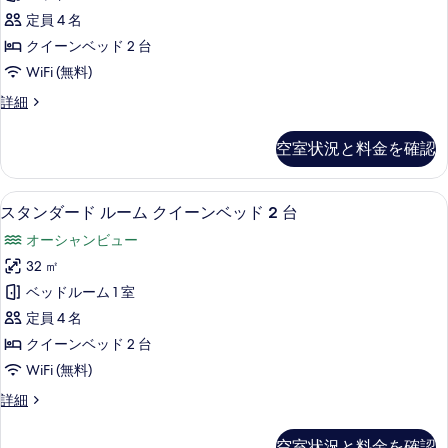
ー
ュ
ダ
ド
定員 4 名
ュ
ー
シ
1
ブ
の
クイーンベッド 2 台
ー
台
ャ
詳
ル
パ
WiFi (無料)
の
細
ル
ー
ル
す
デ
詳細
オ
シ
ー
ラ
ャ
べ
ー
ッ
ム
ル
空室状況と料金を確認
て
ク
シ
オ
ク
ス
の
ー
ャ
ダ
イ
シ
スタンダード ルーム クイーンベッド 2 台
ス
写
6
ブ
ン
スタンダード ルーム クイーンベッド 2 台
ャ
ー
タ
ル
真
ン
ビ
オーシャンビュー
ル
ン
ビ
ン
を
ュ
ー
32 ㎡
ュ
ベ
ダ
ム
表
ー
ー
ベッドルーム 1 室
ッ
ク
ー
の
示
の
イ
定員 4 名
詳
ド
ド
す
ー
す
細
クイーンベッド 2 台
2
ン
ル
る
べ
WiFi (無料)
ベ
台
ー
ッ
て
パ
ス
詳細
ド
ム
タ
の
ー
2
ク
ン
台
写
空室状況と料金を確認