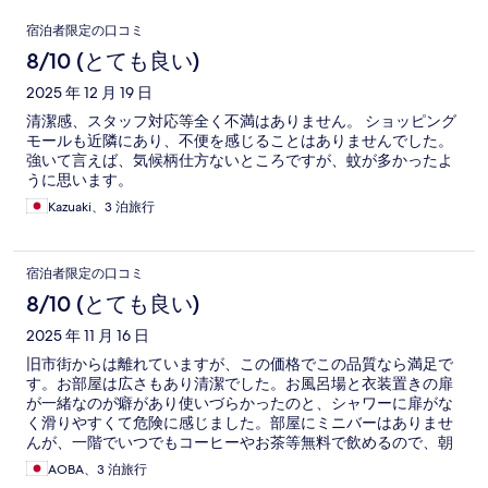
口
宿泊者限定の口コミ
コ
8/10 (とても良い)
ミ
2025 年 12 月 19 日
清潔感、スタッフ対応等全く不満はありません。 ショッピング
モールも近隣にあり、不便を感じることはありませんでした。
強いて言えば、気候柄仕方ないところですが、蚊が多かったよ
うに思います。
Kazuaki、3 泊旅行
宿泊者限定の口コミ
8/10 (とても良い)
2025 年 11 月 16 日
旧市街からは離れていますが、この価格でこの品質なら満足で
す。お部屋は広さもあり清潔でした。お風呂場と衣装置きの扉
が一緒なのが癖があり使いづらかったのと、シャワーに扉がな
く滑りやすくて危険に感じました。部屋にミニバーはありませ
んが、一階でいつでもコーヒーやお茶等無料で飲めるので、朝
食の時持ち帰るお客さんもいました。 朝ごはんもおいしかった
AOBA、3 泊旅行
です。ロイクラトンの季節のためか席が少なくて、中国語を話