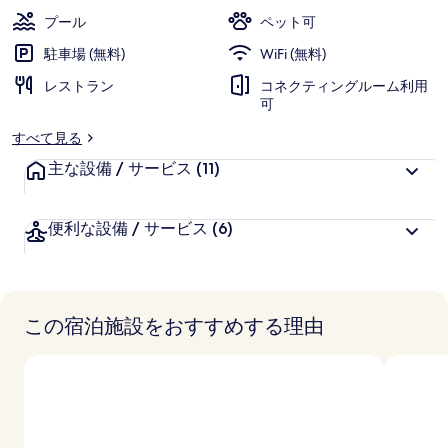
の
プール
ペット可
写
駐車場 (無料)
WiFi (無料)
真
レストラン
コネクティングルーム利用
可
ギ
すべて見る
ャ
主な設備 / サービス
(11)
ラ
リ
便利な設備 / サービス
(6)
ー
この宿泊施設をおすすめする理由