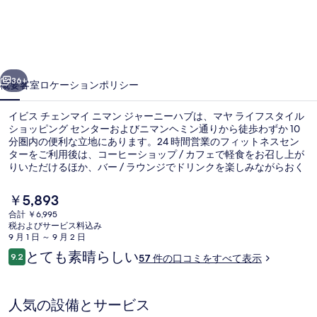
ェ
ン
マ
前へ
次へ
イ
36+
概要
客室
ロケーション
ポリシー
ニ
イビス チェンマイ ニマン ジャーニーハブは、マヤ ライフスタイル
マ
ショッピング センターおよびニマンヘミン通りから徒歩わずか 10
分圏内の便利な立地にあります。24 時間営業のフィットネスセン
ン
ターをご利用後は、コーヒーショップ / カフェで軽食をお召し上が
ジ
りいただけるほか、バー / ラウンジでドリンクを楽しみながらおく
つろぎいただけます。この高級ホテルはまた、セントラルチェンマ
ャ
イおよびターペー門から車で 10 分圏内に位置しています。
現
￥5,893
在
ー
合計 ￥6,995
の
税およびサービス料込み
レストラン
ニ
料
9 月 1 日 ～ 9 月 2 日
金
口
とても素晴らしい
ー
9.2
57 件の口コミをすべて表示
は
10段階中9.2
コ
￥5,893
ハ
ミ
で
す
ブ
人気の設備とサービス