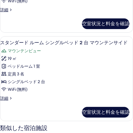
の
WiFi (無料)
ド
ー
2
す
ス
詳細
台
ム
タ
べ
の
ダ
ン
詳
て
空室状況と料金を確認
ダ
ブ
細
の
ー
ル
ド
写
マウンテン ビュー
ス
6
ル
スタンダード ルーム シングルベッド 2 台 マウンテンサイド
ベ
真
タ
ー
ッ
マウンテンビュー
ム
を
ン
ダ
ド
19 ㎡
表
ダ
ブ
1
ベッドルーム 1 室
ル
示
ー
台
ベ
定員 3 名
す
ド
ッ
マ
シングルベッド 2 台
ド
る
ル
ウ
WiFi (無料)
1
ー
台
ン
ス
詳細
マ
ム
タ
テ
ウ
シ
ン
ン
ン
空室状況と料金を確認
ダ
ン
テ
サ
ー
ン
グ
ド
類似した宿泊施設
イ
サ
ル
ル
イ