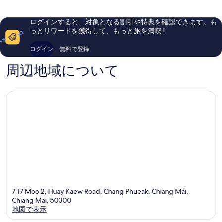
ー
イ
い、
晴
の
ニ
チ
口
ら
ー
ャ
コ
し
写
ログインすると、対象となる割引や特典を確認できます。も
ハ
ン
ミ
い、
っとリワードを獲得して、もっと旅を満喫 !
真
ブ
カ
232
口
を
チ
ラ
件
コ
ログイン
無料で登録
ャ
ン
件
ミ
表
ン
の
388
周辺地域について
示
プ
口
件
ア
コ
件
す
ッ
ミ
の
る
ク
口
コ
ミ
7-17 Moo 2, Huay Kaew Road, Chang Phueak, Chiang Mai,
Chiang Mai, 50300
地図で表示