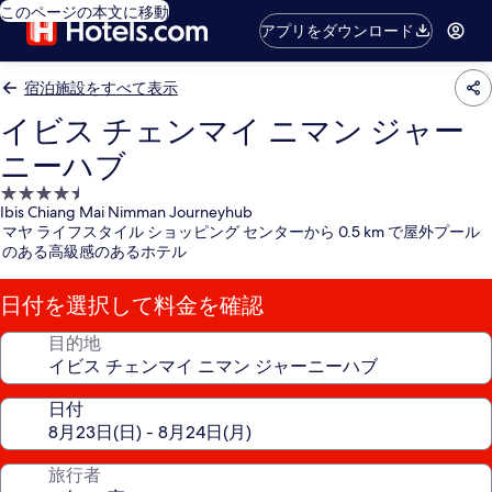
このページの本文に移動
アプリをダウンロード
宿泊施設をすべて表示
イビス チェンマイ ニマン ジャー
ニーハブ
4.5
Ibis Chiang Mai Nimman Journeyhub
つ
マヤ ライフスタイル ショッピング センターから 0.5 km で屋外プール
星
のある高級感のあるホテル
宿
泊
日付を選択して料金を確認
施
設
目的地
日付
旅行者