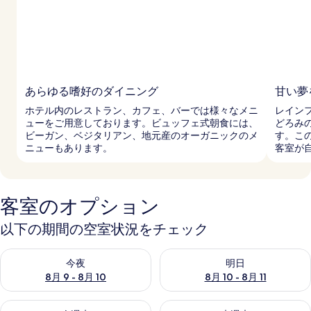
あらゆる嗜好のダイニング
甘い夢
ホテル内のレストラン、カフェ、バーでは様々なメニ
レイン
ューをご用意しております。ビュッフェ式朝食には、
どろみ
ビーガン、ベジタリアン、地元産のオーガニックのメ
す。こ
ニューもあります。
客室が
客室のオプション
以下の期間の空室状況をチェック
今夜 8月 9 - 8月 10 の空室状況をチェック
明日 8月 10 - 8月 11 の空
今夜
明日
8月 9 - 8月 10
8月 10 - 8月 11
今週末 8月 14 - 8月 16 の空室状況をチェック
来週末 8月 21 - 8月 23 の