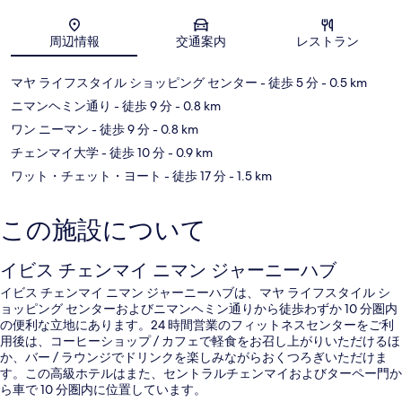
地図
周辺情報
交通案内
レストラン
マヤ ライフスタイル ショッピング センター
- 徒歩 5 分
- 0.5 km
ニマンヘミン通り
- 徒歩 9 分
- 0.8 km
ワン ニーマン
- 徒歩 9 分
- 0.8 km
チェンマイ大学
- 徒歩 10 分
- 0.9 km
ワット・チェット・ヨート
- 徒歩 17 分
- 1.5 km
この施設について
イビス チェンマイ ニマン ジャーニーハブ
イビス チェンマイ ニマン ジャーニーハブは、マヤ ライフスタイル シ
ョッピング センターおよびニマンヘミン通りから徒歩わずか 10 分圏内
の便利な立地にあります。24 時間営業のフィットネスセンターをご利
用後は、コーヒーショップ / カフェで軽食をお召し上がりいただけるほ
か、バー / ラウンジでドリンクを楽しみながらおくつろぎいただけま
す。この高級ホテルはまた、セントラルチェンマイおよびターペー門か
ら車で 10 分圏内に位置しています。