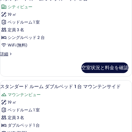
タ
ー
ッ
シティビュー
ム
ン
キ
ド
19 ㎡
ダ
ン
1
ベッドルーム 1 室
グ
ー
台
ベ
定員 3 名
ド
ッ
の
シングルベッド 2 台
ド
ル
す
WiFi (無料)
1
ー
台
べ
ス
詳細
の
ム
タ
て
詳
シ
ン
細
の
空室状況と料金を確認
ダ
ン
写
ー
グ
ド
真
セーフティボックス (室内)、デスク
ス
5
ル
スタンダード ルーム ダブルベッド 1 台 マウンテンサイド
ル
を
タ
ー
ベ
マウンテンビュー
ム
表
ン
シ
ッ
19 ㎡
示
ダ
ン
ド
ベッドルーム 1 室
グ
す
ー
2
ル
定員 3 名
る
ド
ベ
台
ダブルベッド 1 台
ッ
ル