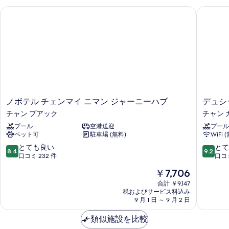
ド
ー
ド
ノボテル チェンマイ ニマン ジャーニーハブ
デュシッ
ベ
ム
の
の
シ
ッ
詳
す
ン
細
ド
グ
べ
2
ル
て
ベ
台
ッ
の
マ
ド
写
2
ウ
真
台
ノ
デ
ノボテル チェンマイ ニマン ジャーニーハブ
デュシ
ン
マ
を
ボ
ュ
チャン プアック
チャン 
ウ
テ
テ
シ
表
ン
プール
空港送迎
プール
ル
ッ
ン
テ
ペット可
駐車場 (無料)
WiFi 
示
チ
ト
サ
ン
ェ
プ
10
10
とても良い
とて
す
サ
8.4
9.2
イ
ン
リ
段
段
口コミ 232 件
口コミ
イ
る
マ
ン
階
階
ド
ド
現
￥7,706
イ
セ
中
中
の
在
の
ニ
ス
8.4、
9.2、
合計 ￥9,147
詳
の
マ
税およびサービス料込み
チ
と
と
す
細
料
9 月 1 日 ～ 9 月 2 日
ン
ェ
て
て
金
べ
ジ
ン
も
も
は
類似施設を比較
ャ
マ
良
素
て
￥7,706