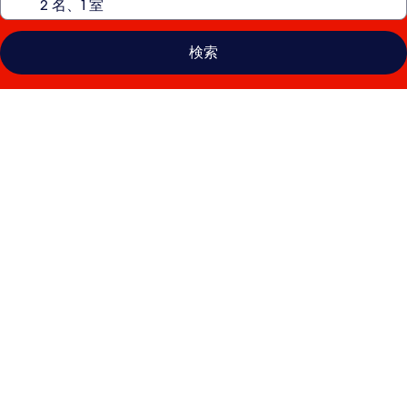
検索
イ
ビ
ス
チ