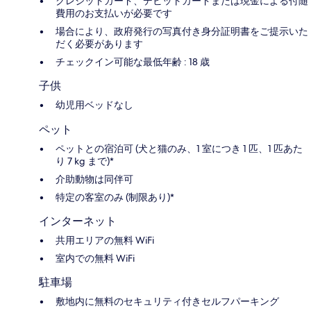
クレジットカード、デビットカードまたは現金による付随
費用のお支払いが必要です
場合により、政府発行の写真付き身分証明書をご提示いた
だく必要があります
チェックイン可能な最低年齢 : 18 歳
子供
幼児用ベッドなし
ペット
ペットとの宿泊可 (犬と猫のみ、1 室につき 1 匹、1 匹あた
り 7 kg まで)*
介助動物は同伴可
特定の客室のみ (制限あり)*
インターネット
共用エリアの無料 WiFi
室内での無料 WiFi
駐車場
敷地内に無料のセキュリティ付きセルフパーキング