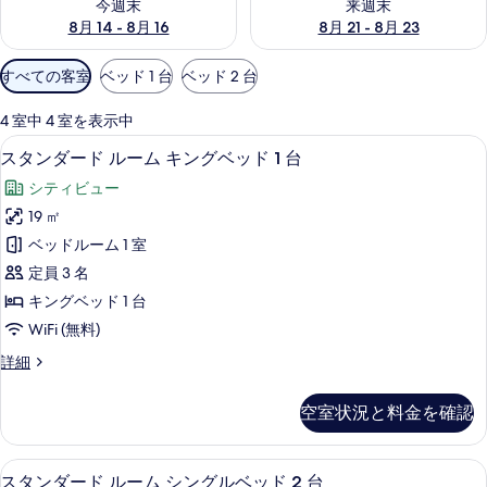
今週末
来週末
8月 14 - 8月 16
8月 21 - 8月 23
利
すべての客室
ベッド 1 台
ベッド 2 台
用
可
4 室中 4 室を表示中
能
マウンテン ビュー
ス
6
スタンダード ルーム キングベッド 1 台
な
タ
客
シティビュー
ン
室
19 ㎡
ダ
の
ベッドルーム 1 室
ー
絞
定員 3 名
り
ド
キングベッド 1 台
込
ル
WiFi (無料)
み
ー
条
ス
詳細
ム
件
タ
キ
ン
空室状況と料金を確認
ダ
ン
ー
グ
ド
セーフティボックス (室内)、デスク
ス
8
ル
スタンダード ルーム シングルベッド 2 台
ベ