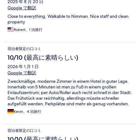
2025 年 8 月 20 日
Google で翻訳
Close to everything. Walkable to Nimman. Nice staff and clean
property
Robert、1 泊旅行
宿泊者限定の口コミ
10/10 (最高に素晴らしい)
2026 年 1 月 1 日
Google で翻訳
Zweckmäßige, moderne Zimmer in einem Hotel in guter Lage.
Innerhalb von 5 Minuten ist man zu Fuß in einem großen
Einlaufszentrum; per Auto/Roller auch recht schnell in der Stadt.
Das Frühstück war reichhaltig, allerdings müsste schneller
aufgefüllt werden. Parkplätze sind mehr als genug vorhanden.
Kevin、4 泊旅行
宿泊者限定の口コミ
10/10 (最高に素晴らしい)