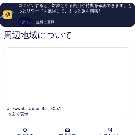
エ
い、
し
ログインすると、対象となる割引や特典を確認できます。も
ン
口
い、
っとリワードを獲得して、もっと旅を満喫 !
ス
コ
口
Ubud
ミ
コ
ログイン
無料で登録
317
ミ
件
344
周辺地域について
件
件
の
件
口
の
コ
口
ミ
コ
ミ
Jl. Suweta, Ubud, Bali, 80571
地図で表示
地図