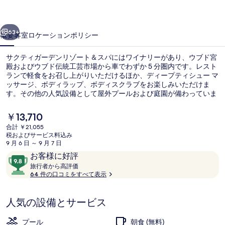
デ
前へ
次へ
ン
63+
概要
客室
ロケーション
ポリシー
リ
サクティガーデンリゾート＆スパにはワイナリーがあり、ウブド宮
ゾ
殿およびウブド伝統工芸市場から車でわずか 5 分圏内です。レスト
ランで軽食をお召し上がりいただけるほか、ディープティシュー マ
ー
ッサージ、ボディラップ、ボディスクラブをお楽しみいただけま
ト
す。その他の人気設備として屋外プールおよび庭園が備わっていま
す。旅行者は親切なスタッフを高く評価しています。
＆
現
￥13,710
在
ス
合計 ￥21,055
の
税およびサービス料込み
スイート バルコニー | 部屋からの景観
パ
料
9 月 6 日 ～ 9 月 7 日
金
口
10
お客様に好評
の
は
コ
旅
段
旅行者から高評価
￥13,710
写
行
64 件の口コミをすべて表示
ミ
階
で
者
す
中
真
か
9.8、
人気の設備とサービス
ら
ギ
お
高
評
客
ャ
プール
朝食 (無料)