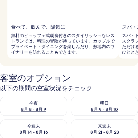
食べて、飲んで、陽気に
スパ・
無料のビュッフェ式朝食付きのスタイリッシュなレス
スパ・
トランでは、料理の冒険が待っています。カップルで
スクラ
プライベート・ダイニングを楽しんだり、敷地内のワ
ただけ
イナリーを訪れることもできます。
ひとと
客室のオプション
以下の期間の空室状況をチェック
今夜 8月 8 - 8月 9 の空室状況をチェック
明日 8月 9 - 8月 10 の空室
今夜
明日
8月 8 - 8月 9
8月 9 - 8月 10
今週末 8月 14 - 8月 16 の空室状況をチェック
来週末 8月 21 - 8月 23 の
今週末
来週末
8月 14 - 8月 16
8月 21 - 8月 23