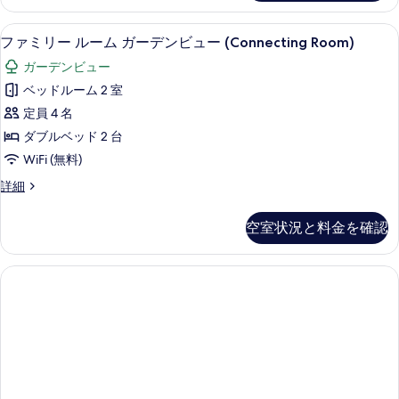
バ
真
す
す
ル
ファミリー ルーム ガーデンビュー (Co
フ
を
5
コ
ファミリー ルーム ガーデンビュー (Connecting Room)
る
べ
ァ
ニ
表
て
ガーデンビュー
ー
ミ
示
の
の
ベッドルーム 2 室
リ
す
詳
写
定員 4 名
細
ー
る
真
ダブルベッド 2 台
ル
を
WiFi (無料)
ー
表
フ
詳細
ム
ァ
示
ガ
ミ
空室状況と料金を確認
す
リ
ー
ー
る
デ
ル
ー
ン
ム
ビ
ガ
ー
ュ
デ
ー
ン
(Connecting
ビ
ュ