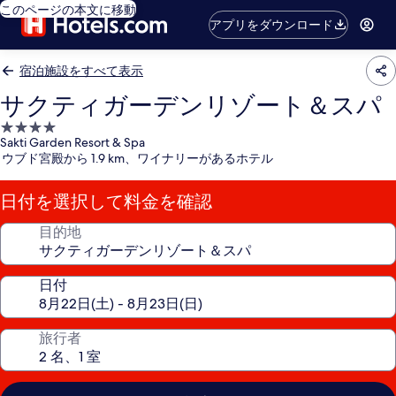
このページの本文に移動
アプリをダウンロード
宿泊施設をすべて表示
サクティガーデンリゾート＆スパ
4.0
Sakti Garden Resort & Spa
つ
ウブド宮殿から 1.9 km、ワイナリーがあるホテル
星
宿
日付を選択して料金を確認
泊
施
目的地
設
日付
旅行者