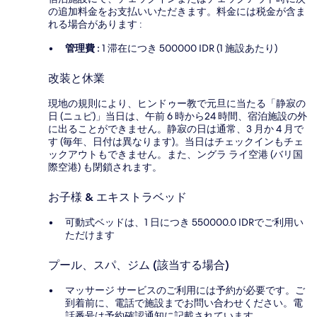
の追加料金をお支払いいただきます。料金には税金が含ま
れる場合があります :
管理費 :
1 滞在につき 500000 IDR (1 施設あたり)
改装と休業
現地の規則により、ヒンドゥー教で元旦に当たる「静寂の
日 (ニュピ)」当日は、午前 6 時から24 時間、宿泊施設の外
に出ることができません。静寂の日は通常、3 月か 4 月で
す (毎年、日付は異なります)。当日はチェックインもチェ
ックアウトもできません。また、ングラ ライ空港 (バリ国
際空港) も閉鎖されます。
お子様 & エキストラベッド
可動式ベッドは、1 日につき 550000.0 IDRでご利用い
ただけます
プール、スパ、ジム (該当する場合)
マッサージ サービスのご利用には予約が必要です。ご
到着前に、電話で施設までお問い合わせください。電
話番号は予約確認通知に記載されています