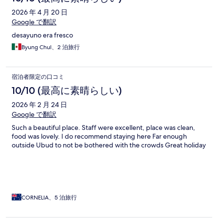
2026 年 4 月 20 日
Google で翻訳
desayuno era fresco
Byung Chul、2 泊旅行
宿泊者限定の口コミ
10/10 (最高に素晴らしい)
2026 年 2 月 24 日
Google で翻訳
Such a beautiful place. Staff were excellent, place was clean,
food was lovely. I do recommend staying here Far enough
outside Ubud to not be bothered with the crowds Great holiday
CORNELIA、5 泊旅行