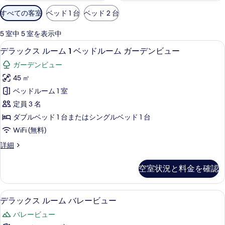
利
すべての客室
ベッド 1 台
ベッド 2 台
用
可
5 室中 5 室を表示中
能
デラックス ルーム 1 ベッドルーム ガ
デ
10
デラックス ルーム 1 ベッドルーム ガーデンビュー
な
ラ
客
ガーデンビュー
ッ
室
45 ㎡
ク
の
ベッドルーム 1 室
ス
絞
定員 3 名
り
ル
ダブルベッド 1 台またはシングルベッド 1 台
込
ー
WiFi (無料)
み
ム
条
デ
詳細
1
件
ラ
ベ
ッ
空室状況と料金を確認
ク
ッ
ス
ド
ル
デラックス ルーム バレービュー | 
デ
3
ー
ル
デラックス ルーム バレービュー
ラ
ム
ー
バレービュー
1
ッ