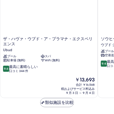
詳
細
ザ・
ソ
ザ・ハヴァ・ウブド・ア・プラマナ・エクスペリ
ソウヒ
ハ
ウ
エンス
ウブド 
ヴ
ヒ
Ubud
プール
ァ・
ー
空港送
ウ
プール
スパ
タ
駐車場 (無料)
WiFi (無料)
ブ
ウ
10
最高
9.4
ド・
ブ
段
口コミ
10
最高に素晴らしい
9.6
ア・
ド
階
段
口コミ 344 件
プ
シ
中
階
現
￥13,693
ラ
テ
9.4、
中
在
マ
ィ
最
9.6、
合計 ￥16,568
の
ナ・
セ
高
税およびサービス料込み
最
料
エ
9 月 3 日 ～ 9 月 4 日
ン
に
高
金
ク
タ
素
に
は
ス
類似施設を比較
ー
晴
素
￥13,693
ペ
ら
晴
リ
し
ら