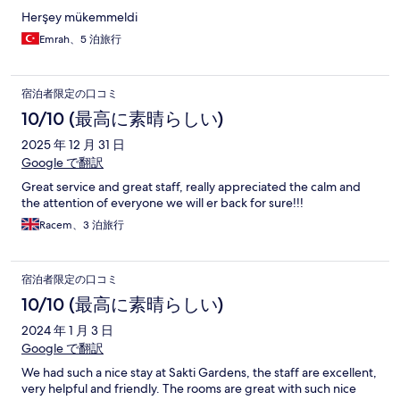
Herşey mükemmeldi
Emrah、5 泊旅行
宿泊者限定の口コミ
10/10 (最高に素晴らしい)
2025 年 12 月 31 日
Google で翻訳
Great service and great staff, really appreciated the calm and
the attention of everyone we will er back for sure!!!
Racem、3 泊旅行
宿泊者限定の口コミ
10/10 (最高に素晴らしい)
2024 年 1 月 3 日
Google で翻訳
We had such a nice stay at Sakti Gardens, the staff are excellent,
very helpful and friendly. The rooms are great with such nice