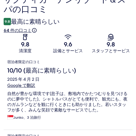
パの口コミ
コ
ミ
最高に素晴らしい
9.8
64 件の口コミ
9.8
9.6
9.8
清潔度
設備とサービス
スタッフとサービス
口
宿泊者限定の口コミ
コ
10/10 (最高に素晴らしい)
ミ
2025 年 4 月 2 日
Google で翻訳
自然が豊かな環境です(息子は、敷地内でかたつむりを見つける
のに夢中でした)。シャトルバスがとても便利で、観光にも、夜
のガムランなどを観に行くときにも助かりました。若いスタッ
フが多く、みんな笑顔で素敵なサービスでした。
Junko、3 泊旅行
宿泊者限定の口コミ