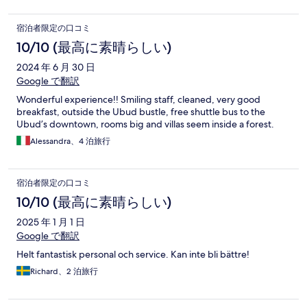
宿泊者限定の口コミ
10/10 (最高に素晴らしい)
2024 年 6 月 30 日
Google で翻訳
Wonderful experience!! Smiling staff, cleaned, very good
breakfast, outside the Ubud bustle, free shuttle bus to the
Ubud’s downtown, rooms big and villas seem inside a forest.
Alessandra、4 泊旅行
宿泊者限定の口コミ
10/10 (最高に素晴らしい)
2025 年 1 月 1 日
Google で翻訳
Helt fantastisk personal och service. Kan inte bli bättre!
Richard、2 泊旅行