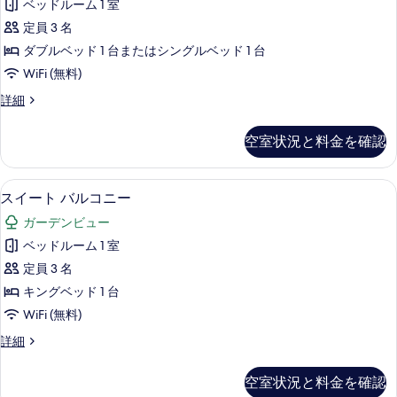
ム
ベ
ベッドルーム 1 室
ク
ッ
ガ
定員 3 名
ド
ス
ー
ル
ダブルベッド 1 台またはシングルベッド 1 台
ル
ー
デ
WiFi (無料)
ム
ー
ン
ガ
デ
詳細
ム
ー
ラ
ビ
デ
バ
ッ
ュ
空室状況と料金を確認
ン
ク
レ
ビ
ー
ス
ー
ュ
ル
の
スイート バルコニー | ミニバー、セ
ス
ー
8
ー
スイート バルコニー
ビ
す
の
イ
ム
ュ
ガーデンビュー
詳
バ
べ
ー
細
レ
ー
ベッドルーム 1 室
て
ト
ー
の
定員 3 名
ビ
の
バ
ュ
す
キングベッド 1 台
写
ル
ー
べ
WiFi (無料)
の
真
コ
て
詳
ス
詳細
を
ニ
細
イ
の
表
ー
ー
空室状況と料金を確認
写
ト
示
の