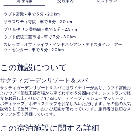
周辺情報
交通案内
レストラン
ウブド宮殿
- 車で 5 分
- 2.0 km
サラスワティ寺院
- 車で 5 分
- 2.0 km
プリ ルキサン美術館
- 車で 6 分
- 2.3 km
ウブド伝統工芸市場
- 車で 7 分
- 3.0 km
スレッズ・オブ・ライフ・インドネシアン・テキスタイル・アー
ツ・センター
- 車で 8 分
- 2.0 km
この施設について
サクティガーデンリゾート＆スパ
サクティガーデンリゾート＆スパにはワイナリーがあり、ウブド宮殿お
よびウブド伝統工芸市場から車でわずか 5 分圏内です。レストランで軽
食をお召し上がりいただけるほか、ディープティシュー マッサージ、
ボディラップ、ボディスクラブをお楽しみいただけます。その他の人気
設備として屋外プールおよび庭園が備わっています。旅行者は親切なス
タッフを高く評価しています。
この宿泊施設に関する詳細