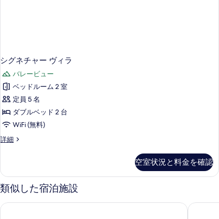
Room)
ー
の
(Connecting
Room)
す
の
べ
詳
て
細
シグネチャー ヴィラ
の
バレービュー
写
ベッドルーム 2 室
真
定員 5 名
を
ダブルベッド 2 台
表
WiFi (無料)
示
す
シ
詳細
グ
る
ネ
空室状況と料金を確認
チ
ャ
ー
類似した宿泊施設
ヴ
ィ
ザ・ハヴァ・ウブド・ア・プラマナ・エクスペリエンス
ソウヒー
ラ
の