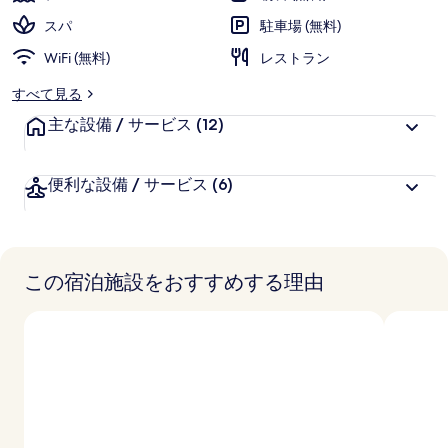
価
様
ラ
スパ
駐車場 (無料)
に
リ
WiFi (無料)
好
レストラン
評
ー
すべて見る
件
主な設備 / サービス
の
(12)
口
コ
便利な設備 / サービス
(6)
ミ
この宿泊施設をおすすめする理由