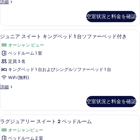
台
ド
ラ
詳細
ル
1
グ
の
台
ー
ジ
す
空室状況と料金を確認
の
ュ
ム
詳
べ
ア
ク
細
リ
て
ジュニア スイート キングベッド 1 
ジ
6
ー
ジュニア スイート キングベッド 1 台ソファーベッド付き
イ
の
ュ
ル
ー
オーシャン ビュー
ー
写
ニ
ム
ン
ベッドルーム 1 室
真
ア
ク
ベ
定員 3 名
イ
を
ス
ー
ッ
キングベッド 1 台およびシングルソファーベッド 1 台
表
イ
ン
ド
WiFi (無料)
ベ
示
ー
2
ッ
ジ
詳細
す
ト
ド
ュ
台
る
2
キ
ニ
の
空室状況と料金を確認
台
ア
ン
の
す
ス
グ
詳
イ
べ
ラグジュアリー スイート 2 ベッドルーム
ラ
細
10
ー
ラグジュアリー スイート 2 ベッドルーム
ベ
て
グ
ト
ッ
オーシャンビュー
キ
の
ジ
ン
ド
ベッドルーム 2 室