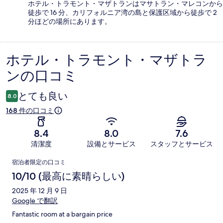
ホテル・トラモント・マザトランはマサトラン・マレコンから
徒歩で 16 分、カリフォルニア湾の島と保護区域から徒歩で 2
分ほどの場所にあります。
ホテル・トラモント・マザトラ
口
ンの口コミ
コ
ミ
とても良い
8.0
168 件の口コミ
8.4
8.0
7.6
清潔度
設備とサービス
スタッフとサービス
口
宿泊者限定の口コミ
コ
10/10 (最高に素晴らしい)
ミ
2025 年 12 月 9 日
Google で翻訳
Fantastic room at a bargain price