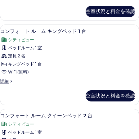
ル
タ
台
1
ー
ン
台
の
空室状況と料金を確認
ダ
の
ム
す
ー
詳
ク
ド
細
べ
コンフォート ルーム キングベッド 1
コ
4
ル
コンフォート ルーム キングベッド 1 台
イ
て
ン
ー
ー
シティビュー
ム
の
フ
ク
ン
ベッドルーム 1 室
写
ォ
イ
ベ
定員 2 名
ー
真
ー
ン
ッ
キングベッド 1 台
を
ト
ベ
ド
WiFi (無料)
ッ
表
ル
2
ド
コ
詳細
示
ー
2
ン
台
す
台
ム
フ
の
空室状況と料金を確認
の
ォ
る
キ
詳
す
ー
ン
細
ト
べ
コンフォート ルーム クイーンベッド 
コ
6
ル
コンフォート ルーム クイーンベッド 2 台
グ
て
ン
ー
ベ
シティビュー
ム
の
フ
キ
ッ
ベッドルーム 1 室
写
ォ
ン