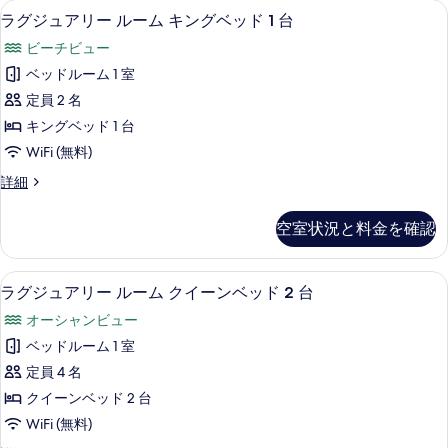
て
ラグジュアリー ルーム キングベッド 
ラ
8
ル
ッ
ラグジュアリー ルーム キングベッド 1 台
の
グ
ー
ド
ビーチビュー
ム
写
ジ
ル
2
ベッドルーム 1 室
真
ュ
ベ
ー
定員 2 名
ッ
を
ア
ム
ド
キングベッド 1 台
表
リ
ル
の
WiFi (無料)
ー
示
ー
す
ム
ラ
詳細
す
ル
の
グ
べ
る
詳
ー
ジ
て
空室状況と料金を確認
細
ュ
ム
の
ア
キ
リ
写
ラグジュアリー ルーム クイーンベッド
ラ
7
ー
ラグジュアリー ルーム クイーンベッド 2 台
ン
真
グ
ル
グ
オーシャンビュー
ー
を
ジ
ム
ベ
ベッドルーム 1 室
表
ュ
キ
ッ
定員 4 名
ン
示
ア
グ
ド
クイーンベッド 2 台
す
リ
ベ
1
WiFi (無料)
ッ
る
ー