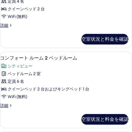
ド
定員 4 名
グ
真
ー
1
ベ
クイーンベッド 2 台
を
ト
ッ
台
WiFi (無料)
ド
表
ル
の
1
コ
詳細
示
ー
台
ン
す
す
の
ム
フ
べ
空室状況と料金を確認
詳
ォ
る
ク
細
て
ー
イ
ト
の
コンフォート ルーム 2 ベッドルーム
コ
6
ル
コンフォート ルーム 2 ベッドルーム
ー
写
ン
ー
ン
シティビュー
ム
真
フ
ク
ベ
ベッドルーム 2 室
を
ォ
イ
ッ
定員 6 名
ー
表
ー
ン
ド
クイーンベッド 2 台およびキングベッド 1 台
示
ト
ベ
2
WiFi (無料)
ッ
す
ル
台
ド
コ
詳細
る
ー
2
ン
の
台
ム
フ
す
空室状況と料金を確認
の
ォ
2
詳
べ
ー
ベ
細
ト