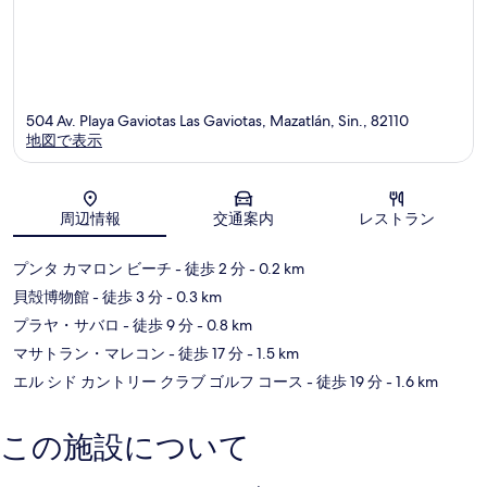
504 Av. Playa Gaviotas Las Gaviotas, Mazatlán, Sin., 82110
地図で表示
地図
周辺情報
交通案内
レストラン
プンタ カマロン ビーチ
- 徒歩 2 分
- 0.2 km
貝殻博物館
- 徒歩 3 分
- 0.3 km
プラヤ・サバロ
- 徒歩 9 分
- 0.8 km
マサトラン・マレコン
- 徒歩 17 分
- 1.5 km
エル シド カントリー クラブ ゴルフ コース
- 徒歩 19 分
- 1.6 km
この施設について