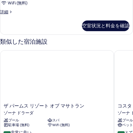
ャ
WiFi (無料)
表
ル
プ
詳細
示
ル
レ
す
ジ
ー
空室状況と料金を確認
デ
る
ム
ン
シ
の
類似した宿泊施設
ャ
す
ル
ザ パームス リゾート オブ マサトラン
コスタ デ
ル
べ
ー
て
ム
の
の
詳
写
細
真
を
表
ザ
コ
ザ パームス リゾート オブ マサトラン
コスタ 
示
パ
ス
ゾーナ ドラーダ
ゾーナ 
ー
タ
す
プール
スパ
プール
ム
デ
る
駐車場 (無料)
WiFi (無料)
ペット
ス
オ
リ
ロ
10
10
非常に良い
とて