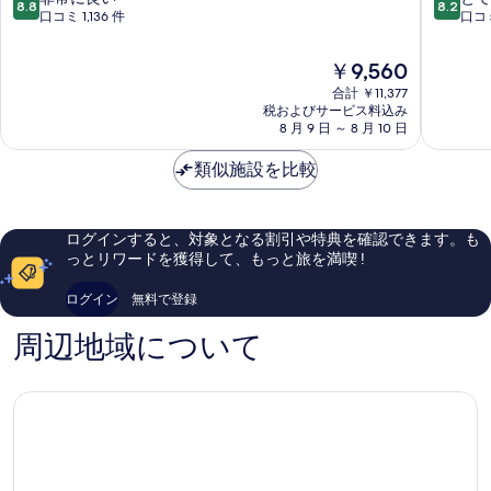
8.8
8.2
ゾ
ビ
段
段
口コミ 1,136 件
口コミ 
ー
ー
階
階
ト
チ
中
中
現
￥9,560
オ
ホ
8.8、
8.2、
在
ブ
合計 ￥11,377
テ
非
と
の
税およびサービス料込み
マ
ル
常
て
料
8 月 9 日 ～ 8 月 10 日
サ
ゾ
に
も
金
ト
ー
良
良
は
類似施設を比較
ラ
ナ
い、
い、
￥9,560
ン
ド
口
口
ゾ
ラ
コ
コ
ー
ー
ミ
ミ
ログインすると、対象となる割引や特典を確認できます。も
ナ
ダ
1,136
1,511
っとリワードを獲得して、もっと旅を満喫 !
ド
件
件
ラ
件
件
ログイン
無料で登録
ー
の
の
ダ
口
口
周辺地域について
コ
コ
ミ
ミ