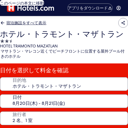
このページの本文に移動
アプリをダウンロード
宿泊施設をすべて表示
ホテル・トラモント・マザトラン
2.5
HOTEL TRAMONTO MAZATLAN
つ
マサトラン・マレコン近くでビーチフロントに位置する屋外プール付
星
きのホテル
宿
泊
日付を選択して料金を確認
施
設
目的地
日付
旅行者