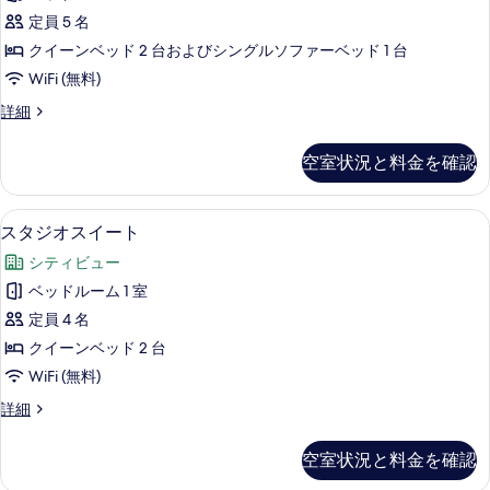
写
ュ
グ
1
定員 5 名
ベ
真
ア
台
ッ
クイーンベッド 2 台およびシングルソファーベッド 1 台
を
リ
ド
ソ
WiFi (無料)
1
表
ー
フ
台
ラ
詳細
示
ス
ソ
グ
ァ
す
フ
イ
ジ
ー
空室状況と料金を確認
ァ
ュ
る
ー
ー
ベ
ア
ト
ベ
リ
ッ
スタジオスイート | 羽毛の掛け布団、
ス
ッ
2
ー
スタジオスイート
2
ド
ド
タ
ス
ベ
シティビュー
付
イ
付
ジ
き
ッ
ー
ベッドルーム 1 室
き
オ
の
ト
ド
定員 4 名
詳
2
の
ス
細
ル
ベ
クイーンベッド 2 台
す
イ
ッ
ー
WiFi (無料)
ド
べ
ー
ム
ル
ス
詳細
て
ト
ー
タ
の
の
ム
の
ジ
す
空室状況と料金を確認
の
オ
写
す
詳
べ
ス