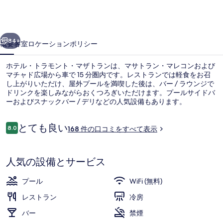
モ
ン
前へ
次へ
ト・
84+
概要
客室
ロケーション
ポリシー
マ
ホテル・トラモント・マザトランは、マサトラン・マレコンおよび
ザ
マチャド広場から車で 15 分圏内です。レストランでは軽食をお召
し上がりいただけ、屋外プールを満喫した後は、バー / ラウンジで
ト
ドリンクを楽しみながらおくつろぎいただけます。プールサイドバ
ラ
ーおよびスナックバー / デリなどの人気設備もあります。
ン
口
とても良い
8.0
168 件の口コミをすべて表示
10段階中8.0
の
コ
ミ
ラグジュアリー ルーム キングベッド 1 台
写
人気の設備とサービス
真
ギ
プール
WiFi (無料)
ャ
レストラン
冷房
ラ
バー
禁煙