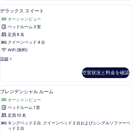
真
べ
細
イ
て
デラックス スイート | 羽毛の掛け布
デ
7
ー
デラックス スイート
を
て
の
ラ
ト
表
の
オーシャンビュー
の
写
ッ
詳
示
写
ベッドルーム 3 室
真
ク
細
す
真
定員 8 名
を
ス
る
を
クイーンベッド 4 台
表
ス
表
WiFi (無料)
示
イ
示
デ
詳細
す
ー
ラ
す
る
ト
ッ
空室状況と料金を確認
る
ク
の
ス
す
ス
羽毛の掛け布団、セレクト コンフォー
プ
8
イ
プレジデンシャル ルーム
べ
レ
ー
て
オーシャンビュー
ト
ジ
の
の
ベッドルーム 1 室
デ
詳
写
定員 10 名
細
ン
真
キングベッド 2 台, クイーンベッド 2 台およびシングルソファーベ
シ
ッド 2 台
を