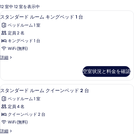
可
12 室中 12 室を表示中
能
スタンダード ルーム キングベッド 1
ス
5
スタンダード ルーム キングベッド 1 台
な
タ
客
ベッドルーム 1 室
ン
室
定員 2 名
ダ
の
キングベッド 1 台
ー
絞
WiFi (無料)
り
ド
ス
詳細
込
ル
タ
み
ー
ン
条
空室状況と料金を確認
ダ
ム
件
ー
キ
ド
スタンダード ルーム クイーンベッド 
ス
4
ル
スタンダード ルーム クイーンベッド 2 台
ン
タ
ー
グ
ベッドルーム 1 室
ム
ン
キ
ベ
定員 4 名
ダ
ン
ッ
クイーンベッド 2 台
グ
ー
ベ
ド
WiFi (無料)
ド
ッ
1
ス
詳細
ド