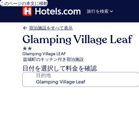
このページの本文に移動
旅行を検索
宿泊施設をすべて表示
Glamping Village Leaf
2.0
Glamping Village LEAF
つ
益城町のキッチン付き宿泊施設
星
日付を選択して料金を確認
宿
目的地
泊
施
設
Glamping
Village
Leaf
の
写