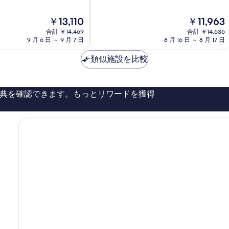
階
空
中
港
現
現
￥13,110
￥11,963
9.2、
菊
在
在
と
合計 ￥14,469
池
合計 ￥14,636
の
の
て
9 月 6 日 ～ 9 月 7 日
8 月 16 日 ～ 8 月 17 日
郡
料
料
も
金
金
素
類似施設を比較
は
は
晴
￥13,110
￥11,963
ら
し
典を確認できます。もっとリワードを獲得
い、
口
コ
ミ
319
件
件
の
口
コ
ミ