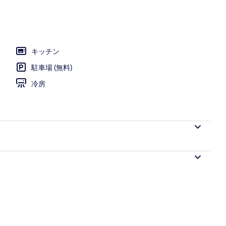
ドルーム、羽毛の掛け布団、ミニバー (無料)、デスク
キッチン
駐車場 (無料)
冷房