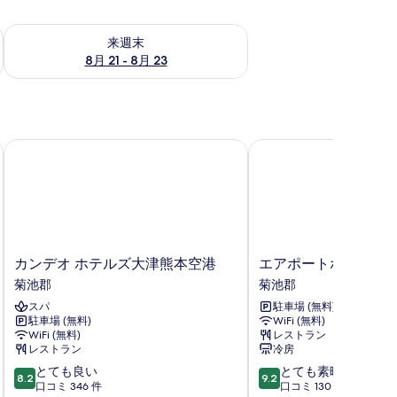
チェック
来週末 8月 21 - 8月 23 の空室状況をチェック
来週末
8月 21 - 8月 23
カンデオ ホテルズ大津熊本空港
エアポートホテル熊本
カ
エ
カンデオ ホテルズ大津熊本空港
エアポートホテル熊
ン
ア
菊池郡
菊池郡
デ
ポ
スパ
駐車場 (無料)
オ
ー
駐車場 (無料)
WiFi (無料)
ホ
ト
WiFi (無料)
レストラン
テ
ホ
レストラン
冷房
ル
テ
10
10
とても良い
とても素晴らしい
ズ
ル
8.2
9.2
段
段
口コミ 346 件
口コミ 130 件
大
熊