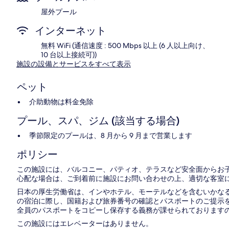
屋外プール
インターネット
無料 WiFi (通信速度 : 500 Mbps 以上 (6 人以上向け、
10 台以上接続可))
施設の設備とサービスをすべて表示
ペット
介助動物は料金免除
プール、スパ、ジム (該当する場合)
季節限定のプールは、8 月から 9 月まで営業します
ポリシー
この施設には、バルコニー、パティオ、テラスなど安全面からお
心配な場合は、ご到着前に施設にお問い合わせの上、適切な客室
日本の厚生労働省は、インやホテル、モーテルなどを含むいかなる
の宿泊に際し、国籍および旅券番号の確認とパスポートのご提示を
全員のパスポートをコピーし保存する義務が課せられておりますの
この施設にはエレベーターはありません。