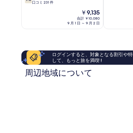
階
段
ル
口コミ 231 件
中
階
あ
現
￥9,135
9.8、
中
そ
在
最
7.8、
熊
合計 ￥10,080
の
高
9 月 1 日 ～ 9 月 2 日
良
本
料
に
い、
空
金
素
口
港
は
晴
コ
人
￥9,135
ら
ミ
工
し
231
温
ログインすると、対象となる割引や特
い、
件
泉・
して、もっと旅を満喫 !
口
件
二
コ
の
股
周辺地域について
ミ
口
湯
8
コ
の
件
ミ
華
件
菊
の
陽
口
郡
コ
ミ