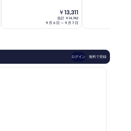
階
階
津
本
中
中
熊
菊
現
￥13,311
8.2、
9.2、
本
池
在
と
と
空
合計 ￥14,742
郡
の
て
て
9 月 6 日 ～ 9 月 7 日
9 
港
料
も
も
菊
金
良
素
池
は
い、
晴
郡
￥13,311
口
ら
コ
し
ミ
い、
ログイン
無料で登録
346
口
件
コ
件
ミ
の
130
口
件
コ
件
ミ
の
口
コ
ミ