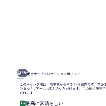
真
ギ
ャ
ラ
リ
ー
68+
概要
設備とサービス
ロケーション
ポリシー
このキャンプ場は、熊本城から車で 15 分圏内です。季
ンタル / ツアーもお楽しみいただけます。この宿泊施設では
だけます。
口
最高に素晴らしい
9.6
10段階中9.6