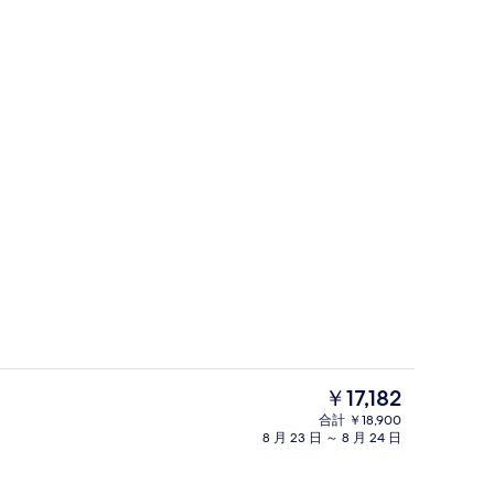
ファミリー ヴィラ ダブルベッド 2 台
現
￥17,182
在
合計 ￥18,900
の
8 月 23 日 ～ 8 月 24 日
ドルーム、羽毛の掛け布団、ミニバー (無料)、デスク
食事・飲み物
料
金
は