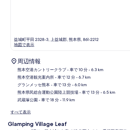
益城町平田 2328-3, 上益城郡, 熊本県, 861-2212
地図で表示
周辺情報
熊本空港カントリークラブ
- 車で 10 分
- 6.3 km
熊本空港観光案内所
- 車で 12 分
- 6.7 km
地
グランメッセ熊本
- 車で 13 分
- 6.0 km
熊本県民総合運動公園陸上競技場
- 車で 13 分
- 6.5 km
武蔵塚公園
- 車で 18 分
- 11.9 km
すべて表示
Glamping Village Leaf