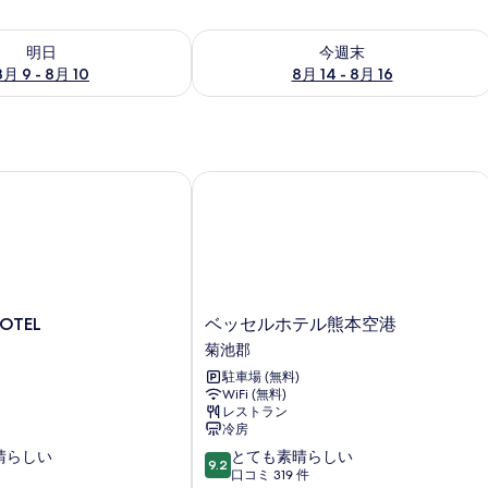
- 8月 10 の空室状況をチェック
今週末 8月 14 - 8月 16 の空室状況を
明日
今週末
8月 9 - 8月 10
8月 14 - 8月 16
湯の華
TEL
ベッセルホテル熊本空港
ベ
HOTEL
ベッセルホテル熊本空港
ッ
菊池郡
セ
駐車場 (無料)
ル
WiFi (無料)
ホ
レストラン
テ
冷房
ル
10
晴らしい
とても素晴らしい
熊
9.2
段
口コミ 319 件
本