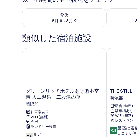
今夜 8月 8 - 8月 9 の空室状況をチェック
明日 8月 9 
今夜
8月 8 - 8月 9
類似した宿泊施設
グリーンリッチホテルあそ熊本空港 人工温泉・二股
THE STILL HO
グ
THE
グリーンリッチホテルあそ熊本空
THE STILL 
リ
STILL
港 人工温泉・二股湯の華
菊池郡
ー
HOTEL
菊陽郡
朝食 (無料)
ン
菊
駐車場あり
リ
駐車場あり
池
WiFi (無料)
WiFi (無料)
ッ
郡
レストラン
冷房
チ
ランドリー設備
10
最高に素
ホ
9.8
段
口コミ 8 件
10
テ
良い
7.8