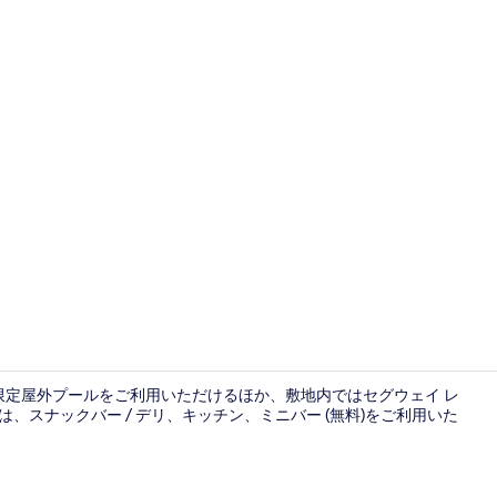
フロント
節限定屋外プールをご利用いただけるほか、敷地内ではセグウェイ レ
、スナックバー / デリ、キッチン、ミニバー (無料)をご利用いた
1 室のベッ