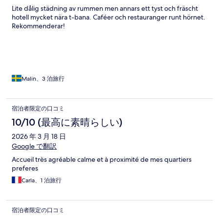
Lite dålig städning av rummen men annars ett tyst och fräscht
hotell mycket nära t-bana. Caféer och restauranger runt hörnet.
Rekommenderar!
Malin、3 泊旅行
宿泊者限定の口コミ
10/10 (最高に素晴らしい)
2026 年 3 月 18 日
Google で翻訳
Accueil très agréable calme et à proximité de mes quartiers
preferes
Carla、1 泊旅行
宿泊者限定の口コミ