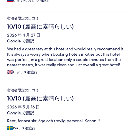
Dhary Rubys、6 泊旅行
宿泊者限定の口コミ
10/10 (最高に素晴らしい)
2026 年 4 月 27 日
Google で翻訳
We had a great stay at this hotel and would really recommend it.
It is always a worry when booking hotels in cities but this hotel
was perfect, in a great location only a couple minutes from the
nearest metro, it was really clean and just overall a great hotel!
Ellyn、3 泊旅行
宿泊者限定の口コミ
10/10 (最高に素晴らしい)
2026 年 5 月 16 日
Google で翻訳
Rent, fantastiskt läge och trevlig personal. Kanon!!!
Per、3 泊旅行