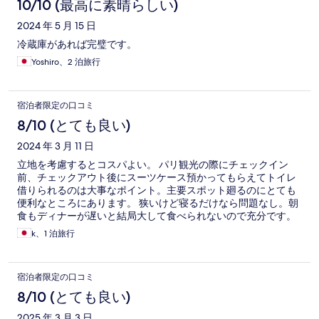
10/10 (最高に素晴らしい)
2024 年 5 月 15 日
冷蔵庫があれば完璧です。
Yoshiro、2 泊旅行
宿泊者限定の口コミ
8/10 (とても良い)
2024 年 3 月 11 日
立地を考慮するとコスパよい。 パリ観光の際にチェックイン
前、チェックアウト後にスーツケース預かってもらえてトイレ
借りられるのは大事なポイント。主要スポット廻るのにとても
便利なところにあります。 狭いけど寝るだけなら問題なし。朝
食もディナーが遅いと結局大して食べられないので充分です。
バスタブ必須な人は残念ながらシャワーです。
k、1 泊旅行
宿泊者限定の口コミ
8/10 (とても良い)
2025 年 3 月 3 日