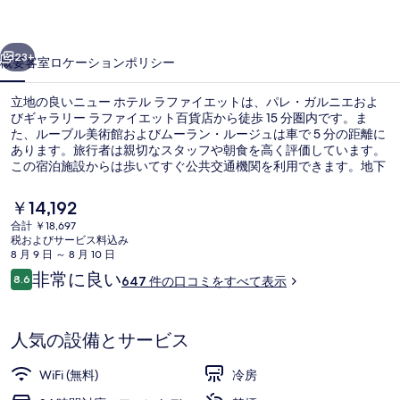
ラ
前へ
次へ
フ
23+
概要
客室
ロケーション
ポリシー
ァ
立地の良いニュー ホテル ラファイエットは、パレ・ガルニエおよ
イ
びギャラリー ラファイエット百貨店から徒歩 15 分圏内です。ま
た、ルーブル美術館およびムーラン・ルージュは車で 5 分の距離に
エ
あります。旅行者は親切なスタッフや朝食を高く評価しています。
ッ
この宿泊施設からは歩いてすぐ公共交通機関を利用できます。地下
鉄 カデ駅までは 2 分、地下鉄 ル プルティエー駅までは 3 分です。
ト
現
￥14,192
在
の
合計 ￥18,697
の
税およびサービス料込み
ロビー応接スペース
写
料
8 月 9 日 ～ 8 月 10 日
金
口
非常に良い
真
8.6
647 件の口コミをすべて表示
は
10段階中8.6
コ
￥14,192
ギ
ミ
で
す
ャ
人気の設備とサービス
ラ
WiFi (無料)
冷房
リ