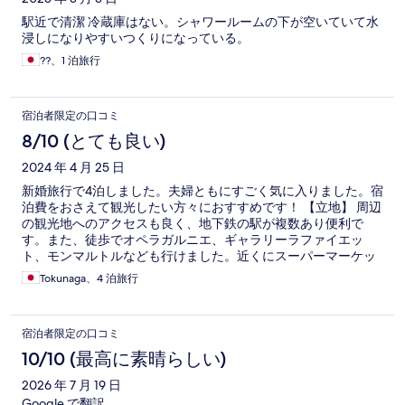
駅近で清潔 冷蔵庫はない。シャワールームの下が空いていて水
浸しになりやすいつくりになっている。
??、1 泊旅行
宿泊者限定の口コミ
8/10 (とても良い)
2024 年 4 月 25 日
新婚旅行で4泊しました。夫婦ともにすごく気に入りました。宿
泊費をおさえて観光したい方々におすすめです！ 【立地】 周辺
の観光地へのアクセスも良く、地下鉄の駅が複数あり便利で
す。また、徒歩でオペラガルニエ、ギャラリーラファイエッ
ト、モンマルトルなども行けました。近くにスーパーマーケッ
トやファーマシーがたくさんあるので、買い物にも困りませ
Tokunaga、4 泊旅行
ん。 【清潔さ】 とても綺麗に掃除されていました。部屋の床は
絨毯ではなくフローリングで、毎日掃除されていました。トイ
レや水回りも清潔に保たれておりました。建物自体が古いた
宿泊者限定の口コミ
め、経年劣化を感じる点はありますが、特に不快な思いをする
ことはありませんでした。 【スタッフとサービス】 フロントの
10/10 (最高に素晴らしい)
方がみんな笑顔で挨拶をしてくれ、英語は通じ、タクシーの手
2026 年 7 月 19 日
配もしてくれました。みなさん素敵な方で、とても親切でし
た。 【施設の設備など】 気になる点は、次のようなところで
Google で翻訳