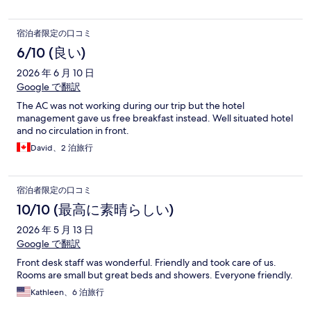
宿泊者限定の口コミ
6/10 (良い)
2026 年 6 月 10 日
Google で翻訳
The AC was not working during our trip but the hotel
management gave us free breakfast instead. Well situated hotel
and no circulation in front.
David、2 泊旅行
宿泊者限定の口コミ
10/10 (最高に素晴らしい)
2026 年 5 月 13 日
Google で翻訳
Front desk staff was wonderful. Friendly and took care of us.
Rooms are small but great beds and showers. Everyone friendly.
Kathleen、6 泊旅行