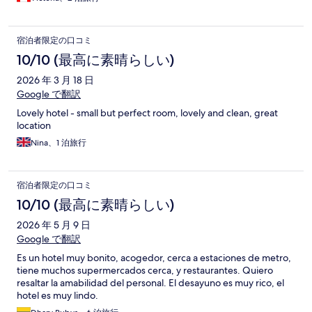
宿泊者限定の口コミ
10/10 (最高に素晴らしい)
2026 年 3 月 18 日
Google で翻訳
Lovely hotel - small but perfect room, lovely and clean, great
location
Nina、1 泊旅行
宿泊者限定の口コミ
10/10 (最高に素晴らしい)
2026 年 5 月 9 日
Google で翻訳
Es un hotel muy bonito, acogedor, cerca a estaciones de metro,
tiene muchos supermercados cerca, y restaurantes. Quiero
resaltar la amabilidad del personal. El desayuno es muy rico, el
hotel es muy lindo.