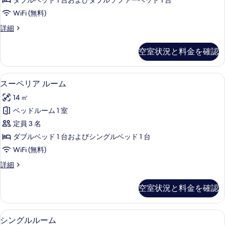
写
ダブルベッド 1 台およびダブルソファーベッド 1 台
イ
真
WiFi (無料)
ー
を
ジ
詳細
ト
ュ
表
の
ニ
空室状況と料金を確認
示
ア
す
ス
す
べ
イ
スーペリア ルーム | 低刺激性寝具、
ス
る
6
ー
スーペリア ルーム
て
ー
ト
の
14 ㎡
の
ペ
詳
写
ベッドルーム 1 室
リ
細
真
定員 3 名
ア
を
ダブルベッド 1 台およびシングルベッド 1 台
ル
表
WiFi (無料)
ー
示
ス
詳細
ム
ー
す
の
ペ
空室状況と料金を確認
る
リ
す
ア
べ
ル
低刺激性寝具、セーフティボックス (
シ
4
ー
シングルルーム
て