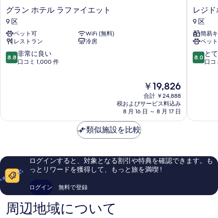
る
グ
レ
グラン ホテル ラファイエット
レジド
ラ
ジ
9 区
9 区
ン
ド
ペット可
WiFi (無料)
簡易キ
ホ
ホ
レストラン
冷房
ペット
テ
ー
ル
ム
10
10
非常に良い
とて
8.8
8.0
ラ
パ
段
段
口コミ 1,000 件
口コミ
フ
リ
階
階
ァ
オ
中
中
現
￥19,826
イ
ペ
8.8、
8.0、
在
エ
合計 ￥24,888
ラ
非
と
の
税およびサービス料込み
ッ
9
常
て
料
8 月 16 日 ～ 8 月 17 日
ト
区
に
も
金
9
良
良
は
類似施設を比較
区
い、
い、
￥19,826
口
口
コ
コ
ミ
ミ
ログインすると、対象となる割引や特典を確認できます。も
1,000
2,103
っとリワードを獲得して、もっと旅を満喫 !
件
件
件
件
ログイン
無料で登録
の
の
口
口
周辺地域について
コ
コ