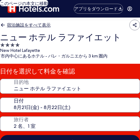
このページの本文に移動
アプリをダウンロード
宿泊施設をすべて表示
ニュー ホテル ラファイエット
4.0
New Hotel Lafayette
つ
市内中心にあるホテル - パレ・ガルニエから 3 km 圏内
星
宿
日付を選択して料金を確認
泊
施
目的地
設
日付
旅行者