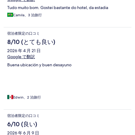
す。宿泊した部屋は狭く、スーツケースを広げるのは苦労しま
Tudo muito bom. Gostei bastante do hotel, da estadia
した。同じ部屋に宿泊される方は、寝るだけの部屋と割り切る
のがの良いと思います。また、壁が厚くないからか、若干ほか
Camila、3 泊旅行
の部屋の声が聞こえると思います。目の前に小学校があるの
で、子どもたちの声も聞こえます。（可愛いので、私たちは気
になりませんでした。） 良かった点は次のようなところです。
宿泊者限定の口コミ
毎日お水をもらうことができます。風力の強いドライヤーもあ
8/10 (とても良い)
り、わざわざ持っていったドライヤーは使わなかったです。シ
ャワーの水量は気持ち弱めですが特に問題なく、温度調節がで
2026 年 4 月 21 日
きて快適でした。バスタブはない部屋ですが、シャワー室はガ
Google で翻訳
ラスで仕切られており、洗面所がそこまで濡れないので良かっ
たです。 【その他設備】 ポットもあり、紅茶やハーブティーを
Buena ubicación y buen desayuno
飲めます。冷蔵庫はありませんでした。アメニティは、シャン
プー、ボディーソープ、手洗い用石鹸、ボディークリーム（い
ずれもNUXE）などはありましたが、コンディショナー、歯ブ
ラシ、化粧水、スリッパ、ティッシュはありませんでした。足
りないものは持ち込むことをおすすめです。
Edwin、2 泊旅行
宿泊者限定の口コミ
6/10 (良い)
2026 年 6 月 9 日