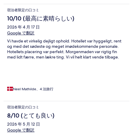
宿泊者限定の口コミ
10/10 (最高に素晴らしい)
2026 年 4 月 17 日
Google で翻訳
Vi havde et virkelig dejligt ophold. Hotellet var hyggeligt, rent
og med det sødeste og meget imødekommende personale.
Hotellets placering var perfekt. Morgenmaden var rigtig fin
med lidt færre, men lækre ting. Vi vil helt klart vende tilbage.
Neel Mathilde、4 泊旅行
宿泊者限定の口コミ
8/10 (とても良い)
2026 年 5 月 12 日
Google で翻訳