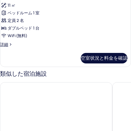
ン
ム
の
11 ㎡
の
グ
詳
写
ベッドルーム 1 室
ル
細
真
定員 2 名
ル
を
ダブルベッド 1 台
ー
表
WiFi (無料)
ム
示
シ
詳細
の
ン
す
す
グ
空室状況と料金を確認
る
ル
べ
ル
て
ー
類似した宿泊施設
ム
の
の
グラン ホテル ラファイエット
レジドホ
写
詳
細
真
を
表
示
す