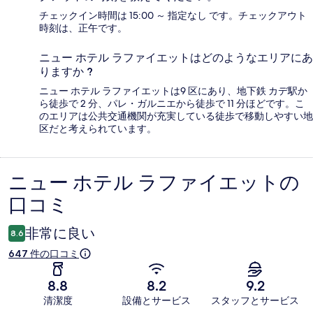
チェックイン時間は 15:00 ～ 指定なし です。チェックアウト
時刻は、正午です。
ニュー ホテル ラファイエットはどのようなエリアにあ
りますか ?
ニュー ホテル ラファイエットは9 区にあり、地下鉄 カデ駅か
ら徒歩で 2 分、パレ・ガルニエから徒歩で 11 分ほどです。こ
のエリアは公共交通機関が充実している徒歩で移動しやすい地
区だと考えられています。
ニュー ホテル ラファイエットの
口
口コミ
コ
ミ
非常に良い
8.6
647 件の口コミ
8.8
8.2
9.2
清潔度
設備とサービス
スタッフとサービス