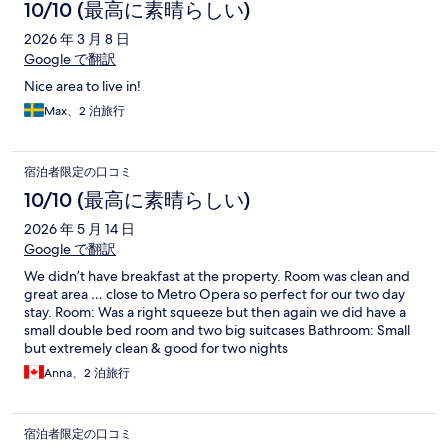
10/10 (最高に素晴らしい)
2026 年 3 月 8 日
Google で翻訳
Nice area to live in!
Max、2 泊旅行
宿泊者限定の口コミ
10/10 (最高に素晴らしい)
2026 年 5 月 14 日
Google で翻訳
We didn’t have breakfast at the property. Room was clean and
great area … close to Metro Opera so perfect for our two day
stay. Room: Was a right squeeze but then again we did have a
small double bed room and two big suitcases Bathroom: Small
but extremely clean & good for two nights
Anna、2 泊旅行
宿泊者限定の口コミ