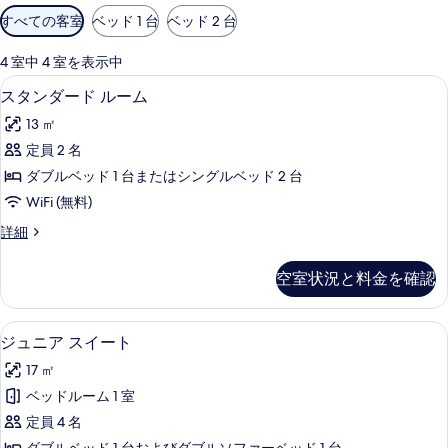
利
すべての客室
ベッド 1 台
ベッド 2 台
用
可
4 室中 4 室を表示中
能
スタンダード ルーム | 低刺激性寝具
ス
7
スタンダード ルーム
な
タ
客
13 ㎡
ン
室
定員 2 名
ダ
の
ダブルベッド 1 台またはシングルベッド 2 台
ー
絞
WiFi (無料)
り
ド
ス
詳細
込
ル
タ
み
ー
ン
条
空室状況と料金を確認
ダ
ム
件
ー
の
ド
ジュニア スイート | 低刺激性寝具、
ジ
7
ル
ジュニア スイート
す
ュ
ー
べ
17 ㎡
ム
ニ
の
て
ベッドルーム 1 室
ア
詳
の
定員 4 名
細
ス