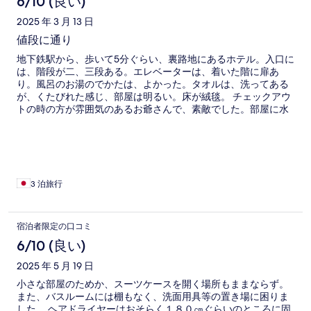
6/10 (良い)
2025 年 3 月 13 日
値段に通り
地下鉄駅から、歩いて5分ぐらい、裏路地にあるホテル。入口に
は、階段が二、三段ある。エレベーターは、着いた階に扉あ
り。風呂のお湯のでかたは、よかった。タオルは、洗ってある
が、くたびれた感じ、部屋は明るい。床が絨毯。 チェックアウ
トの時の方が雰囲気のあるお爺さんで、素敵でした。部屋に水
は、ないです。
3 泊旅行
宿泊者限定の口コミ
6/10 (良い)
2025 年 5 月 19 日
小さな部屋のためか、スーツケースを開く場所もままならず。
また、バスルームには棚もなく、洗面用具等の置き場に困りま
した。 ヘアドライヤーはおそらく１８０㎝ぐらいのところに固