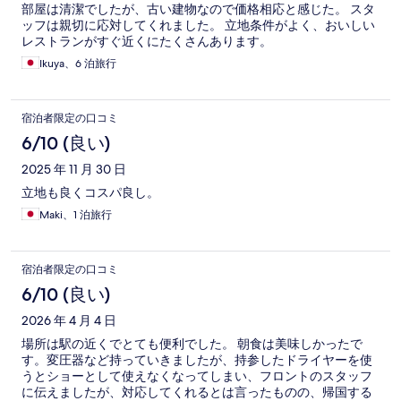
部屋は清潔でしたが、古い建物なので価格相応と感じた。 スタ
ッフは親切に応対してくれました。 立地条件がよく、おいしい
レストランがすぐ近くにたくさんあります。
Ikuya、6 泊旅行
宿泊者限定の口コミ
6/10 (良い)
2025 年 11 月 30 日
立地も良くコスパ良し。
Maki、1 泊旅行
宿泊者限定の口コミ
6/10 (良い)
2026 年 4 月 4 日
場所は駅の近くでとても便利でした。 朝食は美味しかったで
す。変圧器など持っていきましたが、持参したドライヤーを使
うとショーとして使えなくなってしまい、フロントのスタッフ
に伝えましたが、対応してくれるとは言ったものの、帰国する