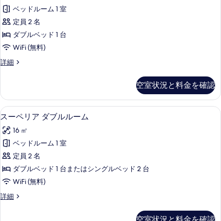
ム
写
ベッドルーム 1 室
の
真
定員 2 名
す
を
ダブルベッド 1 台
べ
表
WiFi (無料)
て
示
ル
詳細
の
ー
す
写
ム
空室状況と料金を確認
る
の
真
詳
を
細
スーペリア ダブルルーム | セーフティボ
ス
5
スーペリア ダブルルーム
表
ー
示
16 ㎡
ペ
す
ベッドルーム 1 室
リ
る
定員 2 名
ア
ダブルベッド 1 台またはシングルベッド 2 台
ダ
WiFi (無料)
ブ
ス
詳細
ル
ー
ル
ペ
空室状況と料金を確認