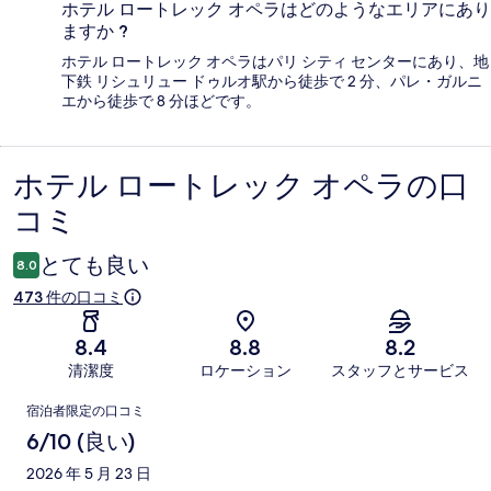
ホテル ロートレック オペラはどのようなエリアにあり
ますか ?
ホテル ロートレック オペラはパリ シティ センターにあり、地
下鉄 リシュリュー ドゥルオ駅から徒歩で 2 分、パレ・ガルニ
エから徒歩で 8 分ほどです。
ホテル ロートレック オペラの口
口
コミ
コ
ミ
とても良い
8.0
473 件の口コミ
8.4
8.8
8.2
清潔度
ロケーション
スタッフとサービス
口
宿泊者限定の口コミ
コ
6/10 (良い)
ミ
2026 年 5 月 23 日