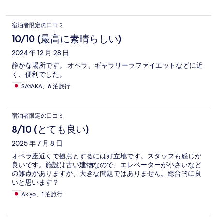
は無し。 シャワーのお湯が出ない時があった。 ペットボトルの
お水の提供はなし。 スタッフさんの対応はよかったです。 早朝
便だったので早めに着きましたが、早めにチェックインさせて
宿泊者限定の口コミ
いただけました。
10/10 (最高に素晴らしい)
2024 年 12 月 28 日
静かな場所です。 オペラ、ギャラリーラファイエットなどに近
く、便利でした。
SAYAKA、6 泊旅行
宿泊者限定の口コミ
8/10 (とても良い)
2025 年 7 月 8 日
オペラ座近くで拠点とするには好立地です。スタッフも感じが
良いです。施設は古い建物なので、エレベーターが小さいなど
の難点がありますが、大きな問題ではありません。総合的に良
いと思います？
Akiyo、1 泊旅行