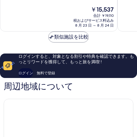
中
中
オ
現
￥15,537
8.4、
8.4、
ペ
在
合計 ￥19,110
と
と
ラ
の
税およびサービス料込み
て
て
パ
料
8 月 23 日 ～ 8 月 24 日
も
も
リ
金
良
良
シ
は
類似施設を比較
い、
い、
テ
￥15,537
口
口
ィ
コ
コ
セ
ミ
ミ
ン
ログインすると、対象となる割引や特典を確認できます。も
1,003
558
タ
っとリワードを獲得して、もっと旅を満喫 !
件
件
ー
件
件
ログイン
無料で登録
の
の
口
口
周辺地域について
コ
コ
ミ
ミ