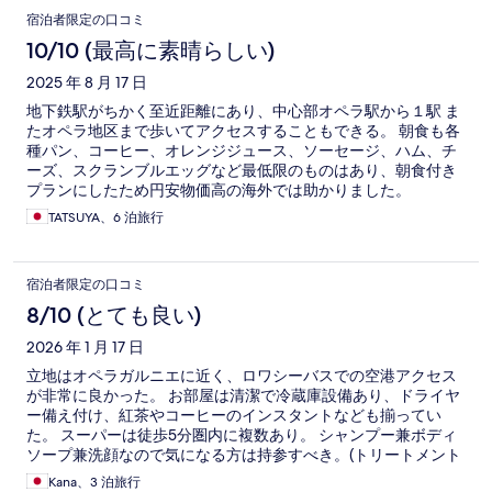
宿泊者限定の口コミ
10/10 (最高に素晴らしい)
2025 年 8 月 17 日
地下鉄駅がちかく至近距離にあり、中心部オペラ駅から１駅 ま
たオペラ地区まで歩いてアクセスすることもできる。 朝食も各
種パン、コーヒー、オレンジジュース、ソーセージ、ハム、チ
ーズ、スクランブルエッグなど最低限のものはあり、朝食付き
プランにしたため円安物価高の海外では助かりました。
TATSUYA、6 泊旅行
宿泊者限定の口コミ
8/10 (とても良い)
2026 年 1 月 17 日
立地はオペラガルニエに近く、ロワシーバスでの空港アクセス
が非常に良かった。 お部屋は清潔で冷蔵庫設備あり、ドライヤ
ー備え付け、紅茶やコーヒーのインスタントなども揃ってい
た。 スーパーは徒歩5分圏内に複数あり。 シャンプー兼ボディ
ソープ兼洗顔なので気になる方は持参すべき。(トリートメント
なし) シャワーキャップ、綿棒などのアメニティあり。歯ブラシ
Kana、3 泊旅行