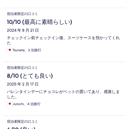
行き届いており、機能としては何の問題もありません。 ドアは
オートロックで室内にセキュリティBOXもあり、安全面も心配
宿泊者限定の口コミ
ないです。 この金額なら最高のコストパフォーマンスであり、
不満がある人はもっとお金をだして、高いホテルに泊まってく
10/10 (最高に素晴らしい)
ださい。 私は機会があれば、また、泊まりますね。 ありがと
2024 年 8 月 21 日
う、ホテル ロートレック オペラ。
チェックイン前チェックイン後、スーツケースを預かってくれ
た
Tsuneta、3 泊旅行
宿泊者限定の口コミ
8/10 (とても良い)
2025 年 2 月 17 日
バレンタインデーにチョコレがベットの置いてあり、感激しま
した。
Junichi、4 泊旅行
宿泊者限定の口コミ