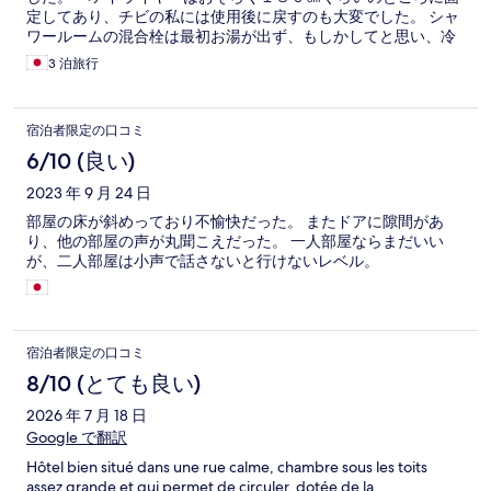
定してあり、チビの私には使用後に戻すのも大変でした。 シャ
ワールームの混合栓は最初お湯が出ず、もしかしてと思い、冷
水の方にしたら、お湯が出ました。翌日は正しく作動しました
3 泊旅行
が、、いろいろありますね。
宿泊者限定の口コミ
6/10 (良い)
2023 年 9 月 24 日
部屋の床が斜めっており不愉快だった。 またドアに隙間があ
り、他の部屋の声が丸聞こえだった。 一人部屋ならまだいい
が、二人部屋は小声で話さないと行けないレベル。
宿泊者限定の口コミ
8/10 (とても良い)
2026 年 7 月 18 日
Google で翻訳
Hôtel bien situé dans une rue calme, chambre sous les toits
assez grande et qui permet de circuler, dotée de la