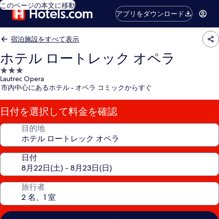
このページの本文に移動
アプリをダウンロード
宿泊施設をすべて表示
ホテル ロートレック オペラ
3.0
Lautrec Opera
つ
市内中心にあるホテル - オペラ コミックからすぐ
星
宿
日付を選択して料金を確認
泊
施
目的地
設
日付
旅行者