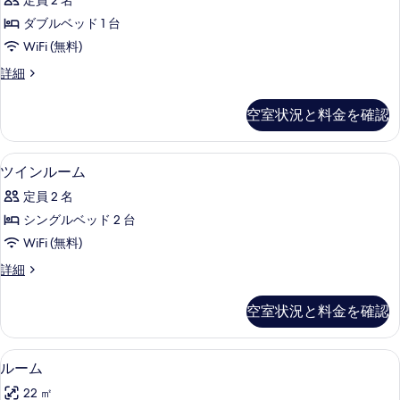
定員 2 名
の
ー
の
詳
ダブルベッド 1 台
ム
細
写
WiFi (無料)
の
真
ダ
詳細
す
ブ
を
べ
ル
表
空室状況と料金を確認
ル
て
示
ー
の
ム
す
ツインルーム | セーフティボックス (室
ツ
8
の
ツインルーム
写
る
イ
詳
真
定員 2 名
細
ン
を
シングルベッド 2 台
ル
表
WiFi (無料)
ー
示
ツ
詳細
ム
イ
す
の
ン
空室状況と料金を確認
る
ル
す
ー
べ
ム
ルーム | セーフティボックス (室内)、デ
ル
10
の
ルーム
て
ー
詳
の
22 ㎡
細