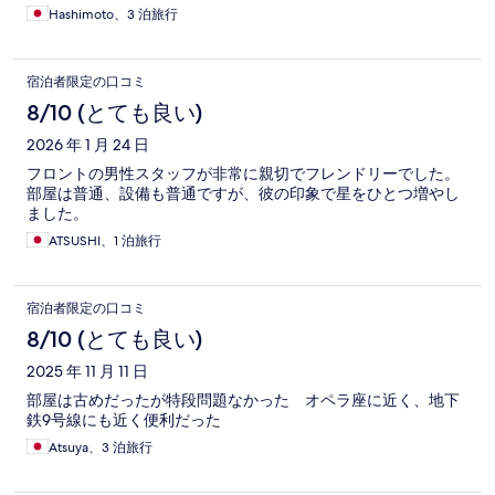
びにバスルーム全体がびしょ濡れになり閉口した。 廊下の音や
Hashimoto、3 泊旅行
隣の部屋の音もよく聞こえるので、早朝はドアの開閉も気を使
いました。 繊細な方は耳栓などあるとよいかも。
宿泊者限定の口コミ
8/10 (とても良い)
2026 年 1 月 24 日
フロントの男性スタッフが非常に親切でフレンドリーでした。
部屋は普通、設備も普通ですが、彼の印象で星をひとつ増やし
ました。
ATSUSHI、1 泊旅行
宿泊者限定の口コミ
8/10 (とても良い)
2025 年 11 月 11 日
部屋は古めだったが特段問題なかった オペラ座に近く、地下
鉄9号線にも近く便利だった
Atsuya、3 泊旅行