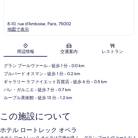
8-10, rue d'Amboise, Paris, 75002
地図で表示
地図
周辺情報
交通案内
レストラン
グラン ブールヴァール
- 徒歩 1 分
- 0.0 km
ブルバード オスマン
- 徒歩 1 分
- 0.2 km
ギャラリー ラファイエット百貨店
- 徒歩 6 分
- 0.5 km
パレ・ガルニエ
- 徒歩 7 分
- 0.7 km
ルーブル美術館
- 徒歩 13 分
- 1.2 km
この施設について
ホテル ロートレック オペラ
ホテル ロートレック オペラは立地が良く、グラン ブールヴァールおよ