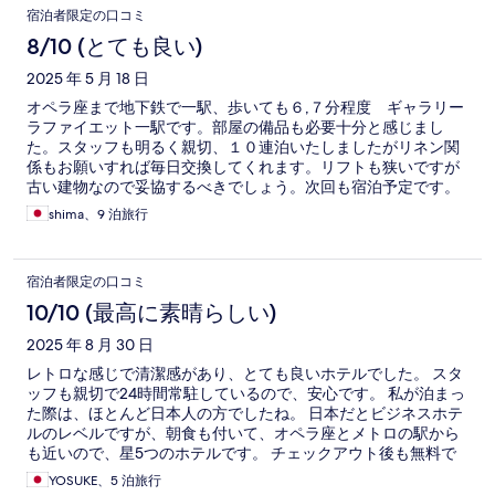
宿泊者限定の口コミ
8/10 (とても良い)
2025 年 5 月 18 日
オペラ座まで地下鉄で一駅、歩いても６,７分程度 ギャラリー
ラファイエット一駅です。部屋の備品も必要十分と感じまし
た。スタッフも明るく親切、１０連泊いたしましたがリネン関
係もお願いすれば毎日交換してくれます。リフトも狭いですが
古い建物なので妥協するべきでしょう。次回も宿泊予定です。
shima、9 泊旅行
宿泊者限定の口コミ
10/10 (最高に素晴らしい)
2025 年 8 月 30 日
レトロな感じで清潔感があり、とても良いホテルでした。 スタ
ッフも親切で24時間常駐しているので、安心です。 私が泊まっ
た際は、ほとんど日本人の方でしたね。 日本だとビジネスホテ
ルのレベルですが、朝食も付いて、オペラ座とメトロの駅から
も近いので、星5つのホテルです。 チェックアウト後も無料で
荷物を預かってくれるのも助かりました。 コメントを見ると、
YOSUKE、5 泊旅行
狭いとか、設備が古い等の記載がありますが、メンテナンスが