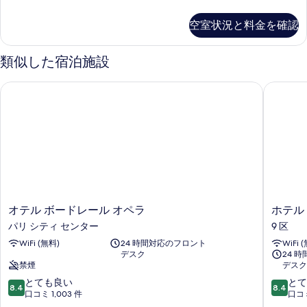
room
写
の
空室状況と料金を確認
詳
真
細
を
類似した宿泊施設
表
示
オテル ボードレール オペラ
ホテル 
す
る
オ
ホ
オテル ボードレール オペラ
ホテル
テ
テ
パリ シティ センター
9 区
ル
ル
WiFi (無料)
24 時間対応のフロント
WiFi 
ボ
ロ
デスク
24 
ー
ン
禁煙
デスク
ド
ド
10
10
レ
とても良い
ン
とて
8.4
8.4
段
段
ー
口コミ 1,003 件
9
口コミ
階
階
ル
区