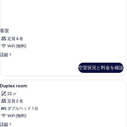
客室
定員 4 名
WiFi (無料)
客
詳細
室
の
空室状況と料金を確認
詳
細
Duplex
セーフティボックス (室内)、デスク、防音
6
Duplex room
room
22 ㎡
の
定員 2 名
す
ダブルベッド 1 台
べ
WiFi (無料)
て
Duplex
詳細
の