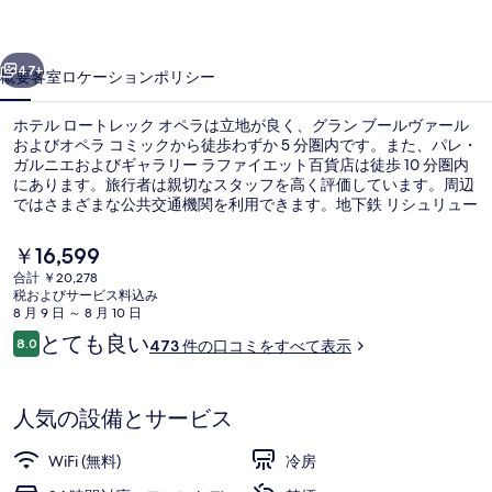
レ
前へ
次へ
ッ
47+
概要
客室
ロケーション
ポリシー
ク
ホテル ロートレック オペラは立地が良く、グラン ブールヴァール
オ
およびオペラ コミックから徒歩わずか 5 分圏内です。また、パレ・
ガルニエおよびギャラリー ラファイエット百貨店は徒歩 10 分圏内
ペ
にあります。旅行者は親切なスタッフを高く評価しています。周辺
ラ
ではさまざまな公共交通機関を利用できます。地下鉄 リシュリュー
ドゥルオ駅までは 2 分、地下鉄 キャトル セプタンブル駅までは 5
の
分です。
現
￥16,599
在
写
合計 ￥20,278
の
税およびサービス料込み
施設の正面 (日没後)
真
料
8 月 9 日 ～ 8 月 10 日
金
口
とても良い
ギ
8.0
473 件の口コミをすべて表示
は
10段階中8.0
コ
￥16,599
ャ
ミ
で
す
ラ
人気の設備とサービス
リ
WiFi (無料)
冷房
ー