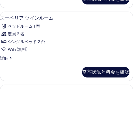
リ
ー
ア
ム
ダ
スーペリア ツインルーム | セーフティボ
ス
5
ブ
スーペリア ツインルーム
の
ー
ル
す
ベッドルーム 1 室
ル
ペ
ー
べ
定員 2 名
リ
ム
て
シングルベッド 2 台
の
ア
詳
の
WiFi (無料)
ツ
細
写
ス
詳細
イ
ー
真
ン
ペ
空室状況と料金を確認
を
リ
ル
ア
表
ー
ツ
示
イ
ム
ン
す
の
ル
る
ー
す
ム
べ
の
詳
て
細
の