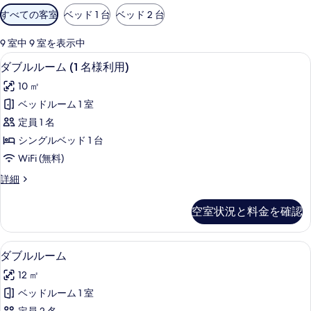
利
すべての客室
ベッド 1 台
ベッド 2 台
用
可
9 室中 9 室を表示中
能
ダブルルーム (1 名様利用) | セーフテ
ダ
4
ダブルルーム (1 名様利用)
な
ブ
客
10 ㎡
ル
室
ベッドルーム 1 室
ル
の
定員 1 名
ー
絞
シングルベッド 1 台
り
ム
WiFi (無料)
込
(1
み
ダ
詳細
名
ブ
条
様
ル
件
空室状況と料金を確認
ル
利
ー
用)
ム
セーフティボックス (室内)、デスク、防音
ダ
8
(1
の
ダブルルーム
ブ
名
す
12 ㎡
様
ル
べ
利
ベッドルーム 1 室
ル
用)
て