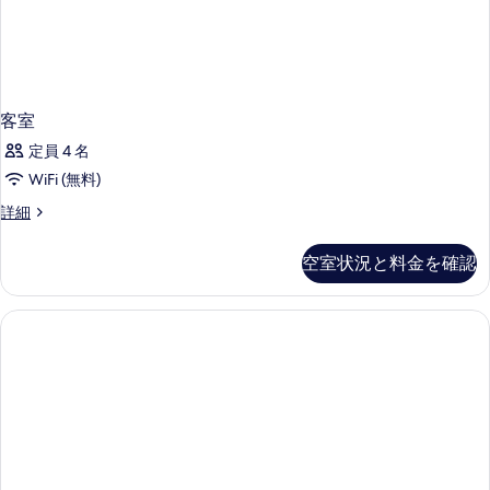
写
真
を
表
客室
示
定員 4 名
す
WiFi (無料)
る
客
詳細
室
の
空室状況と料金を確認
詳
細