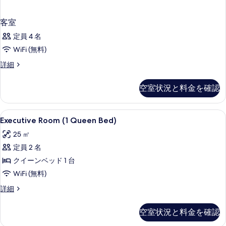
客室
定員 4 名
WiFi (無料)
客
詳細
室
の
空室状況と料金を確認
詳
細
Executive
羽毛の掛け布団、ピロートップベッド、
4
Executive Room (1 Queen Bed)
Room
25 ㎡
(1
定員 2 名
Queen
Bed)
クイーンベッド 1 台
の
WiFi (無料)
す
Executive
詳細
Room
べ
(1
て
空室状況と料金を確認
Queen
の
Bed)