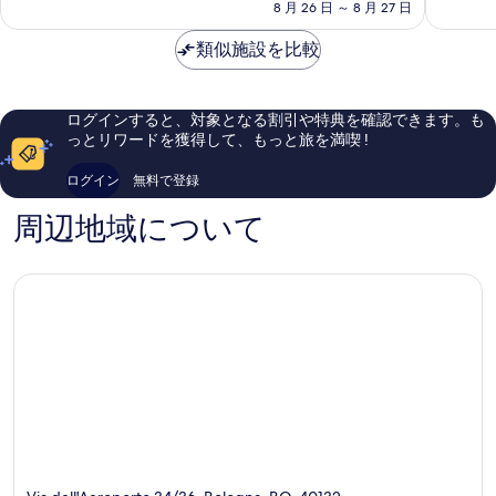
料
ト
8 月 26 日 ～ 8 月 27 日
ャ・
に
い、
金
Bologna
ゲ
良
口
は
類似施設を比較
ー
い、
コ
￥12,990
ト
口
ミ
7）
コ
509
Caldera
ミ
件
ログインすると、対象となる割引や特典を確認できます。も
di
1,010
件
っとリワードを獲得して、もっと旅を満喫 !
Reno
件
の
件
口
ログイン
無料で登録
の
コ
口
ミ
周辺地域について
コ
ミ