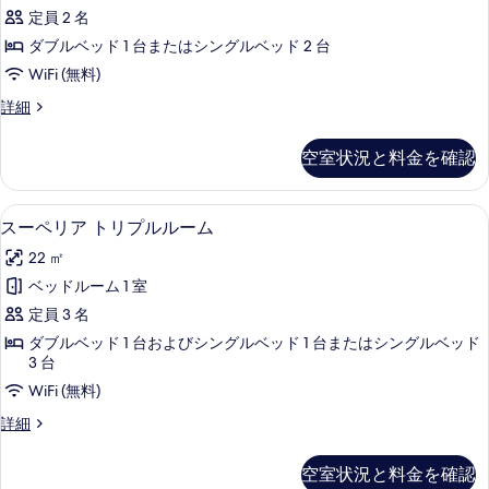
ル
ー
べ
定員 2 名
ム
ー
の
て
ダブルベッド 1 台またはシングルベッド 2 台
ム
詳
の
WiFi (無料)
細
(1
写
ダ
詳細
名
ブ
真
様
ル
空室状況と料金を確認
を
ル
利
ー
表
用)
ム
羽毛の掛け布団、ピロートップベッド、
ス
示
4
(1
の
スーペリア トリプルルーム
ー
名
す
す
22 ㎡
様
ペ
る
べ
利
ベッドルーム 1 室
リ
用)
て
定員 3 名
の
ア
の
詳
ダブルベッド 1 台およびシングルベッド 1 台またはシングルベッド
ト
細
3 台
写
リ
WiFi (無料)
真
プ
ス
詳細
を
ル
ー
表
ペ
ル
空室状況と料金を確認
示
リ