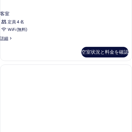
べ
詳
細
て
客室
の
定員 4 名
写
WiFi (無料)
真
客
詳細
を
室
表
の
空室状況と料金を確認
詳
示
細
す
る