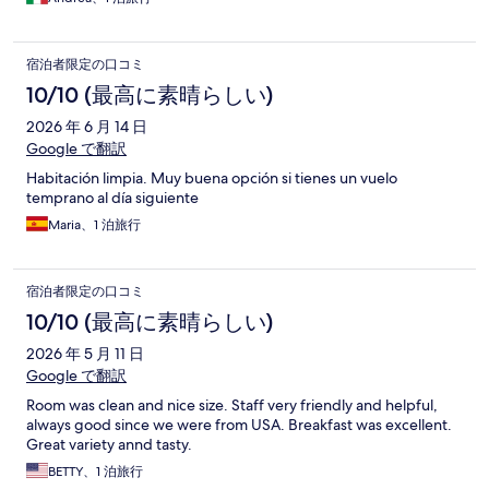
宿泊者限定の口コミ
10/10 (最高に素晴らしい)
2026 年 6 月 14 日
Google で翻訳
Habitación limpia. Muy buena opción si tienes un vuelo
temprano al día siguiente
Maria、1 泊旅行
宿泊者限定の口コミ
10/10 (最高に素晴らしい)
2026 年 5 月 11 日
Google で翻訳
Room was clean and nice size. Staff very friendly and helpful,
always good since we were from USA. Breakfast was excellent.
Great variety annd tasty.
BETTY、1 泊旅行