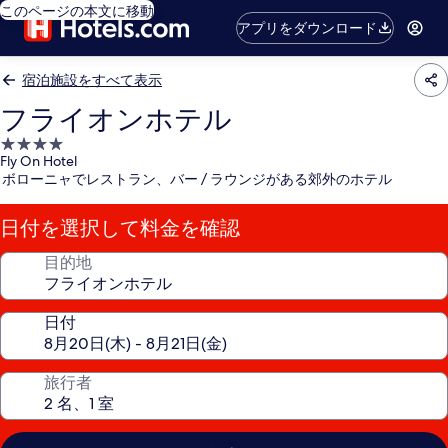
このページの本文に移動
アプリをダウンロード
宿泊施設をすべて表示
フライオンホテル
4.0
Fly On Hotel
つ
ボローニャでレストラン、バー / ラウンジがある郊外のホテル
星
宿
日付を選択して料金を確認
泊
施
目的地
設
日付
旅行者