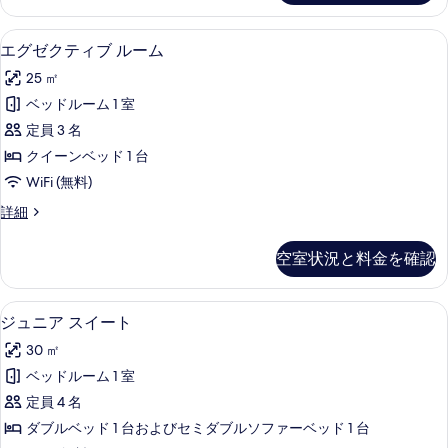
ー
ア
す
ト
ム
エグゼクティブ ルーム | 羽毛の掛け
エ
る
4
リ
エグゼクティブ ルーム
の
グ
プ
25 ㎡
ル
す
ゼ
ル
ベッドルーム 1 室
べ
ク
ー
定員 3 名
ム
て
テ
の
クイーンベッド 1 台
の
ィ
詳
WiFi (無料)
写
細
ブ
エ
詳細
真
ル
グ
を
ー
ゼ
空室状況と料金を確認
ク
表
ム
テ
示
の
ィ
ジュニア スイート | 羽毛の掛け布団
ジ
4
ブ
す
ジュニア スイート
す
ュ
ル
る
べ
30 ㎡
ー
ニ
ム
て
ベッドルーム 1 室
ア
の
の
定員 4 名
詳
ス
細
写
ダブルベッド 1 台およびセミダブルソファーベッド 1 台
イ