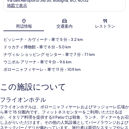
Via dell'Aeroporto 34/36, Bologna, BO, 40132
地図で表示
地図
周辺情報
交通案内
レストラン
ピッシーナ・カヴィーナ
- 車で 5 分
- 3.2 km
ドゥカティ博物館
- 車で 6 分
- 5.0 km
ナヴィル ショッピング センター
- 車で 7 分
- 7.1 km
ウニポル アリーナ
- 車で 9 分
- 9.6 km
ボローニャフィヤーレ
- 車で 11 分
- 10.9 km
この施設について
フライオンホテル
フライオンホテルは、ボローニャフィヤーレおよびマッジョーレ広場か
ら車で 15 分圏内です。フィットネスセンターをご利用いただけるほ
か、イタリア料理を提供するIl Patioでは朝食、ランチ、ディナーをお召
し上がりいただけます。その他の人気設備としてバー / ラウンジおよび
スナックバー / デリが備わっています。旅行者は親切なスタッフやレス