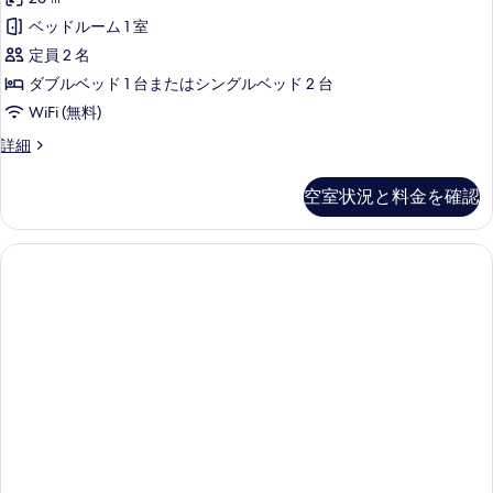
表
ペ
示
ベッドルーム 1 室
リ
す
定員 2 名
ア
る
ダブルベッド 1 台またはシングルベッド 2 台
ダ
WiFi (無料)
ブ
ス
詳細
ル
ー
ま
ペ
空室状況と料金を確認
リ
た
ア
は
ダ
ブ
ツ
ル
イ
ま
た
ン
は
ル
ツ
イ
ー
ン
ム
ル
の
ー
ム
す
の