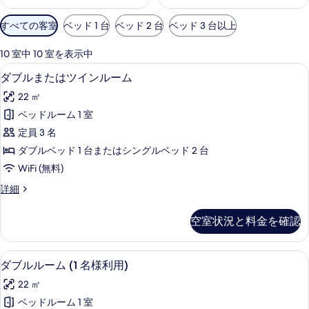
利
すべての客室
ベッド 1 台
ベッド 2 台
ベッド 3 台以上
用
可
10 室中 10 室を表示中
能
羽毛の掛け布団、ピロートップベッド、
ダ
4
ダブルまたはツインルーム
な
ブ
客
22 ㎡
ル
室
ベッドルーム 1 室
ま
の
定員 3 名
た
絞
ダブルベッド 1 台またはシングルベッド 2 台
り
は
WiFi (無料)
込
ツ
み
ダ
詳細
イ
ブ
条
ン
ル
件
空室状況と料金を確認
ま
ル
た
ー
は
羽毛の掛け布団、ピロートップベッド、
ダ
4
ツ
ダブルルーム (1 名様利用)
ム
ブ
イ
の
22 ㎡
ン
ル
ル
す
ベッドルーム 1 室