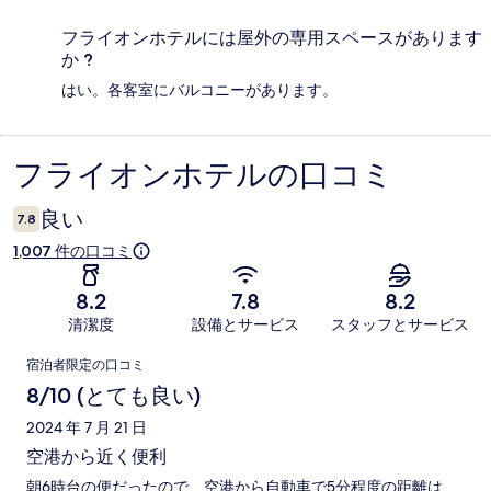
フライオンホテルには屋外の専用スペースがあります
か ?
はい。各客室にバルコニーがあります。
フライオンホテルの口コミ
口
コ
良い
7.8
ミ
1,007 件の口コミ
8.2
7.8
8.2
清潔度
設備とサービス
スタッフとサービス
口
宿泊者限定の口コミ
コ
8/10 (とても良い)
ミ
2024 年 7 月 21 日
空港から近く便利
朝6時台の便だったので、空港から自動車で5分程度の距離は、