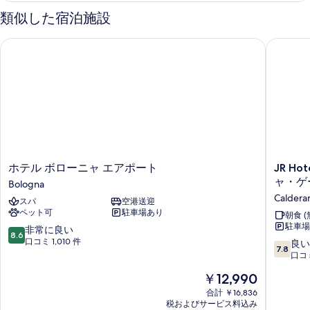
の
類似した宿泊施設
写
詳
真
細
ホテル ボローニャ エアポート
JR Hot
を
表
示
す
る
ホ
JR
ホテル ボローニャ エアポート
JR Ho
テ
Hotels
ャ・ゲ
Bologna
ル
Bologna
Calderar
スパ
空港送迎
ボ
Gate
ペット可
駐車場あり
ロ
7（JR
朝食 (
駐車場 
ー
ホ
10
非常に良い
8.6
ニ
テ
段
口コミ 1,010 件
10
良い
7.8
ャ
ル・
階
段
口コミ
エ
ボ
中
階
現
￥12,990
ア
ロ
8.6、
中
在
ポ
ー
非
7.8、
合計 ￥16,836
の
ー
ニ
常
税およびサービス料込み
良