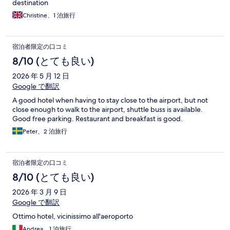
destination
Christine、1 泊旅行
宿泊者限定の口コミ
8/10 (とても良い)
2026 年 5 月 12 日
Google で翻訳
A good hotel when having to stay close to the airport, but not
close enough to walk to the airport, shuttle buss is available.
Good free parking. Restaurant and breakfast is good.
Peter、2 泊旅行
宿泊者限定の口コミ
8/10 (とても良い)
2026 年 3 月 9 日
Google で翻訳
Ottimo hotel, vicinissimo all'aeroporto
Andrea、1 泊旅行