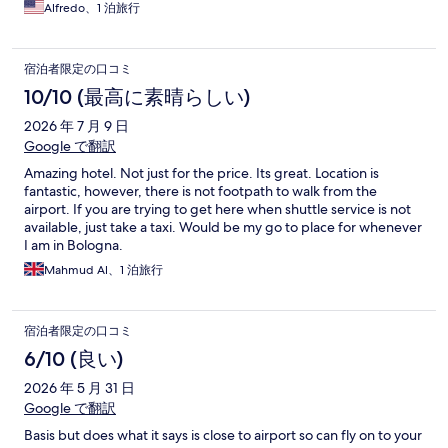
Alfredo、1 泊旅行
宿泊者限定の口コミ
10/10 (最高に素晴らしい)
2026 年 7 月 9 日
Google で翻訳
Amazing hotel. Not just for the price. Its great. Location is
fantastic, however, there is not footpath to walk from the
airport. If you are trying to get here when shuttle service is not
available, just take a taxi. Would be my go to place for whenever
I am in Bologna.
Mahmud Al、1 泊旅行
宿泊者限定の口コミ
6/10 (良い)
2026 年 5 月 31 日
Google で翻訳
Basis but does what it says is close to airport so can fly on to your