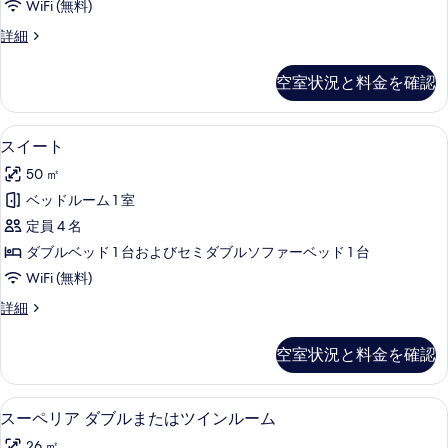
真
WiFi (無料)
ー
を
ジ
詳細
ト
ュ
表
の
ニ
空室状況と料金を確認
示
ア
す
ス
す
べ
イ
スイート | 羽毛の掛け布団、ピロート
ス
る
4
ー
スイート
て
イ
ト
の
50 ㎡
の
ー
詳
写
ベッドルーム 1 室
ト
細
真
定員 4 名
の
を
ダブルベッド 1 台およびセミダブルソファーベッド 1 台
す
表
WiFi (無料)
べ
示
ス
詳細
て
イ
す
の
ー
空室状況と料金を確認
る
ト
写
の
真
詳
羽毛の掛け布団、ピロートップベッド、
ス
4
細
スーペリア ダブルまたはツインルーム
を
ー
26 ㎡