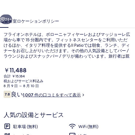
テ
前へ
次へ
ル
26+
概要
客室
ロケーション
ポリシー
の
フライオンホテルは、ボローニャフィヤーレおよびマッジョーレ広
写
場から車で 15 分圏内です。フィットネスセンターをご利用いただ
けるほか、イタリア料理を提供するIl Patioでは朝食、ランチ、ディ
真
ナーをお召し上がりいただけます。その他の人気設備としてバー /
ギ
ラウンジおよびスナックバー / デリが備わっています。旅行者は親
切なスタッフやレストランを評価しています。
ャ
現
￥11,488
在
ラ
合計 ￥15,184
の
税およびサービス料込み
ロビー
リ
料
8 月 9 日 ～ 8 月 10 日
金
口
良い
ー
7.8
1,007 件の口コミをすべて表示
は
10段階中7.8
コ
￥11,488
ミ
で
す
人気の設備とサービス
駐車場 (無料)
WiFi (無料)