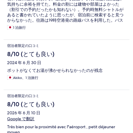
気持ちに余裕を持てた。料金の割には建物や部屋はよかった
（割引での予約だったかも知れない）。予約時無料シャトルが
あると書かれていたように思ったが、宿泊前に検索すると見つ
からなかった。往路は19時空港発の路線バスを利用した。バス
停から2分程度。朝はタクシー予約と思っていたが、予約はでき
1 泊旅行
ず、受付に行ってから呼ぶとのことだった。しかし、5時前にチ
ェックアウトすると、何と5時発の無料シャトルバスが待ってい
た。
宿泊者限定の口コミ
8/10 (とても良い)
2024 年 6 月 30 日
ポットがなくてお湯が沸かせられなかったのが残念
Akiko、1 泊旅行
宿泊者限定の口コミ
8/10 (とても良い)
2026 年 6 月 10 日
Google で翻訳
Très bien pour la proximité avec l"aéroport , petit déjeuner
moyen.