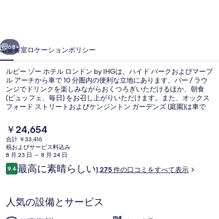
ホ
テ
前へ
次へ
ル
68+
概要
客室
ロケーション
ポリシー
ロ
ルビー ゾー ホテル ロンドン by IHGは、ハイド パークおよびマーブ
ン
ル アーチから車で 10 分圏内の便利な立地にあります。バー / ラウ
ンジでドリンクを楽しみながらおくつろぎいただけるほか、朝食
ド
(ビュッフェ、毎日) をお召し上がりいただけます。また、オックス
ン
フォード ストリートおよびケンジントン ガーデンズ (庭園)は車で
10 分の距離にあります。旅行者は周辺の公共交通機関が充実してい
by
る点を気に入っています。地下鉄ノッティング ヒル ゲート駅まで
現
￥24,654
は 6 分で、地下鉄ホランド パーク駅までは 7 分です。
IHG
在
合計 ￥33,416
の
税およびサービス料込み
の
バー (施設内)
料
8 月 23 日 ～ 8 月 24 日
金
写
口
最高に素晴らしい
9.4
1,275 件の口コミをすべて表示
は
10段階中9.4
コ
￥24,654
真
ミ
で
ギ
す
人気の設備とサービス
ャ