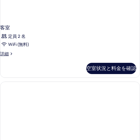
客室
定員 2 名
WiFi (無料)
客
詳細
室
の
空室状況と料金を確認
詳
細