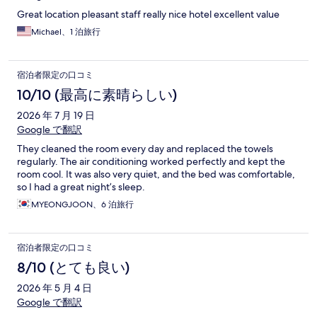
Great location pleasant staff really nice hotel excellent value
Michael、1 泊旅行
宿泊者限定の口コミ
10/10 (最高に素晴らしい)
2026 年 7 月 19 日
Google で翻訳
They cleaned the room every day and replaced the towels
regularly. The air conditioning worked perfectly and kept the
room cool. It was also very quiet, and the bed was comfortable,
so I had a great night’s sleep.
MYEONGJOON、6 泊旅行
宿泊者限定の口コミ
8/10 (とても良い)
2026 年 5 月 4 日
Google で翻訳