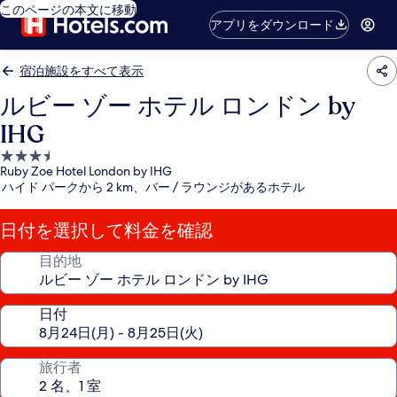
このページの本文に移動
アプリをダウンロード
宿泊施設をすべて表示
ルビー ゾー ホテル ロンドン by
IHG
3.5
Ruby Zoe Hotel London by IHG
つ
ハイド パークから 2 km、バー / ラウンジがあるホテル
星
宿
日付を選択して料金を確認
泊
施
目的地
設
日付
旅行者