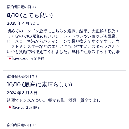
宿泊者限定の口コミ
8/10 (とても良い)
2025 年 4 月 30 日
初めてのロンドン旅行にこちらを選択。結果、大正解！観光エ
リアなので結構治安もいいし、レストランやショップも豊富。
ヒースロー空港からパディントンで乗り換えてすぐですし、ウ
ェストミンスターなどのエリアにも出やすい。スタッフさんも
いつも笑顔で出迎えてくれました。無料の紅茶スポットでお湯
や紅茶もゲットできました。 ロンドン旅行へ行かれる際はぜ
MACCHA、4 泊旅行
ひ！
宿泊者限定の口コミ
10/10 (最高に素晴らしい)
2024 年 3 月 8 日
綺麗でセンスが良い。 朝食も量、種類、質全てよし
Takeru、2 泊旅行
宿泊者限定の口コミ