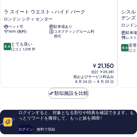
ラ
シ
ラ スイート ウエスト - ハイド パーク
シスル
ス
ス
デンズ
ロンドン シティ センター
イ
ル
ロンドン
ペット可
駐車場あり
ー
ロ
WiFi (無料)
コネクティングルーム利
ト
ン
駐車場
用可
レスト
ウ
ド
10
エ
とても良い
ン
10
非常
8.4
8.6
段
ス
口コミ 1,015 件
ハ
段
口コミ
階
ト
イ
階
中
-
ド
中
現
￥21,150
8.4、
ハ
パ
8.6、
在
と
イ
ー
合計 ￥25,381
非
の
て
ド
税およびサービス料込み
ク
常
料
8 月 24 日 ～ 8 月 25 日
も
パ
ケ
に
金
良
ー
ン
良
は
類似施設を比較
い、
ク
ジ
い、
￥21,150
口
ロ
ン
口
コ
ン
ト
コ
ミ
ド
ン
ミ
ログインすると、対象となる割引や特典を確認できます。も
1,015
ン
ガ
1,138
っとリワードを獲得して、もっと旅を満喫 !
件
シ
ー
件
件
テ
デ
件
ログイン
無料で登録
の
ィ
ン
の