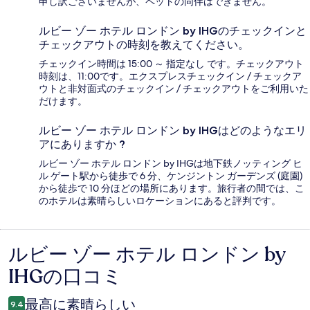
申し訳ございませんが、ペットの同伴はできません。
ルビー ゾー ホテル ロンドン by IHGのチェックインと
チェックアウトの時刻を教えてください。
チェックイン時間は 15:00 ～ 指定なし です。チェックアウト
時刻は、11:00です。エクスプレスチェックイン / チェックア
ウトと非対面式のチェックイン / チェックアウトをご利用いた
だけます。
ルビー ゾー ホテル ロンドン by IHGはどのようなエリ
アにありますか ?
ルビー ゾー ホテル ロンドン by IHGは地下鉄ノッティング ヒ
ル ゲート駅から徒歩で 6 分、ケンジントン ガーデンズ (庭園)
から徒歩で 10 分ほどの場所にあります。旅行者の間では、こ
のホテルは素晴らしいロケーションにあると評判です。
ルビー ゾー ホテル ロンドン by
口
IHGの口コミ
コ
ミ
最高に素晴らしい
9.4