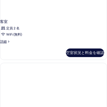
客室
定員 2 名
WiFi (無料)
客
詳細
室
の
空室状況と料金を確認
詳
細