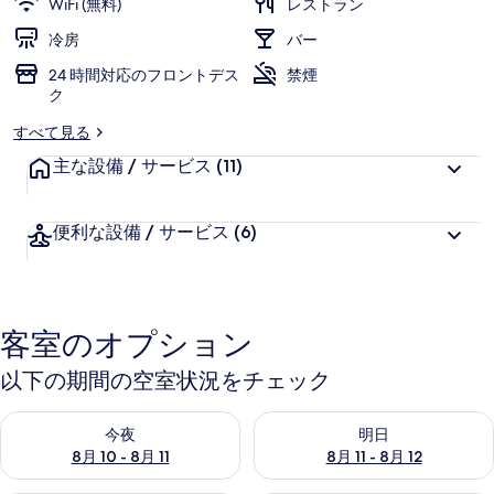
WiFi (無料)
レストラン
ラ
冷房
バー
リ
24 時間対応のフロントデス
禁煙
ー
ク
すべて見る
主な設備 / サービス
(11)
便利な設備 / サービス
(6)
客室のオプション
以下の期間の空室状況をチェック
今夜 8月 10 - 8月 11 の空室状況をチェック
明日 8月 11 - 8月 12 の空
今夜
明日
8月 10 - 8月 11
8月 11 - 8月 12