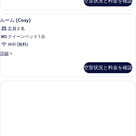
空室状況と料金を確認
(Lovely)
て
す
の
の
詳
る
ルーム (Cosy) | 低刺激性寝具、
ル
6
細
写
ルーム (Cosy)
ー
真
定員 2 名
ム
を
クイーンベッド 1 台
(Cosy)
表
WiFi (無料)
の
示
ル
詳細
す
ー
す
べ
ム
る
空室状況と料金を確認
(Cosy)
て
の
の
詳
細
写
真
を
表
示
す
る