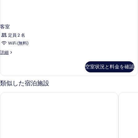
客室
定員 2 名
WiFi (無料)
客
詳細
室
の
空室状況と料金を確認
詳
細
類似した宿泊施設
ラ スイート ウエスト - ハイド パーク
シスル 