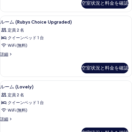
写
空室状況と料金を確認
(Nest)
て
真
の
の
詳
を
低刺激性寝具、セーフティボックス (
ル
7
細
写
ルーム (Rubys Choice Upgraded)
表
ー
真
定員 2 名
示
ム
を
クイーンベッド 1 台
す
(Rubys
表
WiFi (無料)
Choice
る
示
ル
詳細
Upgraded)
ー
す
の
ム
る
空室状況と料金を確認
す
(Rubys
Choice
べ
Upgraded)
ルーム (Lovely) | 低刺激性寝
ル
て
8
の
ルーム (Lovely)
ー
詳
の
定員 2 名
細
ム
写
クイーンベッド 1 台
(Lovely)
真
WiFi (無料)
の
を
ル
詳細
す
表
ー
べ
ム
示