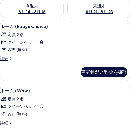
今週末 8月 14 - 8月 16 の空室状況をチェック
来週末 8月 21 - 8月 23 の
今週末
来週末
8月 14 - 8月 16
8月 21 - 8月 23
低刺激性寝具、セーフティボックス (
ル
5
ルーム (Rubys Choice)
ー
定員 2 名
ム
クイーンベッド 1 台
(Rubys
WiFi (無料)
Choice)
ル
詳細
の
ー
す
ム
空室状況と料金を確認
(Rubys
べ
Choice)
て
の
低刺激性寝具、セーフティボックス (
ル
の
8
詳
ルーム (Wow)
ー
細
写
定員 2 名
ム
真
クイーンベッド 1 台
(Wow)
を
WiFi (無料)
の
表
ル
詳細
す
示
ー