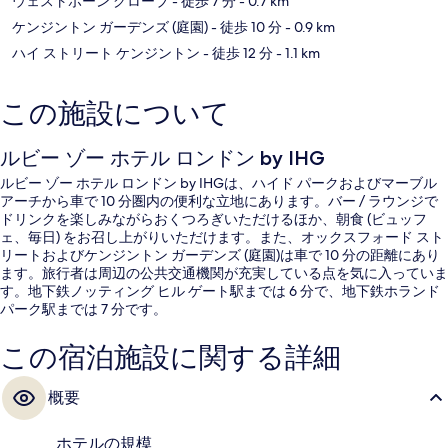
ウェストボーン グローブ
- 徒歩 7 分
- 0.7 km
ケンジントン ガーデンズ (庭園)
- 徒歩 10 分
- 0.9 km
ハイ ストリート ケンジントン
- 徒歩 12 分
- 1.1 km
この施設について
ルビー ゾー ホテル ロンドン by IHG
ルビー ゾー ホテル ロンドン by IHGは、ハイド パークおよびマーブル
アーチから車で 10 分圏内の便利な立地にあります。バー / ラウンジで
ドリンクを楽しみながらおくつろぎいただけるほか、朝食 (ビュッフ
ェ、毎日) をお召し上がりいただけます。また、オックスフォード スト
リートおよびケンジントン ガーデンズ (庭園)は車で 10 分の距離にあり
ます。旅行者は周辺の公共交通機関が充実している点を気に入っていま
す。地下鉄ノッティング ヒル ゲート駅までは 6 分で、地下鉄ホランド
パーク駅までは 7 分です。
この宿泊施設に関する詳細
概要
ホテルの規模