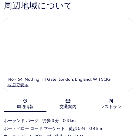
口
セ
ズ
口
周辺地域について
コ
ン
ロ
コ
ミ
タ
ン
ミ
ー
ド
ン
シ
テ
ィ
セ
ン
タ
ー
146 -164, Notting Hill Gate, London, England, W11 3QG
地図で表示
地図
周辺情報
交通案内
レストラン
ホーランド パーク
- 徒歩 3 分
- 0.3 km
ポートベロー ロード マーケット
- 徒歩 5 分
- 0.4 km