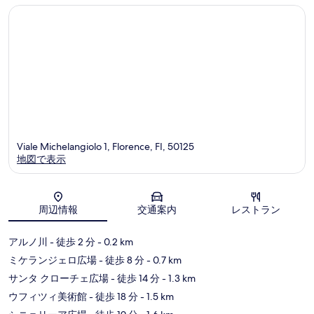
ノ
ー
口
の
フ
タ
コ
口
ィ
ミ
コ
レ
ミ
ン
ツ
ェ
歴
史
地
区
Viale Michelangiolo 1, Florence, FI, 50125
地図で表示
地図
周辺情報
交通案内
レストラン
アルノ川
- 徒歩 2 分
- 0.2 km
ミケランジェロ広場
- 徒歩 8 分
- 0.7 km
サンタ クローチェ広場
- 徒歩 14 分
- 1.3 km
ウフィツィ美術館
- 徒歩 18 分
- 1.5 km