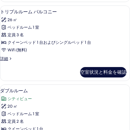
ー
を
イ
ト
トリプルルーム バルコニー | ミニバー 
ト
表
10
ル
トリプルルーム バルコニー
ー
リ
ー
示
ン
26 ㎡
ム
プ
す
ク
ベ
ベッドルーム 1 室
ル
る
イ
ッ
定員 3 名
ー
ル
ン
ド
クイーンベッド 1 台およびシングルベッド 1 台
ー
ベ
1
WiFi (無料)
ッ
ム
台
ド
ト
詳細
バ
1
リ
の
台
ル
プ
す
空室状況と料金を確認
の
ル
コ
詳
べ
ル
ニ
細
ー
て
ダブルルーム | ミニバー (無料)、セーフ
ダ
5
ム
ダブルルーム
ー
の
ブ
バ
の
シティビュー
ル
写
ル
コ
す
20 ㎡
真
ル
ニ
べ
ベッドルーム 1 室
ー
を
ー
の
て
定員 2 名
表
ム
詳
の
クイーンベッド 1 台