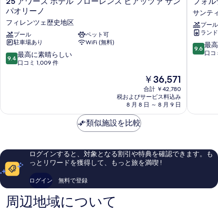
25 アワーズ ホテル フローレンス ピアッツァ サン
フォルテ
ア
ォ
パオリーノ
サンテ
ワ
ル
フィレンツェ歴史地区
プール
ー
テ
ランド
ズ
プール
ペット可
16
駐車場あり
WiFi (無料)
ホ
ビ
10
最高
9.6
テ
ュ
段
口コミ
10
最高に素晴らしい
9.4
ル
ー
階
段
口コミ 1,009 件
フ
&
中
階
現
￥36,571
ロ
ス
9.6、
中
在
ー
パ
最
9.4、
合計 ￥42,780
の
レ
サ
高
税およびサービス料込み
最
料
ン
8 月 8 日 ～ 8 月 9 日
ン
に
高
金
ス
テ
素
に
は
ピ
類似施設を比較
ィ
晴
素
￥36,571
ア
ッ
ら
晴
ッ
シ
し
ら
ツ
マ
い、
し
ログインすると、対象となる割引や特典を確認できます。も
ァ
ア
口
い、
っとリワードを獲得して、もっと旅を満喫 !
サ
ン
コ
口
ン
ヌ
ミ
コ
ログイン
無料で登録
パ
ン
988
ミ
オ
ツ
件
1,009
周辺地域について
リ
ィ
件
件
ー
ア
の
件