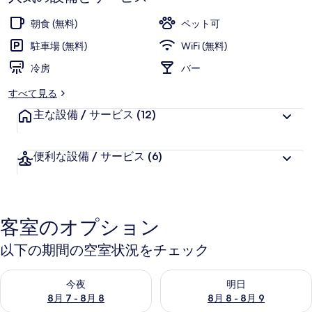
お
高
評
客
朝食 (無料)
ペット可
価
様
駐車場 (無料)
WiFi (無料)
に
冷房
好
バー
評
すべて見る
件
主な設備 / サービス
の
(12)
口
コ
便利な設備 / サービス
(6)
ミ
客室のオプション
以下の期間の空室状況をチェック
今夜 8月 7 - 8月 8 の空室状況をチェック
明日 8月 8 - 8月 9 の空室
今夜
明日
8月 7 - 8月 8
8月 8 - 8月 9