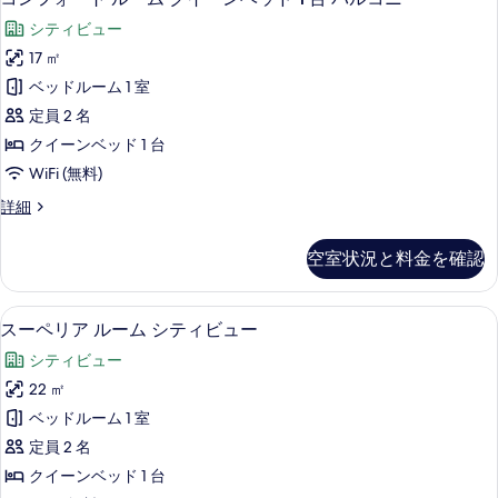
ッ
ン
ン
ド
シティビュー
グ
フ
ル
2
17 ㎡
ォ
ベ
台
ベッドルーム 1 室
ッ
ー
の
ド
定員 2 名
ト
2
す
クイーンベッド 1 台
台
ル
べ
WiFi (無料)
の
ー
詳
て
コ
詳細
細
ム
ン
の
ク
フ
写
空室状況と料金を確認
ォ
イ
真
ー
ー
ト
を
スーペリア ルーム シティビュー | ミニバ
ス
8
ル
スーペリア ルーム シティビュー
ン
表
ー
ー
ベ
シティビュー
ム
示
ペ
ク
ッ
22 ㎡
す
リ
イ
ド
ベッドルーム 1 室
ー
る
ア
1
ン
定員 2 名
ル
ベ
台
クイーンベッド 1 台
ッ
ー