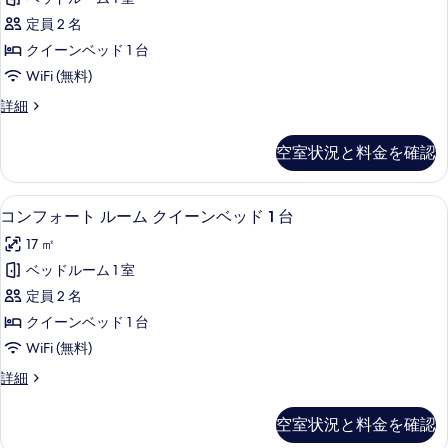
の
テ
す
細
写
定員 2 名
ィ
る
真
クイーンベッド 1 台
ッ
を
WiFi (無料)
ク
表
ロ
詳細
ダ
マ
示
ブ
ン
空室状況と料金を確認
す
テ
ル
ィ
る
ル
ッ
コンフォート ルーム クイーンベッド 1 台
コ
5
ク
コンフォート ルーム クイーンベッド 1 台
ー
ン
ダ
ム
17 ㎡
ブ
フ
ル
の
ベッドルーム 1 室
ォ
ル
す
定員 2 名
ー
ー
ム
べ
クイーンベッド 1 台
ト
の
て
WiFi (無料)
詳
ル
の
細
コ
詳細
ー
ン
写
ム
フ
空室状況と料金を確認
真
ォ
ク