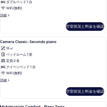
Piano
示
ダブルベッド 1 台
の
す
WiFi (無料)
す
る
Matrimoniale
詳細
べ
Piccola
con
て
空室状況と料金を確認
Balcone
の
-
Secondo
写
Camera
Camera Classic- Secondo pia
2
Piano
Camera Classic- Secondo piano
真
Classic-
の
15 ㎡
を
詳
Secondo
細
ベッドルーム 1 室
piano
表
の
定員 2 名
示
す
クイーンベッド 1 台
す
べ
WiFi (無料)
る
て
Camera
詳細
Classic-
の
Secondo
空室状況と料金を確認
写
piano
の
真
詳
Matrimoniale
Matrimoniale Comfort - Pian
を
5
細
Matrimoniale Comfort - Piano Terra