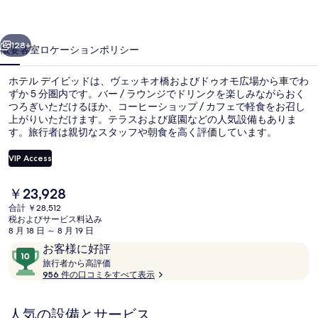
ッ
前へ
次へ
ド
128+
概要
客室
ロケーション
ポリシー
の
ホテル デイビッドは、ヴェッキオ橋およびドゥオモ広場から車でわ
写
ずか 5 分圏内です。バー / ラウンジでドリンクを楽しみながらおく
つろぎいただけるほか、コーヒーショップ / カフェで軽食をお召し
真
上がりいただけます。テラスおよび庭園などの人気設備もありま
ギ
す。旅行者は親切なスタッフや朝食を高く評価しています。
ャ
VIP Access
ラ
現
￥23,928
施設の入り口
リ
在
合計 ￥28,512
の
税およびサービス料込み
ー
料
8 月 18 日 ～ 8 月 19 日
金
口
10
お客様に好評
は
コ
旅
段
旅行者から高評価
￥23,928
行
956 件の口コミをすべて表示
ミ
階
で
者
す
中
か
10、
人気の設備とサービス
ら