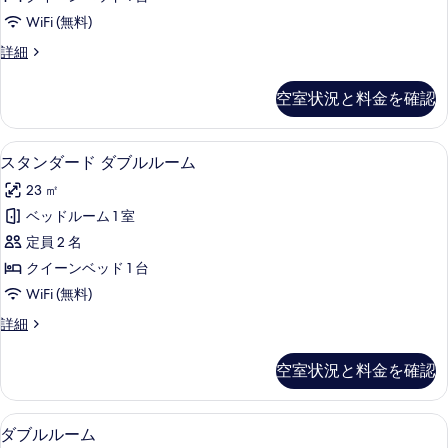
細
示
の
写
WiFi (無料)
す
す
真
ダ
詳細
る
べ
ブ
を
て
ル
空室状況と料金を確認
表
ル
の
ー
示
写
ム
スタンダード ダブルルーム | ミニバー 
ス
す
3
の
スタンダード ダブルルーム
真
タ
詳
る
を
23 ㎡
細
ン
表
ベッドルーム 1 室
ダ
示
定員 2 名
ー
す
クイーンベッド 1 台
ド
る
WiFi (無料)
ダ
ス
詳細
ブ
タ
ル
ン
空室状況と料金を確認
ダ
ル
ー
ー
ド
ダブルルーム | ミニバー (無料)、セーフ
ダ
6
ダ
ダブルルーム
ム