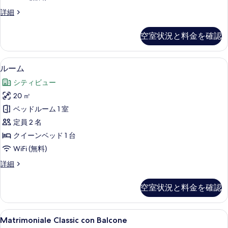
の
ル
詳細
写
ー
真
ム
空室状況と料金を確認
の
を
詳
表
細
ルーム | ミニバー (無料)、セーフティボ
ル
7
ルーム
示
ー
す
シティビュー
ム
る
20 ㎡
の
ベッドルーム 1 室
す
定員 2 名
べ
クイーンベッド 1 台
て
WiFi (無料)
の
ル
詳細
写
ー
真
ム
空室状況と料金を確認
の
を
詳
表
細
Matrimoniale
部屋からの景観
6
Matrimoniale Classic con Balcone
示
Classic