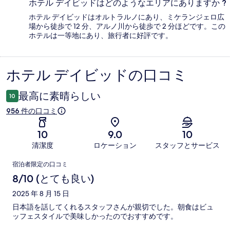
ホテル デイビッドはどのようなエリアにありますか ?
ホテル デイビッドはオルトラルノにあり、ミケランジェロ広
場から徒歩で 12 分、アルノ川から徒歩で 2 分ほどです。この
ホテルは一等地にあり、旅行者に好評です。
ホテル デイビッドの口コミ
口
コ
最高に素晴らしい
10
ミ
956 件の口コミ
10
9.0
10
清潔度
ロケーション
スタッフとサービス
口
宿泊者限定の口コミ
コ
8/10 (とても良い)
ミ
2025 年 8 月 15 日
日本語を話してくれるスタッフさんが親切でした。朝食はビュ
ッフェスタイルで美味しかったのでおすすめです。