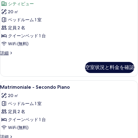
す
シティビュー
con
る
20 ㎡
Balcone
の
ベッドルーム 1 室
す
定員 2 名
べ
クイーンベッド 1 台
て
WiFi (無料)
の
Matrimoniale
詳細
Classic
写
con
空室状況と料金を確認
真
Balcone
の
を
詳
Matrimoniale
Matrimoniale - Secondo Pian
表
4
細
Matrimoniale - Secondo Piano
-
示
20 ㎡
Secondo
す
ベッドルーム 1 室
Piano
る
の
定員 2 名
す
クイーンベッド 1 台
べ
WiFi (無料)
て
Matrimoniale
詳細