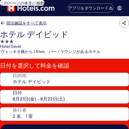
このページの本文に移動
アプリをダウンロード
宿泊施設をすべて表示
ホテル デイビッド
3.0
Hotel David
つ
ヴェッキオ橋から 1.9 km、バー / ラウンジがあるホテル
星
宿
日付を選択して料金を確認
泊
施
目的地
設
日付
旅行者