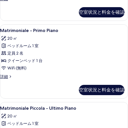
-
の
Secondo
空室状況と料金を確認
写
Piano
の
真
詳
Matrimoniale
Matrimoniale - Primo Piano 
を
4
細
Matrimoniale - Primo Piano
-
表
20 ㎡
Primo
示
ベッドルーム 1 室
Piano
す
の
定員 2 名
る
す
クイーンベッド 1 台
べ
WiFi (無料)
て
Matrimoniale
詳細
-
の
Primo
空室状況と料金を確認
写
Piano
の
真
詳
Matrimoniale
部屋からの景観
を
6
細
Matrimoniale Piccola - Ultimo Piano
Piccola
表
20 ㎡
-
示
ベッドルーム 1 室
Ultimo