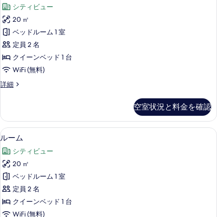
ブ
ブ
の
シティビュー
ル
ル
ル
す
20 ㎡
ル
ー
べ
ベッドルーム 1 室
ム
ー
の
て
定員 2 名
ム
詳
の
クイーンベッド 1 台
細
の
写
WiFi (無料)
す
真
ダ
詳細
べ
ブ
を
て
ル
空室状況と料金を確認
表
ル
の
ー
示
写
ム
ルーム | ミニバー (無料)、セーフティボ
ル
す
5
の
ルーム
真
ー
詳
る
を
シティビュー
細
ム
表
20 ㎡
の
示
ベッドルーム 1 室
す
す
定員 2 名
べ
る
クイーンベッド 1 台
て
WiFi (無料)