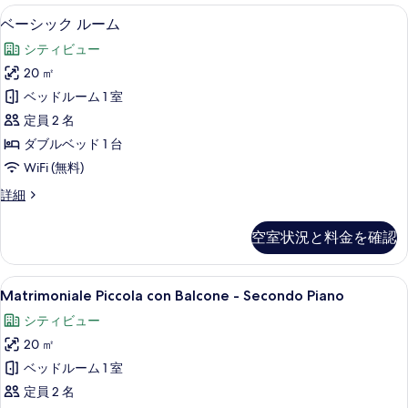
の
真
ベーシック ルーム | ミニバー (無料)、
ベ
6
詳
ベーシック ルーム
を
ー
細
シティビュー
表
シ
20 ㎡
示
ッ
ベッドルーム 1 室
す
ク
定員 2 名
る
ル
ダブルベッド 1 台
ー
WiFi (無料)
ム
ベ
詳細
の
ー
す
シ
空室状況と料金を確認
ッ
べ
ク
て
ル
Matrimoniale
Matrimoniale Piccola con Bal
5
ー
Matrimoniale Piccola con Balcone - Secondo Piano
の
Piccola
ム
写
シティビュー
の
con
詳
真
20 ㎡
Balcone
細
-
を
ベッドルーム 1 室
Secondo
表
定員 2 名