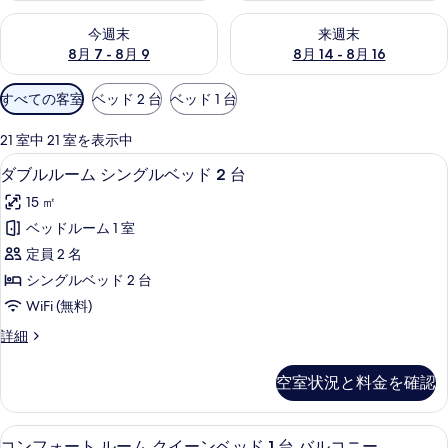
今週末 8月 7 - 8月 9 の空室状況をチェック
来週末 8月 14 - 8月 16 の
今週末
来週末
8月 7 - 8月 9
8月 14 - 8月 16
利
すべての客室
ベッド 2 台
ベッド 1 台
用
可
21 室中 21 室を表示中
能
ダブルルーム シングルベッド 2 台 | ミ
ダ
4
ダブルルーム シングルベッド 2 台
な
ブ
客
15 ㎡
ル
室
ベッドルーム 1 室
ル
の
定員 2 名
ー
絞
シングルベッド 2 台
り
ム
WiFi (無料)
込
シ
み
ダ
詳細
ン
ブ
条
グ
ル
件
空室状況と料金を確認
ル
ル
ー
ベ
ム
コンフォート ルーム クイーンベッド 1 
コ
6
シ
コンフォート ルーム クイーンベッド 1 台 バルコニー