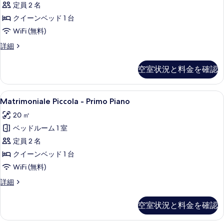
す
Piano
定員 2 名
る
の
クイーンベッド 1 台
す
WiFi (無料)
べ
Matrimoniale
詳細
Piccola
て
-
の
空室状況と料金を確認
Ultimo
写
Piano
の
真
Matrimoniale
Matrimoniale Piccola - Primo
5
詳
Matrimoniale Piccola - Primo Piano
Piccola
を
細
20 ㎡
-
表
ベッドルーム 1 室
Primo
示
Piano
定員 2 名
す
の
クイーンベッド 1 台
る
す
WiFi (無料)
べ
Matrimoniale
詳細
Piccola
て
-
の
空室状況と料金を確認
Primo
写
Piano