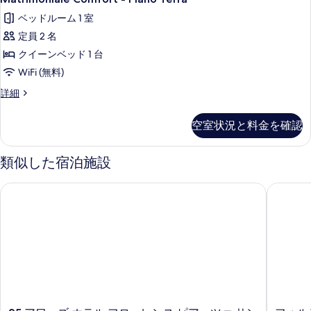
Comfort
表
ベッドルーム 1 室
-
示
定員 2 名
Piano
す
Terra
クイーンベッド 1 台
る
の
WiFi (無料)
す
Matrimoniale
詳細
Comfort
べ
-
て
空室状況と料金を確認
Piano
の
Terra
の
類似した宿泊施設
写
詳
真
細
25 アワーズ ホテル フローレンス ピアッツァ サン パオリーノ
フォルテ1
を
表
示
す
る
25
フ