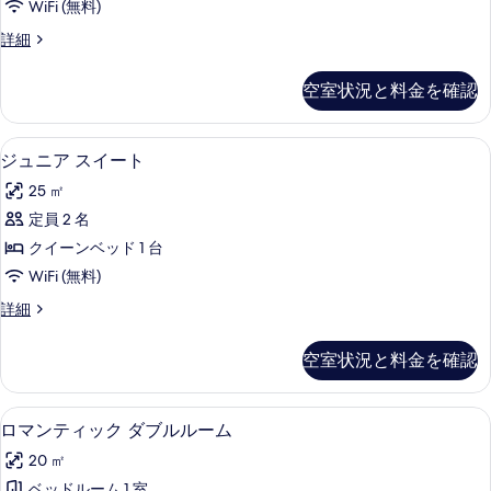
バ
WiFi (無料)
ド
ム
1
ル
ス
詳細
台
シ
ー
コ
バ
テ
ペ
ル
ニ
空室状況と料金を確認
リ
ィ
コ
ー
ア
ニ
ビ
ル
の
ー
ジュニア スイート | ミニバー (無料)、
ジ
6
ー
ジュニア スイート
ュ
の
す
ュ
ム
詳
ー
25 ㎡
シ
べ
ニ
細
テ
の
定員 2 名
て
ア
ィ
す
クイーンベッド 1 台
ビ
の
ス
ュ
べ
WiFi (無料)
写
イ
ー
て
ジ
詳細
の
真
ー
ュ
の
詳
を
ト
ニ
細
空室状況と料金を確認
写
ア
表
の
ス
真
示
す
イ
ロマンティック ダブルルーム | ミニバー
ロ
を
5
ー
ロマンティック ダブルルーム
す
べ
マ
ト
表
る
て
20 ㎡
の
ン
示
詳
ベッドルーム 1 室