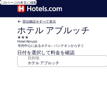
このページの本文に移動
宿泊施設をすべて表示
ホテル アブルッチ
3.0
Hotel Abruzzi
つ
市内中心にあるホテル - パンテオンからすぐ
星
日付を選択して料金を確認
宿
目的地
泊
施
設
ホ
テ
ル
ア
ブ