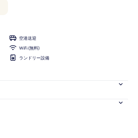
m with Pantheon and fountain view | 部屋からの景観
空港送迎
WiFi (無料)
ランドリー設備