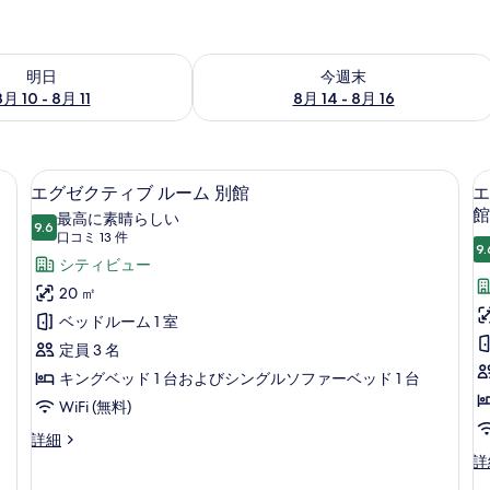
- 8月 11 の空室状況をチェック
今週末 8月 14 - 8月 16 の空室状況を
明日
今週末
8月 10 - 8月 11
8月 14 - 8月 16
具、羽毛の掛け布団、低反発ベッド、ミニバー
エグゼクティブ ルーム 別館 | 高級
エ
9
エグゼクティブ ルーム 別館
エ
グ
館
最高に素晴らしい
9.6
10 点中 9.6
ゼ
(口
口コミ 13 件
9.
コ
ク
シティビュー
ミ
テ
20 ㎡
13
ィ
ベッドルーム 1 室
件)
ブ
定員 3 名
ル
キングベッド 1 台およびシングルソファーベッド 1 台
ー
WiFi (無料)
ム
エ
詳細
グ
エ
詳
別
ゼ
リ