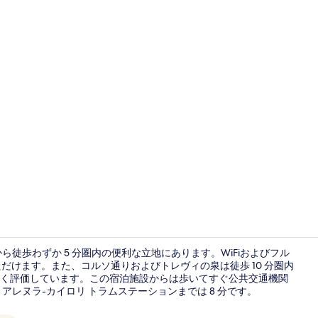
Triple room 
徒歩わずか 5 分圏内の便利な立地にあります。WiFiおよびフル
ご利用いただけます。また、コルソ通りおよびトレヴィの泉は徒歩 10 分圏内
く評価しています。この宿泊施設からは歩いてすぐ公共交通機関
Double room
アレヌラ-カイロリ トラムステーションまでは 8 分です。