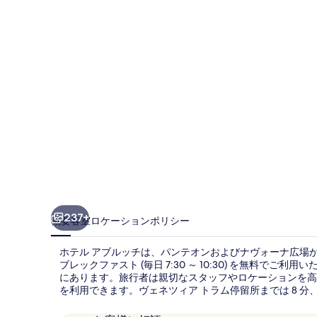
ル
ッ
チ
の
写
真
ギ
ャ
ラ
リ
237+
概要
客室
ロケーション
ポリシー
ー
ホテル アブルッチは、パンテオンおよびナヴォーナ広場から
ブレックファスト (毎日 7:30 ～ 10:30) を無料で
にあります。旅行者は親切なスタッフやロケーションを高
を利用できます。ヴェネツィア トラム停留所までは 8 分、