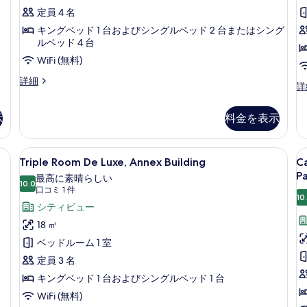
ン
the
t
シ
1
細
定員 4 名
ル
fourth
件)
f
テ
ー
キングベッド 1 台およびシングルベッド 2 台またはシング
floor
f
ム
ィ
ルベッド 4 台
in
in
禁
ビ
WiFi (無料)
煙
the
t
ュ
シ
Quadruple
詳細
separate
s
Do
詳
テ
room
ー
building
b
r
ィ
with
wi
の
ビ
の
whirlpool
示
料金を表示
Pa
ュ
す
tub
す
vi
ー
on
べ
o
の
べ
ate terrace on the fifth floor in the separate building | 高級
Triple
Triple Room De Luxe, Anne
C
the
12
th
Triple Room De Luxe, Annex Building
Ca
詳
て
fourth
て
Room
r
fo
細
P
最高に素晴らしい
floor
の
De
10.0
fl
c
の
10 点中 10.0
(口
口コミ 1 件
in
in
10
写
Luxe,
l
写
the
コ
シティビュー
th
separate
Annex
f
真
ミ
真
se
18 ㎡
building
Building
e
bu
1
を
を
の
ベッドルーム 1 室
の
vi
の
件)
詳
表
表
詳
定員 3 名
P
細
す
細
示
示
キングベッド 1 台およびシングルベッド 1 台
べ
す
す
WiFi (無料)
て