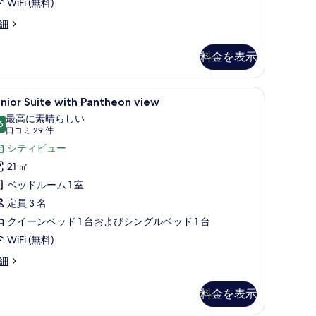
WiFi (無料)
る
べ
amera
細
て
mantica
の
n
料金を表示
tto
写
ancese
真
ountain view | 部屋からの景観
unior
Junior Suite with Pantheon vie
10
sta
を
nior Suite with Pantheon view
uite
ntheon
表
最高に素晴らしい
ith
6
10 点中 9.6
(口
口コミ 29 件
示
antheon
コ
シティビュー
す
iew
ミ
21 ㎡
る
の
29
ベッドルーム 1 室
件)
す
定員 3 名
べ
クイーンベッド 1 台およびシングルベッド 1 台
て
WiFi (無料)
の
nior
細
写
ite
真
th
料金を表示
ntheon
を
ew