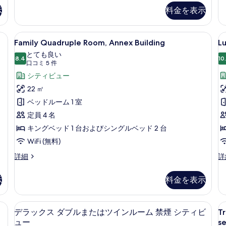
館
ク
ー
示
料金を表示
テ
ト
の
ィ
ダ
す
ブ
ブ
Room, Annex Building | 高級寝具、羽毛の掛け布団、低反発ベッド、ミニバー
Family
Family Quadruple Room, An
L
ル
べ
9
ル
Family Quadruple Room, Annex Building
Lu
Quadruple
R
ー
ま
て
とても良い
ム
Room,
8.4
た
H
10
10 点中 8.4
(口
口コミ 5 件
の
別
は
Annex
T
コ
シティビュー
館
ツ
写
Building
A
の
ミ
イ
22 ㎡
真
B
詳
の
ン
5
ベッドルーム 1 室
細
ル
を
件)
す
ー
定員 4 名
表
べ
ム
キングベッド 1 台およびシングルベッド 2 台
シ
示
て
テ
WiFi (無料)
す
の
ィ
Family
Lu
詳細
詳
る
ビ
写
Quadruple
Ro
ュ
真
Room,
Ho
ー
示
料金を表示
Annex
Tu
を
別
Building
A
館
表
の
Bu
の
高級寝具、羽毛の掛け布団、低反発ベッド、ミニバー
デラックス ダブルまたはツインルーム
T
デ
10
詳
の
デラックス ダブルまたはツインルーム 禁煙 シティビ
Tr
示
詳
r
ラ
細
詳
ュー
se
細