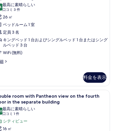
ith
最高に素晴らしい
写
す
4
athtub
10 点中 9.4
(口
口コミ 3 件
真
る
n
コ
26 ㎡
を
he
ミ
ベッドルーム 1 室
hird
3
表
定員 3 名
loor
件)
示
キングベッド 1 台およびシングルベッド 1 台またはシング
す
ルベッド 3 台
he
る
WiFi (無料)
eparate
iple
細
uilding
oom
の
th
す
thtub
料金を表示
n
べ
e
て
ーからの眺望
 tub on the fourth floor in the separate building | 高級寝具、羽毛の
ouble
Double room with Pantheon view on the fo
ird
11
ouble room with Pantheon view on the fourth
oor
oom
の
oor in the separate building
ith
写
e
最高に素晴らしい
.0
antheon
10 点中 10.0
parate
(口
口コミ 1 件
真
ilding
iew
コ
シティビュー
を
n
ミ
16 ㎡
表