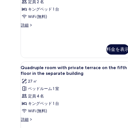
view
表
定員 2 名
on
示
キングベッド 1 台
the
す
WiFi (無料)
third
る
Double
詳細
floor
room
in
with
balcony
the
and
separate
料金を表
Pantheon
building
view
の
on
Quadruple
Quadruple room with priv
the
17
Quadruple room with private terrace on the fifth
す
room
third
floor in the separate building
べ
floor
with
27 ㎡
in
て
private
the
ベッドルーム 1 室
terrace
の
separate
定員 4 名
on
building
写
の
the
キングベッド 1 台
真
詳
fifth
WiFi (無料)
細
を
floor
Quadruple
詳細
表
in
room