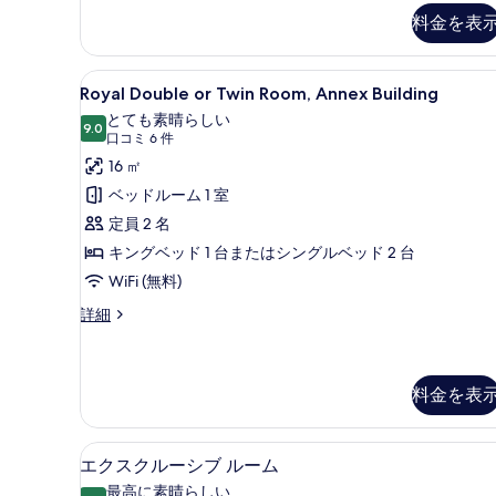
て
ル
料金を表
ー
の
ム
写
別
Royal
Royal Double or Twin 
館
真
8
Royal Double or Twin Room, Annex Building
Double
の
を
とても素晴らしい
詳
or
9.0
10 点中 9.0
(口
口コミ 6 件
表
細
Twin
コ
16 ㎡
示
Room,
ミ
ベッドルーム 1 室
す
Annex
6
定員 2 名
Building
る
件)
キングベッド 1 台またはシングルベッド 2 台
の
WiFi (無料)
す
Royal
詳細
べ
Double
て
or
の
Twin
Room,
料金を表
写
Annex
真
Building
エクスクルーシブ ルーム | 
エ
の
を
9
エクスクルーシブ ルーム
詳
ク
表
最高に素晴らしい
細