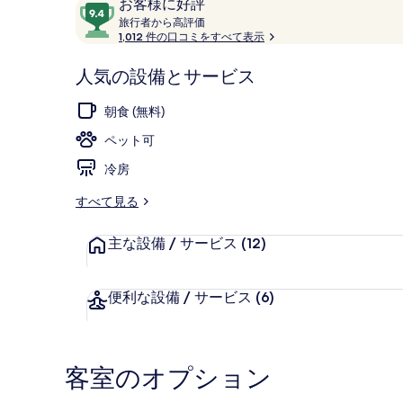
口
10
お客様に好評
コ
旅
段
旅行者から高評価
行
1,012 件の口コミをすべて表示
ミ
階
者
中
Corner roo
か
人気の設備とサービス
9.4、
ら
お
高
朝食 (無料)
評
客
価
ペット可
様
に
冷房
好
評
すべて見る
件
の
主な設備 / サービス
(12)
口
コ
便利な設備 / サービス
(6)
ミ
客室のオプション