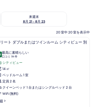
チェック
来週末 8月 21 - 8月 23 の空室状況をチェック
来週末
8月 21 - 8月 23
20 室中 20 室を表示中
寝具、羽毛の掛け布団、低反発ベッド、ミニバー
エリート ダブルまたはツインルーム シティビ
エ
12
リート ダブルまたはツインルーム シティビュー 別
リ
ー
最高に素晴らしい
6
10 点中 9.6
(口
口コミ 19 件
ト
コ
シティビュー
ダ
ミ
14 ㎡
ブ
19
ベッドルーム 1 室
ル
件)
定員 2 名
ま
クイーンベッド 1 台またはシングルベッド 2 台
た
WiFi (無料)
は
細
ツ