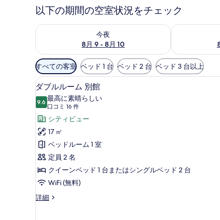
以下の期間の空室状況をチェック
今夜 8月 9 - 8月 10 の空室状況をチェック
明日 8月 10 
今夜
8月 9 - 8月 10
利
すべての客室
ベッド 1 台
ベッド 2 台
ベッド 3 台以上
用
ダブルルーム 別館 | 高級寝
ダ
可
13
ダブルルーム 別館
ブ
能
最高に素晴らしい
9.6
な
10 点中 9.6
ル
(口
口コミ 16 件
客
コ
ル
シティビュー
室
ミ
ー
17 ㎡
の
16
ム
ベッドルーム 1 室
絞
件)
別
定員 2 名
り
館
クイーンベッド 1 台またはシングルベッド 2 台
込
み
の
WiFi (無料)
条
す
ダ
詳細
件
ブ
べ
ル