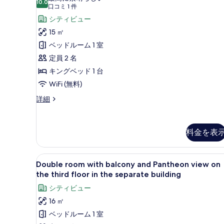
10.0
10 点中 10.0
ス
(口
口コミ 1 件
示
コ
ク
シティビュー
す
ミ
ル
15 ㎡
る
1
ー
ベッドルーム 1 室
件)
シ
定員 2 名
ブ
キングベッド 1 台
ル
WiFi (無料)
ー
エ
詳細
ク
ム
ス
の
ク
料金を表
ル
す
ー
べ
シ
Double
Double room with balcony an
ブ
て
10
Double room with balcony and Pantheon view on
room
ル
the third floor in the separate building
の
ー
with
写
シティビュー
ム
balcony
の
真
16 ㎡
and
詳
を
ベッドルーム 1 室
Pantheon
細