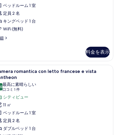
he
1
ベッドルーム 1 室
示
ourth
件)
定員 2 名
す
loor
キングベッド 1 台
る
WiFi (無料)
he
eparate
uble
細
uilding
oom
th
の
料金を表示
ntheon
す
ew
n
べ
寝具、羽毛の掛け布団、低反発ベッド、ミニバー
x Building | 高級寝具、羽毛の掛け布団、低反発ベッド、ミニバー
amera
Camera romantica con letto france
15
e
mera romantica con letto francese e vista
て
omantica
urth
antheon
oor
on
の
最高に素晴らしい
.0
etto
10 点中 10.0
写
(口
口コミ 1 件
e
rancese
コ
シティビュー
真
parate
ilding
ミ
11 ㎡
を
sta
1
ベッドルーム 1 室
表
antheon
件)
定員 2 名
示
の
ダブルベッド 1 台
す
す