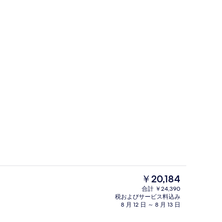
with bathtub on the third floor in the separate building | テレビ
Double room with balcony and Panthe
現
￥20,184
在
合計 ￥24,390
の
税およびサービス料込み
 with balcony and Pantheon view on the third floor in the separate bu
Luxury Room, Hot Tub, Annex Bui
料
8 月 12 日 ～ 8 月 13 日
金
は