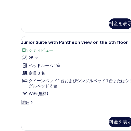
示
the
with
private
す
separate
terrace
る
building
on
の
the
料金を表
fifth
す
floor
べ
in
Junior
Junior Suite with Pantheon
9
Junior Suite with Pantheon view on the 5th floor
the
て
Suite
separate
シティビュー
with
の
building
25 ㎡
Pantheon
の
写
詳
view
ベッドルーム 1 室
真
細
on
定員 3 名
を
the
クイーンベッド 1 台およびシングルベッド 1 台またはシ
表
5th
グルベッド 3 台
示
floor
WiFi (無料)
す
の
Junior
詳細
る
す
Suite
with
べ
Pantheon
料金を表
て
view
on
の