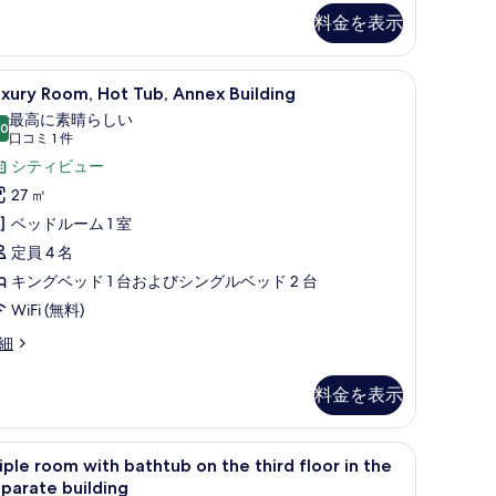
イ
料金を表示
ン
ル
nex Building | 高級寝具、羽毛の掛け布団、低反発ベッド、ミニバー
uxury
Luxury Room, Hot Tub, Annex Bu
ー
12
xury Room, Hot Tub, Annex Building
oom,
ム
最高に素晴らしい
ot
.0
10 点中 10.0
(口
口コミ 1 件
シ
ub,
コ
シティビュー
テ
nnex
ミ
27 ㎡
ィ
uilding
1
ベッドルーム 1 室
ビ
の
件)
定員 4 名
ュ
す
キングベッド 1 台およびシングルベッド 2 台
ー
べ
WiFi (無料)
別
て
xury
細
館
の
om,
の
写
t
料金を表示
b,
す
真
nnex
べ
を
ilding
 禁煙 シティビュー | 高級寝具、羽毛の掛け布団、低反発ベッド、ミニバー
riple
Triple room with bathtub on the thi
12
て
表
iple room with bathtub on the third floor in the
oom
parate building
の
示