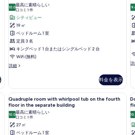
す
細
w
ッ
最高に素晴らしい
る
10.0
9.
b
10 点中 10.0
(口
口コミ 1 件
ク
o
コ
シティビュー
ス
t
ミ
19 ㎡
ダ
t
1
ベッドルーム 1 室
ブ
件)
f
定員 3 名
ル
in
キングベッド 1 台またはシングルベッド 2 台
t
ま
WiFi (無料)
s
た
Tr
詳
b
デ
詳細
は
r
ラ
wi
ツ
ッ
ba
示
料金を表示
ク
イ
o
ス
ン
th
ダ
d Pantheon view on the third floor in the separate building | バルコニ
Quadruple
Quadruple room with whirlpool
D
th
ル
11
ブ
Quadruple room with whirlpool tub on the fourth
D
fl
room
r
ル
floor in the separate building
fl
ー
in
ま
with
w
th
最高に素晴らしい
ム
た
10.0
10
whirlpool
P
10 点中 10.0
(口
se
口コミ 1 件
は
禁
tub
bu
v
コ
27 ㎡
ツ
の
煙
on
o
イ
ミ
ベッドルーム 1 室
詳