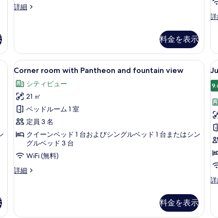
る
る
Triple
詳細
の
Room
C
詳
写
De
ro
Luxe,
co
真
示
料金を表示
Annex
le
を
Building
fr
の
表
e
 view on the 5th floor | 部屋からの景観
Corner
Corner room with Pantheon and f
J
詳
14
vi
Corner room with Pantheon and fountain view
Ju
示
room
S
細
Pa
シティビュー
す
with
の
w
9.
詳
21 ㎡
る
Pantheon
P
細
and
v
ベッドルーム 1 室
fountain
定員 3 名
view
ン
クイーンベッド 1 台およびシングルベッド 1 台またはシン
の
グルベッド 3 台
す
WiFi (無料)
べ
Corner
詳細
room
Ju
詳
て
with
Su
の
Pantheon
wi
示
料金を表示
and
写
Pa
fountain
vi