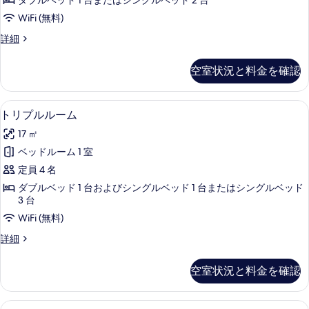
を
ダブルベッド 1 台またはシングルベッド 2 台
は
表
WiFi (無料)
ツ
示
ダ
詳細
イ
ブ
す
ン
ル
空室状況と料金を確認
る
ま
ル
た
ー
は
トリプルルーム | ミニバー、セーフティ
ト
5
ツ
トリプルルーム
ム
リ
イ
の
17 ㎡
ン
プ
ル
す
ベッドルーム 1 室
ル
ー
べ
定員 4 名
ム
ル
の
て
ダブルベッド 1 台およびシングルベッド 1 台またはシングルベッド
ー
詳
3 台
の
細
ム
WiFi (無料)
写
の
ト
詳細
真
す
リ
を
プ
べ
空室状況と料金を確認
ル
表
て
ル
示
ー
の
4
4 人部屋 | ミニバー、セーフティボッ