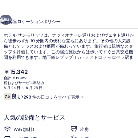
リ
前へ
次へ
ッ
53+
概要
客室
ロケーション
ポリシー
ツ
ホテル サンモリッツは、ナツィオナーレ通りおよびヴェネト通りか
の
ら徒歩わずか 10 分圏内の便利な立地にあります。その他の人気設
備としてテラスおよび庭園が備わっています。旅行者は親切なスタ
写
ッフを評価しています。この宿泊施設からは歩いてすぐ公共交通機
真
関を利用できます。地下鉄レプッブリカ - テアトロ デッロペラ駅ま
では 8 分、地下鉄バルベリーニ駅までは 9 分です。
ギ
現
￥15,342
在
ャ
合計 ￥19,059
の
税およびサービス料込み
テラス / パティオ
ラ
料
8 月 24 日 ～ 8 月 25 日
金
口
良い
リ
7.6
293 件の口コミをすべて表示
は
10段階中7.6
コ
￥15,342
ー
ミ
で
す
人気の設備とサービス
WiFi (無料)
冷房