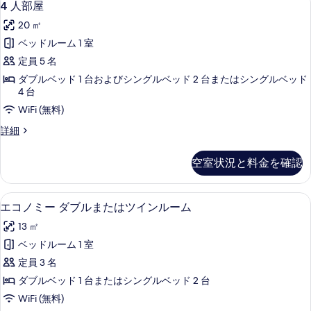
11
ム
す
4 人部屋
写
人
の
る
20 ㎡
詳
真
部
細
ベッドルーム 1 室
を
屋
定員 5 名
表
の
ダブルベッド 1 台およびシングルベッド 2 台またはシングルベッド
示
す
4 台
す
べ
WiFi (無料)
る
て
4
詳細
の
人
部
写
空室状況と料金を確認
屋
真
の
詳
を
ミニバー、セーフティボックス (室内)
エ
13
細
エコノミー ダブルまたはツインルーム
表
コ
13 ㎡
示
ノ
ベッドルーム 1 室
す
ミ
定員 3 名
る
ー
ダブルベッド 1 台またはシングルベッド 2 台
ダ
WiFi (無料)
ブ