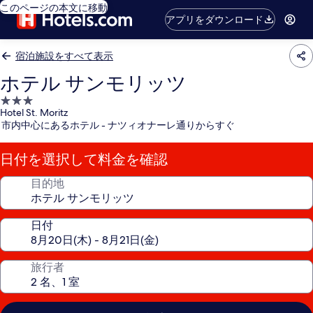
このページの本文に移動
アプリをダウンロード
宿泊施設をすべて表示
ホテル サンモリッツ
3.0
Hotel St. Moritz
つ
市内中心にあるホテル - ナツィオナーレ通りからすぐ
星
宿
日付を選択して料金を確認
泊
施
目的地
設
日付
旅行者