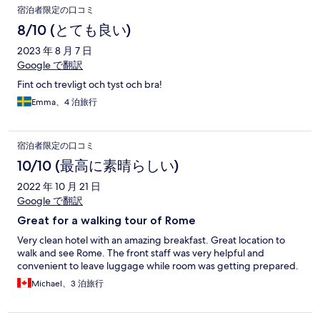
宿泊者限定の口コミ
8/10 (とても良い)
2023 年 8 月 7 日
Google で翻訳
Fint och trevligt och tyst och bra!
Emma、4 泊旅行
宿泊者限定の口コミ
10/10 (最高に素晴らしい)
2022 年 10 月 21 日
Google で翻訳
Great for a walking tour of Rome
Very clean hotel with an amazing breakfast. Great location to
walk and see Rome. The front staff was very helpful and
convenient to leave luggage while room was getting prepared.
Michael、3 泊旅行