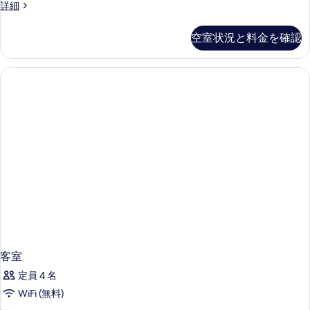
客
詳細
室
の
空室状況と料金を確認
詳
細
客室
定員 4 名
WiFi (無料)