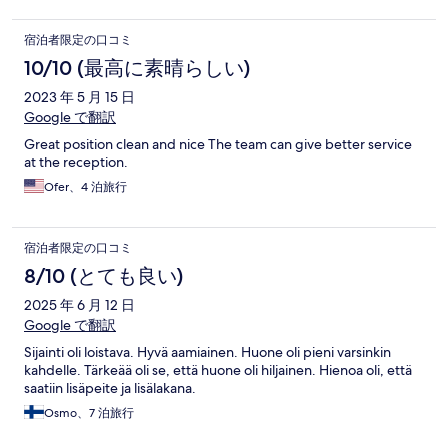
宿泊者限定の口コミ
10/10 (最高に素晴らしい)
2023 年 5 月 15 日
Google で翻訳
Great position clean and nice The team can give better service
at the reception.
Ofer、4 泊旅行
宿泊者限定の口コミ
8/10 (とても良い)
2025 年 6 月 12 日
Google で翻訳
Sijainti oli loistava. Hyvä aamiainen. Huone oli pieni varsinkin
kahdelle. Tärkeää oli se, että huone oli hiljainen. Hienoa oli, että
saatiin lisäpeite ja lisälakana.
Osmo、7 泊旅行