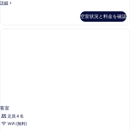
客
詳細
を
室
表
の
空室状況と料金を確認
詳
示
細
す
る
客室
定員 4 名
WiFi (無料)