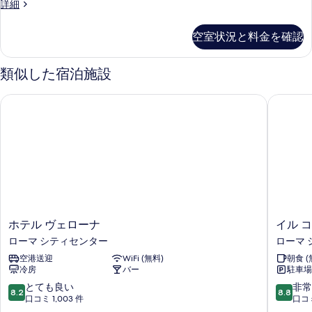
客
詳細
室
の
空室状況と料金を確認
詳
細
類似した宿泊施設
ホテル ヴェローナ
イル コ
ホ
イ
ホテル ヴェローナ
イル 
テ
ル
ローマ シティセンター
ローマ 
ル
コ
空港送迎
WiFi (無料)
朝食 (
ヴ
ー
冷房
バー
駐車場
ェ
ヴ
ロ
ォ
10
10
とても良い
非常
8.2
8.8
ー
ロ
段
段
口コミ 1,003 件
口コミ
ナ
ー
階
階