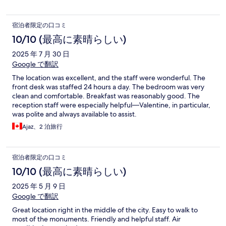
宿泊者限定の口コミ
10/10 (最高に素晴らしい)
2025 年 7 月 30 日
Google で翻訳
The location was excellent, and the staff were wonderful. The
front desk was staffed 24 hours a day. The bedroom was very
clean and comfortable. Breakfast was reasonably good. The
reception staff were especially helpful—Valentine, in particular,
was polite and always available to assist.
Ajaz、2 泊旅行
宿泊者限定の口コミ
10/10 (最高に素晴らしい)
2025 年 5 月 9 日
Google で翻訳
Great location right in the middle of the city. Easy to walk to
most of the monuments. Friendly and helpful staff. Air