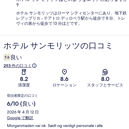
?
ホテル サンモリッツはローマ シティセンターにあり、地下鉄
レプッブリカ - テアトロ デッロペラ駅から徒歩で 8 分、トレ
ヴィの泉から徒歩で 13 分ほどです。
ホテル サンモリッツの口コミ
口
コ
良い
7.6
ミ
293 件の口コミ
8.2
8.6
8.0
清潔度
ロケーション
スタッフとサービス
口
宿泊者限定の口コミ
コ
6/10 (良い)
ミ
2026 年 4 月 12 日
Google で翻訳
Morgenmaden var ok. Sødt og venligt personale i alle