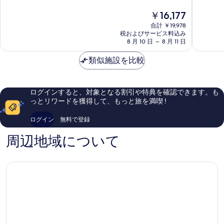
ロ
マ
中
中
現
￥16,177
ー
シ
8.2、
8.8、
在
マ
合計 ￥19,978
テ
と
非
の
税およびサービス料込み
シ
ィ
て
常
料
8 月 10 日 ～ 8 月 11 日
テ
セ
も
に
金
ィ
ン
良
良
は
類似施設を比較
セ
タ
い、
い、
￥16,177
ン
ー
口
口
タ
コ
コ
ー
ミ
ミ
ログインすると、対象となる割引や特典を確認できます。も
1,003
330
っとリワードを獲得して、もっと旅を満喫 !
件
件
件
件
ログイン
無料で登録
の
の
口
口
周辺地域について
コ
コ
ミ
ミ