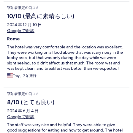
宿泊者限定の口コミ
10/10 (最高に素晴らしい)
2024 年 12 月 10 日
Google で翻訳
Rome
The hotel was very comfortable and the location was excellent.
They were working on a flood above that was scary noisy in the
lobby area, but that was only during the day while we were
sight seeing, so didn't affect us that much. The room was and
was kept clean, and breakfast was better than we expected!
The front desk staff were AWESOME!
Troy、7 泊旅行
宿泊者限定の口コミ
8/10 (とても良い)
2024 年 6 月 4 日
Google で翻訳
The staff was very nice and helpful. They were able to give
good suggestions for eating and how to get around. The hotel