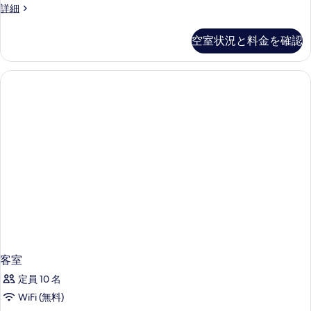
エ
詳細
ル
コ
ま
ノ
空室状況と料金を確認
ミ
た
ー
は
ダ
ブ
ツ
ル
イ
ま
た
ン
は
ル
ツ
イ
ー
ン
ム
ル
の
ー
ム
す
の
べ
詳
細
て
客室
の
定員 10 名
写
WiFi (無料)
真