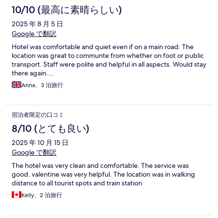
10/10 (最高に素晴らしい)
2025 年 8 月 5 日
Google で翻訳
Hotel was comfortable and quiet even if on a main road. The
location was great to communte from whether on foot or public
transport. Staff were polite and helpful in all aspects. Would stay
there again....
Anna、3 泊旅行
宿泊者限定の口コミ
8/10 (とても良い)
2025 年 10 月 15 日
Google で翻訳
The hotel was very clean and comfortable. The service was
good. valentine was very helpful. The location was in walking
distance to all tourist spots and train station
Kelly、2 泊旅行