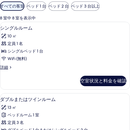
利
すべての客室
ベッド 1 台
ベッド 2 台
ベッド 3 台以上
用
可
8 室中 8 室を表示中
能
シングルルーム | ミニバー、セーフティ
シ
4
シングルルーム
な
ン
客
10 ㎡
グ
室
定員 1 名
ル
の
シングルベッド 1 台
ル
絞
WiFi (無料)
り
ー
シ
詳細
込
ム
ン
み
の
グ
条
空室状況と料金を確認
ル
す
件
ル
べ
ー
ミニバー、セーフティボックス (室内)
ダ
13
ム
ダブルまたはツインルーム
て
ブ
の
の
13 ㎡
詳
ル
細
写
ベッドルーム 1 室
ま
真
定員 3 名
た