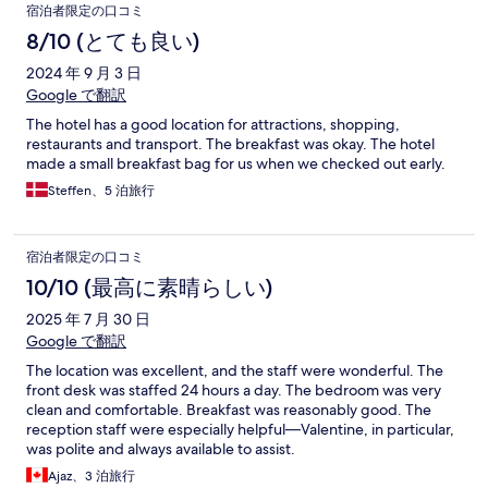
宿泊者限定の口コミ
8/10 (とても良い)
2024 年 9 月 3 日
Google で翻訳
The hotel has a good location for attractions, shopping,
restaurants and transport. The breakfast was okay. The hotel
made a small breakfast bag for us when we checked out early.
Steffen、5 泊旅行
宿泊者限定の口コミ
10/10 (最高に素晴らしい)
2025 年 7 月 30 日
Google で翻訳
The location was excellent, and the staff were wonderful. The
front desk was staffed 24 hours a day. The bedroom was very
clean and comfortable. Breakfast was reasonably good. The
reception staff were especially helpful—Valentine, in particular,
was polite and always available to assist.
Ajaz、3 泊旅行