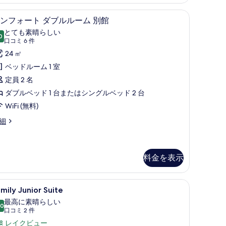
写
ビュー | ミニバー、セーフティボックス (室内)、デスク、ノートパソコン用
コンフォート ダブルルーム 別館 | ミニバー
コ
真
9
ンフォート ダブルルーム 別館
ン
を
とても素晴らしい
0
10 点中 9.0
フ
(口
表
口コミ 6 件
コ
ォ
24 ㎡
示
ミ
ー
ベッドルーム 1 室
す
6
ト
定員 2 名
る
件)
ダ
ダブルベッド 1 台またはシングルベッド 2 台
ブ
WiFi (無料)
ル
細
ル
ー
料金を表示
ム
別
屋からの景観
amily
Family Junior Suite | ミニバー、
館
11
mily Junior Suite
unior
の
最高に素晴らしい
uite
.0
10 点中 10.0
(口
す
口コミ 2 件
の
コ
レイクビュー
べ