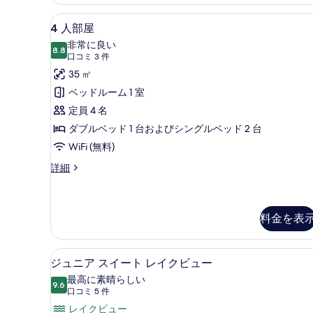
ブ
ツ
ル
4
4 人部屋 | ミニバー、セー
イ
20
ま
4 人部屋
人
ン
た
非常に良い
8.8
は
部
10 点中 8.8
(口
ル
口コミ 3 件
ツ
屋
コ
35 ㎡
ー
イ
ミ
ン
の
ベッドルーム 1 室
ム
ル
3
す
定員 4 名
の
ー
件)
べ
ム
ダブルベッド 1 台およびシングルベッド 2 台
す
の
て
WiFi (無料)
べ
詳
の
細
て
4
詳細
人
写
の
部
真
写
屋
を
の
料金を表
真
詳
表
を
細
示
ジュニア スイート レイクビュー
ジ
表
10
ジュニア スイート レイクビュー
す
ュ
示
最高に素晴らしい
9.6
る
10 点中 9.6
ニ
(口
口コミ 5 件
す
コ
ア
レイクビュー