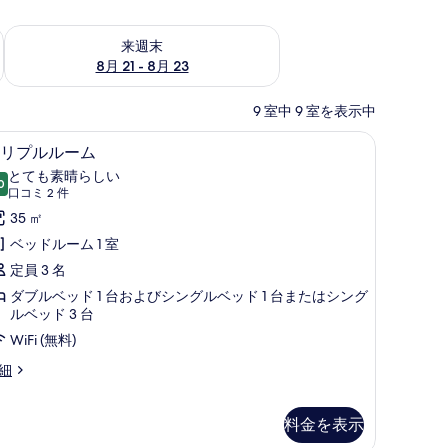
チェック
来週末 8月 21 - 8月 23 の空室状況をチェック
来週末
8月 21 - 8月 23
9 室中 9 室を表示中
ン用作業スペース
ュー | 部屋からの景観
トリプルルーム | ミニバー、セーフティボッ
ト
12
リプルルーム
リ
とても素晴らしい
0
10 点中 9.0
プ
(口
口コミ 2 件
コ
ル
35 ㎡
ミ
ル
ベッドルーム 1 室
2
ー
定員 3 名
件)
ム
ダブルベッド 1 台およびシングルベッド 1 台またはシング
ルベッド 3 台
の
WiFi (無料)
す
細
べ
て
料金を表示
の