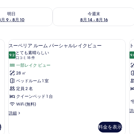
- 8月 10 の空室状況をチェック
今週末 8月 14 - 8月 16 の空室状況を
明日
今週末
8月 9 - 8月 10
8月 14 - 8月 16
ンルーム | ミニバー、セーフティボックス (室内)、デスク、ノートパソコ
スーペリア ルーム パーシャルレイクビ
ス
5
スーペリア ルーム パーシャルレイクビュー
ト
ー
とても素晴らしい
9.2
9.
10 点中 9.2
ペ
(口
口コミ 15 件
コ
リ
一部レイク ビュー
ミ
ア
28 ㎡
15
ル
ベッドルーム 1 室
件)
ー
定員 2 名
ム
クイーンベッド 1 台
パ
WiFi (無料)
ト
詳
ー
ス
詳細
リ
ー
シ
プ
ペ
ル
示
料金を表示
ャ
リ
ル