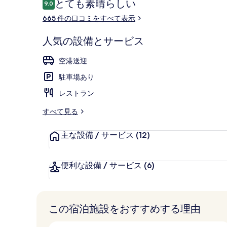
口
とても素晴らしい
9.0
10段階中9.0
コ
665 件の口コミをすべて表示
ミ
ビーチバー
人気の設備とサービス
空港送迎
駐車場あり
レストラン
すべて見る
主な設備 / サービス
(12)
便利な設備 / サービス
(6)
この宿泊施設をおすすめする理由