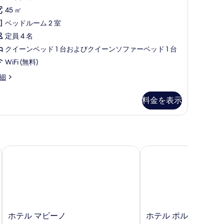
す
ミ
45 ㎡
て
2
べ
ベッドルーム 2 室
の
件)
て
定員 4 名
写
の
クイーンベッド 1 台およびクイーンソファーベッド 1 台
真
写
WiFi (無料)
を
真
表
mily
細
を
nior
示
ite
表
料金を表示
す
示
る
す
る
ホテル マビーノ
ホテル ポルト アズーロ
ホ
ホ
ホテル マビーノ
ホテル ポルト アズー
テ
テ