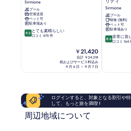
リティ
Sirmione
を
ル
ル
Sirmione
プール
セ
デ
表
空港送迎
レ
ジ
プール
ペット可
示
朝食 (無料)
ネ
レ
駐車場あり
ペット可
ッ
by
す
駐車場あり
10
とても素晴らしい
ラ
ダ
9.2
る
段
口コミ 475 件
10
Sirmione
ブ
非常に良
8.6
階
段
ル
口コミ 164 
中
階
ホ
現
￥21,420
9.2、
中
ス
在
と
8.6、
合計 ￥24,218
ピ
の
て
税およびサービス料込み
非
タ
料
9 月 6 日 ～ 9 月 7 日
も
常
リ
金
素
に
テ
は
晴
良
ィ
￥21,420
ら
い、
Sirmione
し
口
い、
コ
ログインすると、対象となる割引や特
口
ミ
して、もっと旅を満喫 !
コ
164
ミ
件
周辺地域について
475
件
件
の
件
口
の
コ