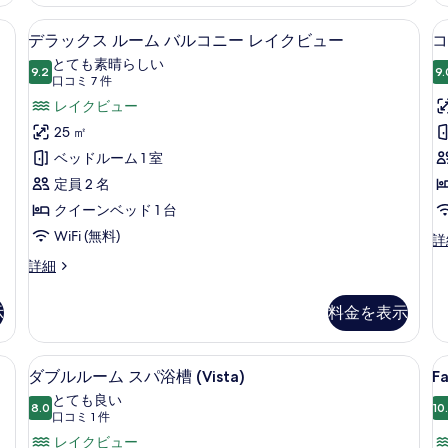
ア
ル
ー
ル
フティボックス (室内)、デスク、ノートパソコン用作業スペース
デラックス ルーム バルコニー レイク
デ
ム
レ
22
ー
デラックス ルーム バルコニー レイクビュー
コ
の
ラ
ム
イ
とても素晴らしい
詳
パ
9.2
9.
10 点中 9.2
ッ
(口
ク
口コミ 7 件
細
ー
コ
ク
レイクビュー
ビ
シ
ミ
ャ
ス
25 ㎡
ュ
ル
7
ル
ベッドルーム 1 室
ー
レ
件)
イ
ー
定員 2 名
の
ク
ム
クイーンベッド 1 台
す
ビ
ュ
バ
WiFi (無料)
べ
コ
詳
ー
ン
ル
て
デ
詳細
の
フ
ラ
コ
詳
の
ォ
ッ
細
ー
示
料金を表示
ニ
写
ク
ト
ス
ー
真
ダ
ル
 | 部屋からの景観
ダブルルーム スパ浴槽 (Vista) | 部
F
ダ
ブ
レ
を
11
ー
ダブルルーム スパ浴槽 (Vista)
Fa
ル
J
ブ
ム
イ
表
とても良い
ル
バ
8.0
S
10
10 点中 8.0
ル
(口
ク
口コミ 1 件
ー
示
ル
ム
コ
ル
レイクビュー
ビ
コ