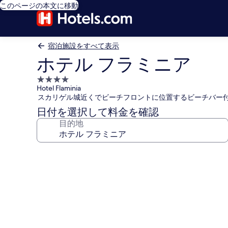
このページの本文に移動
宿泊施設をすべて表示
ホテル フラミニア
4.0
Hotel Flaminia
つ
スカリゲル城近くでビーチフロントに位置するビーチバー
星
日付を選択して料金を確認
宿
目的地
泊
施
設
ホ
テ
ル
フ
ラ