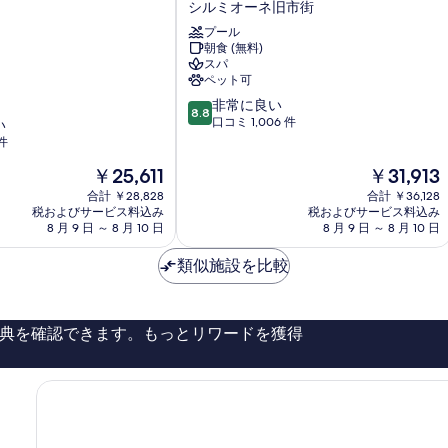
シルミオーネ旧市街
す
ル
プール
シ
る
朝食 (無料)
ル
スパ
ミ
ペット可
オ
10
非常に良い
ー
8.8
段
口コミ 1,006 件
い
ネ
階
件
テ
中
ル
現
現
￥25,611
￥31,913
8.8、
メ
在
在
非
合計 ￥28,828
シ
合計 ￥36,128
の
の
常
税およびサービス料込み
税およびサービス料込み
ル
料
料
8 月 9 日 ～ 8 月 10 日
8 月 9 日 ～ 8 月 10 日
に
ミ
金
金
良
オ
は
は
類似施設を比較
い、
ー
￥25,611
￥31,913
口
ネ
コ
旧
ミ
市
典を確認できます。もっとリワードを獲得
1,006
街
件
件
の
口
コ
ミ