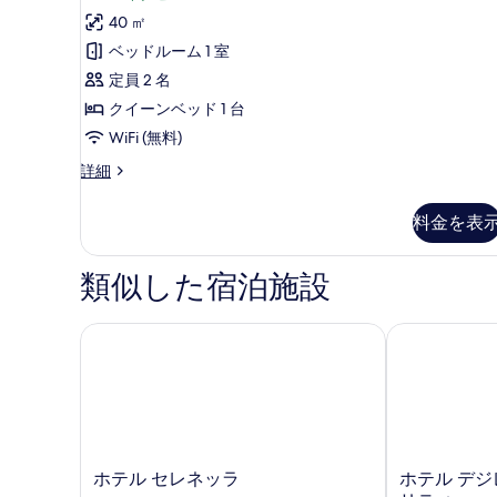
る
ミ
ス
40 ㎡
5
イ
ベッドルーム 1 室
件)
ー
定員 2 名
ト
クイーンベッド 1 台
レ
WiFi (無料)
イ
ジ
詳細
ュ
ク
ニ
料金を表
ビ
ア
ス
ュ
イ
類似した宿泊施設
ー
ー
ト
の
レ
ホテル セレネッラ
ホテル デジレ
す
イ
べ
ク
ビ
て
ュ
の
ー
の
写
詳
ホ
ホ
ホテル セレネッラ
ホテル デジ
真
細
テ
テ