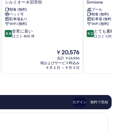
シルミオーネ旧市街
Sirmione
ル
ル
朝食 (無料)
プール
マ
ポ
ペット可
朝食 (無料)
ビ
ル
駐車場あり
駐車場 (無料)
ー
ト
WiFi (無料)
WiFi (無料)
ノ
ア
10
10
非常に良い
とても素晴らしい
シ
ズ
8.8
9.2
段
段
口コミ 400 件
口コミ 1,000 件
ル
ー
階
階
ミ
ロ
中
中
オ
Sirmione
現
￥20,576
8.8、
9.2、
ー
在
非
と
ネ
合計 ￥26,936
の
常
て
税およびサービス料込み
税およ
旧
料
9 月 2 日 ～ 9 月 3 日
8 月 
に
も
市
金
良
素
街
は
い、
晴
￥20,576
口
ら
コ
し
ミ
い、
400
口
ログイン
無料で登録
件
コ
件
ミ
の
1,000
口
件
コ
件
ミ
の