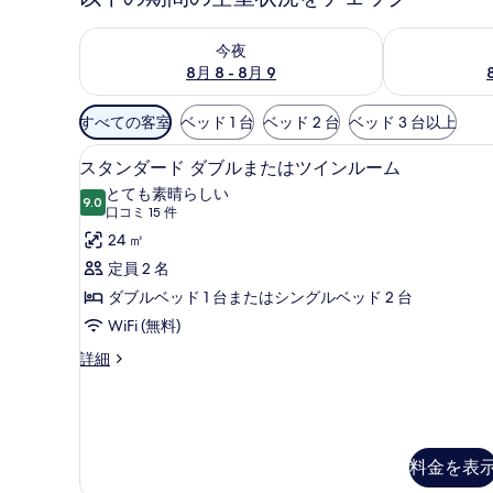
今夜 8月 8 - 8月 9 の空室状況をチェック
明日 8月 9 
今夜
8月 8 - 8月 9
利
すべての客室
ベッド 1 台
ベッド 2 台
ベッド 3 台以上
用
スタンダード ダブルまたはツイ
ス
可
17
スタンダード ダブルまたはツインルーム
タ
能
とても素晴らしい
9.0
な
10 点中 9.0
ン
(口
口コミ 15 件
客
コ
ダ
24 ㎡
室
ミ
ー
定員 2 名
の
15
ド
ダブルベッド 1 台またはシングルベッド 2 台
絞
件)
ダ
WiFi (無料)
り
ブ
込
ス
詳細
タ
み
ル
ン
条
ま
ダ
件
ー
た
ド
料金を表
は
ダ