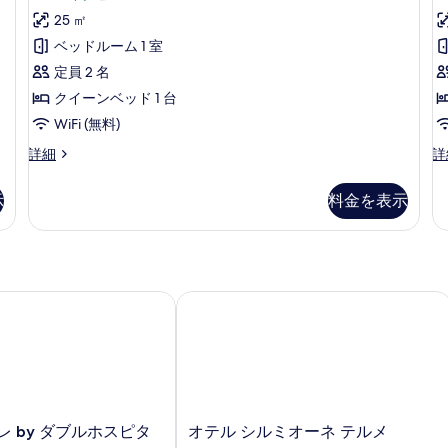
す
別
ミ
ニ
ー
25 ㎡
ュ
る
館
ー
1
の
ム
ベッドルーム 1 室
ー
レ
件)
詳
イ
ス
定員 2 名
の
細
ク
パ
クイーンベッド 1 台
す
ビ
ュ
浴
WiFi (無料)
べ
ー
槽
て
ダ
Fa
詳細
詳
の
ブ
Ju
(Vista)
詳
の
ル
Su
細
の
示
料金を表示
写
ル
の
す
ー
詳
真
ム
細
べ
を
ス
て
パ
表
浴
 by ダブルホスピタリティ
オテル シルミオーネ テルメ
の
示
槽
写
(Vista)
す
の
真
る
詳
を
細
表
オ
レ by ダブルホスピタ
オテル シルミオーネ テルメ
示
テ