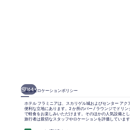
ミ
ニ
ア
の
写
真
ギ
ャ
ラ
リ
164+
概要
客室
ロケーション
ポリシー
ー
ホテル フラミニアは、スカリゲル城およびセンター アクアリ
便利な立地にあります。2 か所のバー / ラウンジでドリ
で軽食をお楽しみいただけます。そのほかの人気設備として
旅行者は親切なスタッフやロケーションを評価しています