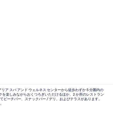
宿泊施設に
ア スパ アンド ウェルネス センターから徒歩わずか 5 分圏内の
ンクを楽しみながらおくつろぎいただけるほか、2 か所のレストラン
ビーチバー、スナックバー / デリ、およびテラスがあります。
外観
。