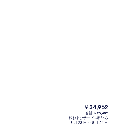
ダブルルーム スパ浴槽 (Vista) | 部
よる動画
現
￥34,962
在
合計 ￥39,482
の
税およびサービス料込み
ボート
料
8 月 23 日 ～ 8 月 24 日
金
は