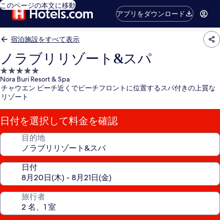
このページの本文に移動
アプリをダウンロード
宿泊施設をすべて表示
ノラブリリゾート&スパ
5.0
Nora Buri Resort & Spa
つ
チャウエン ビーチ近くでビーチフロントに位置するスパ付きの上質な
星
リゾート
宿
泊
日付を選択して料金を確認
施
設
目的地
日付
旅行者