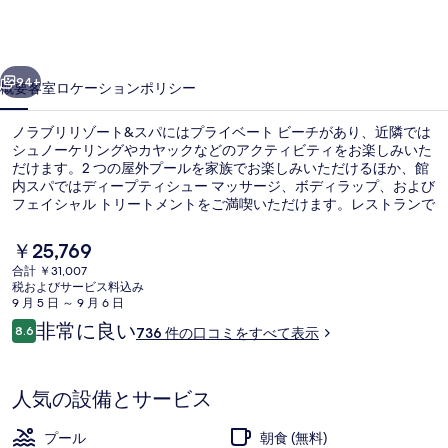
ゾ
ー
前へ
次へ
ト
94+
概要
客室
ロケーション
ポリシー
&
ノラブリリゾート&スパにはプライベート ビーチがあり、近隣では
ス
シュノーケリングやカヤックなどのアクティビティをお楽しみいた
パ
だけます。2 つの屋外プールを家族でお楽しみいただけるほか、館
内スパではディープティシュー マッサージ、ボディラップ、および
の
フェイシャル トリートメントをご満喫いただけます。レストランで
お食事をお召し上がりいただけるほか、バー / ラウンジでは冷たい
写
お飲み物をお楽しみいただけます。この高級リゾートにはプールサ
現
￥25,769
イドバー、フィットネスセンター、およびサウナも備わっていま
真
在
合計 ￥31,007
す。
の
税およびサービス料込み
ギ
外観の詳細
料
9 月 5 日 ～ 9 月 6 日
金
口
ャ
非常に良い
8.6
736 件の口コミをすべて表示
は
10段階中8.6
コ
￥25,769
ラ
ミ
で
す
リ
人気の設備とサービス
ー
プール
朝食 (無料)