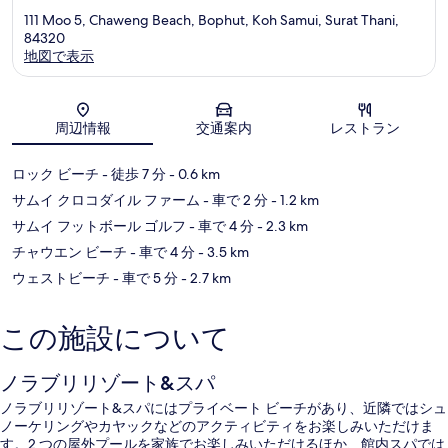
111 Moo 5, Chaweng Beach, Bophut, Koh Samui, Surat Thani,
84320
地図で表示
地図
周辺情報
交通案内
レストラン
ロック ビーチ
- 徒歩 7 分
- 0.6 km
サムイ クロコダイル ファーム
- 車で 2 分
- 1.2 km
サムイ フットボール ゴルフ
- 車で 4 分
- 2.3 km
チャウエン ビーチ
- 車で 4 分
- 3.5 km
ウェストビーチ
- 車で 5 分
- 2.7 km
この施設について
ノラブリリゾート&スパ
ノラブリリゾート&スパにはプライベート ビーチがあり、近隣ではシュ
ノーケリングやカヤックなどのアクティビティをお楽しみいただけま
す。2 つの屋外プールを家族でお楽しみいただけるほか、館内スパでは