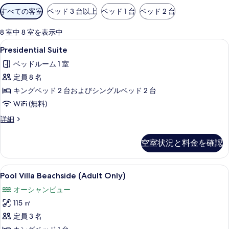
利
すべての客室
ベッド 3 台以上
ベッド 1 台
ベッド 2 台
用
可
8 室中 8 室を表示中
能
Presidential
Presidential Suite | セレ
1
Presidential Suite
な
Suite
客
ベッドルーム 1 室
の
室
定員 8 名
す
の
キングベッド 2 台およびシングルベッド 2 台
べ
絞
WiFi (無料)
て
り
Presidential
詳細
込
の
Suite
み
写
の
条
空室状況と料金を確認
詳
真
件
細
を
Pool
Pool Villa Beachside (Adu
表
15
Pool Villa Beachside (Adult Only)
Villa
示
オーシャンビュー
Beachside
す
115 ㎡
(Adult
る
Only)
定員 3 名