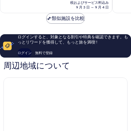
の
ャ
イ
て
て
税およびサービス料込み
料
ウ
9 月 3 日 ～ 9 月 4 日
ー
も
も
金
エ
ツ
素
素
は
ン
類似施設を比較
Koh
晴
晴
￥16,623
シ
Samui
ら
ら
テ
し
し
ィ
い、
い、
ログインすると、対象となる割引や特典を確認できます。も
セ
口
口
っとリワードを獲得して、もっと旅を満喫 !
ン
コ
コ
タ
ミ
ミ
ログイン
無料で登録
ー
1,002
663
件
件
周辺地域について
件
件
の
の
口
口
コ
コ
ミ
ミ