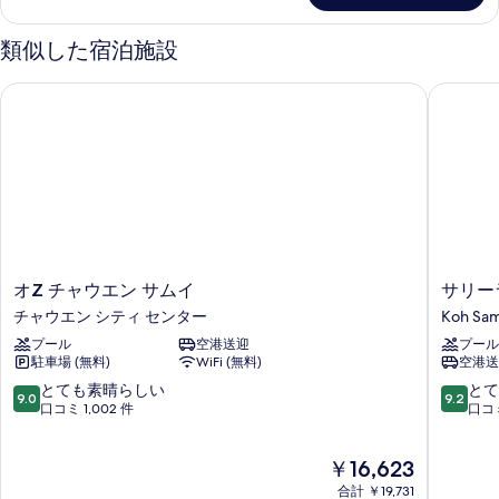
細
類似した宿泊施設
オZ チャウエン サムイ
サリーラ
オ
サ
オZ チャウエン サムイ
サリー
Z
リ
チャウエン シティ センター
Koh Sam
チ
ー
プール
空港送迎
プール
ャ
ラ
駐車場 (無料)
WiFi (無料)
空港送
ウ
ヤ・
エ
ヴ
10
10
とても素晴らしい
とて
9.0
9.2
ン
ィ
段
段
口コミ 1,002 件
口コミ
サ
ラ
階
階
ム
ズ
中
中
現
￥16,623
イ
＆
9.0、
9.2、
在
チ
ス
と
と
合計 ￥19,731