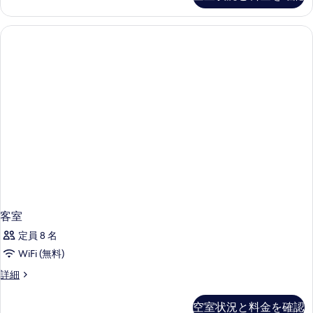
細
客室
定員 8 名
WiFi (無料)
客
詳細
室
の
空室状況と料金を確認
詳