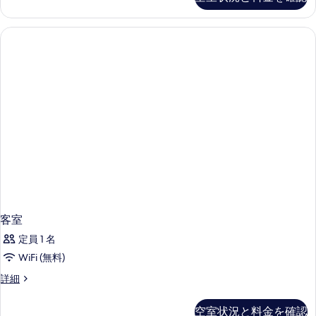
詳
細
客室
定員 1 名
WiFi (無料)
客
詳細
室
の
空室状況と料金を確認
詳