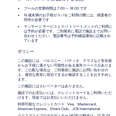
プールの営業時間は 7:00 ～ 18:00 です
16 歳未満のお子様がスパをご利用の際には、保護者の
同伴が必要です
マッサージ サービスとスパ トリートメントのご利用に
は予約が必要です。ご到着前に電話で施設までお問い
合わせください。電話番号は予約確認通知に記載され
ています
ポリシー
この施設には、バルコニー、パティオ、テラスなど安全面
からお子様に適さない可能性がある屋外スペースがありま
す。ご心配な場合は、ご到着前に施設にお問い合わせの
上、適切な客室に宿泊できるか確認することをおすすめし
ます。
この施設にはエレベーターはありません。
施設でのお支払いには、クレジットカードをご利用いただ
けます。現金ではお支払いいただけません。
利用可能なクレジットカード : Visa、Mastercard、
American Express、Diners Club、JCB International
クリスマスイブのガラディナー (必須) の料金は、12 月 24