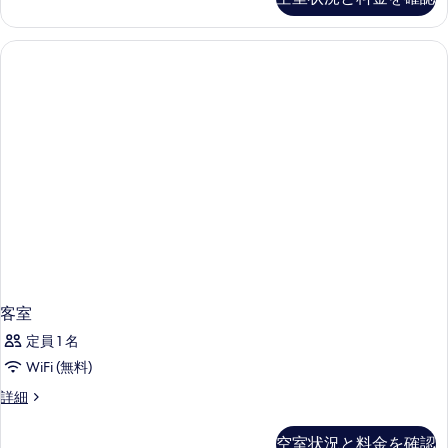
写
View
の
真
詳
を
細
表
示
す
る
客室
定員 1 名
WiFi (無料)
客
詳細
室
の
空室状況と料金を確認