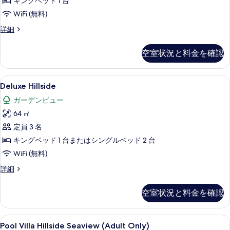
の
キングベッド 1 台
す
WiFi (無料)
べ
Pool
詳細
Villa
て
Beachside
の
空室状況と料金を確認
(Adult
写
Only)
の
真
Deluxe
Deluxe Hillside | セレクト
6
詳
Deluxe Hillside
Hillside
を
細
ガーデンビュー
の
表
64 ㎡
す
示
定員 3 名
べ
す
キングベッド 1 台またはシングルベッド 2 台
て
る
WiFi (無料)
の
Deluxe
詳細
写
Hillside
真
の
空室状況と料金を確認
詳
を
細
表
Pool
Pool Villa Hillside Seavie
示
12
Pool Villa Hillside Seaview (Adult Only)