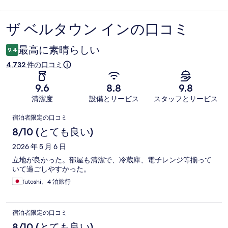
ザ ベルタウン インの口コミ
口
コ
最高に素晴らしい
9.4
ミ
4,732 件の口コミ
9.6
8.8
9.8
清潔度
設備とサービス
スタッフとサービス
口
宿泊者限定の口コミ
コ
8/10 (とても良い)
ミ
2026 年 5 月 6 日
立地が良かった。部屋も清潔で、冷蔵庫、電子レンジ等揃って
いて過ごしやすかった。
futoshi、4 泊旅行
宿泊者限定の口コミ
8/10 (とても良い)