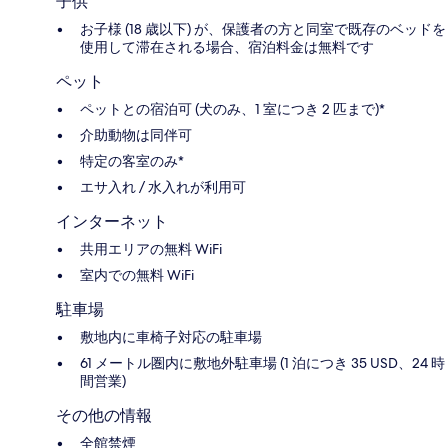
子供
お子様 (18 歳以下) が、保護者の方と同室で既存のベッドを
使用して滞在される場合、宿泊料金は無料です
ペット
ペットとの宿泊可 (犬のみ、1 室につき 2 匹まで)*
介助動物は同伴可
特定の客室のみ*
エサ入れ / 水入れが利用可
インターネット
共用エリアの無料 WiFi
室内での無料 WiFi
駐車場
敷地内に車椅子対応の駐車場
61 メートル圏内に敷地外駐車場 (1 泊につき 35 USD、24 時
間営業)
その他の情報
全館禁煙