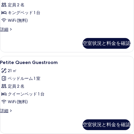
定員 2 名
べ
キングベッド 1 台
て
WiFi (無料)
の
King
詳細
写
Guestroom
真
の
空室状況と料金を確認
詳
を
細
表
Petite
セーフティボックス (室内)、デスク
示
20
Petite Queen Guestroom
Queen
す
21 ㎡
Guestroom
る
ベッドルーム 1 室
の
定員 2 名
す
クイーンベッド 1 台
べ
WiFi (無料)
て
の
Petite
詳細
Queen
写
Guestroom
空室状況と料金を確認
真
の
詳