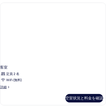
を
細
表
示
す
る
客室
定員 2 名
WiFi (無料)
客
詳細
室
の
空室状況と料金を確認
詳
細