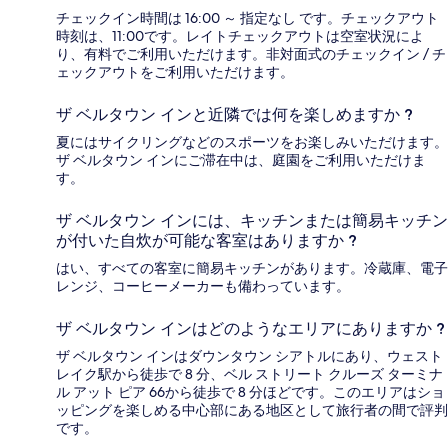
チェックイン時間は 16:00 ～ 指定なし です。チェックアウト
時刻は、11:00です。レイトチェックアウトは空室状況によ
り、有料でご利用いただけます。非対面式のチェックイン / チ
ェックアウトをご利用いただけます。
ザ ベルタウン インと近隣では何を楽しめますか ?
夏にはサイクリングなどのスポーツをお楽しみいただけます。
ザ ベルタウン インにご滞在中は、庭園をご利用いただけま
す。
ザ ベルタウン インには、キッチンまたは簡易キッチン
が付いた自炊が可能な客室はありますか ?
はい、すべての客室に簡易キッチンがあります。冷蔵庫、電子
レンジ、コーヒーメーカーも備わっています。
ザ ベルタウン インはどのようなエリアにありますか ?
ザ ベルタウン インはダウンタウン シアトルにあり、ウェスト
レイク駅から徒歩で 8 分、ベル ストリート クルーズ ターミナ
ル アット ピア 66から徒歩で 8 分ほどです。このエリアはショ
ッピングを楽しめる中心部にある地区として旅行者の間で評判
です。