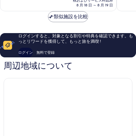
イ
税およびサービス料込み
ン
に
常
料
8 月 18 日 ～ 8 月 19 日
ウ
タ
素
に
金
ィ
ウ
晴
良
は
類似施設を比較
ン
ン
ら
い、
￥25,684
ダ
シ
し
口
ム
ア
い、
コ
シ
ト
口
ミ
ログインすると、対象となる割引や特典を確認できます。も
ア
ル
コ
2,271
っとリワードを獲得して、もっと旅を満喫 !
ト
ミ
件
ル
5,943
件
ログイン
無料で登録
ダ
件
の
ウ
件
口
周辺地域について
ン
の
コ
タ
口
ミ
ウ
コ
ン
ミ
ダ
ウ
ン
タ
ウ
ン
シ
ア
ト