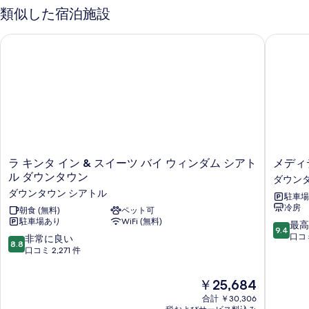
類似した宿泊施設
ラ キンタ イン & スイーツ バイ ウィンダム シアトル ダウンタ
メディテ
ラ
メ
ラ キンタ イン & スイーツ バイ ウィンダム シアト
メディ
キ
デ
ル ダウンタウン
ダウンタ
ン
ィ
ダウンタウン シアトル
駐車場
タ
テ
冷房
イ
朝食 (無料)
ペット可
レ
駐車場あり
WiFi (無料)
ン
ニ
10
最高
9.4
&
ア
段
口コミ
10
非常に良い
8.8
ス
ン
階
段
口コミ 2,271 件
イ
イ
中
階
ー
ン
9.4、
中
現
￥25,684
ツ
ダ
最
8.8、
在
バ
ウ
高
合計 ￥30,306
非
の