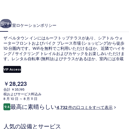
ン
イ
前へ
次へ
ン
78+
概要
客室
ロケーション
ポリシー
の
ザ ベルタウン インにはルーフトップテラスがあり、シアトル ウォ
写
ーターフロントおよびパイク プレース市場 (ショッピング)から徒歩
10 分圏内です。WiFiを無料でご利用いただけるほか、近隣でハイキ
真
ング / サイクリング トレイルおよびカヤックをお楽しみいただけま
ギ
す。レンタル自転車 (無料)およびテラスがあるほか、室内には冷蔵
庫や電子レンジなどの便利な設備が備わっています。旅行者は観光
ャ
に便利な中心部のロケーションや、付近の公共交通機関が充実して
VIP Access
いる点を評価しています。ウェストレイク駅までは 8 分で、ウェス
ラ
トレイク デニー ウェイ駅までは 9 分です。
現
￥28,223
施設の正面
リ
在
合計 ￥35,195
の
税およびサービス料込み
ー
料
8 月 10 日 ～ 8 月 11 日
金
口
最高に素晴らしい
9.4
4,732 件の口コミをすべて表示
は
10段階中9.4
コ
￥28,223
ミ
で
す
人気の設備とサービス