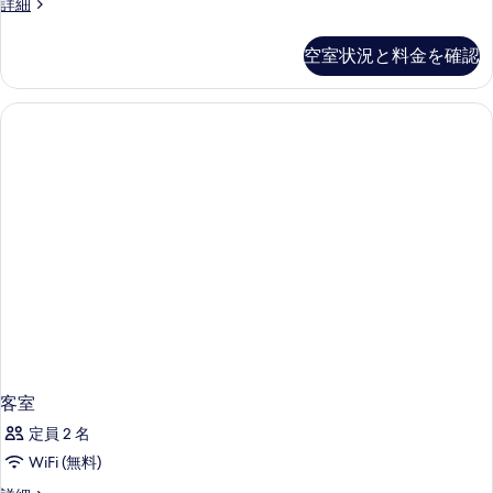
客
詳細
室
の
空室状況と料金を確認
詳
細
客室
定員 2 名
WiFi (無料)