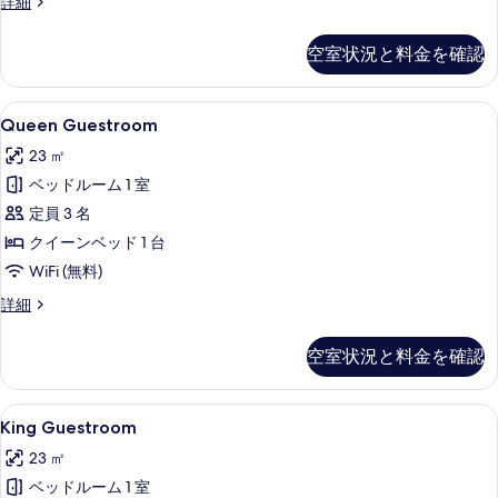
客
詳細
室
の
空室状況と料金を確認
詳
細
Queen
Queen Guestroom | セーフ
50
Queen Guestroom
Guestroom
23 ㎡
の
ベッドルーム 1 室
す
定員 3 名
べ
クイーンベッド 1 台
て
WiFi (無料)
の
Queen
詳細
写
Guestroom
真
の
空室状況と料金を確認
詳
を
細
表
King
セーフティボックス (室内)、デスク
示
16
King Guestroom
Guestroom
す
23 ㎡
の
る
ベッドルーム 1 室
す