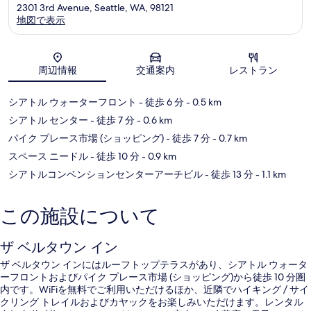
ル
2301 3rd Avenue, Seattle, WA, 98121
地図で表示
地図
周辺情報
交通案内
レストラン
シアトル ウォーターフロント
- 徒歩 6 分
- 0.5 km
シアトル センター
- 徒歩 7 分
- 0.6 km
パイク プレース市場 (ショッピング)
- 徒歩 7 分
- 0.7 km
スペース ニードル
- 徒歩 10 分
- 0.9 km
シアトルコンベンションセンターアーチビル
- 徒歩 13 分
- 1.1 km
この施設について
ザ ベルタウン イン
ザ ベルタウン インにはルーフトップテラスがあり、シアトル ウォータ
ーフロントおよびパイク プレース市場 (ショッピング)から徒歩 10 分圏
内です。WiFiを無料でご利用いただけるほか、近隣でハイキング / サイ
クリング トレイルおよびカヤックをお楽しみいただけます。レンタル