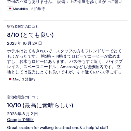
で何の不満もありません。 設備：上の部屋を歩く音が下に響い
てきます。
Masahiko、2 泊旅行
宿泊者限定の口コミ
8/10 (とても良い)
2023 年 10 月 29 日
ホテルはとてもきれいで、スタッフの方もフレンドリーでとて
もよかったです。 朝6時～14時までロビーでコーヒーが飲めま
すし、お水もロビーにあります。 バス停もすぐ近く、パイクプ
レイス、スペースニードル、Amazonなども徒歩圏内です。 立
地としては観光にとても良いですが、すぐ近くのバス停にずっ
とホームレスの方がたむろしており、治安的にはちょっと気に
Mai、2 泊旅行
なるところです。 女性一人旅であれば、夕飯はテイクアウトや
Uberを使うのをお勧めします。 ご夫婦でもピザをテイクアウト
している方もいました。 電子レンジや冷蔵庫が部屋にあり、
宿泊者限定の口コミ
Whole foods marketもまぁまぁ近くにあるので、サラダや冷食
など買ってきて部屋で食べるのも楽しくてお勧めです。
10/10 (最高に素晴らしい)
2026 年 8 月 2 日
Google で翻訳
Great location for walking to attractions & a helpful staff