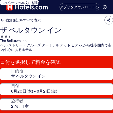
このページの本文に移動
アプリをダウンロード
宿泊施設をすべて表示
ザ ベルタウン イン
2.5
The Belltown Inn
つ
ベル ストリート クルーズ ターミナル アット ピア 66から徒歩圏内で市
星
内中心にあるホテル
宿
泊
日付を選択して料金を確認
施
設
目的地
日付
旅行者