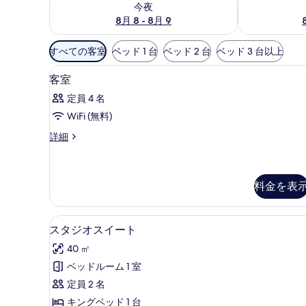
今夜
8月 8 - 8月 9
利
すべての客室
ベッド 1 台
ベッド 2 台
ベッド 3 台以上
用
セーフティボックス (室内)、
客
可
12
客室
室
能
定員 4 名
な
の
WiFi (無料)
客
す
室
客
詳細
べ
室
の
て
の
絞
詳
の
り
細
料金を表
写
込
み
真
スタジオスイート | セーフティ
ス
条
5
スタジオスイート
を
タ
件
表
40 ㎡
ジ
示
ベッドルーム 1 室
オ
す
定員 2 名
ス
る
キングベッド 1 台