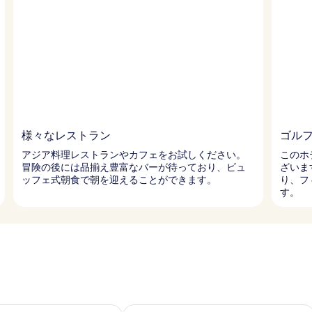
様々なレストラン
ゴル
アジア料理レストランやカフェをお試しください。
このホ
冒険の後には品揃え豊富なバーが待っており、ビュ
ざいま
ッフェ式朝食で朝を迎えることができます。
り、フ
す。
- 8月 10 の空室状況をチェック
今週末 8月 14 - 8月 16 の空室状況を