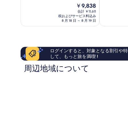
中
7.8、
ル
グ
現
￥9,838
8.0、
良
バ
在
と
い、
合計 ￥11,611
ル
の
て
税およびサービス料込み
口
ブ
料
8 月 18 日 ～ 8 月 19 日
も
コ
キ
金
良
ミ
イ
は
い、
724
ン
￥9,838
口
件
ダ
コ
件
ー
ミ
の
ログインすると、対象となる割引や特
1,000
口
して、もっと旅を満喫 !
件
コ
件
ミ
周辺地域について
の
口
コ
ミ