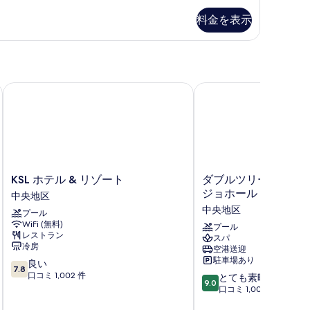
べ
表
料金を表示
て
示
の
す
写
る
真
ジョホール
KSL ホテル & リゾート
ダブルツリー バイ ヒル
を
表
示
す
る
KSL
ダ
KSL ホテル & リゾート
ダブルツリー バイ ヒ
ホ
ブ
ジョホール バル
中央地区
テ
ル
中央地区
プール
ル
ツ
WiFi (無料)
&
リ
プール
レストラン
スパ
リ
ー
冷房
空港送迎
ゾ
バ
駐車場あり
10
良い
ー
イ
7.8
段
口コミ 1,002 件
10
ト
ヒ
とても素晴らしい
9.0
階
段
中
ル
口コミ 1,001 件
中
階
央
ト