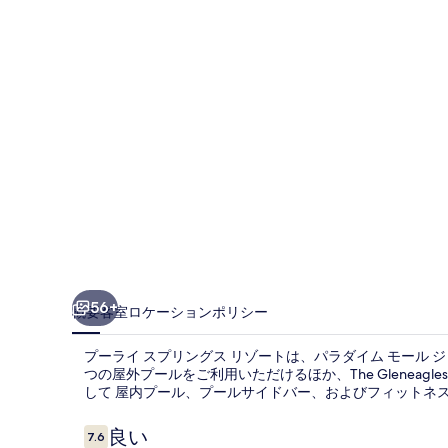
プ
リ
ン
グ
ス
リ
ゾ
ー
ト
の
56+
概要
客室
ロケーション
ポリシー
写
プーライ スプリングス リゾートは、パラダイム モール ジ
真
つの屋外プールをご利用いただけるほか、The Gleneagl
して 屋内プール、プールサイドバー、およびフィットネ
ギ
ャ
口
良い
7.6
10段階中7.6