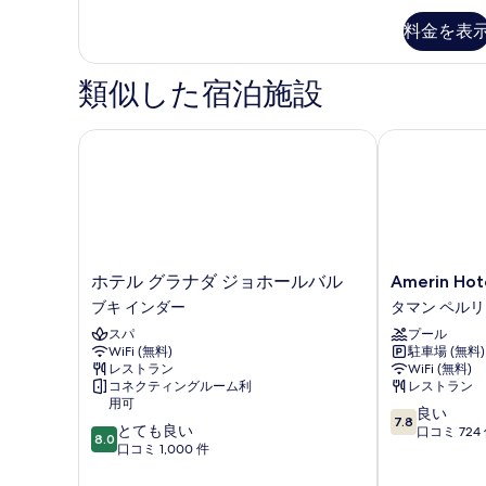
ン
ル
ト
料金を表
ー
3
ム
ベ
類似した宿泊施設
ッ
(Suite)
ド
の
ル
ホテル グラナダ ジョホールバル
Amerin Hotel
ー
す
ム
べ
(Suite)
の
て
詳
の
細
写
ホ
Amerin
ホテル グラナダ ジョホールバル
Amerin Hot
真
テ
Hotel
ブキ インダー
タマン ペル
を
ル
Johor
スパ
プール
グ
Bahru
表
WiFi (無料)
駐車場 (無料)
ラ
タ
レストラン
WiFi (無料)
示
ナ
マ
コネクティングルーム利
レストラン
ダ
ン
す
用可
10
良い
ジ
ペ
7.8
る
10
とても良い
段
口コミ 724
ョ
ル
8.0
段
口コミ 1,000 件
階
ホ
リ
階
中
ー
ン