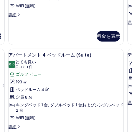
ン
WiFi (無料)
ト
ア
詳細
1
2
パ
ア
詳
ベ
ー
パ
ト
ッ
ー
メ
示
料金を表示
ト
ド
ン
メ
ト
ル
ン
アパートメント 4 ベッドルーム (Suit
ア
1
6
ト
ー
アパートメント 4 ベッドルーム (Suite)
デ
ベ
パ
2
とても良い
ム
ッ
8.0
ベ
10 点中 8.0
ー
(口
口コミ 1 件
ド
(Suite)
(
ッ
ル
コ
ト
ゴルフ ビュー
ド
の
ー
ミ
ル
メ
193 ㎡
ム
す
ー
ッド
1
(Suite)
ン
ベッドルーム 4 室
ム
べ
件)
の
(S
ト
定員 8 名
詳
て
の
デ
詳
細
4
キングベッド 1 台, ダブルベッド 1 台およびシングルベッド
詳
の
ラ
2 台
ベ
細
ッ
写
WiFi (無料)
ク
ッ
真
ス
ア
詳細
ド
ス
を
パ