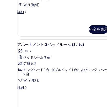
イ
WiFi (無料)
ー
ス
詳細
ト
タ
の
ジ
オ
す
ス
料金を表
べ
イ
ー
て
部屋からの景観
ア
ト
6
アパートメント 3 ベッドルーム (Suite)
の
の
パ
詳
写
114 ㎡
ー
細
真
ベッドルーム 3 室
ト
を
定員 6 名
メ
表
キングベッド 1 台, ダブルベッド 1 台およびシングルベ
ン
2 台
示
ト
WiFi (無料)
す
3
ア
詳細
る
ベ
パ
ー
ッ
ト
ド
メ