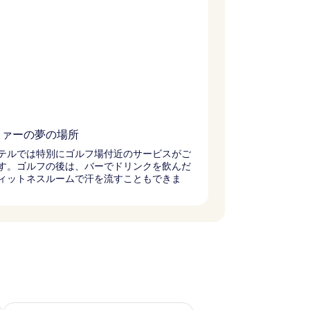
ファーの夢の場所
テルでは特別にゴルフ場付近のサービスがご
す。ゴルフの後は、バーでドリンクを飲んだ
ィットネスルームで汗を流すこともできま
チェック
来週末 8月 21 - 8月 23 の空室状況をチェック