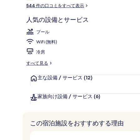
コ
ラ
544 件の口コミをすべて表示
ミ
リ
人気の設備とサービス
ー
屋内プール、
プール
WiFi (無料)
冷房
すべて見る
主な設備 / サービス
(12)
家族向け設備 / サービス
(6)
この宿泊施設をおすすめする理由