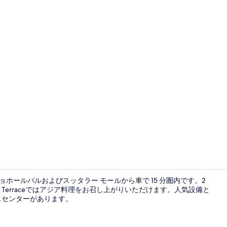
パブ
ョホールバルおよびスッタラー モールから車で 15 分圏内です。2
es Terraceではアジア料理をお召し上がりいただけます。人気設備と
スセンターがあります。
スパ