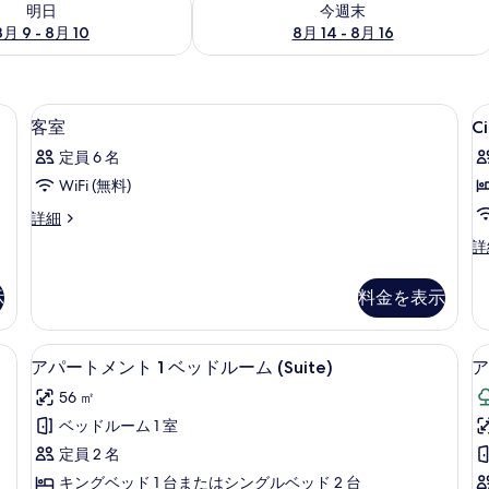
明日
今週末
8月 9 - 8月 10
8月 14 - 8月 16
デスク、防音設備、アイロン / アイロン台
セーフティボックス (室内)、デスク、
C
客
12
客室
Ci
A
室
定員 6 名
S
の
WiFi (無料)
S
す
客
詳細
べ
室
Ci
詳
て
の
A
詳
の
St
細
示
料金を表示
Su
写
の
真
詳
ボックス (室内)、デスク、防音設備、アイロン / アイロン台
アパートメント 1 ベッドルーム (Suite)
ア
4
細
アパートメント 1 ベッドルーム (Suite)
ア
を
パ
表
56 ㎡
ー
示
ベッドルーム 1 室
ト
す
定員 2 名
メ
る
キングベッド 1 台またはシングルベッド 2 台