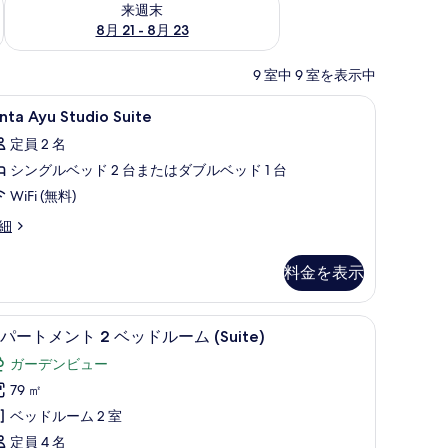
来週末
8月 21 - 8月 23
9 室中 9 室を表示中
防音設備、アイロン / アイロン台
inta
セーフティボックス (室内)、デスク、防音設備
6
nta Ayu Studio Suite
yu
定員 2 名
tudio
シングルベッド 2 台またはダブルベッド 1 台
uite
の
WiFi (無料)
す
nta
細
yu
べ
udio
料金を表示
て
ite
の
 | リビング エリア | テレビ
アパートメント 2 ベッドルーム (Suite) |
ア
写
5
パートメント 2 ベッドルーム (Suite)
パ
真
ガーデンビュー
ー
を
79 ㎡
ト
表
ベッドルーム 2 室
メ
示
定員 4 名