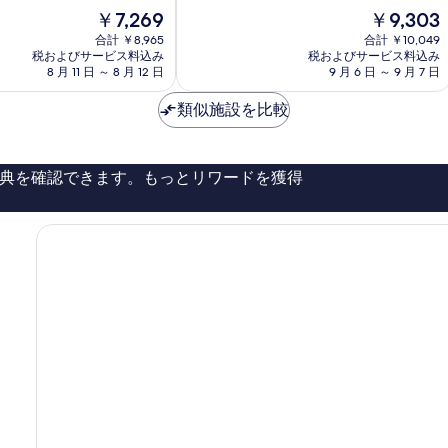
中
リ
現
現
￥7,269
￥9,303
7.6、
ゾ
在
在
合計 ￥8,965
合計 ￥10,049
良
ー
の
の
税およびサービス料込み
税およびサービス料込み
い、
ト
料
料
8 月 11 日 ～ 8 月 12 日
9 月 6 日 ～ 9 月 7 日
口
ジ
金
金
コ
ョ
は
は
類似施設を比較
ミ
ホ
￥7,269
￥9,303
341
ー
件
ル
件
Senai
典を確認できます。もっとリワードを獲得
の
口
コ
ミ