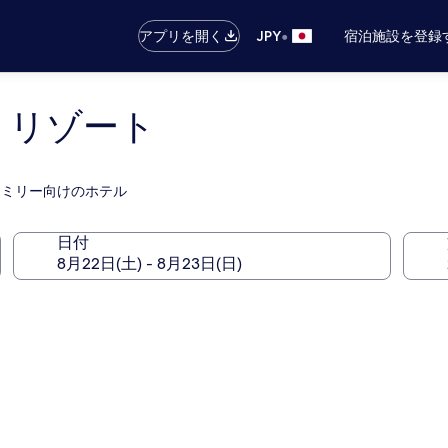
•
アプリを開く
JPY
宿泊施設を登録
 リゾート
ァミリー向けのホテル
日付