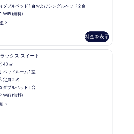
ン
す
ダブルベッド 1 台およびシングルベッド 2 台
ト
る
WiFi (無料)
細
ベ
ッ
料金を表示
ド
ル
e) | 専用簡易キッチン | コーヒー / ティーメーカー、冷蔵庫、電気ポット
デラックス スイート | セーフティボックス (
デ
4
ー
ラックス スイート
ラ
ム
40 ㎡
ッ
Suite)
ベッドルーム 1 室
ク
の
定員 2 名
ス
す
ダブルベッド 1 台
ス
べ
WiFi (無料)
uite)
イ
て
細
ー
の
ト
写
の
真
す
を