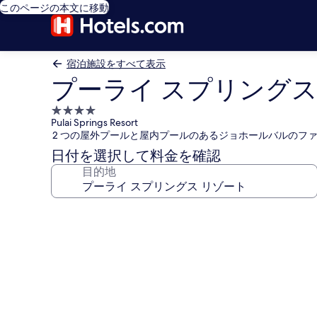
このページの本文に移動
宿泊施設をすべて表示
プーライ スプリングス
4.0
Pulai Springs Resort
つ
2 つの屋外プールと屋内プールのあるジョホールバルのフ
星
日付を選択して料金を確認
宿
目的地
泊
施
設
プ
ー
ラ
イ
ス