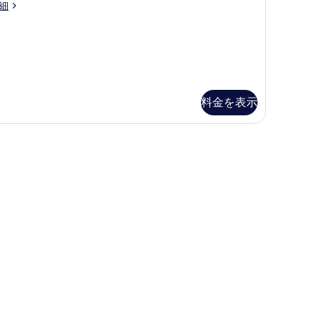
細
ル
ク
ー
ラ
ム
ブ
ク
ラ
イ
ウ
料金を表示
ー
ン
ン
ジ
トップベッド、セーフティボックス (室内)
ベ
利
ッ
用
ド
可
with
ith
台
ounge
unge
バ
ccess)
cess)
の
リ
す
ア
べ
フ
て
リ