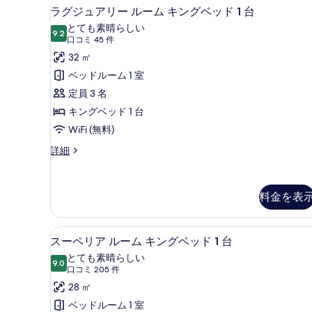
ラグジュアリー ルーム キング
ラ
ン
グ
7
ラグジュアリー ルーム キングベッド 1 台
ル
グ
ル
とても素晴らしい
ー
9.2
10 点中 9.2
ジ
(口
口コミ 45 件
ベ
ム
コ
ュ
32 ㎡
シ
ッ
ン
ミ
ア
ベッドルーム 1 室
ド
グ
45
リ
定員 3 名
ル
2
件)
ベ
ー
キングベッド 1 台
台
ッ
ル
WiFi (無料)
の
ド
2
ー
ラ
詳細
す
台
グ
ム
べ
の
ジ
詳
キ
て
ュ
細
料金を表
ア
ン
の
リ
グ
写
ー
エジプト綿のシーツ、高級寝具
ス
ル
ベ
7
スーペリア ルーム キングベッド 1 台
真
ー
ー
ッ
とても素晴らしい
を
ム
9.0
10 点中 9.0
ペ
(口
口コミ 205 件
ド
キ
表
コ
リ
28 ㎡
ン
1
示
グ
ミ
ア
ベッドルーム 1 室
台