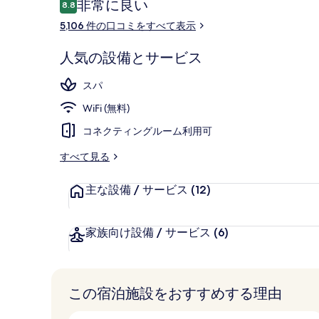
口
非常に良い
8.8
ラ
10段階中8.8
コ
5,106 件の口コミをすべて表示
リ
ミ
ー
外観
人気の設備とサービス
スパ
WiFi (無料)
コネクティングルーム利用可
すべて見る
主な設備 / サービス
(12)
家族向け設備 / サービス
(6)
この宿泊施設をおすすめする理由