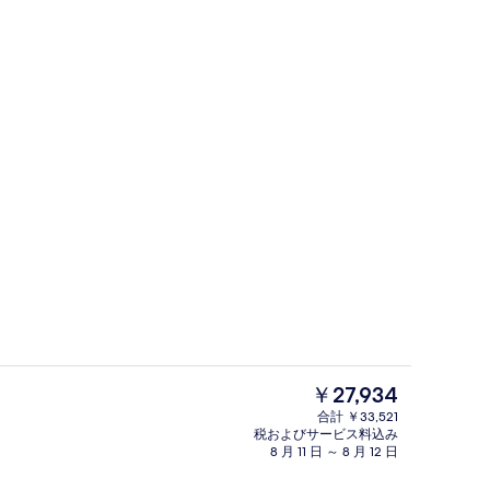
グリッシュ ブレックファスト)、平日に提供 (有料)
ロビー
現
￥27,934
在
合計 ￥33,521
の
税およびサービス料込み
外観
料
8 月 11 日 ～ 8 月 12 日
金
は