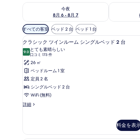
今夜 8月 6 - 8月 7 の空室状況をチェック
明日 8月 7 
今夜
8月 6 - 8月 7
利
すべての客室
ベッド 2 台
ベッド 1 台
用
エジプト綿のシーツ、高級寝具
ク
可
6
クラシック ツインルーム シングルベッド 2 台
ラ
能
とても素晴らしい
9.0
な
10 点中 9.0
シ
(口
口コミ 173 件
客
コ
ッ
26 ㎡
室
ミ
ク
ベッドルーム 1 室
の
173
ツ
定員 2 名
絞
件)
イ
シングルベッド 2 台
り
ン
WiFi (無料)
込
み
ル
ク
詳細
条
ラ
ー
シ
件
ム
ッ
料金を表
ク
シ
ツ
ン
イ