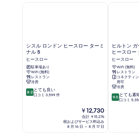
真
グ
キ
シスル ロンドン ヒースロー ターミナル 5
ヒルトン ガー
ン
を
ベ
グ
表
ッ
ベ
示
ッ
ド
ド
す
1
1
台
る
台
シ
ヒ
シスル ロンドン ヒースロー ターミ
ヒルトン ガ
バ
バ
ス
ル
ナル 5
ヒースロー 
リ
ル
ト
リ
ヒースロー
ヒースロー
ア
ロ
ン
フ
ア
ン
駐車場あり
ガ
WiFi (無料)
リ
WiFi (無料)
レストラン
ド
ー
フ
ー
レストラン
コネクティン
ン
デ
リ
の
冷房
用可
ヒ
ン
冷房
詳
10
ー
とても良い
イ
ー
8.2
細
10
とても素
段
ス
口コミ 3,599 件
ン
9.0
の
段
口コミ 5,35
階
ロ
ロ
階
中
す
ー
ン
現
￥12,730
中
8.2、
タ
ド
べ
在
9.0、
合計 ￥15,276
と
ー
ン
の
税およびサービス料込み
と
て
て
ミ
ヒ
料
8 月 16 日 ～ 8 月 17 日
て
も
ナ
ー
の
金
も
良
ル
ス
は
素