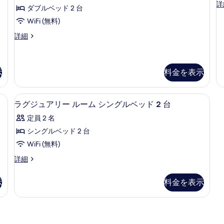
ッ
グ
24
ク
詳
ル
ダブルベッド 2 台
ド
す
ベ
ラ
件)
2
ッ
ー
WiFi (無料)
シ
べ
台
ド
ッ
ム
フ
詳細
て
の
1
ク
ァ
詳
台
ダ
ル
の
ミ
細
ク
ー
ブ
写
リ
ラ
ム
ー
示
料金を表示
ル
ブ
真
ク
ル
ラ
イ
ベ
を
ー
ウ
ー
、ピロートップベッド、セーフティボックス (室内)
エジプト綿のシーツ、高級寝具、ピロー
ラ
ム
ッ
ン
表
4
ン
ラグジュアリー ルーム シングルベッド 2 台
ダ
ジ
グ
ベ
ド
示
ブ
定員 2 名
利
ッ
ジ
2
ル
す
用
ド
シングルベッド 2 台
ベ
台
可
ュ
1
1
(
る
ッ
WiFi (無料)
(w
台
の
ア
l
ド
lo
バ
ラ
詳細
2
す
リ
a
ac
リ
グ
台
の
ア
べ
ー
ジ
の
詳
示
料金を表示
フ
ュ
て
詳
ル
細
リ
ア
細
の
ー
ー
リ
の
ー
写
ム
詳
ル