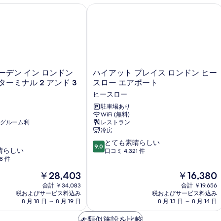
真
シ
細
ー
デン イン ロンドン ヒースロー ターミナル 2 アンド 3
ハイアット プレイス ロンドン ヒース
ム
を
ン
シ
表
グ
ン
示
グ
ル
ル
す
ベ
ベ
る
ッ
ッ
ハ
ーデン イン ロンドン
ハイアット プレイス ロンドン ヒー
ド
イ
ド
ターミナル 2 アンド 3
スロー エアポート
2
ア
2
ヒースロー
台
ッ
の
台
ト
駐車場あり
詳
WiFi (無料)
プ
の
細
グルーム利
レストラン
レ
す
冷房
イ
10
ス
とても素晴らしい
べ
9.0
晴らしい
段
ロ
口コミ 4,321 件
て
8 件
階
ン
中
の
ド
現
現
￥28,403
￥16,380
9.0、
ン
写
在
在
合計 ￥34,083
合計 ￥19,656
と
ヒ
の
の
税およびサービス料込み
税およびサービス料込み
真
て
ー
料
料
8 月 18 日 ～ 8 月 19 日
8 月 13 日 ～ 8 月 14 日
も
ス
を
金
金
素
ロ
は
は
類似施設を比較