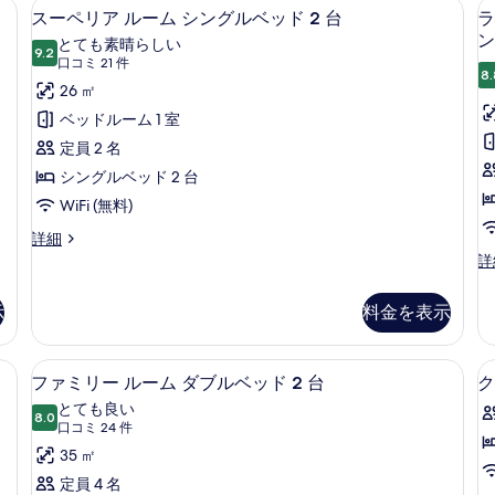
ベッド 1 台 | エジプト綿のシーツ、高級寝具、ピロートップベッド、セーフティ
エジプト綿のシーツ、高級寝具、ピロー
ス
ム
ッ
6
ト
スーペリア ルーム シングルベッド 2 台
ラ
ク
ー
1
(
ン
ド
とても素晴らしい
イ
9.2
ベ
10 点中 9.2
ペ
(口
-
口コミ 21 件
1
ー
ッ
8.
コ
w
リ
26 ㎡
ン
ド
台
ベ
ミ
l
ル
ア
ベッドルーム 1 室
の
ッ
ー
21
a
ル
定員 2 名
ド
す
ム
件)
1
(P
ー
シングルベッド 2 台
べ
台
-
ム
WiFi (無料)
て
の
wi
詳
lo
シ
ス
詳細
の
細
ac
ー
ラ
詳
ン
写
の
ペ
グ
グ
詳
真
リ
ジ
示
料金を表示
細
ア
ュ
ル
を
ル
ア
ベ
表
ー
リ
、ピロートップベッド、セーフティボックス (室内)
ファミリー ルーム ダブルベッド 2 
フ
ム
ッ
8
ー
ファミリー ルーム ダブルベッド 2 台
ク
示
シ
ァ
ル
ド
とても良い
す
ン
8.0
ー
10 点中 8.0
ミ
(口
口コミ 24 件
2
グ
ム
る
コ
リ
35 ㎡
ル
キ
台
1
ベ
ミ
ン
ー
定員 4 名
の