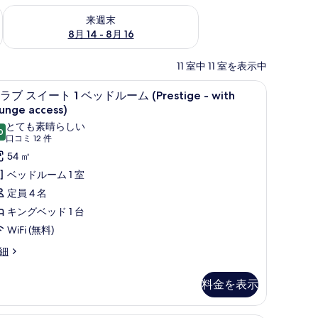
ェック
来週末 8月 14 - 8月 16 の空室状況をチェック
来週末
8月 14 - 8月 16
11 室中 11 室を表示中
トップベッド、セーフティボックス (室内)
クラブ スイート 1 ベッドルーム (Prestige 
ク
8
ラブ スイート 1 ベッドルーム (Prestige - with
ラ
unge access)
ブ
とても素晴らしい
0
10 点中 9.0
(口
口コミ 12 件
ス
コ
54 ㎡
イ
ミ
ベッドルーム 1 室
ー
12
定員 4 名
ト
件)
キングベッド 1 台
WiFi (無料)
ベ
ッ
細
ド
料金を表示
ル
ー