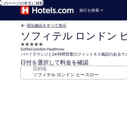
このページの本文に移動
旅行を検索
宿泊施設をすべて表示
ソフィテル ロンドン 
5.0
Sofitel London Heathrow
つ
バー / ラウンジと24 時間営業のフィットネス施設のある
星
日付を選択して料金を確認
宿
目的地
泊
施
設
ソ
フ
ィ
テ
ル