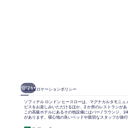
ロ
ン
ド
ン
ヒ
ー
ス
ロ
ー
の
126+
概要
客室
ロケーション
ポリシー
写
ソフィテル ロンドン ヒースローは、マグナカルタモニュ
真
ビスをお楽しみいただけるほか、2 か所のレストランがあ
この高級ホテルにあるその他設備にはバー / ラウンジ、
ギ
があります。寝心地の良いベッドや親切なスタッフが旅行
ャ