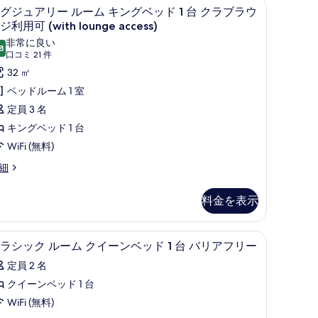
ボックス (室内)
トップベッド、セーフティボックス (室内)
エジプト綿のシーツ、高級寝具、ピロートップ
ラ
ム
8
グジュアリー ルーム キングベッド 1 台 クラブラウ
グ
Prestige
ジ利用可 (with lounge access)
ジ
非常に良い
8
10 点中 8.8
(口
口コミ 21 件
ith
ュ
コ
32 ㎡
ounge
ア
ミ
ccess)
ベッドルーム 1 室
リ
21
の
定員 3 名
restige
ー
件)
す
キングベッド 1 台
ル
th
べ
WiFi (無料)
unge
ー
て
cess)
細
ム
の
キ
写
料金を表示
ン
真
グ
を
台 | エジプト綿のシーツ、高級寝具、ピロートップベッド、セーフティボックス (
クラシック ルーム クイーンベッド 1 台 バ
ク
ベ
2
ラシック ルーム クイーンベッド 1 台 バリアフリー
表
ラ
ッ
定員 2 名
示
シ
ド
クイーンベッド 1 台
す
ッ
WiFi (無料)
る
ク
台