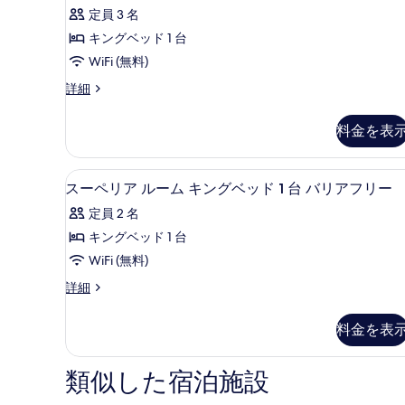
ベ
す
205
ル
定員 3 名
ッ
の
件)
る
ド
ー
キングベッド 1 台
す
1
ム
WiFi (無料)
べ
台
の
キ
ス
詳細
て
詳
ー
ン
の
細
ペ
料金を表
グ
写
リ
ア
ベ
真
ル
エジプト綿のシーツ、高級寝具
ス
ッ
を
3
ー
スーペリア ルーム キングベッド 1 台 バリアフリー
ー
ム
ド
表
定員 2 名
キ
ペ
1
示
ン
キングベッド 1 台
台
リ
グ
す
WiFi (無料)
ベ
の
ア
る
ッ
ス
詳細
す
ル
ド
ー
1
べ
ー
ペ
料金を表
台
リ
て
ム
の
ア
の
詳
キ
ル
類似した宿泊施設
細
ー
写
ン
ム