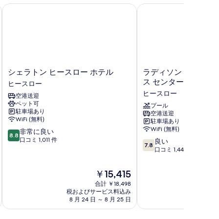
の
ー
ロー エアポート
シェラトン ヒースロー ホテル
ラディソン ホテル & 
写
の
真
す
を
べ
表
て
示
の
シ
ラ
シェラトン ヒースロー ホテル
ラディソン ホテル &
す
写
ェ
デ
ス センター ロンドン
ヒースロー
ラ
ィ
る
真
ヒースロー
空港送迎
ト
ソ
ペット可
を
ン
ン
プール
駐車場あり
空港送迎
ヒ
ホ
表
WiFi (無料)
駐車場あり
ー
テ
WiFi (無料)
示
10
非常に良い
ス
ル
8.8
段
口コミ 1,011 件
10
ロ
&
良い
す
7.8
階
段
ー
カ
口コミ 1,447 件
る
中
階
ホ
ン
8.8、
中
テ
フ
現
￥15,415
非
7.8、
ル
ァ
在
常
合計 ￥18,498
良
ヒ
レ
の
税およびサービス料込み
税およ
に
い、
ー
ン
料
8 月 24 日 ～ 8 月 25 日
8 月
良
口
ス
ス
金
い、
コ
ロ
セ
は
口