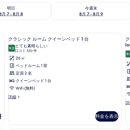
- 8月 8 の空室状況をチェック
今週末 8月 7 - 8月 9 の空室状況をチ
明日
今週末
8月 7 - 8月 8
8月 7 - 8月 9
、ピロートップベッド、セーフティボックス (室内)
エジプト綿のシーツ、高級寝具、ピロー
ク
8
クラシック ルーム クイーンベッド 1 台
ク
ラ
lo
とても素晴らしい
9.2
10 点中 9.2
シ
(口
口コミ 720 件
9.
コ
ッ
26 ㎡
ミ
ク
ベッドルーム 1 室
720
ル
定員 2 名
件)
ー
クイーンベッド 1 台
1
ム
WiFi (無料)
ク
ク
詳細
ラ
ク
詳
イ
シ
ラ
ー
ッ
ブ
示
料金を表示
ク
ス
ン
ル
イ
ベ
ー
ー