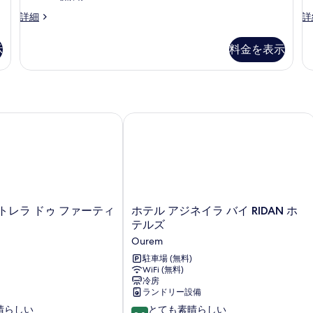
客
客
詳細
詳
室
室
の
の
示
料金を表示
詳
詳
細
細
レラ ドゥ ファーティマ
ホテル アジネイラ バイ RIDAN ホテ
ホ
トレラ ドゥ ファーティ
ホテル アジネイラ バイ RIDAN ホ
テ
テルズ
ル
Ourem
ア
ジ
駐車場 (無料)
WiFi (無料)
ネ
冷房
イ
ランドリー設備
ラ
10
晴らしい
バ
とても素晴らしい