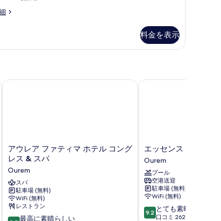
表
細
示
料金を表示
す
る
ルズ
アウレア ファティマ ホテル コングレス & スパ
エッセンス イン マリ
ア
エ
アウレア ファティマ ホテル コング
エッセンス イン マ
ウ
ッ
レス & スパ
Ourem
レ
セ
Ourem
プール
ア
ン
空港送迎
フ
スパ
ス
駐車場 (無料)
駐車場 (無料)
ァ
イ
WiFi (無料)
WiFi (無料)
テ
ン
レストラン
10
とても素晴らしい
ィ
マ
9.2
段
口コミ 262 件
10
マ
最高に素晴らしい
リ