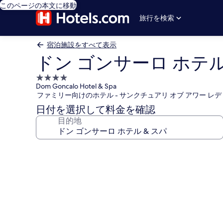
このページの本文に移動
旅行を検索
宿泊施設をすべて表示
ドン ゴンサーロ ホテル
4.0
Dom Goncalo Hotel & Spa
つ
ファミリー向けのホテル - サンクチュアリ オブ アワー レディ
星
日付を選択して料金を確認
宿
目的地
泊
施
設
ド
ン
ゴ
ン
サ