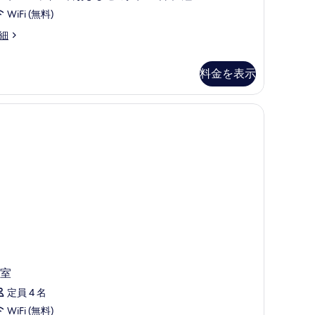
ル
を
WiFi (無料)
ま
表
細
た
示
は
す
料金を表示
ツ
る
イ
ン
ル
ー
ム
の
す
べ
て
の
室
写
定員 4 名
真
WiFi (無料)
を