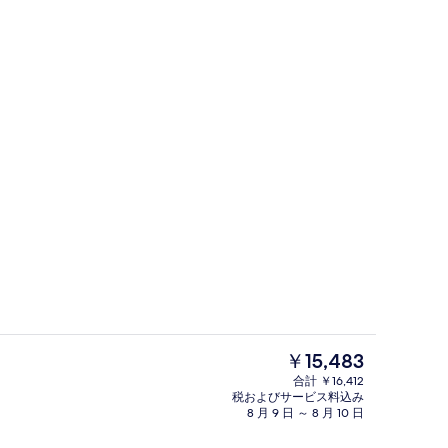
 - 屋外
バー (施設内)
現
￥15,483
在
合計 ￥16,412
の
税およびサービス料込み
フェ)、毎日提供 (有料)
薄型テレビ
料
8 月 9 日 ～ 8 月 10 日
金
は