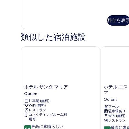
す
る
料金を表
類似した宿泊施設
ホテル サンタ マリア
ホテル エスト
ホ
ホ
ホテル サンタ マリア
ホテル エス
テ
テ
マ
Ourem
ル
ル
Ourem
駐車場 (無料)
サ
エ
WiFi (無料)
ン
ス
プール
レストラン
駐車場あり
タ
ト
コネクティングルーム利
WiFi (無料)
マ
レ
用可
レストラン
リ
ラ
10
最高に素晴らしい
10
ア
ド
最高に素
9.6