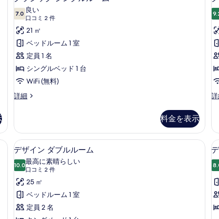
詳
ラ
ル
真
細
良い
7.0
ル
9.
10 点中 7.0
シ
(口
口コミ 2 件
を
ー
コ
ッ
21 ㎡
ム
表
ミ
の
ク
ベッドルーム 1 室
示
詳
2
シ
定員 1 名
す
細
件)
ン
シングルベッド 1 台
る
グ
WiFi (無料)
ル
ク
ク
詳細
詳
ラ
ラ
ル
シ
シ
示
料金を表示
ー
ッ
ッ
ク
ク
ム
シ
ツ
ミニバー、セーフティボックス (室内)、デスク、遮光カーテン
デザイン ダブルルーム | ミニバー、
デ
の
4
ン
イ
デザイン ダブルルーム
デ
ザ
グ
ン
す
最高に素晴らしい
ル
10.0
ル
8.
10 点中 10.0
イ
(口
べ
口コミ 2 件
ル
ー
コ
ン
25 ㎡
て
ー
ム
ミ
ム
の
ダ
ベッドルーム 1 室
の
の
詳
2
ブ
定員 2 名
写
詳
細
件)
細