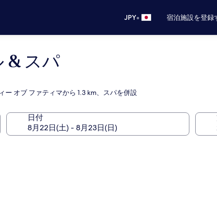
•
JPY
宿泊施設を登録
 & スパ
ー オブ ファティマから 1.3 km、スパを併設
日付