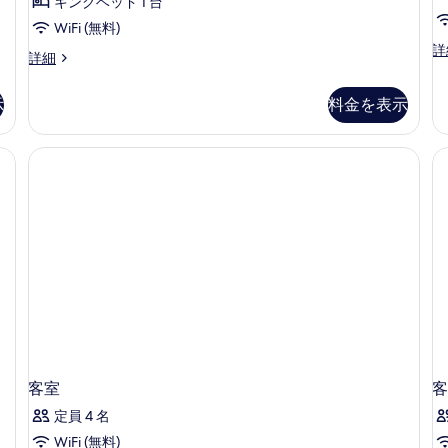
ル
キングベッド 1 台
真
ル
WiFi (無料)
を
デ
詳
ー
表
デ
詳細
ザ
ザ
ム
示
イ
イ
ン
示
料金を表示
の
す
ン
ダ
ダ
す
る
ブ
ブ
(室内)、デスク、遮光カーテン
ル
べ
ル
ま
ル
て
た
ー
の
は
ム
ツ
写
の
イ
詳
真
ン
細
ル
を
ー
表
ム
の
示
詳
す
細
客室
客
る
定員 4 名
WiFi (無料)