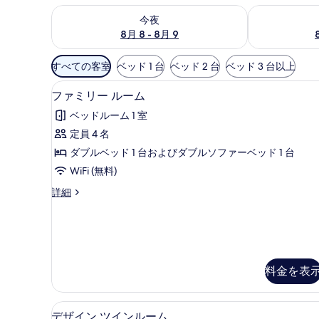
今夜 8月 8 - 8月 9 の空室状況をチェック
明日 8月 9 
今夜
8月 8 - 8月 9
利
すべての客室
ベッド 1 台
ベッド 2 台
ベッド 3 台以上
用
ファミリー ルーム | ミニバ
フ
可
4
ファミリー ルーム
ァ
能
ベッドルーム 1 室
な
ミ
定員 4 名
客
リ
ダブルベッド 1 台およびダブルソファーベッド 1 台
室
ー
の
WiFi (無料)
ル
絞
フ
詳細
ー
り
ァ
ム
込
ミ
リ
み
の
ー
条
す
ル
件
ー
料金を表
べ
ム
て
の
詳
ミニバー、セーフティボックス 
デ
の
4
デザイン ツインルーム