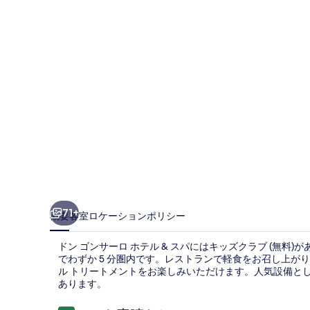
ー
ロ
ホ
テ
ル
&
ス
パ
の
写
71+
概要
客室
ロケーション
ポリシー
真
ドン ゴンサーロ ホテル & スパにはキッズクラブ (無料)
ギ
でわずか 5 分圏内です。レストランで軽食をお召し上
ャ
ル トリートメントをお楽しみいただけます。人気設備とし
あります。
ラ