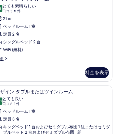
ラ
べ
とても素晴らしい
2
10 点中 9.2
シ
(口
て
口コミ 5 件
コ
ッ
21 ㎡
の
ミ
ク
ベッドルーム 1 室
写
5
ツ
定員 2 名
真
件)
イ
シングルベッド 2 台
を
ン
WiFi (無料)
表
ル
示
細
ー
す
料金を表示
ム
る
の
セーフティボックス (室内)、デスク、遮光カーテン
ミニバー、セーフティボックス (室内)、デス
デ
す
4
ザイン ダブルまたはツインルーム
ザ
べ
とても良い
0
10 点中 8.0
イ
(口
て
口コミ 1 件
コ
ン
ベッドルーム 1 室
の
ミ
ダ
定員 3 名
写
1
ブ
キングベッド 1 台およびセミダブル布団 1 組またはセミダ
真
件)
ブルベッド 2 台およびセミダブル布団 1 組