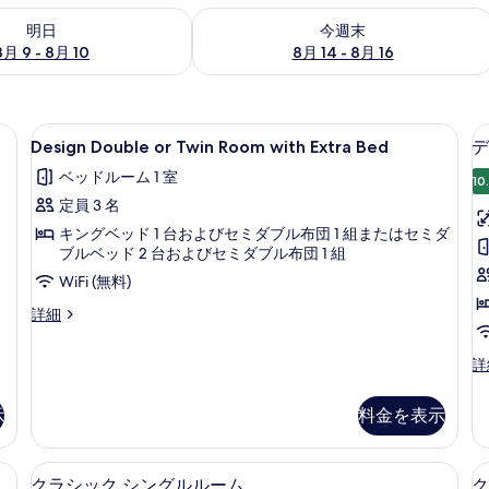
- 8月 10 の空室状況をチェック
今週末 8月 14 - 8月 16 の空室状況を
明日
今週末
8月 9 - 8月 10
8月 14 - 8月 16
ー、セーフティボックス (室内)、デスク、遮光カーテン
Design
ミニバー、セーフティボックス (室内
4
Design Double or Twin Room with Extra Bed
デ
Double
ベッドルーム 1 室
or
10
定員 3 名
Twin
Room
キングベッド 1 台およびセミダブル布団 1 組またはセミダ
ブルベッド 2 台およびセミダブル布団 1 組
with
WiFi (無料)
Extra
Bed
Design
詳細
Double
の
or
す
デ
詳
Twin
ザ
べ
Room
イ
with
示
料金を表示
て
ン
Extra
シ
の
Bed
ン
(室内)、デスク、遮光カーテン
の
ミニバー、セーフティボックス (室内
ク
写
4
グ
クラシック シングルルーム
ク