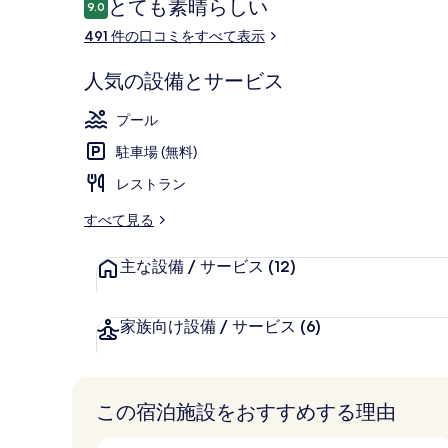
口
とても素晴らしい
リ
9.0
10段階中9.0
コ
491 件の口コミをすべて表示
ー
ミ
屋内プール、営
人気の設備とサービス
プール
駐車場 (無料)
レストラン
すべて見る
主な設備 / サービス
(12)
家族向け設備 / サービス
(6)
この宿泊施設をおすすめする理由