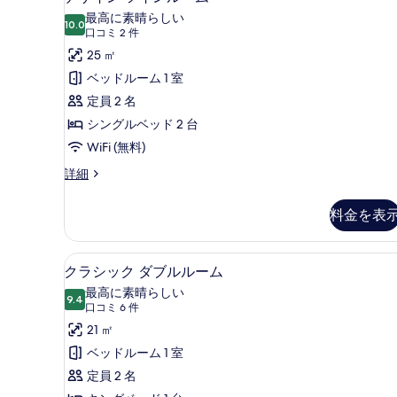
細
ザ
写
最高に素晴らしい
10.0
10 点中 10.0
イ
(口
真
口コミ 2 件
コ
ン
25 ㎡
を
ミ
ツ
ベッドルーム 1 室
表
2
イ
定員 2 名
示
件)
ン
シングルベッド 2 台
す
ル
WiFi (無料)
る
ー
デ
詳細
ザ
ム
イ
料金を表
の
ン
ツ
す
イ
クラシック ダブルルーム | 
ク
べ
4
ン
クラシック ダブルルーム
ラ
ル
て
最高に素晴らしい
ー
9.4
10 点中 9.4
シ
(口
の
口コミ 6 件
ム
コ
ッ
21 ㎡
写
の
ミ
詳
ク
ベッドルーム 1 室
真
細
6
ダ
定員 2 名
を
件)