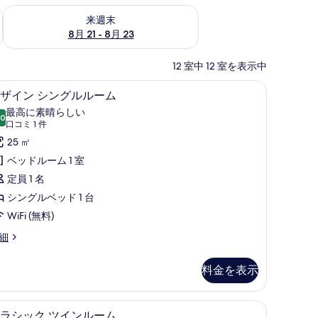
チェック
来週末 8月 21 - 8月 23 の空室状況をチェック
来週末
8月 21 - 8月 23
12 室中 12 室を表示中
)、デスク、遮光カーテン
ミニバー、セーフティボックス (室内)、デス
デ
4
ザイン シングルルーム
ザ
最高に素晴らしい
.0
10 点中 10.0
イ
(口
口コミ 1 件
コ
ン
25 ㎡
ミ
シ
ベッドルーム 1 室
1
ン
定員 1 名
件)
グ
シングルベッド 1 台
ル
WiFi (無料)
ル
細
ー
料金を表示
ム
の
)、デスク、遮光カーテン
ミニバー、セーフティボックス (室内)、デス
ク
す
4
ラシック ツインルーム