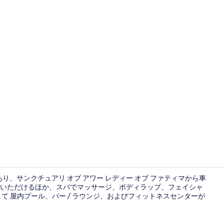
子供用の遊び場
があり、サンクチュアリ オブ アワー レディー オブ ファティマから車
がりいただけるほか、スパでマッサージ、ボディラップ、フェイシャ
て 屋内プール、バー / ラウンジ、およびフィットネスセンターが
朝食 (ビュッ