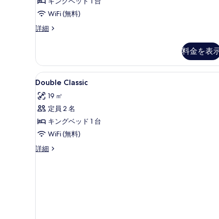
ブ
キングベッド 1 台
表
ル
WiFi (無料)
示
ル
す
ク
詳細
ラ
ー
る
シ
料金を表
ム
ッ
ク
の
ダ
Double
ミニバー、セーフティボックス 
す
3
ブ
Double Classic
Classic
ル
べ
19 ㎡
ル
の
て
ー
定員 2 名
す
の
ム
キングベッド 1 台
べ
の
写
詳
WiFi (無料)
て
真
細
Double
詳細
の
を
Classic
写
の
表
詳
真
示
細
を
す
表
る
示