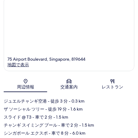
75 Airport Boulevard, Singapore, 819644
地図で表示
地図
周辺情報
交通案内
レストラン
ジュエルチャンギ空港
- 徒歩 3 分
- 0.3 km
ザ ソーシャル ツリー
- 徒歩 19 分
- 1.6 km
スライド @ T3
- 車で 2 分
- 1.5 km
チャンギ スイミング プール
- 車で 2 分
- 1.5 km
シンガポール エクスポ
- 車で 8 分
- 6.0 km