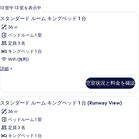
可
13 室中 13 室を表示中
能
高級寝具、ピロートップベッド、ミニバ
ス
7
スタンダード ルーム キングベッド 1 台
な
タ
客
36 ㎡
ン
室
ベッドルーム 1 室
ダ
の
定員 3 名
ー
絞
キングベッド 1 台
り
ド
WiFi (無料)
込
ル
み
ス
詳細
ー
タ
条
ム
ン
件
空室状況と料金を確認
ダ
キ
ー
ン
ド
高級寝具、ピロートップベッド、ミニバ
ス
8
ル
スタンダード ルーム キングベッド 1 台 (Runway View)
グ
タ
ー
ベ
36 ㎡
ム
ン
キ
ッ
ベッドルーム 1 室
ダ
ン
ド
定員 3 名
グ
ー
1
ベ
キングベッド 1 台