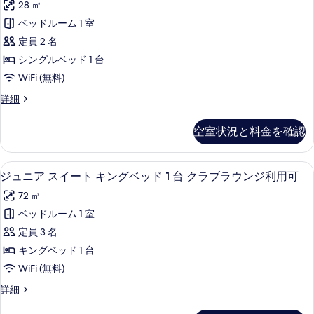
ッ
28 ㎡
の
キ
ン
ン
ド
ベッドルーム 1 室
写
ダ
グ
1
定員 2 名
真
ベ
ー
台
ッ
シングルベッド 1 台
を
ド
ド
プ
WiFi (無料)
表
1
ル
ー
台
ス
詳細
示
ー
プ
タ
ル
す
ー
ム
ン
ア
空室状況と料金を確認
ル
る
ダ
の
ア
ク
ー
す
ク
ド
セ
高級寝具、ピロートップベッド、ミニバ
ジ
セ
6
ル
ジュニア スイート キングベッド 1 台 クラブラウンジ利用可
べ
ス
ス
ュ
ー
て
72 ㎡
の
ム
の
ニ
詳
の
の
ベッドルーム 1 室
す
ア
細
詳
写
定員 3 名
細
べ
ス
真
キングベッド 1 台
て
イ
を
WiFi (無料)
の
ー
表
ジ
詳細
写
ト
ュ
示
ニ