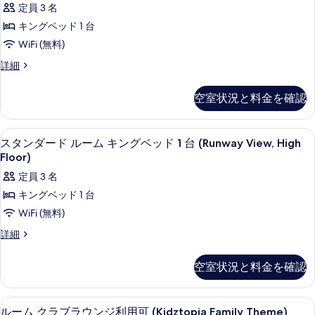
ン
ジ
ジ
定員 3 名
ン
す
ッ
利
ダ
グ
利
キングベッド 1 台
用
る
ド
ベ
ー
用
可
WiFi (無料)
ッ
1
の
ド
可
ド
ス
詳細
詳
台
1
ル
タ
の
細
台
ク
ン
ー
す
空室状況と料金を確認
ク
ダ
ラ
ラ
ム
べ
ー
ブ
ブ
ド
キ
て
高級寝具、ピロートップベッド、ミニバ
ス
ラ
6
ル
ラ
スタンダード ルーム キングベッド 1 台 (Runway View, High
ン
ウ
の
タ
ー
Floor)
ウ
ン
ム
グ
写
ン
ジ
定員 3 名
ン
キ
ベ
利
真
ダ
ン
キングベッド 1 台
ジ
用
ッ
グ
を
ー
可
WiFi (無料)
利
ベ
ド
表
(High
ド
ッ
用
ス
詳細
Floor)
1
ド
示
ル
タ
の
可
1
台
ン
す
ー
詳
空室状況と料金を確認
台
(High
ダ
プ
細
る
プ
ム
ー
Floor)
ー
ー
ド
キ
の
高級寝具、ピロートップベッド、ミニバ
ル
ル
7
ル
ル
ルーム クラブラウンジ利用可 (Kidztopia Family Theme)