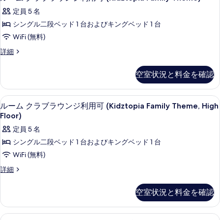
ン
ビ
す
ー
ー
ビ
ュ
定員 5 名
ム
グ
べ
ム
ー
ュ
キ
シングル二段ベッド 1 台およびキングベッド 1 台
ベ
(High
て
ク
ン
ー
WiFi (無料)
Floor)
ッ
グ
の
ラ
の
(High
ベ
ル
詳細
ド
写
詳
ブ
ッ
Floor)
ー
細
1
ド
真
ラ
ム
の
空室状況と料金を確認
1
台
ク
を
ウ
す
台
ラ
(Runway
表
(Runway
ン
ブ
べ
高級寝具、ピロートップベッド、ミニバ
ル
View,
View,
5
ラ
ルーム クラブラウンジ利用可 (Kidztopia Family Theme, High
示
ジ
て
High
High
ー
ウ
Floor)
す
利
Floor)
の
ン
Floor)
ム
の
定員 5 名
ジ
る
用
写
の
詳
ク
利
シングル二段ベッド 1 台およびキングベッド 1 台
可
細
真
す
用
ラ
WiFi (無料)
(Kidztopia
可
を
べ
ブ
(Kidztopia
Family
ル
詳細
表
て
Family
ラ
ー
Theme)
Theme)
示
の
ム
ウ
の
空室状況と料金を確認
の
ク
す
写
詳
ン
す
ラ
細
る
真
ブ
ジ
べ
高級寝具、ピロートップベッド、ミニバ
ス