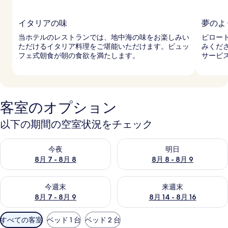
イタリアの味
夢のよ
当ホテルのレストランでは、地中海の味をお楽しみい
ピロー
ただけるイタリア料理をご堪能いただけます。ビュッ
みくだ
フェ式朝食が朝の食欲を満たします。
サービ
客室のオプション
以下の期間の空室状況をチェック
今夜 8月 7 - 8月 8 の空室状況をチェック
明日 8月 8 - 8月 9 の空室
今夜
明日
8月 7 - 8月 8
8月 8 - 8月 9
今週末 8月 7 - 8月 9 の空室状況をチェック
来週末 8月 14 - 8月 16 の
今週末
来週末
8月 7 - 8月 9
8月 14 - 8月 16
利
すべての客室
ベッド 1 台
ベッド 2 台
用