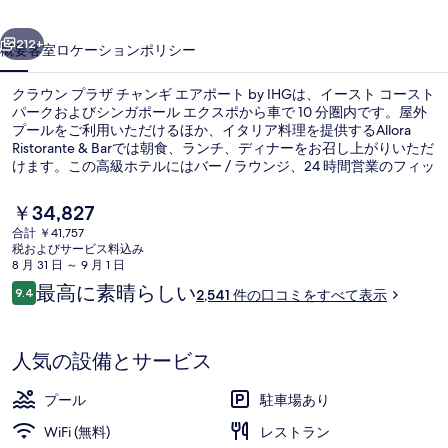
ザ
前へ
次へ
チ
212+
概要
客室
ロケーション
ポリシー
ャ
クラウン プラザ チャンギ エアポート by IHGは、イースト コースト
ン
パークおよびシンガポール エクスポから車で 10 分圏内です。屋外
プールをご利用いただけるほか、イタリア料理を提供するAllora
ギ
Ristorante & Barでは朝食、ランチ、ディナーをお召し上がりいただ
エ
けます。この高級ホテルにはバー / ラウンジ、24 時間営業のフィッ
トネスセンター、およびテラスも備わっています。親切なスタッフ
ア
や空港への近さが旅行者の高い評価を得ています。この宿泊施設か
現
￥34,827
らは歩いてすぐ公共交通機関を利用できます。B駅までは 4 分、C駅
在
ポ
合計 ￥41,757
までは 5 分です。
の
税およびサービス料込み
屋外プール、プール パラソル、サン
ー
料
8 月 31 日 ～ 9 月 1 日
金
口
最高に素晴らしい
ト
9.4
2,541 件の口コミをすべて表示
は
10段階中9.4
コ
￥34,827
by
ミ
で
IHG
す
人気の設備とサービス
の
プール
駐車場あり
写
WiFi (無料)
レストラン