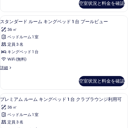
真
キ
空室状況と料金を確認
す
ア
を
ン
ス
る
表
グ
イ
スタンダード ルーム キングベッド 1 
ス
7
ー
スタンダード ルーム キングベッド 1 台 プールビュー
示
ベ
タ
ト
す
ッ
36 ㎡
キ
ン
ン
る
ド
ベッドルーム 1 室
ダ
グ
1
定員 3 名
ベ
ー
台
ッ
キングベッド 1 台
ド
ド
ク
WiFi (無料)
1
ル
ラ
台
ス
詳細
ー
ク
タ
ブ
ラ
ム
ン
ラ
空室状況と料金を確認
ブ
ダ
キ
ラ
ウ
ー
ン
ウ
ド
ン
高級寝具、ピロートップベッド、ミニバ
プ
ン
8
ル
プレミアム ルーム キングベッド 1 台 クラブラウンジ利用可
グ
ジ
ジ
レ
ー
ベ
36 ㎡
利
ム
利
ミ
用
キ
ッ
ベッドルーム 1 室
用
ア
可
ン
ド
定員 3 名
の
グ
可
ム