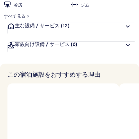
真
冷房
ジム
ギ
すべて見る
ャ
主な設備 / サービス
(12)
ラ
リ
家族向け設備 / サービス
(6)
ー
この宿泊施設をおすすめする理由