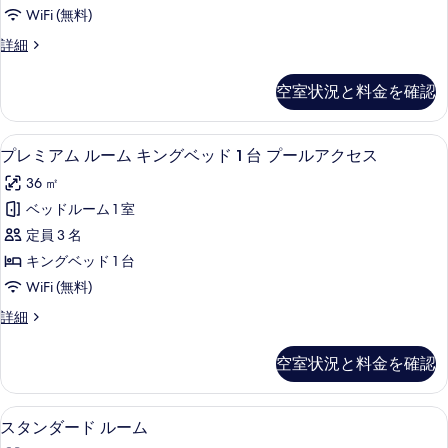
ド
ッ
台
WiFi (無料)
ド
ル
の
1
ス
詳細
ー
台
タ
す
の
ム
ン
べ
空室状況と料金を確認
詳
ダ
キ
細
て
ー
ン
ド
の
高級寝具、ピロートップベッド、ミニバ
プ
11
ル
プレミアム ルーム キングベッド 1 台 プールアクセス
グ
写
レ
ー
ベ
36 ㎡
ム
真
ミ
キ
ッ
ベッドルーム 1 室
を
ア
ン
ド
定員 3 名
グ
表
ム
1
ベ
キングベッド 1 台
示
ル
ッ
台
WiFi (無料)
ド
す
ー
(Runway
1
プ
詳細
る
ム
View)
台
レ
(Runway
キ
ミ
の
空室状況と料金を確認
View)
ア
ン
す
の
ム
グ
詳
ル
べ
高級寝具、ピロートップベッド、ミニバ
ス
細
12
ー
スタンダード ルーム
ベ
て
タ
ム