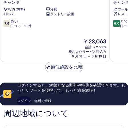
テ
ャ
チャンギ
チャン
細
す
レ
ン
す
WiFi (無料)
冷房
プール
ア
ギ
べ
る
ジム
ランドリー設備
レスト
ア
ト
て
シ
ラ
10
10
良い
とて
7.8
8.0
の
ン
ン
段
段
口コミ 1,121 件
口コミ
ガ
ジ
階
階
写
ポ
ッ
中
中
現
真
￥23,063
ー
ト
7.8、
8.0、
在
ル
ホ
良
と
合計 ￥27,652
を
の
チ
テ
い、
て
税およびサービス料込み
表
料
ャ
8 月 18 日 ～ 8 月 19 日
ル
口
も
金
ン
タ
コ
良
示
は
ギ
類似施設を比較
ー
ミ
い、
す
￥23,063
エ
ミ
1,121
口
ア
ナ
件
コ
る
ポ
ル
件
ミ
ログインすると、対象となる割引や特典を確認できます。も
ー
1
の
30
っとリワードを獲得して、もっと旅を満喫 !
ト
チ
口
件
チ
ャ
コ
件
ログイン
無料で登録
ャ
ン
ミ
の
ン
ギ
口
周辺地域について
ギ
コ
ミ