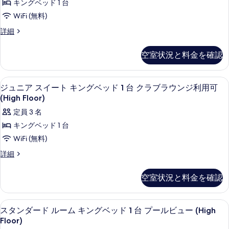
詳
1
ベ
キングベッド 1 台
の
ル
細
ッ
台
WiFi (無料)
ド
す
ー
プ
1
プ
詳細
べ
ム
台
レ
ー
て
プ
キ
ミ
ル
空室状況と料金を確認
ー
ア
の
ン
ル
ビ
ム
写
グ
ビ
ル
ュ
高級寝具、ピロートップベッド、ミニバ
ジ
ュ
5
ー
ジュニア スイート キングベッド 1 台 クラブラウンジ利用可
真
ベ
ー
ー
ュ
ム
(High Floor)
を
ッ
の
キ
の
ニ
定員 3 名
詳
ン
表
ド
す
ア
細
グ
キングベッド 1 台
示
1
ベ
べ
ス
WiFi (無料)
台
す
ッ
て
イ
ド
ク
ジ
詳細
る
1
の
ー
ュ
ラ
台
ニ
写
ト
空室状況と料金を確認
ク
ブ
ア
真
ラ
キ
ス
ラ
ブ
イ
を
ン
高級寝具、ピロートップベッド、ミニバ
ス
ラ
ウ
8
ー
スタンダード ルーム キングベッド 1 台 プールビュー (High
表
グ
ウ
タ
ト
ン
Floor)
ン
示
キ
ベ