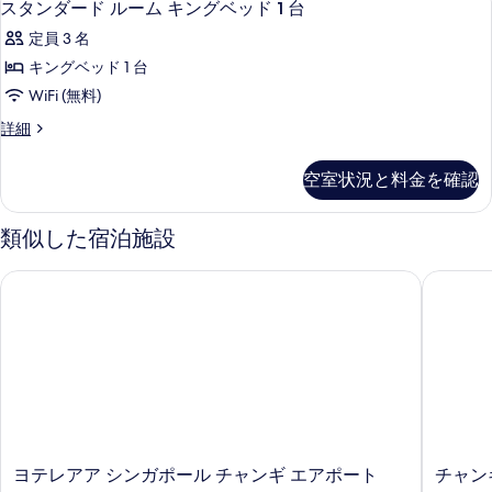
13
ラ
スタンダード ルーム キングベッド 1 台
を
利
て
タ
ウ
表
定員 3 名
ン
用
の
ン
ジ
示
キングベッド 1 台
可
写
ダ
利
す
WiFi (無料)
(Kidztopia
用
真
ー
る
可
Family
ス
詳細
を
ド
(Kidztopia
タ
Theme,
Family
表
ル
ン
High
空室状況と料金を確認
Theme,
ダ
示
ー
Floor)
High
ー
す
Floor)
ム
ド
の
類似した宿泊施設
の
ル
る
キ
す
詳
ー
ヨテレアア シンガポール チャンギ エアポート
チャンギ
ン
細
べ
ム
キ
グ
て
ン
ベ
の
グ
ベ
ッ
写
ッ
ド
真
ド
1
1
を
台
台
表
の
ヨ
チ
ヨテレアア シンガポール チャンギ エアポート
チャン
の
詳
示