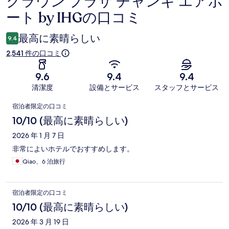
クラウン プラザ チャンギ エアポ
口
ート by IHGの口コミ
コ
ミ
最高に素晴らしい
9.4
2,541 件の口コミ
9.6
9.4
9.4
清潔度
設備とサービス
スタッフとサービス
口
宿泊者限定の口コミ
コ
10/10 (最高に素晴らしい)
ミ
2026 年 1 月 7 日
非常によいホテルでおすすめします。
Qiao、6 泊旅行
宿泊者限定の口コミ
10/10 (最高に素晴らしい)
2026 年 3 月 19 日