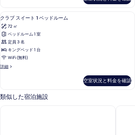
ク
ン
真
ス
グ
ル
を
クラブ スイート 1 ベッドルーム | リ
ク
10
ー
クラブ スイート 1 ベッドルーム
ル
表
ラ
ム
ベ
72 ㎡
シ
示
ブ
ン
ッ
ベッドルーム 1 室
す
ス
グ
ド
定員 3 名
ル
る
イ
2
ベ
キングベッド 1 台
ー
ッ
台
WiFi (無料)
ド
ト
シ
2
ク
詳細
1
台
ラ
テ
ベ
シ
ブ
ィ
空室状況と料金を確認
テ
ス
ッ
ィ
ビ
イ
ド
ビ
ー
類似した宿泊施設
ュ
ュ
ト
ル
ー
ー
1
ー
シャングリ・ラ チェンマイ
メリア 
の
ベ
の
詳
ム
ッ
す
細
ド
の
ル
べ
す
ー