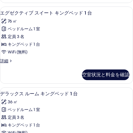
テ
ン
ム
真
グ
ン
ル
ビ
エグゼクティブ スイート キングベッド 1
エ
ビ
11
ー
エグゼクティブ スイート キングベッド 1 台
を
ベ
ュ
ュ
グ
ム
表
ッ
76 ㎡
ー
キ
ー
ゼ
の
ン
示
ド
ベッドルーム 1 室
の
ク
詳
グ
す
1
定員 3 名
細
ベ
す
テ
台
る
ッ
キングベッド 1 台
べ
ィ
ド
コ
WiFi (無料)
1
て
ブ
ー
台
エ
詳細
の
ス
コ
グ
ナ
写
ー
イ
ゼ
ー
空室状況と料金を確認
ナ
ク
真
ー
ー
の
テ
を
ト
の
ィ
す
ミニバー、セーフティボックス (室内
デ
詳
5
ブ
デラックス ルーム キングベッド 1 台
表
キ
べ
細
ラ
ス
示
ン
36 ㎡
イ
て
ッ
ー
す
グ
ベッドルーム 1 室
の
ク
ト
る
ベ
定員 3 名
キ
写
ス
ン
ッ
キングベッド 1 台
真
ル
グ
WiFi (無料)