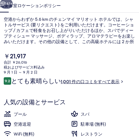
オ
141+
概要
客室
ロケーション
ポリシー
ッ
空港からわずか 5.6 km のチェンマイ マリオット ホテルでは、シャ
ト
トルサービス (要リクエスト) をご利用いただけます。コーヒーショ
ップ / カフェで軽食をお召し上がりいただけるほか、スパでディー
ホ
プティシュー マッサージ、ボディラップ、アロマテラピーをお楽し
テ
みいただけます。その他の設備として、この高級ホテルには 2 か所
のバー / ラウンジ、屋外プール、およびプールサイドバーが備わっ
ル
ています。旅行者は親切なスタッフを評価しています。
現
￥21,917
在
の
合計 ￥26,016
の
税およびサービス料込み
ロビー
写
料
9 月 1 日 ～ 9 月 2 日
金
口
とても素晴らしい
真
9.2
1,001 件の口コミをすべて表示
は
10段階中9.2
コ
￥21,917
ギ
ミ
で
す
ャ
人気の設備とサービス
ラ
プール
スパ
リ
空港送迎
駐車場 (無料)
ー
WiFi (無料)
レストラン