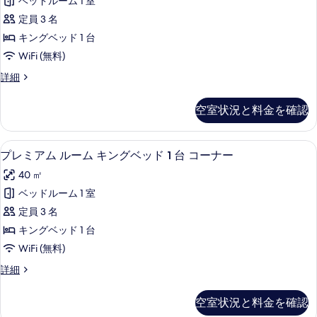
ッ
ベッドルーム 1 室
す
ア
グ
ド
定員 3 名
ル
る
ム
2
ベ
キングベッド 1 台
ル
ッ
台
WiFi (無料)
ド
ー
マ
2
プ
詳細
ム
台
レ
ウ
マ
キ
ミ
ン
空室状況と料金を確認
ウ
ア
ン
ン
テ
ム
グ
テ
ル
ン
プレミアム ルーム キングベッド 1 台
プ
ン
7
ー
プレミアム ルーム キングベッド 1 台 コーナー
ベ
ビ
ビ
レ
ム
ッ
40 ㎡
ュ
キ
ュ
ミ
ー
ン
ド
ベッドルーム 1 室
ー
ア
の
グ
1
定員 3 名
詳
ベ
の
ム
細
台
ッ
キングベッド 1 台
す
ル
ド
マ
WiFi (無料)
1
べ
ー
ウ
台
プ
詳細
て
ム
マ
レ
ン
の
ウ
キ
ミ
テ
空室状況と料金を確認
ン
ア
写
ン