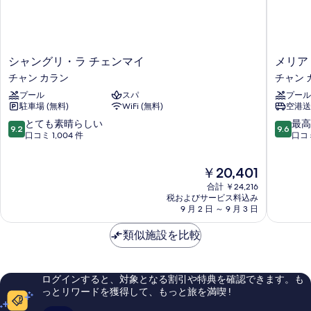
て
ム
べ
の
の
て
詳
写
細
の
真
シ
メ
シャングリ・ラ チェンマイ
メリア
写
を
ャ
リ
チャン カラン
チャン 
真
ン
ア
表
プール
スパ
プール
グ
チ
を
駐車場 (無料)
WiFi (無料)
空港送
示
リ・
ェ
表
ラ
ン
10
10
とても素晴らしい
最高
す
9.2
9.6
示
チ
マ
段
段
口コミ 1,004 件
口コミ
る
ェ
イ
階
階
す
ン
チ
中
中
現
る
￥20,401
マ
ャ
9.2、
9.6、
在
イ
ン
と
最
合計 ￥24,216
の
チ
カ
て
高
税およびサービス料込み
料
ャ
9 月 2 日 ～ 9 月 3 日
ラ
も
に
金
ン
ン
素
素
は
カ
類似施設を比較
晴
晴
￥20,401
ラ
ら
ら
ン
し
し
い、
い、
ログインすると、対象となる割引や特典を確認できます。も
口
口
っとリワードを獲得して、もっと旅を満喫 !
コ
コ
ミ
ミ