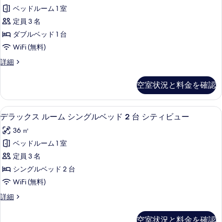
を
ブ
ー
ベ
ベッドルーム 1 室
表
ス
ッ
ム
定員 3 名
ド
示
イ
の
ル
ダブルベッド 1 台
す
ー
ー
す
WiFi (無料)
ム
る
ト
べ
の
ク
詳細
1
詳
ラ
て
ベ
細
ブ
の
空室状況と料金を確認
ス
ッ
写
イ
ド
ー
真
ミニバー、セーフティボックス (室内
デ
5
ト
ル
デラックス ルーム シングルベッド 2 台 シティビュー
を
ラ
1
ー
36 ㎡
ベ
表
ッ
ム
ッ
ベッドルーム 1 室
示
ク
ド
の
定員 3 名
ル
す
ス
す
ー
シングルベッド 2 台
る
ル
ム
べ
WiFi (無料)
の
ー
て
詳
デ
詳細
ム
細
ラ
の
シ
ッ
写
空室状況と料金を確認