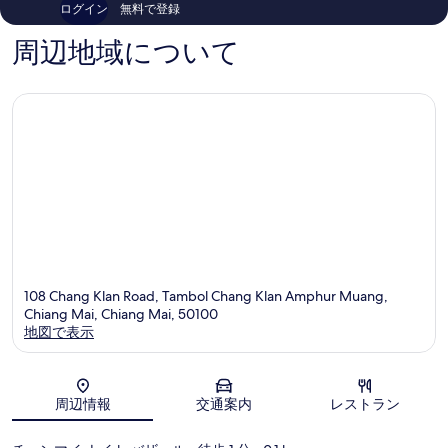
ログイン
無料で登録
1,004
640
件
件
周辺地域について
件
件
の
の
口
口
コ
コ
ミ
ミ
108 Chang Klan Road, Tambol Chang Klan Amphur Muang,
Chiang Mai, Chiang Mai, 50100
地図で表示
地図
周辺情報
交通案内
レストラン