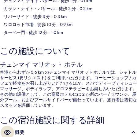
チェンマイ ナイト バザール
- 徒歩 1 分
- 0.1 km
カラレ・ナイト・バザール
- 徒歩 2 分
- 0.2 km
リバーサイド
- 徒歩 3 分
- 0.3 km
ワロロット市場
- 徒歩 10 分
- 0.9 km
ターペー門
- 徒歩 12 分
- 1.0 km
この施設について
チェンマイ マリオット ホテル
空港からわずか 5.6 km のチェンマイ マリオット ホテルでは、シャトル
サービス (要リクエスト) をご利用いただけます。コーヒーショップ / カ
フェで軽食をお召し上がりいただけるほか、スパでディープティシュー
マッサージ、ボディラップ、アロマテラピーをお楽しみいただけます。
その他の設備として、この高級ホテルには 2 か所のバー / ラウンジ、屋
外プール、およびプールサイドバーが備わっています。旅行者は親切な
スタッフを評価しています。
この宿泊施設に関する詳細
概要