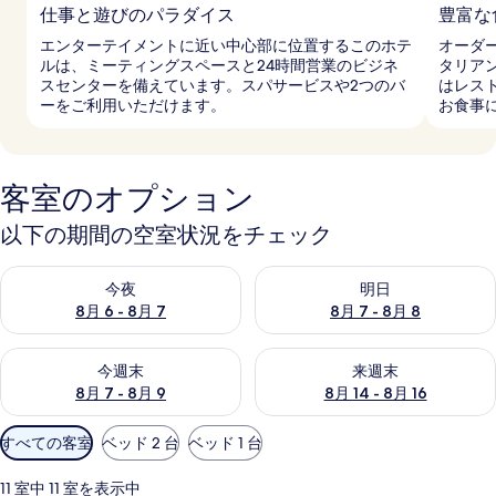
仕事と遊びのパラダイス
豊富な
エンターテイメントに近い中心部に位置するこのホテ
オーダ
ルは、ミーティングスペースと24時間営業のビジネ
タリア
スセンターを備えています。スパサービスや2つのバ
はレス
ーをご利用いただけます。
お食事
客室のオプション
以下の期間の空室状況をチェック
今夜 8月 6 - 8月 7 の空室状況をチェック
明日 8月 7 - 8月 8 の空室
今夜
明日
8月 6 - 8月 7
8月 7 - 8月 8
今週末 8月 7 - 8月 9 の空室状況をチェック
来週末 8月 14 - 8月 16 の
今週末
来週末
8月 7 - 8月 9
8月 14 - 8月 16
利
すべての客室
ベッド 2 台
ベッド 1 台
用
可
11 室中 11 室を表示中