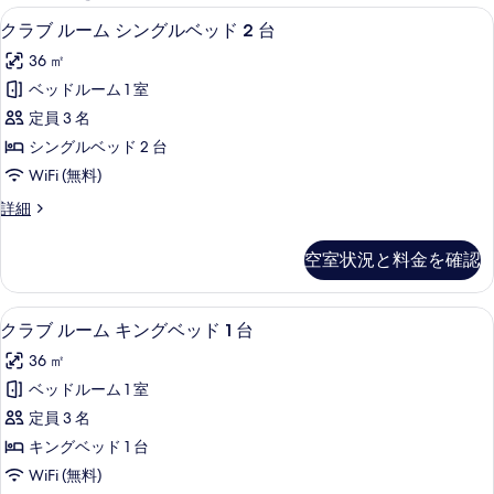
能
ミニバー、セーフティボックス (室内
ク
10
クラブ ルーム シングルベッド 2 台
な
ラ
客
36 ㎡
ブ
室
ベッドルーム 1 室
ル
の
定員 3 名
ー
絞
シングルベッド 2 台
り
ム
WiFi (無料)
込
シ
み
ク
詳細
ン
ラ
条
グ
ブ
件
空室状況と料金を確認
ル
ル
ー
ベ
ム
ミニバー、セーフティボックス (室内
ク
8
シ
クラブ ルーム キングベッド 1 台
ッ
ラ
ン
ド
36 ㎡
グ
ブ
ル
2
ベッドルーム 1 室
ル
ベ
台
定員 3 名
ッ
ー
の
ド
キングベッド 1 台
ム
2
す
WiFi (無料)
台
キ