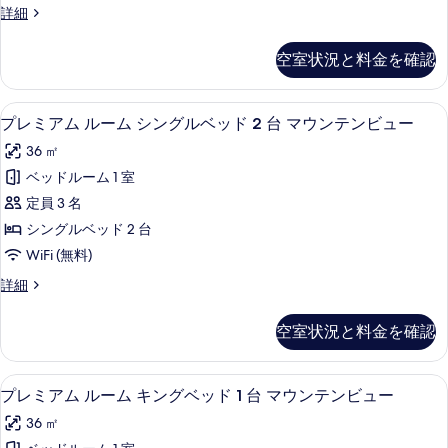
べ
の
ク
詳細
ン
詳
ラ
て
細
グ
ブ
の
空室状況と料金を確認
ル
ベ
写
ー
ッ
ム
真
ミニバー、セーフティボックス (室内
プ
6
キ
プレミアム ルーム シングルベッド 2 台 マウンテンビュー
ド
を
レ
ン
1
36 ㎡
グ
表
ミ
台
ベ
ベッドルーム 1 室
示
ア
ッ
の
定員 3 名
ド
す
ム
す
1
シングルベッド 2 台
る
ル
台
べ
WiFi (無料)
の
ー
て
詳
プ
詳細
ム
細
レ
の
シ
ミ
写
空室状況と料金を確認
ア
ン
真
ム
グ
ル
を
ミニバー、セーフティボックス (室内
プ
5
ー
プレミアム ルーム キングベッド 1 台 マウンテンビュー
ル
表
レ
ム
ベ
36 ㎡
シ
示
ミ
ン