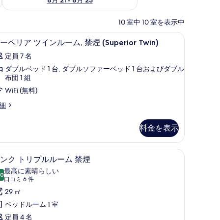
10 室中 10 室を表示中
ノートパソコン用作業スペース、アイロン / アイロン台
セーフティボックス (室内)、デスク、ノート
ス
4
ーペリア ツインルーム, 禁煙 (Superior Twin)
ー
定員 7 名
ペ
ダブルベッド 1 台, ダブルソファーベッド 1 台およびダブル
リ
布団 1 組
ア
WiFi (無料)
ツ
細
イ
ン
料金を表示
ル
ー
ン / アイロン台
ノートパソコン用作業スペース、アイロン / アイロン台
バンク トリプルルーム 禁煙 | セーフティボ
バ
4
ンク トリプルルーム 禁煙
,
ン
最高に素晴らしい
.0
禁
10 点中 10.0
ク
(口
口コミ 6 件
煙
コ
ト
29 ㎡
ミ
Superior
リ
ベッドルーム 1 室
6
win)
プ
定員 4 名
uperior