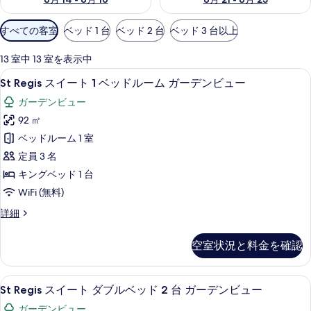
利
すべての客室
ベッド 1 台
ベッド 2 台
ベッド 3 台以上
用
可
13 室中 13 室を表示中
能
St
St Regis スイート 1 ベッドルー
6
St Regis スイート 1 ベッドルーム ガーデンビュー
な
Regis
客
ガーデンビュー
ス
室
92 ㎡
イ
の
ベッドルーム 1 室
ー
絞
定員 3 名
ト
り
キングベッド 1 台
込
1
WiFi (無料)
み
ベ
条
ッ
St
詳細
件
Regis
ド
ス
空室状況と料金を確認
ル
イ
ー
ー
ト
St
St Regis スイート ダブルベッド 
ム
5
1
St Regis スイート ダブルベッド 2 台 ガーデンビュー
Regis
ベ
ガ
ガーデンビュー