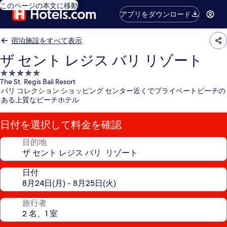
このページの本文に移動
アプリをダウンロード
宿泊施設をすべて表示
ザ セント レジス バリ リゾート
5.0
The St. Regis Bali Resort
つ
バリ コレクション ショッピング センター近くでプライベートビーチの
星
ある上質なビーチホテル
宿
泊
日付を選択して料金を確認
施
設
目的地
日付
旅行者