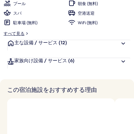
評
客
リ
プール
朝食 (無料)
価
様
ー
スパ
空港送迎
に
駐車場 (無料)
好
WiFi (無料)
評
すべて見る
件
主な設備 / サービス
の
(12)
口
コ
家族向け設備 / サービス
(6)
ミ
この宿泊施設をおすすめする理由