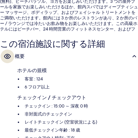
(無料)、ビーチパラソル、ヨガをお楽しみいただけます。3 つの屋外プ
ールを家族でお楽しみいただけるほか、館内スパではディープティシュ
ー マッサージ、ボディラップ、およびフェイシャル トリートメントを
ご満喫いただけます。館内には 3 か所のレストランがあり、2 か所のバ
ー / ラウンジでは冷たいお飲み物をお楽しみいただけます。この高級ホ
テルにはビーチバー、24 時間営業のフィットネスセンター、およびフ
ィットネスセンターも備わっています。旅行者は親切なスタッフを評価
しています。
この宿泊施設に関する詳細
概要
ホテルの規模
客室 : 124
6 フロア以上
チェックイン / チェックアウト
チェックイン : 15:00 ～ 深夜 0 時
非対面式のチェックイン
レイトチェックイン (空室状況による)
最低チェックイン年齢 : 18 歳
チェックアウト時刻 : 正午