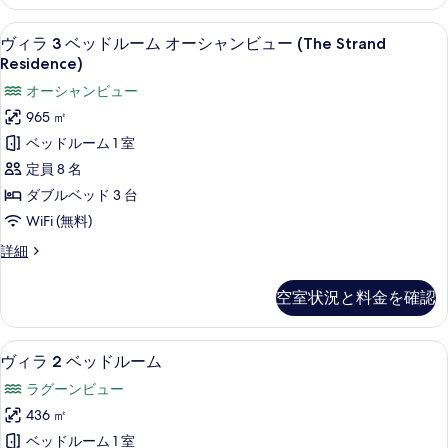
べ
ス
詳
ル
イ
て
細
ヴィラ 3 ベッドルーム オーシャンビュー (Th
ヴ
11
ー
ヴィラ 3 ベッドルーム オーシャンビュー (The Strand
ー
の
ィ
ト
Residence)
ム
2
写
ラ
オーシャンビュー
ベ
オ
真
3
ッ
965 ㎡
ー
ド
を
ベ
ベッドルーム 1 室
ル
シ
表
ッ
ー
定員 8 名
ャ
示
ム
ド
ダブルベッド 3 台
オ
ン
す
ル
ー
WiFi (無料)
ビ
る
ー
シ
ヴ
詳細
ュ
ャ
ム
ィ
ン
ー
ラ
オ
ビ
空室状況と料金を確認
3
(Grand
ュ
ー
ベ
ー
Astor
シ
ッ
(Grand
ヴィラ 2 ベッドルーム | プール | 3
ヴ
Suite)
8
ド
ヴィラ 2 ベッドルーム
Astor
ャ
ィ
ル
の
Suite)
ラグーンビュー
ン
ー
の
ラ
す
ム
436 ㎡
詳
ビ
2
べ
オ
細
ベッドルーム 1 室
ュ
ー