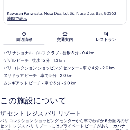
Kawasan Pariwisata, Nusa Dua, Lot S6, Nusa Dua, Bali, 80363
地図で表示
地図
周辺情報
交通案内
レストラン
バリ ナショナル ゴルフ クラブ
- 徒歩 5 分
- 0.4 km
ゲゲル ビーチ
- 徒歩 15 分
- 1.3 km
バリ コレクション ショッピング センター
- 車で 4 分
- 2.0 km
ヌサドゥア ビーチ
- 車で 5 分
- 2.0 km
ムンギアット ビーチ
- 車で 5 分
- 2.0 km
この施設について
ザ セント レジス バリ リゾート
バリ コレクション ショッピング センターから車でわずか 5 分圏内のザ
セント レジス バリ リゾートにはプライベート ビーチがあり、カバナ