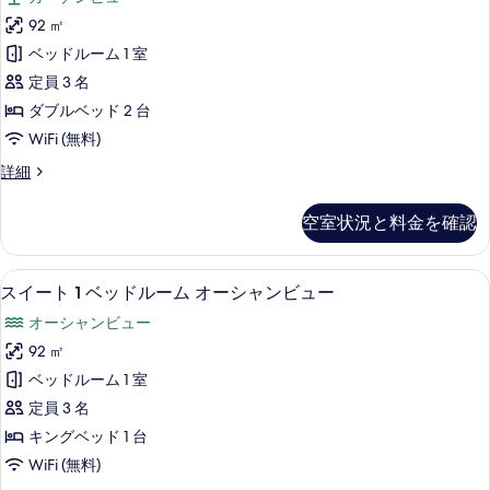
ッ
ス
ー
ド
92 ㎡
イ
ル
デ
ベッドルーム 1 室
ー
ー
ン
ム
定員 3 名
ト
ビ
ガ
ダブルベッド 2 台
ダ
ー
ュ
WiFi (無料)
デ
ブ
ー
ン
St
詳細
ル
ビ
の
Regis
ュ
ベ
ス
す
ー
空室状況と料金を確認
イ
ッ
の
べ
ー
詳
ド
ト
て
細
スイート 1 ベッドルーム オーシャン
ス
2
6
ダ
スイート 1 ベッドルーム オーシャンビュー
の
イ
ブ
台
オーシャンビュー
写
ル
ー
ガ
ベ
92 ㎡
真
ト
ッ
ー
ベッドルーム 1 室
を
ド
1
デ
2
定員 3 名
表
ベ
ン
台
キングベッド 1 台
示
ガ
ッ
ビ
WiFi (無料)
ー
す
ド
ュ
デ