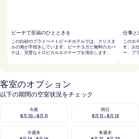
ビーチで至福のひとときを
仕事と
この白砂のプライベートビーチホテルでは、クリスタ
このホ
ルの海が手招きしています。ビーチヨガと無料のカバ
す。お
ナは、完璧なトロピカルエスケープを演出します。
ー、プ
客室のオプション
以下の期間の空室状況をチェック
今夜 8月 10 - 8月 11 の空室状況をチェック
明日 8月 11 - 8月 12 の空
今夜
明日
8月 10 - 8月 11
8月 11 - 8月 12
今週末 8月 14 - 8月 16 の空室状況をチェック
来週末 8月 21 - 8月 23 の
今週末
来週末
8月 14 - 8月 16
8月 21 - 8月 23