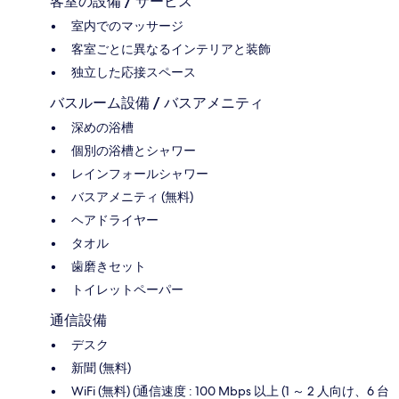
客室の設備 / サービス
室内でのマッサージ
客室ごとに異なるインテリアと装飾
独立した応接スペース
バスルーム設備 / バスアメニティ
深めの浴槽
個別の浴槽とシャワー
レインフォールシャワー
バスアメニティ (無料)
ヘアドライヤー
タオル
歯磨きセット
トイレットペーパー
通信設備
デスク
新聞 (無料)
WiFi (無料) (通信速度 : 100 Mbps 以上 (1 ～ 2 人向け、6 台