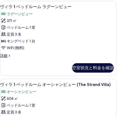
ー
ッ
真
ー
ル
ヴィラ 1 ベッドルーム ラグーンビュー 
ヴ
7
ド
デ
ヴィラ 1 ベッドルーム ラグーンビュー
ガ
を
デ
ィ
ル
ー
ン
ラグーンビュー
表
ー
ン
ラ
デ
ビ
ム
371 ㎡
示
ン
ビ
1
ガ
ビ
ュ
ベッドルーム 1 室
す
ー
ベ
ュ
ュ
ー
デ
定員 3 名
る
ー
ッ
ー
ン
(Gardenia
の
キングベッド 1 台
ビ
ド
の
詳
Villa)
WiFi (無料)
ュ
細
ル
す
の
ー
ヴ
詳細
ー
べ
(Gardenia
す
ィ
Villa)
ム
て
ラ
べ
の
空室状況と料金を確認
1
ラ
の
詳
て
ベ
細
グ
写
ッ
の
ヴィラ 1 ベッドルーム オーシャンビュー (T
ヴ
8
ド
ー
ヴィラ 1 ベッドルーム オーシャンビュー (The Strand Villa)
真
写
ィ
ル
ン
を
オーシャンビュー
真
ー
ラ
ビ
ム
表
604 ㎡
を
1
ラ
ュ
示
ベッドルーム 1 室
表
グ
ベ
ー
す
ー
定員 3 名
示
ッ
ン