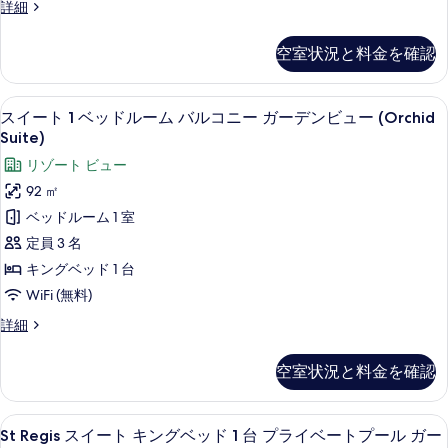
ス
詳細
る
ル
ン
ー
イ
ビ
ー
ー
の
ュ
空室状況と料金を確認
ト
ム
ー
す
1
の
オ
ベ
べ
詳
スイート 1 ベッドルーム バルコニー ガ
ス
6
ッ
ー
スイート 1 ベッドルーム バルコニー ガーデンビュー (Orchid
細
て
イ
ド
Suite)
シ
の
ル
ー
リゾート ビュー
ャ
ー
写
ト
ム
92 ㎡
ン
真
オ
1
ベッドルーム 1 室
ビ
ー
を
ベ
シ
定員 3 名
ュ
表
ャ
ッ
キングベッド 1 台
ー
ン
示
ド
ビ
WiFi (無料)
の
す
ル
ュ
す
ス
詳細
ー
る
ー
イ
の
べ
ー
ム
詳
空室状況と料金を確認
て
ト
細
バ
1
の
ル
ベ
St
St Regis スイート キングベッド
写
8
ッ
St Regis スイート キングベッド 1 台 プライベートプール ガー
コ
Regis