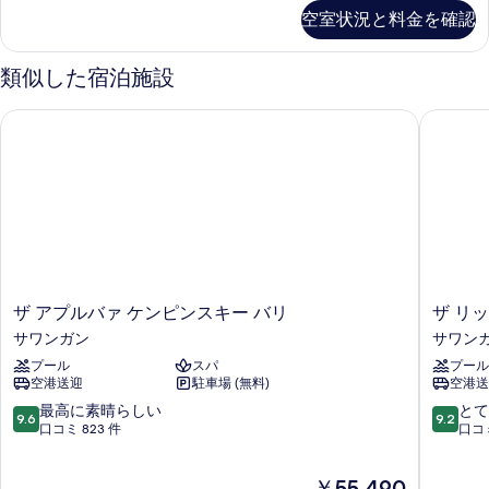
ラ
オ
空室状況と料金を確認
4
ー
ベ
シ
ッ
類似した宿泊施設
ド
ャ
ル
ザ アプルバァ ケンピンスキー バリ
ザ リッ
ン
ー
ム
ビ
オ
ュ
ー
シ
ー
ャ
(The
ン
Strand
ビ
ュ
Residence
ー
4
ザ
ザ
ザ アプルバァ ケンピンスキー バリ
ザ リ
(The
ア
リ
Bedrooms)
サワンガン
サワン
Strand
プ
ッ
Residence
の
プール
スパ
プール
ル
ツ
4
空港送迎
駐車場 (無料)
空港送
バ
カ
す
Bedrooms)
ァ
ー
10
10
最高に素晴らしい
とて
べ
の
9.6
9.2
ケ
ル
段
段
口コミ 823 件
口コミ
詳
て
ン
ト
階
階
細
ピ
ン
中
中
の
現
￥55,490
ン
バ
9.6、
9.2、