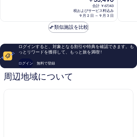
写
在
ス
リ
最
と
合計 ￥67,143
の
キ
サ
高
て
税およびサービス料込み
真
料
ー
9 月 2 日 ～ 9 月 3 日
ワ
に
も
を
金
バ
ン
素
素
は
リ
類似施設を比較
ガ
晴
晴
表
￥55,490
サ
ン
ら
ら
示
ワ
し
し
ン
す
い、
い、
ログインすると、対象となる割引や特典を確認できます。も
ガ
口
口
る
っとリワードを獲得して、もっと旅を満喫 !
ン
コ
コ
ミ
ミ
ログイン
無料で登録
823
728
件
件
周辺地域について
件
件
の
の
口
口
コ
コ
ミ
ミ