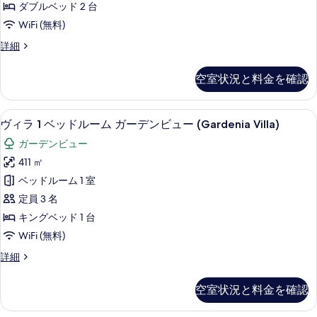
真
ダブルベッド 2 台
ト
ラ
ブ
を
イ
WiFi (無料)
プ
ル
ベ
表
ー
St
詳細
ー
ベ
Regis
示
ト
ル
ッ
ス
プ
す
空室状況と料金を確認
ガ
イ
ー
ド
る
ー
ー
ル
2
ト
ガ
ヴィラ 1 ベッドルーム ガーデンビュー (Ga
ヴ
デ
6
ダ
台
ヴィラ 1 ベッドルーム ガーデンビュー (Gardenia Villa)
ー
ィ
ブ
ン
デ
プ
ガーデンビュー
ル
ン
ラ
ビ
ラ
ベ
411 ㎡
ビ
1
ッ
ュ
ュ
イ
ベッドルーム 1 室
ド
ベ
ー
ー
ベ
2
定員 3 名
の
ッ
の
台
詳
ー
キングベッド 1 台
プ
ド
細
す
ト
WiFi (無料)
ラ
ル
べ
イ
プ
ヴ
詳細
ー
ベ
て
ィ
ー
ー
ム
ラ
の
ト
ル
空室状況と料金を確認
1
ガ
プ
写
ガ
ベ
ー