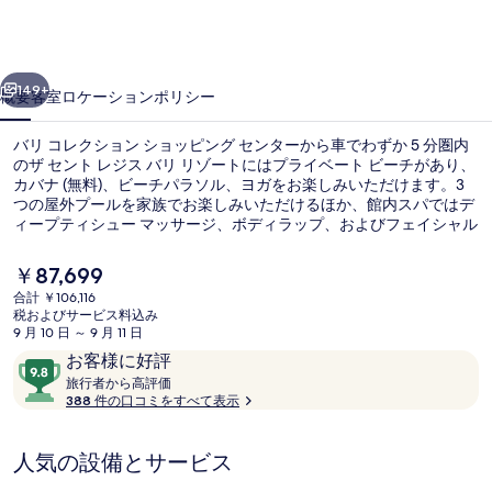
ジ
ス
前へ
次へ
バ
149+
概要
客室
ロケーション
ポリシー
リ
バリ コレクション ショッピング センターから車でわずか 5 分圏内
リ
のザ セント レジス バリ リゾートにはプライベート ビーチがあり、
カバナ (無料)、ビーチパラソル、ヨガをお楽しみいただけます。3
ゾ
つの屋外プールを家族でお楽しみいただけるほか、館内スパではデ
ー
ィープティシュー マッサージ、ボディラップ、およびフェイシャル
トリートメントをご満喫いただけます。館内には 3 か所のレストラ
ト
ンがあり、2 か所のバー / ラウンジでは冷たいお飲み物をお楽しみ
現
￥87,699
いただけます。この高級ホテルにはビーチバー、24 時間営業のフ
在
の
合計 ￥106,116
ィットネスセンター、およびフィットネスセンターも備わっていま
の
税およびサービス料込み
す。旅行者は親切なスタッフを評価しています。
リゾート ビュー
写
料
9 月 10 日 ～ 9 月 11 日
金
口
10
お客様に好評
真
は
コ
旅
段
旅行者から高評価
￥87,699
ギ
行
388 件の口コミをすべて表示
ミ
階
で
者
す
中
ャ
か
9.8、
人気の設備とサービス
ら
ラ
お
高