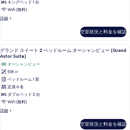
の
る
キングベッド 1 台
す
ビ
ド
す
WiFi (無料)
ュ
る
ル
ー
べ
ヴ
詳細
ー
の
ィ
て
詳
ム
ラ
細
の
空室状況と料金を確認
1
オ
写
ベ
ー
ッ
真
グランド スイート 2 ベッドルーム オーシ
グ
6
ド
シ
グランド スイート 2 ベッドルーム オーシャンビュー (Grand
を
ラ
ル
Astor Suite)
ャ
ー
表
ン
オーシャンビュー
ン
ム
示
ド
オ
518 ㎡
ビ
ー
す
ス
ベッドルーム 1 室
ュ
シ
る
イ
ャ
定員 6 名
ー
ン
ー
ダブルベッド 2 台
(The
ビ
ト
Strand
ュ
WiFi (無料)
ー
2
Villa)
グ
詳細
(The
ベ
の
ラ
Strand
ン
ッ
Villa)
す
空室状況と料金を確認
ド
の
ド