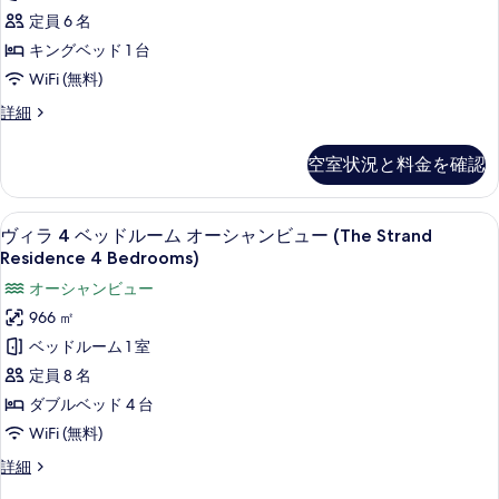
ベ
て
シ
定員 6 名
ー
ッ
の
ャ
キングベッド 1 台
(The
ン
ド
写
Strand
WiFi (無料)
ビ
ル
真
ュ
Residence)
ヴ
詳細
ー
ー
を
の
ィ
(The
ム
ラ
表
す
Strand
空室状況と料金を確認
2
の
Residence)
示
べ
ベ
の
す
す
ッ
て
詳
外観
ヴ
11
ド
べ
ヴィラ 4 ベッドルーム オーシャンビュー (The Strand
る
細
の
ィ
ル
Residence 4 Bedrooms)
て
ー
写
ラ
オーシャンビュー
の
ム
真
4
の
966 ㎡
写
詳
を
ベ
ベッドルーム 1 室
真
細
表
ッ
定員 8 名
を
示
ド
ダブルベッド 4 台
表
す
ル
WiFi (無料)
示
る
ー
す
ヴ
詳細
ム
ィ
る