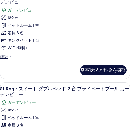
ド
真
デンビュー
ニ
ル
ス
を
ガーデンビュー
ー
ー
イ
ム
表
189 ㎡
ガ
ー
バ
示
ベッドルーム 1 室
ル
ー
ト
す
コ
定員 3 名
デ
キ
ニ
る
キングベッド 1 台
ー
ン
ン
ガ
WiFi (無料)
ビ
グ
ー
St
詳細
ュ
デ
ベ
Regis
ン
ー
ッ
ス
ビ
空室状況と料金を確認
イ
(Orchid
ュ
ド
ー
ー
Suite)
1
ト
(Orchid
St
St Regis スイート ダブルベッド
の
7
キ
台
St Regis スイート ダブルベッド 2 台 プライベートプール ガー
Suite)
Regis
ン
す
デンビュー
の
プ
グ
ス
詳
べ
ガーデンビュー
ラ
ベ
細
イ
ッ
て
189 ㎡
イ
ー
ド
の
ベッドルーム 1 室
ベ
1
ト
写
台
定員 3 名
ー
ダ
プ