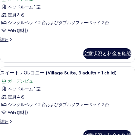
(Village,
ー
1
表
3
ベッドルーム 1 室
child)
ト
adults
示
定員 3 名
+
の
バ
す
1
シングルベッド 2 台およびダブルソファーベッド 2 台
す
ル
child)
る
WiFi (無料)
べ
の
コ
詳
ス
詳細
て
ニ
細
イ
の
ー
ー
空室状況と料金を確認
ト
写
(Village
バ
真
Suite,
ル
ミニバー、セーフティボックス (室内
ス
2
5
コ
を
スイート バルコニー (Village Suite, 3 adults + 1 child)
イ
ニ
adults
表
ガーデンビュー
ー
ー
+
示
(Village
ベッドルーム 1 室
1
ト
Suite,
す
定員 4 名
child)
2
バ
る
adults
シングルベッド 2 台およびダブルソファーベッド 2 台
の
ル
+
WiFi (無料)
す
1
コ
child)
ス
詳細
べ
ニ
の
イ
て
詳
ー
ー