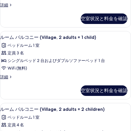
イ
表
ダ
詳細
ン
示
ブ
ル
ル
す
空室状況と料金を確認
ま
ー
る
た
ム
は
ミニバー、セーフティボックス (室内
ル
5
ツ
ルーム バルコニー (Village, 2 adults + 1 child)
(Maris)
ー
イ
の
ベッドルーム 1 室
ン
ム
す
ル
定員 3 名
バ
ー
べ
シングルベッド 2 台およびダブルソファーベッド 1 台
ム
ル
て
(Maris)
WiFi (無料)
コ
の
の
ル
詳細
詳
ニ
ー
写
細
ー
ム
真
空室状況と料金を確認
バ
(Village,
を
ル
2
コ
表
ミニバー、セーフティボックス (室内
ル
adults
5
ニ
ルーム バルコニー (Village, 2 adults + 2 children)
示
ー
ー
+
ベッドルーム 1 室
(Village,
す
ム
1
2
定員 4 名
child)
る
バ
adults