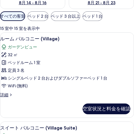
8月 14 - 8月 16
8月 21 - 8月 23
利
すべての客室
ベッド 2 台
ベッド 3 台以上
ベッド 1 台
用
可
15 室中 15 室を表示中
能
ミニバー、セーフティボックス (室内
ル
5
ルーム バルコニー (Village)
な
ー
客
ガーデンビュー
ム
室
32 ㎡
バ
の
ベッドルーム 1 室
ル
絞
定員 3 名
り
コ
シングルベッド 2 台およびダブルソファーベッド 1 台
込
ニ
WiFi (無料)
み
ー
条
ル
詳細
(Village)
件
ー
の
ム
空室状況と料金を確認
バ
す
ル
べ
コ
ミニバー、セーフティボックス (室内
ス
5
ニ
て
スイート バルコニー (Village Suite)
イ
ー