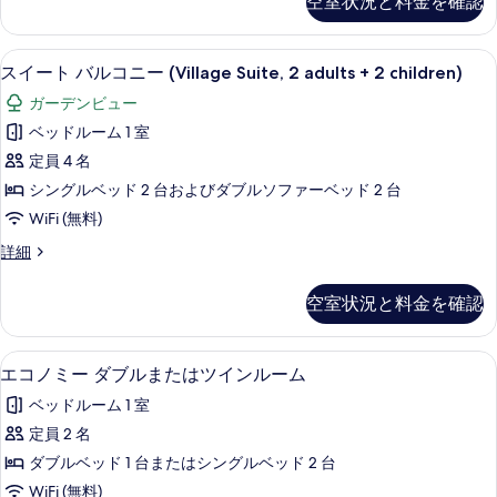
空室状況と料金を確認
細
の
ト
(Village
バ
写
Suite,
ル
ミニバー、セーフティボックス (室内
ス
真
3
5
コ
スイート バルコニー (Village Suite, 2 adults + 2 children)
イ
ニ
adults
を
ガーデンビュー
ー
ー
+
表
(Village
ベッドルーム 1 室
1
ト
Suite,
示
定員 4 名
child)
3
バ
す
adults
シングルベッド 2 台およびダブルソファーベッド 2 台
の
ル
+
る
WiFi (無料)
す
1
コ
child)
ス
詳細
べ
ニ
の
イ
て
詳
ー
ー
空室状況と料金を確認
細
の
ト
(Village
バ
写
Suite,
ル
ミニバー、セーフティボックス (室内
エ
真
2
4
コ
エコノミー ダブルまたはツインルーム
コ
ニ
adults
を
ベッドルーム 1 室
ー
ノ
+
表
(Village
定員 2 名
2
ミ
Suite,
示
ダブルベッド 1 台またはシングルベッド 2 台
children)
2
ー
す
adults
WiFi (無料)