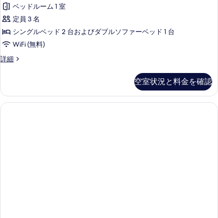
ク
写
ー
High
ベッドルーム 1 室
ム
ス
真
Floor)
(Maris
定員 3 名
ル
を
の
High
シングルベッド 2 台およびダブルソファーベッド 1 台
Floor)
ー
表
す
WiFi (無料)
の
ム
示
べ
詳
デ
詳細
細
テ
す
て
ラ
ラ
ッ
る
の
空室状況と料金を確認
ク
ス
写
ス
1
ル
真
ー
階
を
ム
(Village)
表
テ
の
ラ
示
ス
す
す
1
べ
階
る
(Village)
て
の
の
詳
細
写
真