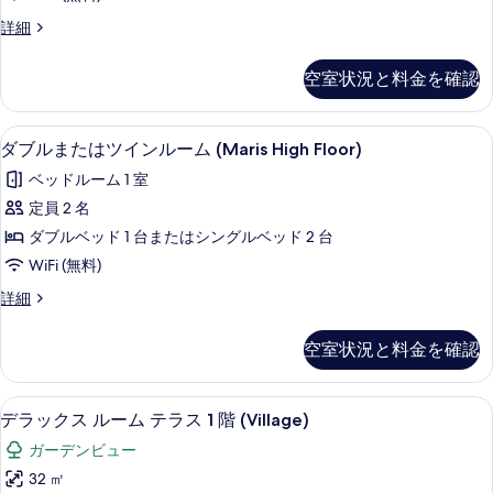
の
ダ
+
る
エ
詳細
す
2
ブ
コ
children)
べ
ル
ノ
の
空室状況と料金を確認
て
ミ
詳
ま
ー
細
の
た
ダ
ミニバー、セーフティボックス (室内
ダ
写
4
ブ
ダブルまたはツインルーム (Maris High Floor)
は
ブ
ル
真
ツ
ベッドルーム 1 室
ま
ル
を
た
イ
定員 2 名
ま
は
表
ン
ダブルベッド 1 台またはシングルベッド 2 台
ツ
た
示
イ
ル
WiFi (無料)
は
ン
す
ー
ダ
詳細
ル
ツ
る
ブ
ム
ー
イ
ル
ム
空室状況と料金を確認
の
ま
の
ン
た
す
詳
ル
は
細
デラックス ルーム テラス 1 階 (Vi
デ
べ
5
ツ
デラックス ルーム テラス 1 階 (Village)
ー
ラ
イ
て
ム
ガーデンビュー
ン
ッ
の
ル
(Maris
32 ㎡