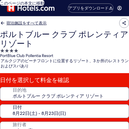
このページの本文に移動
アプリをダウンロード
宿泊施設をすべて表示
ポルトブルー クラブ ポレンティア
リゾート
4.0
PortBlue Club Pollentia Resort
つ
アルクジアのビーチフロントに位置するリゾート、3 か所のレストラン
星
およびスパあり
宿
泊
日付を選択して料金を確認
施
設
目的地
日付
旅行者