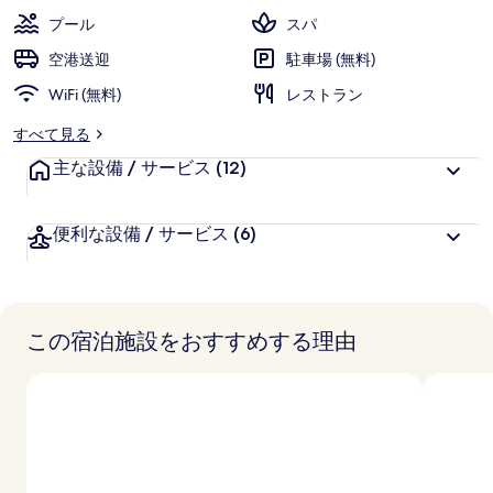
ト
プール
スパ
の
空港送迎
駐車場 (無料)
写
WiFi (無料)
レストラン
真
すべて見る
ギ
主な設備 / サービス
(12)
ャ
ラ
便利な設備 / サービス
(6)
リ
ー
この宿泊施設をおすすめする理由