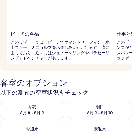
ビーチの至福
仕事と
このリゾートでは、ビーチでウィンドサーフィン、水
このビ
上スキー、ミニゴルフをお楽しみいただけます。湾に
ンスが
面しており、近くにはシュノーケリングやパラセーリ
スパサ
ングアドベンチャーがあります。
ラクゼ
客室のオプション
以下の期間の空室状況をチェック
今夜 8月 8 - 8月 9 の空室状況をチェック
明日 8月 9 - 8月 10 の空室
今夜
明日
8月 8 - 8月 9
8月 9 - 8月 10
今週末 8月 14 - 8月 16 の空室状況をチェック
来週末 8月 21 - 8月 23 の
今週末
来週末