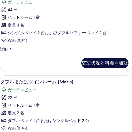
の
ガーデンビュー
(Village)
ー
写
の
44 ㎡
ト
詳
真
ベッドルーム 1 室
細
バ
を
定員 4 名
ル
表
シングルベッド 2 台およびダブルソファーベッド 2 台
コ
示
WiFi (無料)
ニ
す
ス
詳細
ー
イ
る
(Village
ー
空室状況と料金を確認
ト
Suite)
バ
の
ル
ミニバー、セーフティボックス (室内
ダ
す
5
コ
ダブルまたはツインルーム (Maris)
ブ
ニ
べ
ガーデンビュー
ー
ル
て
(Village
22 ㎡
ま
Suite)
の
ベッドルーム 1 室
の
た
写
詳
定員 2 名
は
細
真
ダブルベッド 1 台またはシングルベッド 2 台
ツ
を
WiFi (無料)