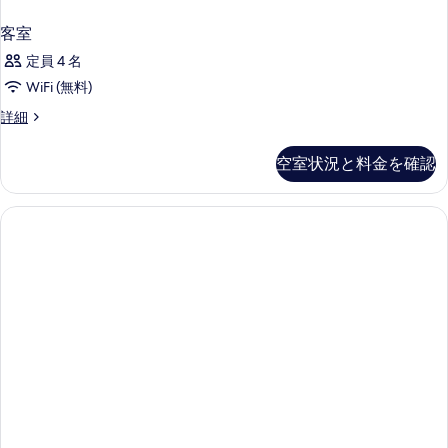
客室
定員 4 名
WiFi (無料)
客
詳細
室
の
空室状況と料金を確認
詳
細