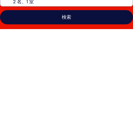
検索
ポ
ル
ト
ブ