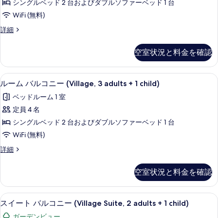
シングルベッド 2 台およびダブルソファーベッド 1 台
+
の
ル
1
WiFi (無料)
す
コ
child)
ル
詳細
べ
の
ニ
ー
詳
て
ー
ム
細
空室状況と料金を確認
バ
の
(Village,
ル
写
2
コ
ミニバー、セーフティボックス (室内
ル
adults
5
ニ
真
ルーム バルコニー (Village, 3 adults + 1 child)
ー
ー
+
を
ベッドルーム 1 室
(Village,
ム
2
表
2
定員 4 名
children)
バ
adults
示
シングルベッド 2 台およびダブルソファーベッド 1 台
+
の
ル
す
2
WiFi (無料)
す
コ
children)
る
ル
詳細
べ
の
ニ
ー
詳
て
ー
ム
細
空室状況と料金を確認
バ
の
(Village,
ル
写
3
コ
ミニバー、セーフティボックス (室内
ス
adults
5
ニ
真
スイート バルコニー (Village Suite, 2 adults + 1 child)
イ
ー
+
を
ガーデンビュー