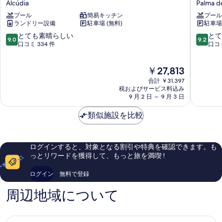
Alcúdia
Palma d
ル
バ
プール
簡易キッチン
プール
ア
マ
ランドリー設備
駐車場 (無料)
駐車場
イ
ー
ボ
パ
10
10
とても素晴らしい
とて
9.0
9.2
リ
ル
段
段
口コミ 334 件
口コミ
ー
マ
階
階
プ
リ
中
中
現
￥27,813
ラ
ゾ
9.0、
9.2、
在
ヤ
ー
と
と
合計 ￥31,397
の
ス
ト
て
て
税およびサービス料込み
料
ポ
9 月 2 日 ～ 9 月 3 日
Palma
も
も
金
ー
de
素
素
は
ツ
類似施設を比較
Mallorca
晴
晴
￥27,813
&
ら
ら
ス
し
し
パ
い、
い、
ログインすると、対象となる割引や特典を確認できます。も
Alcúdia
口
口
っとリワードを獲得して、もっと旅を満喫 !
コ
コ
ミ
ミ
ログイン
無料で登録
334
543
件
件
周辺地域について
件
件
の
の
口
口