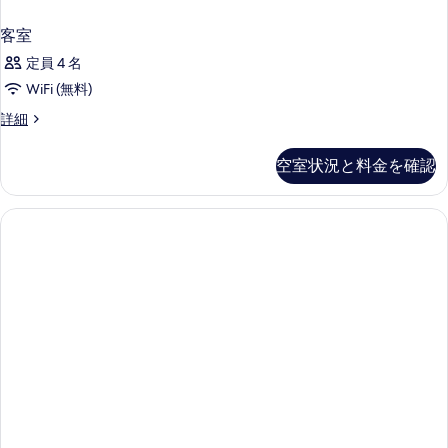
を
客室
表
定員 4 名
示
WiFi (無料)
す
る
客
詳細
室
の
空室状況と料金を確認
詳
細