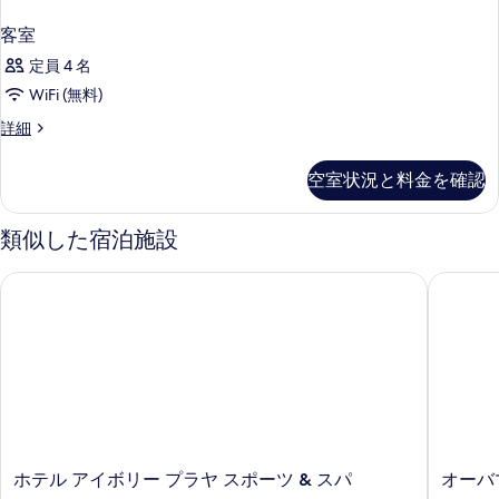
客室
定員 4 名
WiFi (無料)
客
詳細
室
の
空室状況と料金を確認
詳
細
類似した宿泊施設
ホテル アイボリー プラヤ スポーツ & スパ
オーバマ
ホ
オ
ホテル アイボリー プラヤ スポーツ & スパ
オーバ
テ
ー