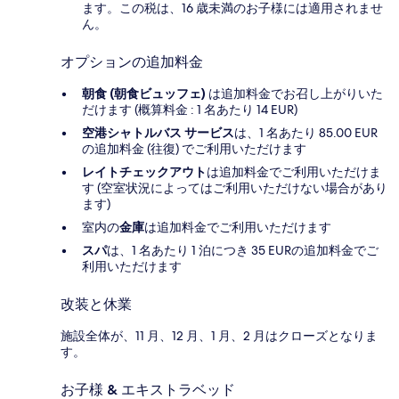
ます。この税は、16 歳未満のお子様には適用されませ
ん。
オプションの追加料金
朝食 (朝食ビュッフェ)
は追加料金でお召し上がりいた
だけます (概算料金 : 1 名あたり 14 EUR)
空港シャトルバス サービス
は、1 名あたり 85.00 EUR
の追加料金 (往復) でご利用いただけます
レイトチェックアウト
は追加料金でご利用いただけま
す (空室状況によってはご利用いただけない場合があり
ます)
室内の
金庫
は追加料金でご利用いただけます
スパ
は、1 名あたり 1 泊につき 35 EURの追加料金でご
利用いただけます
改装と休業
施設全体が、11 月、12 月、1 月、2 月はクローズとなりま
す。
お子様 & エキストラベッド