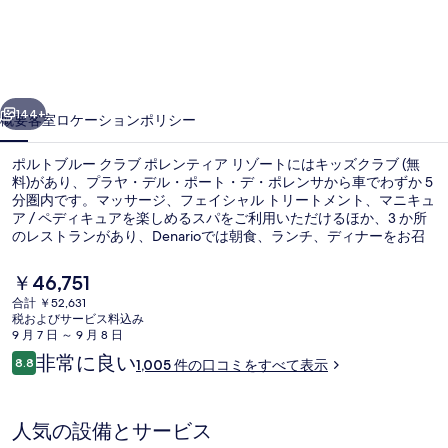
ル
ー
ク
前へ
次へ
ラ
144+
概要
客室
ロケーション
ポリシー
ブ
ポルトブルー クラブ ポレンティア リゾートにはキッズクラブ (無
ポ
料)があり、プラヤ・デル・ポート・デ・ポレンサから車でわずか 5
分圏内です。マッサージ、フェイシャル トリートメント、マニキュ
レ
ア / ペディキュアを楽しめるスパをご利用いただけるほか、3 か所
ン
のレストランがあり、Denarioでは朝食、ランチ、ディナーをお召
し上がりいただけます。そのほかの人気設備として4 つの屋外プー
テ
ル、フィットネスセンター、およびサウナがあります。旅行者は親
現
￥46,751
切なスタッフを評価しています。
在
ィ
合計 ￥52,631
の
税およびサービス料込み
2 つの屋内プール、4 つの屋外プール、
ア
料
9 月 7 日 ～ 9 月 8 日
金
口
非常に良い
リ
8.8
1,005 件の口コミをすべて表示
は
10段階中8.8
コ
￥46,751
ゾ
ミ
で
す
ー
人気の設備とサービス