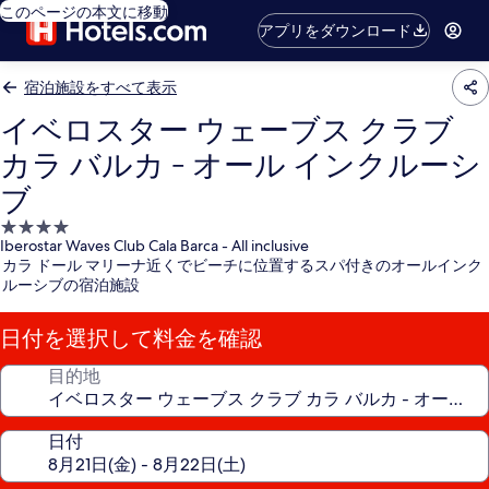
このページの本文に移動
アプリをダウンロード
宿泊施設をすべて表示
イベロスター ウェーブス クラブ
カラ バルカ - オール インクルーシ
ブ
4.0
Iberostar Waves Club Cala Barca - All inclusive
つ
カラ ドール マリーナ近くでビーチに位置するスパ付きのオールインク
星
ルーシブの宿泊施設
宿
泊
日付を選択して料金を確認
施
設
目的地
日付