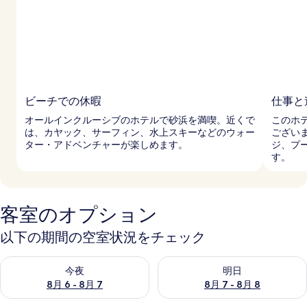
写
真
ギ
ャ
ラ
ビーチでの休暇
仕事と
リ
オールインクルーシブのホテルで砂浜を満喫。近くで
このホ
は、カヤック、サーフィン、水上スキーなどのウォー
ござい
ー
ター・アドベンチャーが楽しめます。
ジ、プ
す。
客室のオプション
以下の期間の空室状況をチェック
今夜 8月 6 - 8月 7 の空室状況をチェック
明日 8月 7 - 8月 8 の空室
今夜
明日
8月 6 - 8月 7
8月 7 - 8月 8