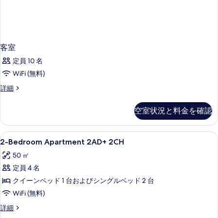
客室
定員 10 名
WiFi (無料)
客
詳細
室
の
空室状況と料金を確認
詳
細
2-
リビング エリア | 32 インチの薄型
2
2-Bedroom Apartment 2AD+ 2CH
Bedroom
50 ㎡
Apartment
定員 4 名
2AD+
2CH
クイーンベッド 1 台およびシングルベッド 2 台
の
WiFi (無料)
す
2-
詳細
Bedroom