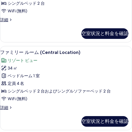
ム
示
シングルベッド 2 台
ー
バ
ブ
す
WiFi (無料)
ル
の
ル
コ
る
ス
詳細
す
ニ
ル
ー
ー
べ
ー
ペ
の
空室状況と料金を確認
て
リ
ム
詳
ア
の
細
の
ダ
ミニバー、デスク、WiFi (無料)、客
フ
写
9
ブ
ファミリー ルーム (Central Location)
す
ァ
ル
真
べ
リゾート ビュー
ル
ミ
を
ー
て
34 ㎡
リ
ム
表
の
ベッドルーム 1 室
の
ー
示
詳
写
定員 4 名
ル
細
す
真
シングルベッド 2 台およびシングルソファーベッド 2 台
ー
る
を
WiFi (無料)
ム
表
フ
詳細
(Central
ァ
示
Location)
ミ
空室状況と料金を確認
す
リ
の
ー
る
す