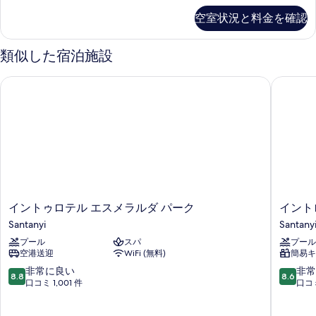
べ
Apartment
て
空室状況と料金を確認
2AD+
の
2CH
の
類似した宿泊施設
写
詳
真
細
イントゥロテル エスメラルダ パーク
イントロ
を
表
示
す
る
イ
イ
イントゥロテル エスメラルダ パーク
イント
ン
ン
Santanyi
Santany
ト
ト
プール
スパ
プール
ゥ
ロ
空港送迎
WiFi (無料)
簡易キ
ロ
テ
テ
ル
10
10
非常に良い
非常
8.8
8.6
ル
ア
段
段
口コミ 1,001 件
口コミ
エ
ズ
階
階
ス
ー
中
中