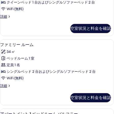
す
クイーンベッド 1 台およびシングルソファーベッド 2 台
ュ
ー
べ
WiFi (無料)
ー
ト
の
て
ジ
詳細
詳
シ
ュ
の
細
ー
ニ
空室状況と料金を確認
写
ア
ビ
ス
真
ュ
イ
ミニバー、デスク、WiFi (無料)、客
フ
を
6
ー
ファミリー ルーム
ー
ァ
ト
表
の
34 ㎡
シ
ミ
示
ー
す
ベッドルーム 1 室
リ
す
ビ
べ
定員 1 名
ュ
ー
る
ー
て
シングルベッド 2 台およびシングルソファーベッド 2 台
ル
の
の
WiFi (無料)
詳
ー
写
細
フ
詳細
ム
ァ
真
の
ミ
空室状況と料金を確認
を
リ
す
ー
表
べ
ル
ミニバー、デスク、WiFi (無料)、客
ア
示
6
ー
アパートメント 1 ベッドルーム バルコニー