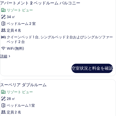
ア
8
ー
アパートメント 2 ベッドルーム バルコニー
ー
パ
ム
ガ
リゾート ビュー
バ
ー
ル
ー
34 ㎡
ト
コ
デ
ベッドルーム 2 室
ニ
メ
ー
ン
定員 4 名
ン
ガ
ビ
クイーンベッド 1 台, シングルベッド 2 台およびシングルソファー
ー
ト
ベッド 2 台
ュ
デ
2
WiFi (無料)
ン
ー
ベ
ビ
ア
詳細
の
ュ
ッ
パ
ー
す
ー
ド
の
空室状況と料金を確認
ト
べ
詳
ル
メ
細
て
ン
ー
スーペリア ダブルルーム | ミニバー、
ス
6
ト
の
スーペリア ダブルルーム
ム
ー
2
写
リゾート ビュー
バ
ベ
ペ
真
ッ
28 ㎡
ル
リ
ド
を
ベッドルーム 1 室
コ
ル
ア
表
ー
定員 2 名
ニ
ダ