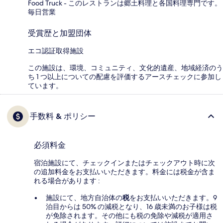
Food Truck - このレストランは郷土料理と各国料理専門です。
毎日営業
受賞歴と加盟団体
エコ認証取得施設
この施設は、環境、コミュニティ、文化的遺産、地域経済のう
ち 1 つ以上についての配慮を評価するアースチェックに参加し
ています。
手数料 & ポリシー
必須料金
宿泊施設にて、チェックインまたはチェックアウト時に次
の追加料金をお支払いいただきます。料金には税金が含ま
れる場合があります :
施設にて、地方自治体の
税
をお支払いいただきます。9
泊目からは 50% の減税となり、16 歳未満のお子様は税
が免除されます。その他にも税の免除や減税が適用さ