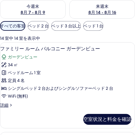
今週末 8月 7 - 8月 9 の空室状況をチェック
来週末 8月 14 - 8月 16 の
今週末
来週末
8月 7 - 8月 9
8月 14 - 8月 16
利
すべての客室
ベッド 2 台
ベッド 3 台以上
ベッド 1 台
用
可
14 室中 14 室を表示中
能
ファミリー ルーム バルコニー ガーデンビ
フ
6
ファミリー ルーム バルコニー ガーデンビュー
な
ァ
客
ガーデンビュー
ミ
室
34 ㎡
リ
の
ベッドルーム 1 室
ー
絞
定員 4 名
り
ル
シングルベッド 2 台およびシングルソファーベッド 2 台
込
ー
WiFi (無料)
み
ム
条
フ
詳細
バ
件
ァ
ル
ミ
空室状況と料金を確認
リ
コ
ー
ニ
ル
32 インチの薄型テレビ (デジタル放送