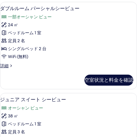
ル
ダブルルーム パーシャルシービュー |
ダ
べ
6
ー
ダブルルーム パーシャルシービュー
ブ
ム
て
一部オーシャン ビュー
(Central
ル
の
Location)
24 ㎡
ル
の
写
ベッドルーム 1 室
詳
ー
真
細
定員 2 名
ム
を
シングルベッド 2 台
パ
表
WiFi (無料)
ー
示
ダ
詳細
シ
す
ブ
ャ
ル
る
空室状況と料金を確認
ル
ル
ー
シ
ム
ミニバー、デスク、WiFi (無料)、客
ジ
7
パ
ジュニア スイート シービュー
ー
ュ
ー
ビ
オーシャン ビュー
シ
ニ
ャ
ュ
38 ㎡
ア
ル
ー
ベッドルーム 1 室
シ
ス
ー
の
定員 3 名
イ
ビ