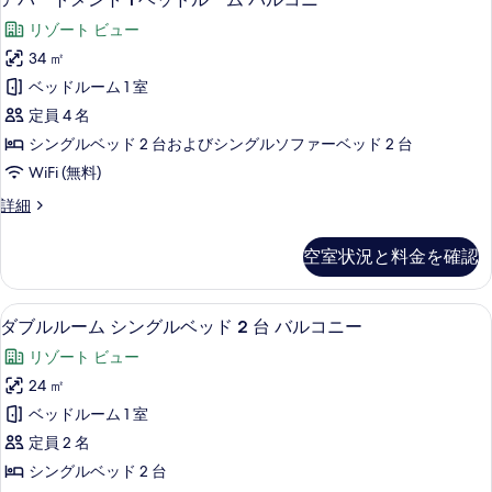
て
パ
ム
す
の
リゾート ビュー
の
ー
る
詳
写
34 ㎡
ト
細
真
ベッドルーム 1 室
メ
を
定員 4 名
ン
表
シングルベッド 2 台およびシングルソファーベッド 2 台
ト
示
WiFi (無料)
1
す
ア
詳細
ベ
パ
る
ッ
ー
空室状況と料金を確認
ト
ド
メ
ル
ン
ダブルルーム シングルベッド 2 台 バル
ダ
5
ト
ー
ダブルルーム シングルベッド 2 台 バルコニー
ブ
1
ム
リゾート ビュー
ベ
ル
バ
ッ
24 ㎡
ル
ド
ル
ベッドルーム 1 室
ル
ー
コ
ー
定員 2 名
ム
ム
ニ
シングルベッド 2 台
バ
シ