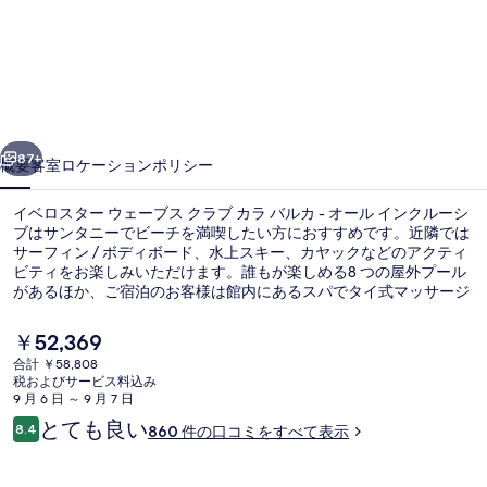
ス
タ
ー
ウ
前へ
次へ
ェ
87+
概要
客室
ロケーション
ポリシー
ー
イベロスター ウェーブス クラブ カラ バルカ - オール インクルーシ
ブ
ブはサンタニーでビーチを満喫したい方におすすめです。近隣では
サーフィン / ボディボード、水上スキー、カヤックなどのアクティ
ス
ビティをお楽しみいただけます。誰もが楽しめる8 つの屋外プール
ク
があるほか、ご宿泊のお客様は館内にあるスパでタイ式マッサージ
をご満喫いただけます。5 か所のレストランの 1 つであるBaleares
ラ
では、ディナーをお召し上がりいただけます。その他の設備とし
現
￥52,369
て、このオールインクルーシブ宿泊施設には 3 か所のバー / ラウン
在
ブ
合計 ￥58,808
ジ、キッズクラブ (無料)、およびプールサイドバーが備わっていま
の
税およびサービス料込み
す。旅行者は親切なスタッフを評価しています。
庭園
カ
料
9 月 6 日 ～ 9 月 7 日
金
口
とても良い
ラ
8.4
860 件の口コミをすべて表示
は
10段階中8.4
コ
￥52,369
バ
ミ
で