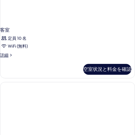
写
細
真
を
表
客室
示
定員 10 名
す
WiFi (無料)
る
客
詳細
室
の
空室状況と料金を確認
詳
細