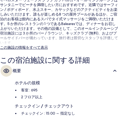
サンタニーでビーチを満喫したい方におすすめです。近隣ではサーフィ
ン / ボディボード、水上スキー、カヤックなどのアクティビティをお楽
しみいただけます。誰もが楽しめる8 つの屋外プールがあるほか、ご宿
泊のお客様は館内にあるスパでタイ式マッサージをご満喫いただけま
す。5 か所のレストランの 1 つであるBalearesでは、ディナーをお召し
上がりいただけます。その他の設備として、このオールインクルーシブ
宿泊施設には 3 か所のバー / ラウンジ、キッズクラブ (無料)、およびプ
ールサイドバーが備わっています。旅行者は親切なスタッフを評価して
います。
この施設の情報をすべて表示
この宿泊施設に関する詳細
概要
ホテルの規模
客室 : 695
2 フロア以上
チェックイン / チェックアウト
チェックイン : 15:00 ～ 指定なし