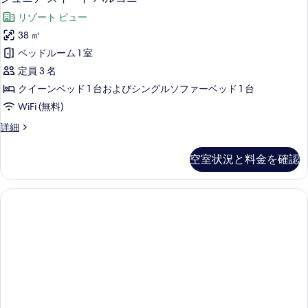
ー
の
ュ
ム
の
リゾート ビュー
バ
写
ニ
ル
す
38 ㎡
真
ア
コ
べ
ベッドルーム 1 室
ニ
を
ス
ー
て
定員 3 名
表
イ
の
の
クイーンベッド 1 台およびシングルソファーベッド 1 台
詳
示
ー
写
WiFi (無料)
細
す
ト
真
ジ
詳細
る
バ
ュ
を
ル
ニ
空室状況と料金を確認
表
ア
コ
ス
示
ニ
イ
す
ー
ー
ト
る
の
バ
ル
す
コ
べ
ニ
ー
て
の
の
詳