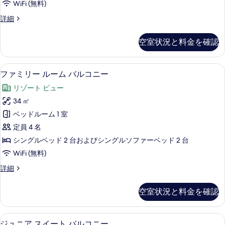
ー
WiFi (無料)
ル
ン
コ
の
ダ
詳細
ニ
グ
ブ
す
ー
ル
ル
の
べ
空室状況と料金を確認
ル
ベ
詳
て
ー
細
ッ
ム
の
部屋からの景観
フ
6
シ
ファミリー ルーム バルコニー
ド
写
ァ
ン
2
リゾート ビュー
グ
真
ミ
台
ル
34 ㎡
を
リ
ベ
バ
ベッドルーム 1 室
ッ
表
ー
ル
ド
定員 4 名
示
ル
2
コ
シングルベッド 2 台およびシングルソファーベッド 2 台
台
す
ー
ニ
WiFi (無料)
バ
る
ム
ル
ー
フ
詳細
コ
バ
ァ
の
ニ
ル
ミ
ー
す
空室状況と料金を確認
リ
コ
の
べ
ー
詳
ニ
ル
て
細
ミニバー、デスク、WiFi (無料)、客
ジ
7
ー
ジュニア スイート バルコニー