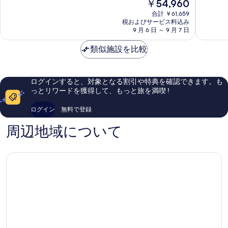
現
￥54,960
メ
ル
8.8、
8.6、
在
ラ
ガ
非
非
合計 ￥61,659
の
ル
ー
常
常
税およびサービス料込み
料
ダ
9 月 6 日 ～ 9 月 7 日
デ
に
に
金
パ
ン
良
良
は
ー
類似施設を比較
Santanyi
い、
い、
￥54,960
ク
口
口
Santanyi
コ
コ
ミ
ミ
ログインすると、対象となる割引や特典を確認できます。も
1,001
302
っとリワードを獲得して、もっと旅を満喫 !
件
件
件
件
ログイン
無料で登録
の
の
口
口
周辺地域について
コ
コ
ミ
ミ