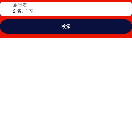
旅行者
検索
イ
ベ
ロ